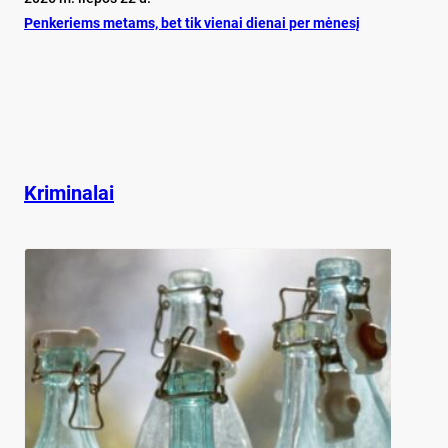
Pen­ke­riems me­tams, bet tik vie­nai die­nai per mė­ne­sį
Kriminalai