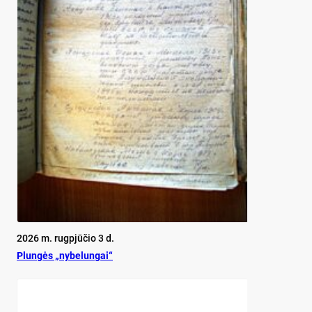
2026 m. rugpjūčio 3 d.
Plun­gės „ny­be­lun­gai“