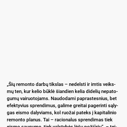
„Šių re­mon­to dar­bų tiks­las – ne­dels­ti ir im­tis veiks­
mų ten, kur ke­lio būk­lė šian­dien ke­lia di­de­lių ne­pa­to­
gu­mų vai­ruo­to­jams. Nau­do­da­mi pa­pras­tes­nius, bet
efek­ty­vius spren­di­mus, ga­li­me grei­tai pa­ge­rin­ti są­ly­
gas eis­mo da­ly­viams, kol ruo­žai pa­teks į ka­pi­ta­li­nio
re­mon­to pla­nus. Tai – ra­cio­na­lus spren­di­mas tiek
eis­mo sau­gu­mo, tiek vals­ty­bės lė­šų po­žiū­riu“, – tei­