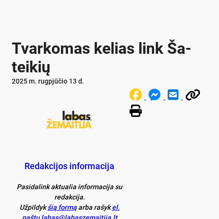
Tvar­ko­mas ke­lias link Ša­
tei­kių
2025 m. rugpjūčio 13 d.
Redakcijos informacija
Pasidalink aktualia informacija su
redakcija.
Užpildyk
šią formą
arba rašyk
el.
paštu labas@labaszemaitija.lt