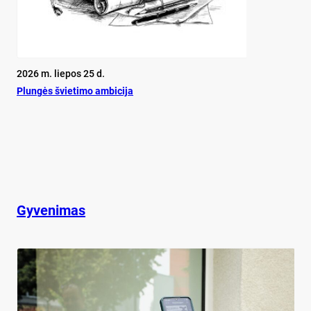
2026 m. liepos 25 d.
Plun­gės švie­ti­mo am­bi­ci­ja
Gyvenimas