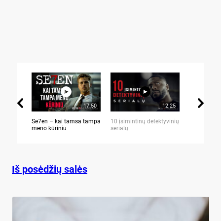
17:50
12:25
Se7en – kai tamsa tampa
10 įsimintinų detektyvinių
10 įtemptų,
meno kūriniu
serialų
stingdančių 
Iš posėdžių salės