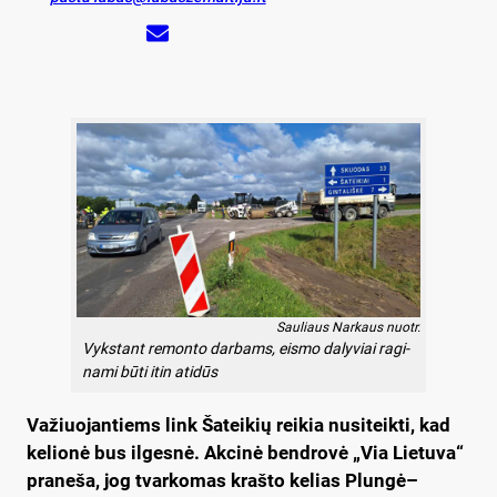
Sauliaus Narkaus nuotr.
Vyks­tant re­mon­to dar­bams, eis­mo da­ly­viai ra­gi­
na­mi bū­ti itin ati­dūs
Va­žiuo­jan­tiems link Ša­tei­kių rei­kia nu­si­teik­ti, kad
ke­lio­nė bus il­ges­nė. Ak­ci­nė bend­ro­vė „Via Lie­tu­va“
pra­ne­ša, jog tvar­ko­mas kraš­to ke­lias Plungė–