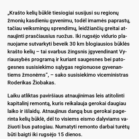
„Kraš­to ke­lių būk­lė tie­sio­giai su­si­ju­si su re­gio­nų
žmo­nių kas­die­niu gy­ve­ni­mu, to­dėl ima­mės pa­pras­tų,
ta­čiau veiks­min­gų spren­di­mų, lei­džian­čių grei­tai at­
nau­jin­ti pra­sčiau­sius ruo­žus. Iki rug­sė­jo vi­du­rio pla­
nuo­ja­me su­tvar­ky­ti be­veik 30 km blo­giau­sios būk­lės
kraš­to ke­lių – tai svar­bus žings­nis įgy­ven­di­nant Vy­
riau­sy­bės pro­gra­mą ir ku­riant sau­ges­nes bei pa­to­
ges­nes su­si­sie­ki­mo są­ly­gas re­gio­nuo­se gy­ve­nan­
tiems žmo­nėms“, – sa­ko su­si­sie­ki­mo vi­ce­mi­nist­ras
Ro­de­ri­kas Žio­ba­kas.
Lai­ku at­lik­tas pa­vir­šiaus at­nau­ji­ni­mas leis ati­to­lin­ti
ka­pi­ta­li­nį re­mon­tą, ku­ris rei­ka­lau­ja ge­ro­kai dau­giau
lai­ko ir iš­lai­dų. At­nau­ji­nus dan­gą bus ge­ro­kai pa­ge­
rin­ta ke­lių būk­lė, dėl to vi­siems eis­mo da­ly­viams va­
žiuo­ti bus pa­to­giau. Nu­ma­ty­ti re­mon­to dar­bai tu­rė­tų
bū­ti baig­ti iki rug­sė­jo 15 die­nos.