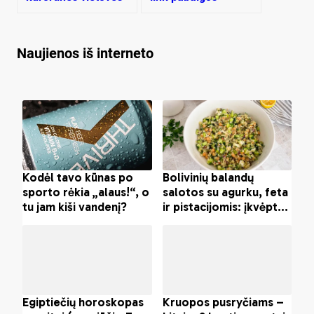
sta­tu­so ženg­ti. Kas
to­liau?
Naujienos iš interneto