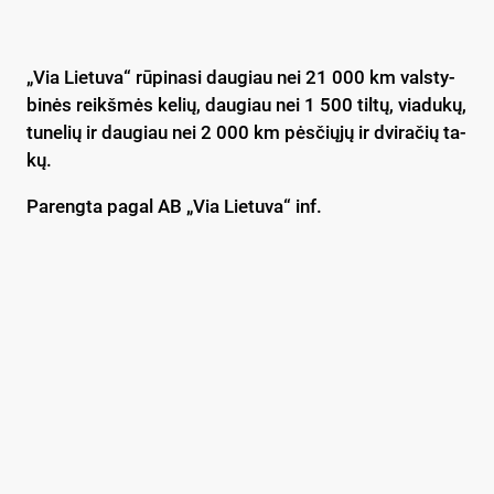
„Via Lie­tu­va“ rū­pi­na­si dau­giau nei 21 000 km vals­ty­
bi­nės reikš­mės ke­lių, dau­giau nei 1 500 til­tų, via­du­kų,
tu­ne­lių ir dau­giau nei 2 000 km pės­čių­jų ir dvi­ra­čių ta­
kų.
Pa­reng­ta pa­gal AB „Via Lie­tu­va“ inf.