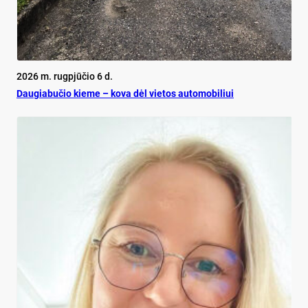
2026 m. rugpjūčio 6 d.
Dau­gia­bu­čio kie­me – ko­va dėl vie­tos au­to­mo­bi­liui