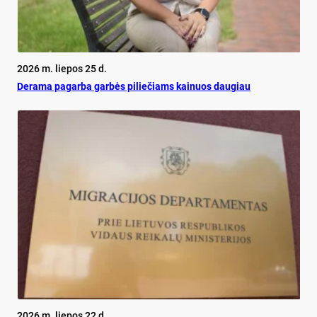
2026 m. liepos 25 d.
De­ra­ma pa­gar­ba gar­bės pi­lie­čiams kai­nuos dau­giau
2026 m. liepos 22 d.