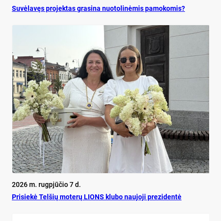
Su­vė­la­vęs pro­jek­tas gra­si­na nuo­to­li­nė­mis pa­mo­ko­mis?
2026 m. rugpjūčio 7 d.
Pri­siekė Tel­šių mo­terų LIONS klu­bo nau­jo­ji pre­zi­dentė