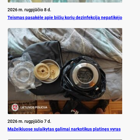
2026 m. rugpjūčio 8 d.
Teis­mas pa­sa­kė­le apie bi­čių ko­rių de­zin­fek­ci­ją ne­pa­ti­kė­jo
2026 m. rugpjūčio 7 d.
Mažeikiuose sulaikytas galimai narkotikus platinęs vyras