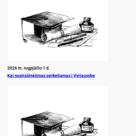
2026 m. rugpjūčio 1 d.
Kai nu­si­ra­ši­nė­ji­mas per­ke­lia­mas į Vy­riau­sy­bę