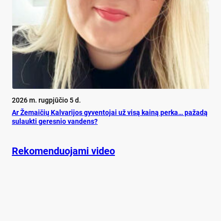
2026 m. rugpjūčio 5 d.
Ar Že­mai­čių Kal­va­ri­jos gy­ven­to­jai už vi­są kai­ną per­ka… pa­ža­dą
su­lauk­ti ge­res­nio van­dens?
Rekomenduojami video