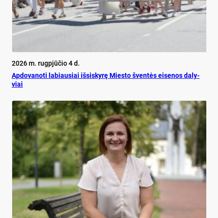
2026 m. rugpjūčio 4 d.
Ap­do­va­no­ti la­biau­siai iš­si­sky­rę Mies­to šven­tės ei­se­nos da­ly­
viai