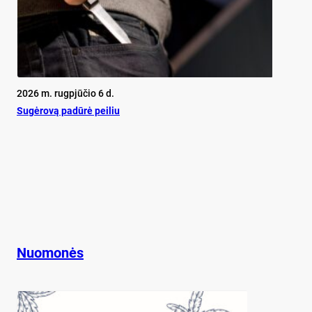
2026 m. rugpjūčio 6 d.
Su­gė­ro­vą pa­dū­rė pei­liu
Nuomonės