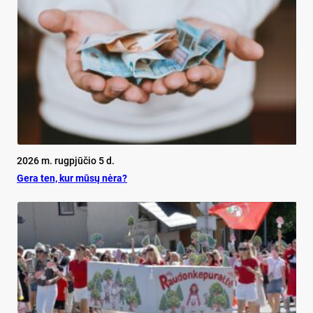
2026 m. rugpjūčio 5 d.
Ge­ra ten, kur mū­sų nė­ra?