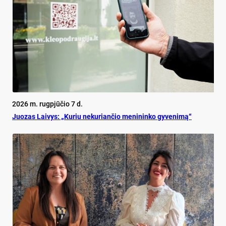
2026 m. rugpjūčio 7 d.
Juo­zas Lai­vys: „Ku­riu ne­ku­rian­čio me­ni­nin­ko gy­ve­ni­mą“