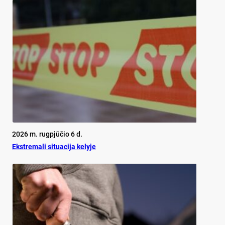
2026 m. rugpjūčio 6 d.
Ekst­re­ma­li si­tua­ci­ja ke­ly­je