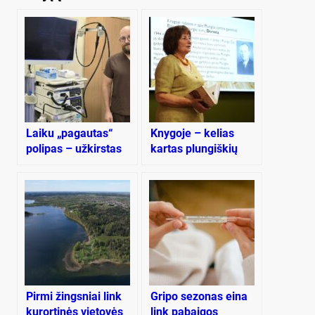
Laiku „pagautas“
Knygoje – kelias
polipas – užkirstas
kartas plungiškių
kelias onkologijai
priėmusio gydytojo
šeimos istorija
Pir­mi žings­niai link
Gripo sezonas eina
ku­ror­ti­nės vie­to­vės
link pabaigos