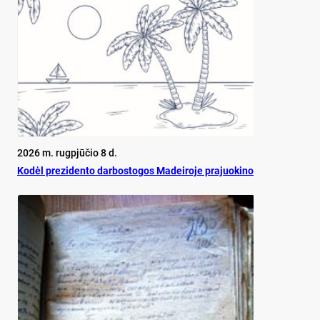
2026 m. rugpjūčio 8 d.
Ko­dėl pre­zi­den­to dar­bos­to­gos Ma­dei­ro­je pra­juo­ki­no