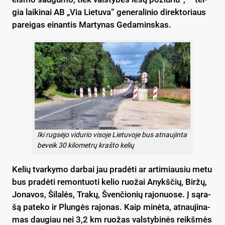
gia lai­ki­nai AB „Via Lie­tu­va“ ge­ne­ra­li­nio di­rek­to­riaus
pa­rei­gas ei­nan­tis Mar­ty­nas Ge­da­mins­kas.
Iki rug­sė­jo vi­du­rio vi­so­je Lie­tu­vo­je bus at­nau­jinta
be­veik 30 ki­lo­met­rų kraš­to ke­lių
Ke­lių tvar­ky­mo dar­bai jau pra­dė­ti ar ar­ti­miau­siu me­tu
bus pra­dė­ti re­mon­tuo­ti ke­lio ruo­žai Anykš­čių, Bir­žų,
Jo­na­vos, Ši­la­lės, Tra­kų, Šven­čio­nių ra­jo­nuo­se. Į są­ra­
šą pa­te­ko ir Plun­gės ra­jo­nas. Kaip mi­nė­ta, at­nau­ji­na­
mas dau­giau nei 3,2 km ruo­žas vals­ty­bi­nės reikš­mės