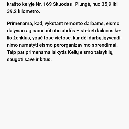
kraš­to ke­ly­je Nr. 169 Skuodas–Plungė, nuo 35,9 iki
39,2 ki­lo­met­ro.
Pri­me­na­ma, kad, vyks­tant re­mon­to dar­bams, eis­mo
da­ly­viai ra­gi­na­mi bū­ti itin ati­dūs – ste­bė­ti lai­ki­nus ke­
lio ženk­lus, ypač to­se vie­to­se, kur dėl dar­bų įgy­ven­di­
ni­mo nu­ma­ty­ti eis­mo pe­ror­ga­ni­za­vi­mo spren­di­mai.
Taip pat pri­me­na­ma lai­ky­tis Ke­lių eis­mo tai­syk­lių,
sau­go­ti sa­ve ir ki­tus.