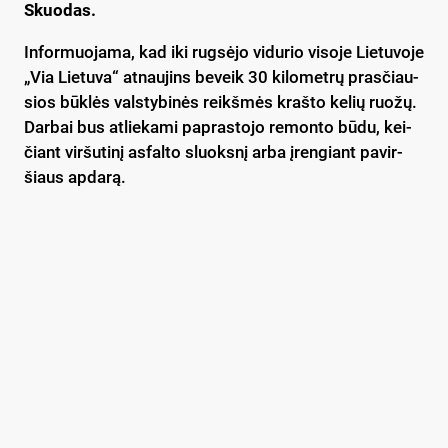
Skuodas.
In­for­muo­ja­ma, kad iki rug­sė­jo vi­du­rio vi­so­je Lie­tu­vo­je
„Via Lie­tu­va“ at­nau­jins be­veik 30 ki­lo­met­rų pra­sčiau­
sios būk­lės vals­ty­bi­nės reikš­mės kraš­to ke­lių ruo­žų.
Dar­bai bus at­lie­ka­mi pa­pras­to­jo re­mon­to bū­du, kei­
čiant vir­šu­ti­nį as­fal­to sluoks­nį ar­ba įren­giant pa­vir­
šiaus ap­da­rą.