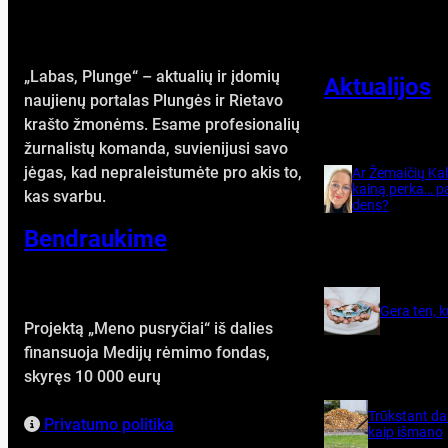
„Labas, Plunge“ – aktualių ir įdomių
Aktualijos
naujienų portalas Plungės ir Rietavo
krašto žmonėms. Esame profesionalių
žurnalistų komanda, suvienijusi savo
jėgas, kad nepraleistumėte pro akis to,
Ar Že­mai­čių Kal­v
kai­ną per­ka… pa
kas svarbu.
dens?
Bendraukime
Ge­ra ten, 
Projektą „Meno pusryčiai“ iš dalies
finansuoja Medijų rėmimo fondas,
skyręs 10 000 eurų
Trūks­tant dar­
Privatumo politika
kaip iš­ma­no