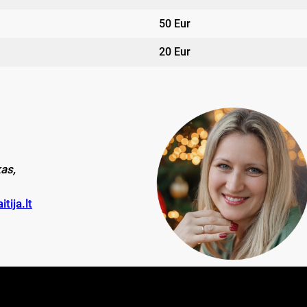
50 Eur
20 Eur
as,
ija.lt