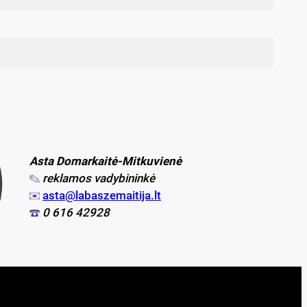
Asta Domarkaitė-Mitkuvienė
reklamos vadybininkė
asta@labaszemaitija.lt
0 616 42928