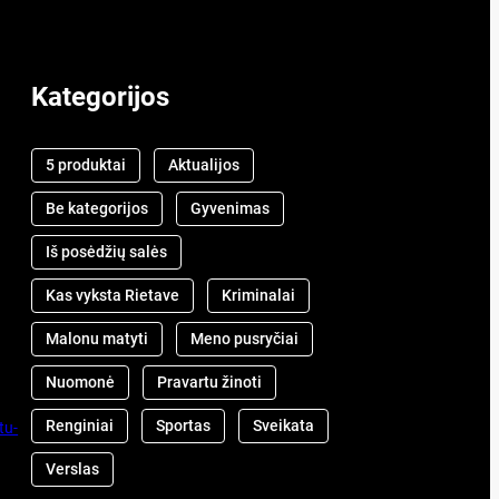
Kategorijos
5 produktai
Aktualijos
Be kategorijos
Gyvenimas
Iš posėdžių salės
Kas vyksta Rietave
Kriminalai
Malonu matyti
Meno pusryčiai
Nuomonė
Pravartu žinoti
Renginiai
Sportas
Sveikata
tu­
Verslas