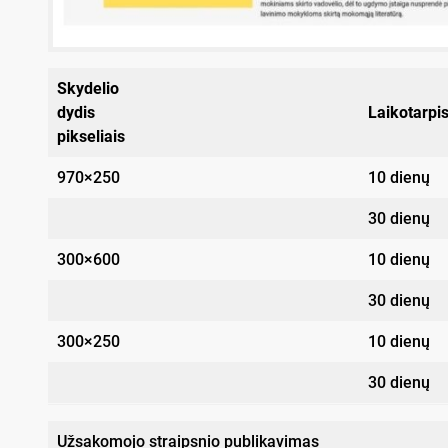
Skydelio
dydis
Laikotarpi
pikseliais
970×250
10 dienų
30 dienų
300×600
10 dienų
30 dienų
300×250
10 dienų
30 dienų
Užsakomojo straipsnio publikavimas