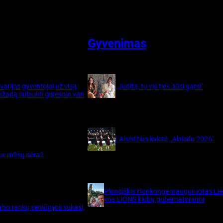
Gyvenimas
a­ri­jos gy­ven­to­jai už vi­są
„Judita, tu vis tiek būsi garsi“
­ža­dą su­lauk­ti ge­res­nio van­
Į Alsėdžius kvietė ,,Alsiedu 2026″
kur mū­sų nė­ra?
Plun­giš­kis Hon­kon­ge inau­gu­ruo­tas Lie­
vos LIONS klu­bų gu­ber­na­to­riu­mi
bo ran­kų se­niū­ni­jos su­ka­si,