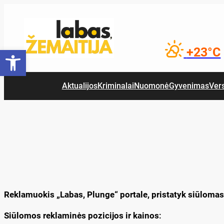
Eiti
prie
turinio
Open toolbar
+23°C
Aktualijos
Kriminalai
Nuomonė
Gyvenimas
Ver
Reklamuokis „Labas, Plunge“ portale, pristatyk siūloma
Siūlomos reklaminės pozicijos ir kainos
: