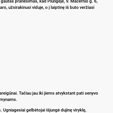
u gautas pranešimas, kad Plungėje, V. Mačernio g. 6,
, užsirakinusi viduje, o į laiptinę iš buto veržiasi
pareigūnai. Tačiau jau iki jiems atvykstant pati senyvo
aimynams.
. Ugniagesiai gelbėtojai išjungė dujinę viryklę,