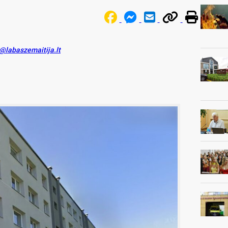
s@labaszemaitija.lt