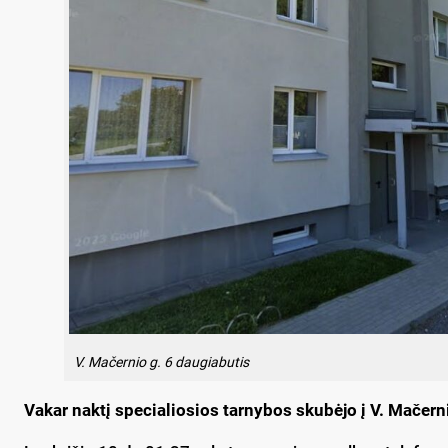
V. Mačernio g. 6 daugiabutis
Vakar naktį specialiosios tarnybos skubėjo į V. Mačern