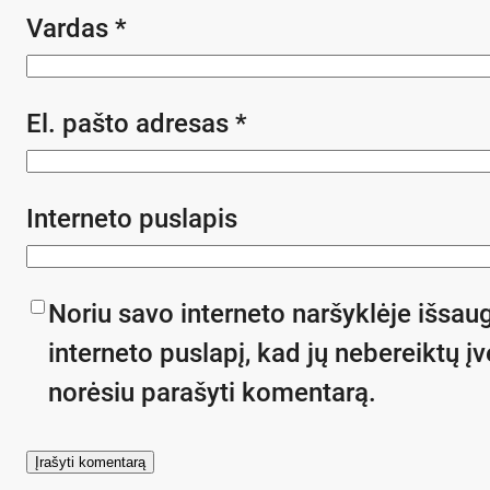
Vardas
*
El. pašto adresas
*
Interneto puslapis
Noriu savo interneto naršyklėje išsaug
interneto puslapį, kad jų nebereiktų įve
norėsiu parašyti komentarą.