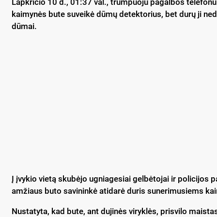
Lapkričio 10 d., 01:37 val., trumpuoju pagalbos telefon
kaimynės bute suveikė dūmų detektorius, bet durų ji nedaro
dūmai.
Į įvykio vietą skubėjo ugniagesiai gelbėtojai ir policijos 
amžiaus buto savininkė atidarė duris sunerimusiems k
Nustatyta, kad bute, ant dujinės viryklės, prisvilo maistas