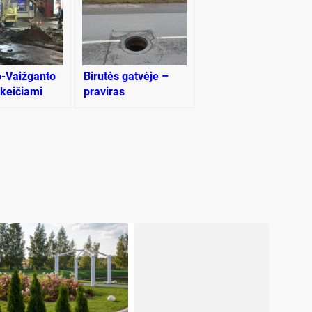
-Vaižganto
Birutės gatvėje –
 keičiami
praviras
 tinklai
kanalizacijos šulinys