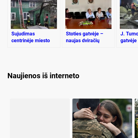
Sujudimas
Stoties gatvėje –
J. Tumo
centrinėje miesto
naujas dviračių
gatvėje
dalyje
takas
nuotekų
Naujienos iš interneto