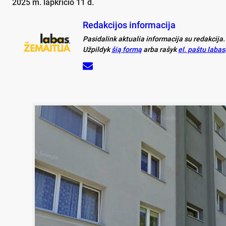
2025 m. lapkričio 11 d.
Redakcijos informacija
Pasidalink aktualia informacija su redakcija.
Užpildyk
šią formą
arba rašyk
el. paštu laba