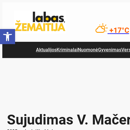
Eiti
prie
turinio
Open toolbar
+17°C
Aktualijos
Kriminalai
Nuomonė
Gyvenimas
Ver
Sujudimas V. Mačer