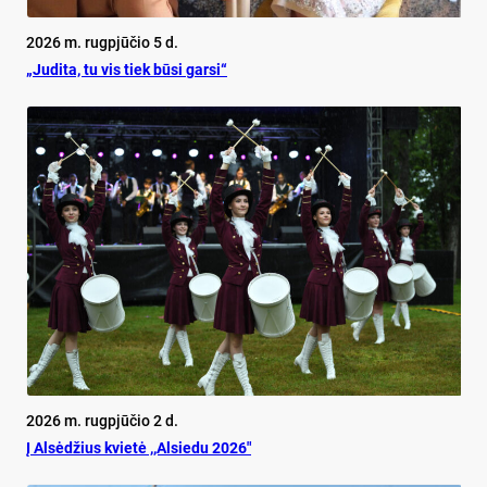
2026 m. rugpjūčio 5 d.
„Judita, tu vis tiek būsi garsi“
2026 m. rugpjūčio 2 d.
Į Alsėdžius kvietė ,,Alsiedu 2026″