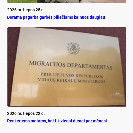
2026 m. liepos 25 d.
De­ra­ma pa­gar­ba gar­bės pi­lie­čiams kai­nuos dau­giau
2026 m. liepos 22 d.
Pen­ke­riems me­tams, bet tik vie­nai die­nai per mė­ne­sį