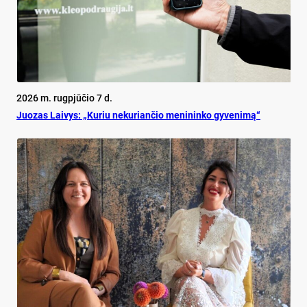
2026 m. rugpjūčio 7 d.
Juo­zas Lai­vys: „Ku­riu ne­ku­rian­čio me­ni­nin­ko gy­ve­ni­mą“