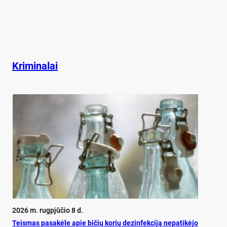
Kriminalai
2026 m. rugpjūčio 8 d.
Teis­mas pa­sa­kė­le apie bi­čių ko­rių de­zin­fek­ci­ją ne­pa­ti­kė­jo