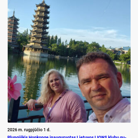
2026 m. rugpjūčio 1 d.
Plun­giš­kis Hon­kon­ge inau­gu­ruo­tas Lie­tu­vos LIONS klu­bų gu­