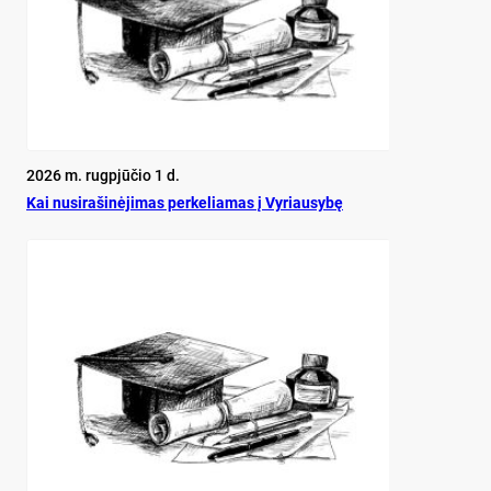
2026 m. rugpjūčio 1 d.
Kai nu­si­ra­ši­nė­ji­mas per­ke­lia­mas į Vy­riau­sy­bę