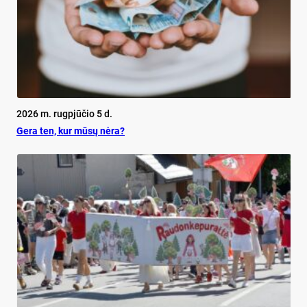
2026 m. rugpjūčio 5 d.
Ge­ra ten, kur mū­sų nė­ra?