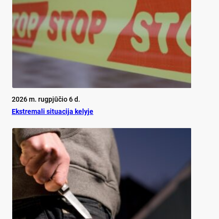
2026 m. rugpjūčio 6 d.
Ekst­re­ma­li si­tua­ci­ja ke­ly­je