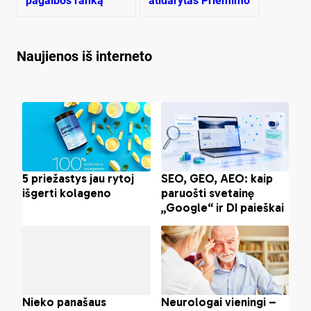
pagalbos ranką
atidarytas Priėmimo
Konotopui
ir skubios pagalbos
skyrius
Naujienos iš interneto