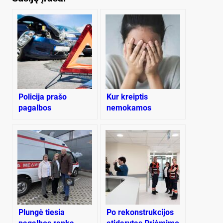
Policija prašo
Kur kreiptis
pagalbos
nemokamos
pagalbos dėl
psichikos sveikatos
Plungė tiesia
Po rekonstrukcijos