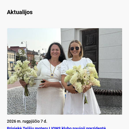
Aktualijos
2026 m. rugpjūčio 7 d.
Pri­siekė Tel­šių mo­terų LIONS klu­bo nau­jo­ji pre­zi­dentė