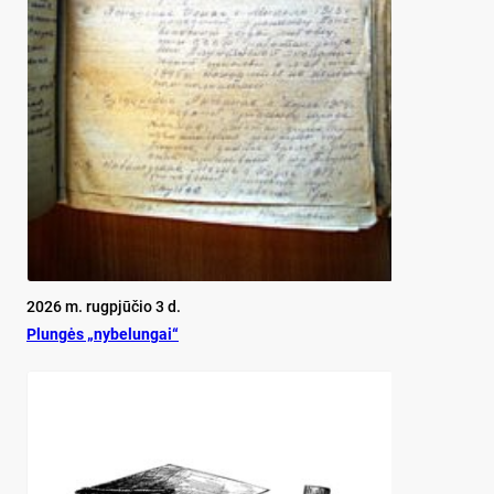
2026 m. rugpjūčio 3 d.
Plun­gės „ny­be­lun­gai“