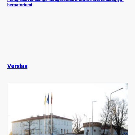
ber­na­to­riu­mi
Verslas