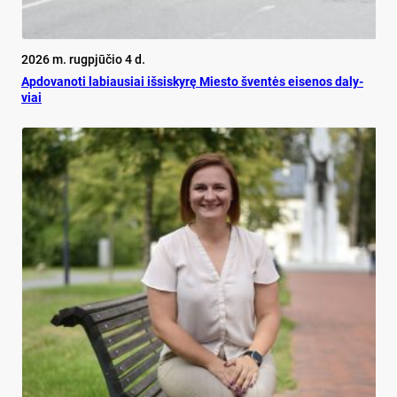
2026 m. rugpjūčio 4 d.
Ap­do­va­no­ti la­biau­siai iš­si­sky­rę Mies­to šven­tės ei­se­nos da­ly­
viai