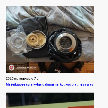
2026 m. rugpjūčio 7 d.
Mažeikiuose sulaikytas galimai narkotikus platinęs vyras