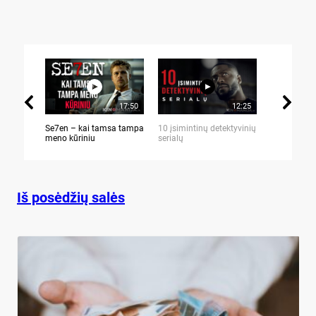
17:50
12:25
Se7en – kai tamsa tampa
10 įsimintinų detektyvinių
10 įtemptų,
meno kūriniu
serialų
stingdančių 
Iš posėdžių salės