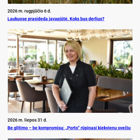
2026 m. rugpjūčio 6 d.
Lau­kuo­se pra­si­de­da ja­vapjūtė. Koks bus der­lius?
2026 m. liepos 31 d.
Be gli­ti­mo – be komp­ro­mi­sų: „Por­to“ rū­pi­na­si kiek­vie­nu sve­čiu