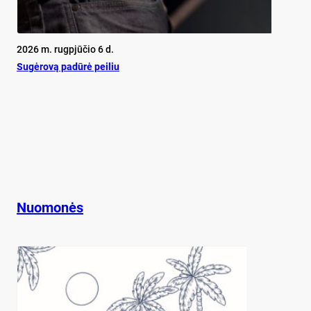
2026 m. rugpjūčio 6 d.
Su­gė­ro­vą pa­dū­rė pei­liu
Nuomonės