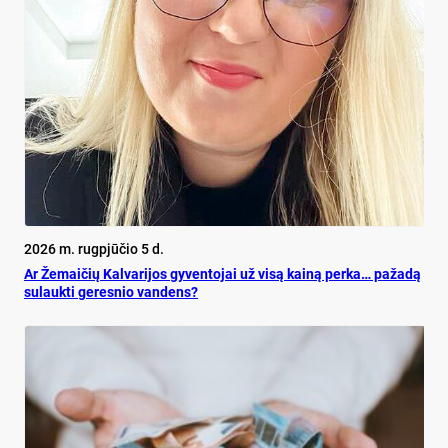
2026 m. rugpjūčio 5 d.
Ar Že­mai­čių Kal­va­ri­jos gy­ven­to­jai už vi­są kai­ną per­ka… pa­ža­dą
su­lauk­ti ge­res­nio van­dens?