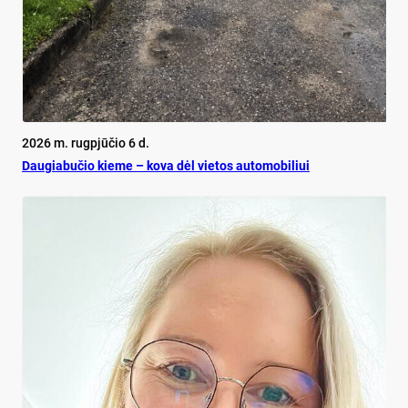
2026 m. rugpjūčio 6 d.
Dau­gia­bu­čio kie­me – ko­va dėl vie­tos au­to­mo­bi­liui