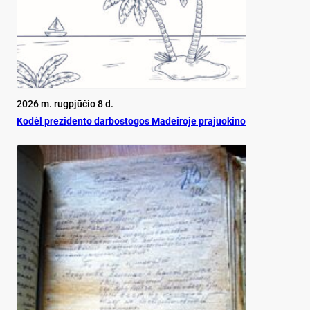
2026 m. rugpjūčio 8 d.
Ko­dėl pre­zi­den­to dar­bos­to­gos Ma­dei­ro­je pra­juo­ki­no