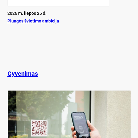
2026 m. liepos 25 d.
Plun­gės švie­ti­mo am­bi­ci­ja
Gyvenimas