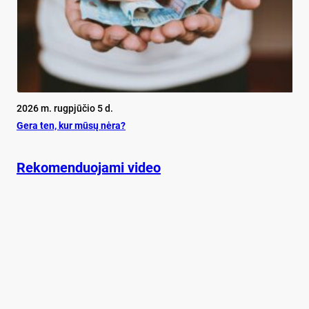
2026 m. rugpjūčio 5 d.
Ge­ra ten, kur mū­sų nė­ra?
Rekomenduojami video