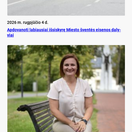
2026 m. rugpjūčio 4 d.
Ap­do­va­no­ti la­biau­siai iš­si­sky­rę Mies­to šven­tės ei­se­nos da­ly­
viai