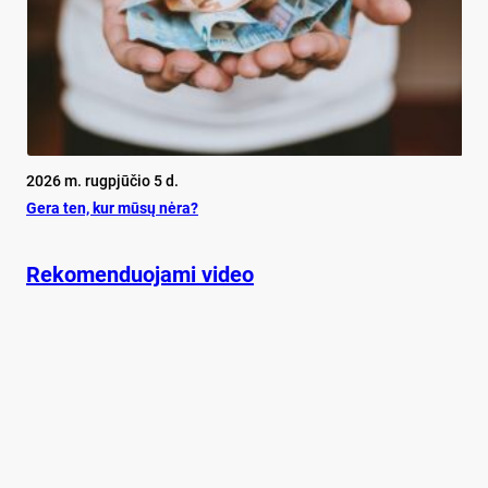
2026 m. rugpjūčio 5 d.
Ge­ra ten, kur mū­sų nė­ra?
Rekomenduojami video