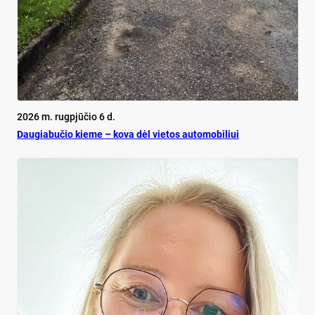
2026 m. rugpjūčio 6 d.
Dau­gia­bu­čio kie­me – ko­va dėl vie­tos au­to­mo­bi­liui