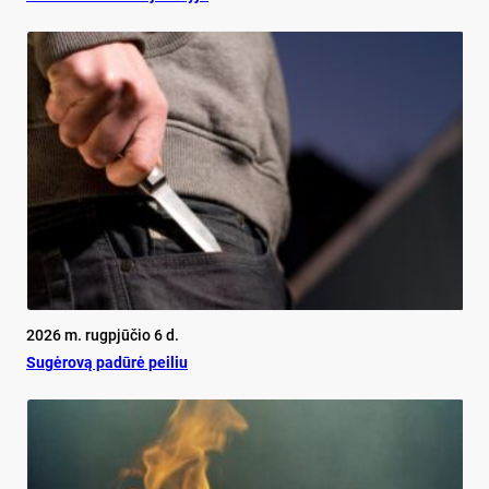
2026 m. rugpjūčio 6 d.
Su­gė­ro­vą pa­dū­rė pei­liu