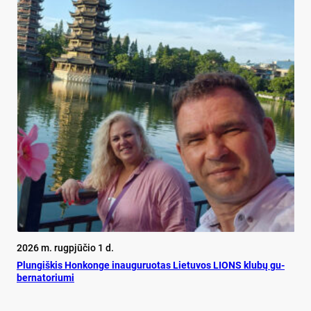
2026 m. rugpjūčio 1 d.
Plun­giš­kis Hon­kon­ge inau­gu­ruo­tas Lie­tu­vos LIONS klu­bų gu­
ber­na­to­riu­mi