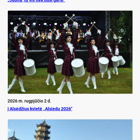
2026 m. rugpjūčio 2 d.
Į Alsėdžius kvietė ,,Alsiedu 2026″