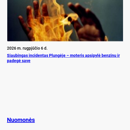
2026 m. rugpjūčio 6 d.
Siau­bin­gas in­ci­den­tas Plun­gė­je – mo­te­ris ap­si­py­lė ben­zi­nu ir
pa­de­gė sa­ve
Nuomonės