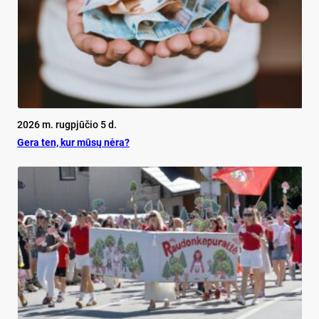
2026 m. rugpjūčio 5 d.
Ge­ra ten, kur mū­sų nė­ra?