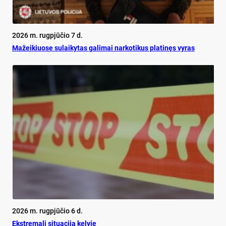
2026 m. rugpjūčio 7 d.
Mažeikiuose sulaikytas galimai narkotikus platinęs vyras
2026 m. rugpjūčio 6 d.
Ekst­re­ma­li si­tua­ci­ja ke­ly­je