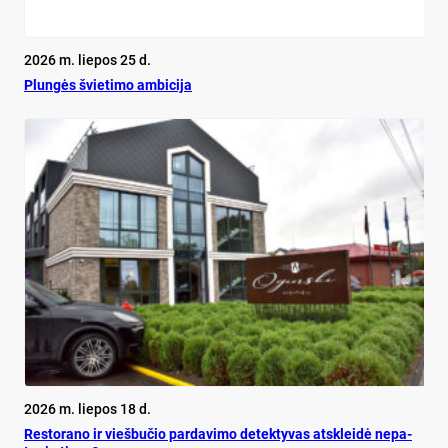
2026 m. liepos 25 d.
Plun­gės švie­ti­mo am­bi­ci­ja
2026 m. liepos 18 d.
Res­to­ra­no ir vieš­bu­čio par­da­vi­mo de­tek­ty­vas at­sklei­dė ne­pa­