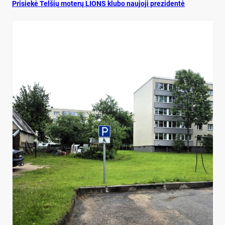
Pri­siekė Tel­šių mo­terų LIONS klu­bo nau­jo­ji pre­zi­dentė