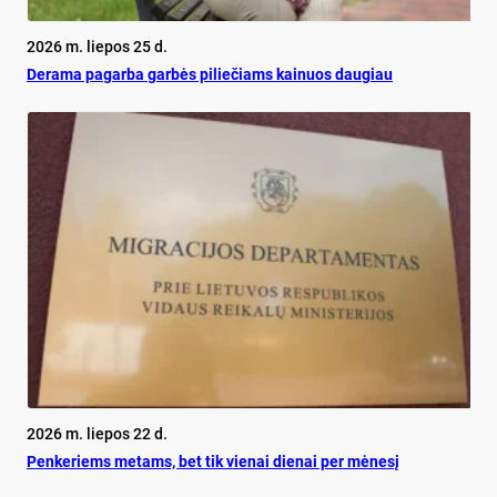
2026 m. liepos 25 d.
De­ra­ma pa­gar­ba gar­bės pi­lie­čiams kai­nuos dau­giau
2026 m. liepos 22 d.
Pen­ke­riems me­tams, bet tik vie­nai die­nai per mė­ne­sį