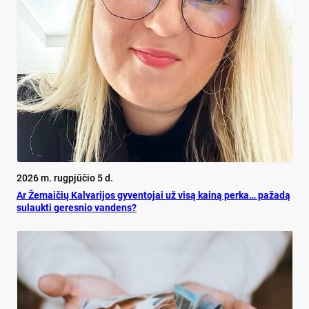
2026 m. rugpjūčio 5 d.
Ar Že­mai­čių Kal­va­ri­jos gy­ven­to­jai už vi­są kai­ną per­ka… pa­ža­dą
su­lauk­ti ge­res­nio van­dens?