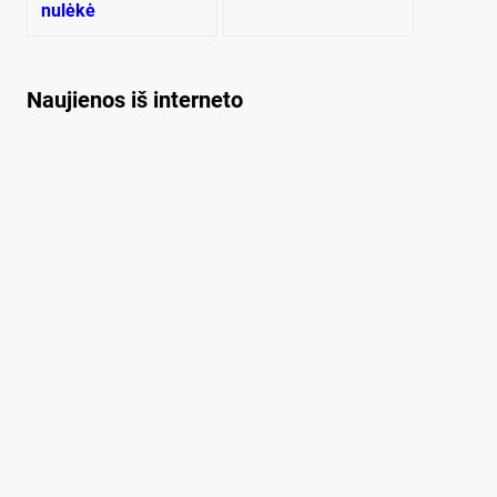
nulėkė
stambiagabaritis
krovinys
Naujienos iš interneto