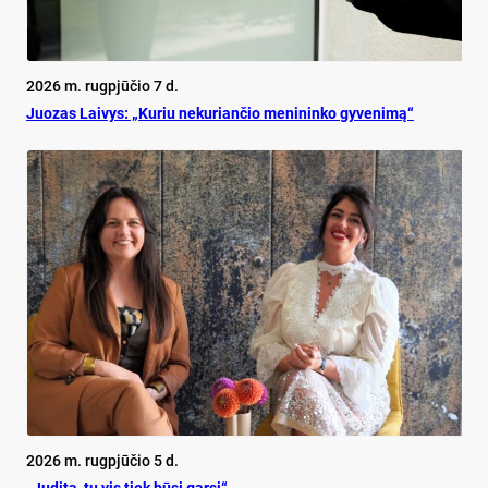
2026 m. rugpjūčio 7 d.
Juo­zas Lai­vys: „Ku­riu ne­ku­rian­čio me­ni­nin­ko gy­ve­ni­mą“
2026 m. rugpjūčio 5 d.
„Judita, tu vis tiek būsi garsi“