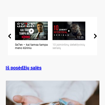
17:50
12:25
Se7en – kai tamsa tampa
10 įsimintinų detektyvinių
10 įtemptų,
meno kūriniu
serialų
stingdančių 
Iš posėdžių salės