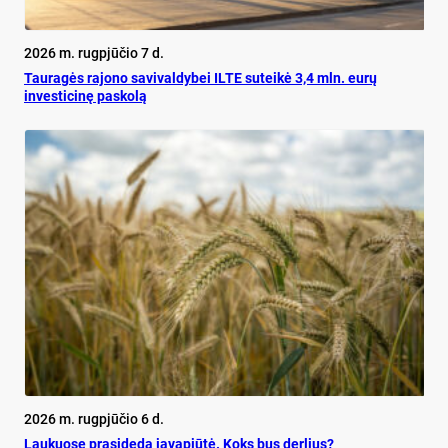
2026 m. rugpjūčio 7 d.
Tauragės rajono savivaldybei ILTE suteikė 3,4 mln. eurų
investicinę paskolą
2026 m. rugpjūčio 6 d.
Lau­kuo­se pra­si­de­da ja­vapjūtė. Koks bus der­lius?