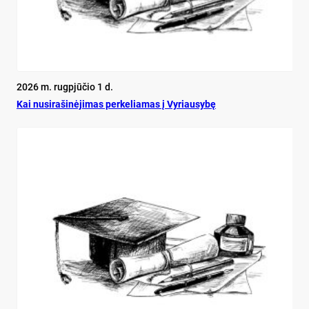
2026 m. rugpjūčio 1 d.
Kai nu­si­ra­ši­nė­ji­mas per­ke­lia­mas į Vy­riau­sy­bę