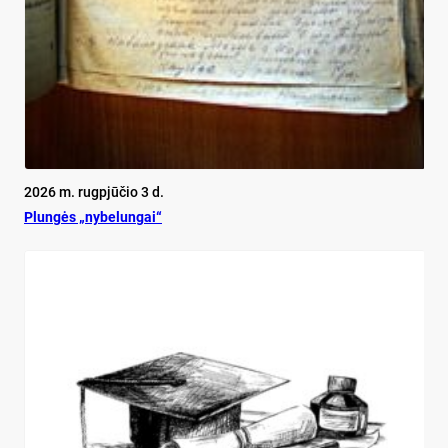
2026 m. rugpjūčio 3 d.
Plun­gės „ny­be­lun­gai“