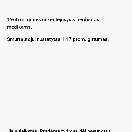
1966 m. gimęs nukentėjusysis perduotas
medikams.
Smurtautojui nustatytas 1,17 prom. girtumas.
Jis sulaikytas. Pradėtas tyrimas dėl nesunkaus