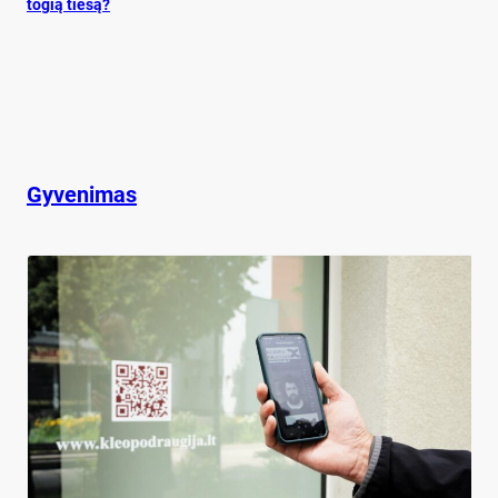
to­gią tie­są?
Gyvenimas