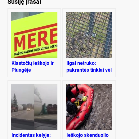
Susiję įrašai
Klastočių ieškojo ir
Ilgai netruko:
Plungėje
pakrantės tinklai vėl
niokojami
Incidentas kelyje:
Ieškojo skenduolio