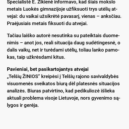
Spe­cia­lis­tė E. Zi­kie­nė in­for­ma­vo, kad šiais moks­lo
me­tais Luo­kės gim­na­zi­jo­je už­fik­suo­ti trys utė­lių at­
ve­jai: du vai­kai už­si­krė­tė pa­va­sa­rį, vie­nas – anks­čiau.
Praė­ju­siais me­tais fik­suo­ti du at­ve­jai.
Ta­čiau laiš­ko au­to­rė ne­su­tin­ka su pa­teik­tais duo­me­
ni­mis – anot jos, rea­li si­tua­ci­ja daug su­dė­tin­ges­nė, o
da­lis vai­kų, net ir tu­rė­da­mi utė­lių, to­liau lan­ko pa­mo­
kas, taip už­krės­da­mi ki­tus.
Pa­vie­niai, bet pa­si­kar­to­jan­tys at­ve­jai
„Tel­šių ŽI­NIOS“ krei­pė­si į Tel­šių ra­jo­no sa­vi­val­dy­bės
vi­suo­me­nės svei­ka­tos biu­rą dėl pla­tes­nės si­tua­ci­jos
ana­li­zės. Biu­ras pa­tvir­ti­no, kad pe­di­ku­lio­zė iš­lie­ka
ak­tua­li pro­ble­ma vi­so­je Lie­tu­vo­je, nors gy­ve­ni­mo są­
ly­gos ir ge­rė­ja.