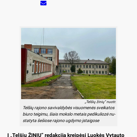
„Telšių žinių“ nuotr.
Tel­šių ra­jo­no sa­vi­val­dy­bės vi­suo­me­nės svei­ka­tos
biu­ro teigimu, šiais moks­lo me­tais pe­di­ku­lio­zė nu­
sta­ty­ta še­šio­se ra­jo­no ug­dy­mo įstai­go­se
Į „Tel­šių ŽI­NIŲ” re­dak­ci­ją krei­pė­si Luo­kės Vy­tau­to