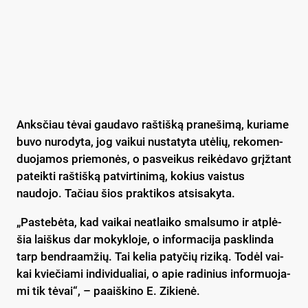
Anks­čiau tė­vai gau­da­vo raš­tiš­ką pra­ne­ši­mą, ku­ria­me
bu­vo nu­ro­dy­ta, jog vai­kui nu­sta­ty­ta utė­lių, re­ko­men­
duo­ja­mos prie­mo­nės, o pa­svei­kus rei­kė­da­vo grįž­tant
pa­teik­ti raš­tiš­ką pa­tvir­ti­ni­mą, kokius vaistus
naudojo. Ta­čiau šios pra­kti­kos at­si­sa­ky­ta.
„Pas­te­bė­ta, kad vai­kai neat­lai­ko smal­su­mo ir at­plė­
šia laiš­kus dar mo­kyk­lo­je, o in­for­ma­ci­ja pa­sklin­da
tarp bend­raam­žių. Tai ke­lia pa­ty­čių ri­zi­ką. To­dėl vai­
kai kvie­čia­mi in­di­vi­dua­liai, o apie ra­di­nius in­for­muo­ja­
mi tik tė­vai“, – paaiš­ki­no E. Zi­kie­nė.