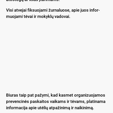
Vi­si at­ve­jai fik­suo­ja­mi žur­na­luo­se, apie juos in­for­
muo­ja­mi tė­vai ir mo­kyk­lų va­do­vai.
Biu­ras taip pat pa­žy­mi, kad kas­met or­ga­ni­zuo­ja­mos
pre­ven­ci­nės pa­skai­tos vai­kams ir tė­vams, pla­ti­na­ma
in­for­ma­ci­ja apie utė­lių at­pa­ži­ni­mą ir nai­ki­ni­mą.