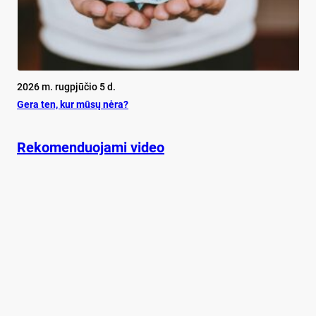
2026 m. rugpjūčio 5 d.
Ge­ra ten, kur mū­sų nė­ra?
Rekomenduojami video