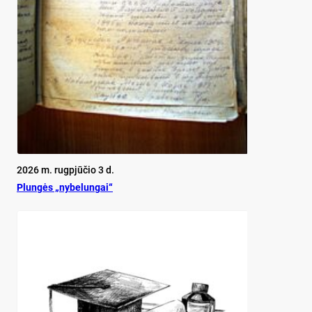
2026 m. rugpjūčio 3 d.
Plun­gės „ny­be­lun­gai“