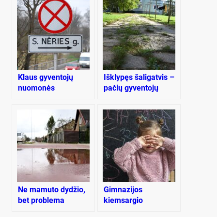
Klaus gyventojų
Išklypęs šaligatvis –
nuomonės
pačių gyventojų
problema
Ne mamuto dydžio,
Gimnazijos
bet problema
kiemsargio
kompiuteryje –