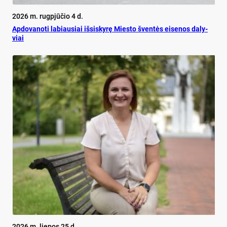
2026 m. rugpjūčio 4 d.
Ap­do­va­no­ti la­biau­siai iš­si­sky­rę Mies­to šven­tės ei­se­nos da­ly­
viai
2026 m. liepos 25 d.