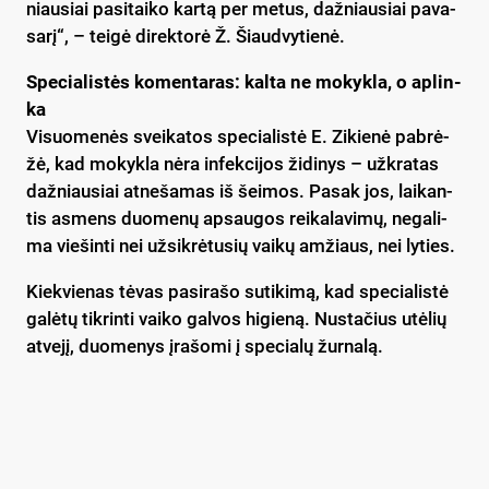
niau­siai pa­si­tai­ko kar­tą per me­tus, daž­niau­siai pa­va­
sa­rį“, – tei­gė di­rek­to­rė Ž. Šiaud­vy­tie­nė.
Spe­cia­lis­tės ko­men­ta­ras: kal­ta ne mo­kyk­la, o ap­lin­
ka
Vi­suo­me­nės svei­ka­tos spe­cia­lis­tė E. Zi­kie­nė pa­brė­
žė, kad mo­kyk­la nė­ra in­fek­ci­jos ži­di­nys – už­kra­tas
daž­niau­siai at­ne­ša­mas iš šei­mos. Pa­sak jos, lai­kan­
tis as­mens duo­me­nų ap­sau­gos rei­ka­la­vi­mų, ne­ga­li­
ma vie­šin­ti nei už­si­krė­tu­sių vai­kų am­žiaus, nei ly­ties.
Kiek­vie­nas tė­vas pa­si­ra­šo su­ti­ki­mą, kad spe­cia­lis­tė
ga­lė­tų tik­rin­ti vai­ko gal­vos hi­gie­ną. Nus­ta­čius utė­lių
at­ve­jį, duo­me­nys įra­šo­mi į spe­cia­lų žur­na­lą.