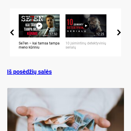
17:50
12:25
Se7en – kai tamsa tampa
10 įsimintinų detektyvinių
10 įtemptų,
meno kūriniu
serialų
stingdančių 
Iš posėdžių salės