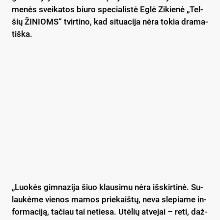
me­nės svei­ka­tos biu­ro spe­cia­lis­tė Eg­lė Zi­kie­nė „Tel­
šių ŽI­NIOMS“ tvir­ti­no, kad si­tua­ci­ja nė­ra to­kia dra­ma­
tiš­ka.
„Luo­kės gim­na­zi­ja šiuo klau­si­mu nė­ra iš­skir­ti­nė. Su­
lau­kė­me vie­nos ma­mos prie­kaiš­tų, ne­va sle­pia­me in­
for­ma­ci­ją, ta­čiau tai ne­tie­sa. Utė­lių at­ve­jai – re­ti, daž­