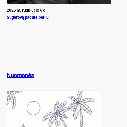
2026 m. rugpjūčio 6 d.
Su­gė­ro­vą pa­dū­rė pei­liu
Nuomonės