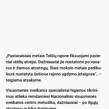
„Pas­ta­rai­siais me­tais Tel­šių ra­jo­ne fik­suo­ja­mi pa­vie­
niai utė­lių at­ve­jai. Daž­niau­siai jie nu­sta­to­mi po va­sa­
ros ir žie­mos ato­sto­gų. Šiais moks­lo me­tais pe­di­ku­
lio­zė nu­sta­ty­ta še­šio­se ra­jo­no ug­dy­mo įstai­go­se“, –
tei­gia­ma at­sa­ky­me.
Vi­suo­me­nės svei­ka­tos spe­cia­lis­tai hi­gie­nos tik­ri­ni­
mus at­lie­ka rem­da­mie­si Na­cio­na­li­nio vi­suo­me­nės
svei­ka­tos cent­ro me­to­di­ka, daž­niau­siai – po il­gų­jų
ato­sto­gų ar ki­lus įta­ri­mams.