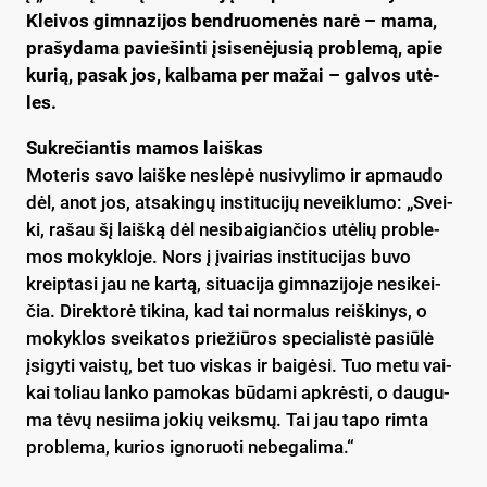
Klei­vos gim­na­zi­jos bend­ruo­me­nės na­rė – ma­ma,
pra­šy­da­ma pa­vie­šin­ti įsi­se­nė­ju­sią pro­ble­mą, apie
ku­rią, pa­sak jos, kal­ba­ma per ma­žai – gal­vos utė­
les.
Suk­re­čian­tis ma­mos laiš­kas
Mo­te­ris sa­vo laiš­ke ne­slė­pė nu­si­vy­li­mo ir ap­mau­do
dėl, anot jos, at­sa­kin­gų ins­ti­tu­ci­jų ne­veik­lu­mo: „Svei­
ki, ra­šau šį laiš­ką dėl ne­si­bai­gian­čios utė­lių pro­ble­
mos mo­kyk­lo­je. Nors į įvai­rias ins­ti­tu­ci­jas bu­vo
kreip­ta­si jau ne kar­tą, si­tua­ci­ja gim­na­zi­jo­je ne­si­kei­
čia. Di­rek­to­rė ti­ki­na, kad tai nor­ma­lus reiš­ki­nys, o
mo­kyk­los svei­ka­tos prie­žiū­ros spe­cia­lis­tė pa­siū­lė
įsi­gy­ti vais­tų, bet tuo vis­kas ir bai­gė­si. Tuo me­tu vai­
kai to­liau lan­ko pa­mo­kas bū­da­mi ap­krės­ti, o dau­gu­
ma tė­vų ne­sii­ma jo­kių veiks­mų. Tai jau ta­po rim­ta
pro­ble­ma, ku­rios ig­no­ruo­ti ne­be­ga­li­ma.“