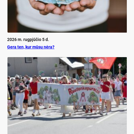
2026 m. rugpjūčio 5 d.
Ge­ra ten, kur mū­sų nė­ra?