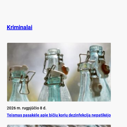
Kriminalai
2026 m. rugpjūčio 8 d.
Teis­mas pa­sa­kė­le apie bi­čių ko­rių de­zin­fek­ci­ją ne­pa­ti­kė­jo