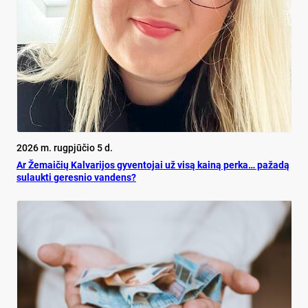
2026 m. rugpjūčio 5 d.
Ar Že­mai­čių Kal­va­ri­jos gy­ven­to­jai už vi­są kai­ną per­ka… pa­ža­dą
su­lauk­ti ge­res­nio van­dens?