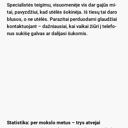
Spe­cia­lis­tės tei­gi­mu, vi­suo­me­nė­je vis dar ga­jūs mi­
tai, pa­vyz­džiui, kad utė­lės šo­ki­nė­ja. Iš tie­sų tai da­ro
blu­sos, o ne utė­lės. Pa­ra­zi­tai per­duo­da­mi glau­džiai
kon­tak­tuo­jant – daž­niau­siai, kai vai­kai žiū­ri į te­le­fo­
nus su­ki­šę gal­vas ar da­li­ja­si šu­ko­mis.
Sta­tis­ti­ka: per moks­lo me­tus – trys at­ve­jai