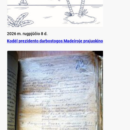
2026 m. rugpjūčio 8 d.
Ko­dėl pre­zi­den­to dar­bos­to­gos Ma­dei­ro­je pra­juo­ki­no