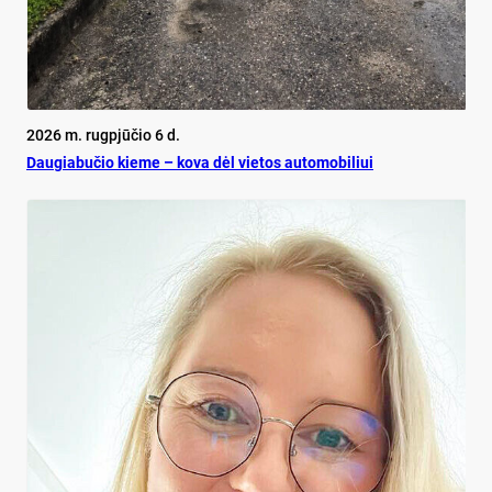
2026 m. rugpjūčio 6 d.
Dau­gia­bu­čio kie­me – ko­va dėl vie­tos au­to­mo­bi­liui