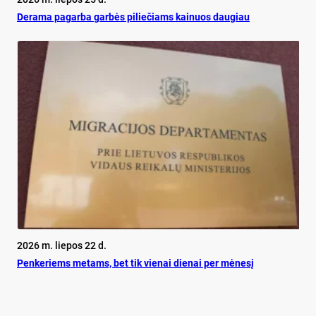
De­ra­ma pa­gar­ba gar­bės pi­lie­čiams kai­nuos dau­giau
2026 m. liepos 22 d.
Pen­ke­riems me­tams, bet tik vie­nai die­nai per mė­ne­sį