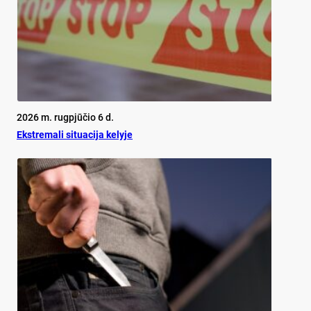
2026 m. rugpjūčio 6 d.
Ekst­re­ma­li si­tua­ci­ja ke­ly­je