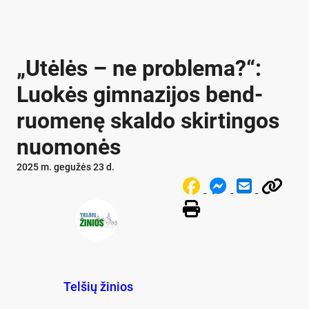
„Utė­lės – ne pro­ble­ma?“:
Luo­kės gim­na­zi­jos bend­
ruo­me­nę skal­do skir­tin­gos
nuo­mo­nės
2025 m. gegužės 23 d.
Telšių žinios