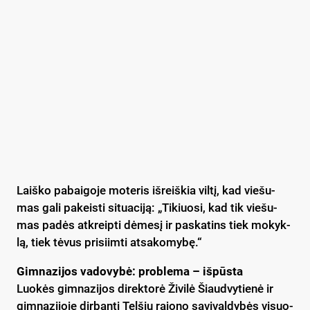
Laiš­ko pa­bai­go­je mo­te­ris iš­reiš­kia vil­tį, kad vie­šu­
mas ga­li pa­keis­ti si­tua­ci­ją: „Ti­kiuo­si, kad tik vie­šu­
mas pa­dės at­kreip­ti dė­me­sį ir pa­ska­tins tiek mo­kyk­
lą, tiek tė­vus pri­siim­ti at­sa­ko­my­bę.“
Gim­na­zi­jos va­do­vy­bė: pro­ble­ma – iš­pūs­ta
Luo­kės gim­na­zi­jos di­rek­to­rė Ži­vi­lė Šiaud­vy­tie­nė ir
gim­na­zi­jo­je dir­ban­ti Tel­šių ra­jo­no sa­vi­val­dy­bės vi­suo­