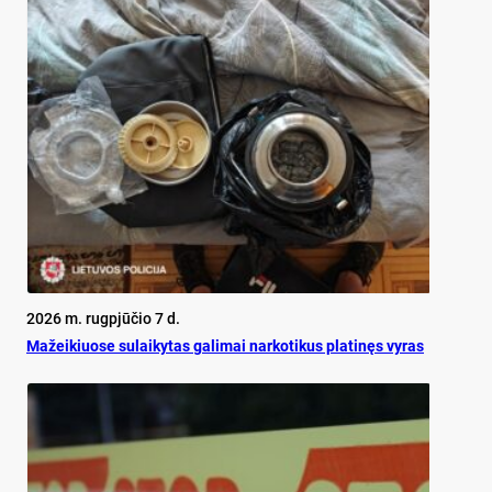
2026 m. rugpjūčio 7 d.
Mažeikiuose sulaikytas galimai narkotikus platinęs vyras