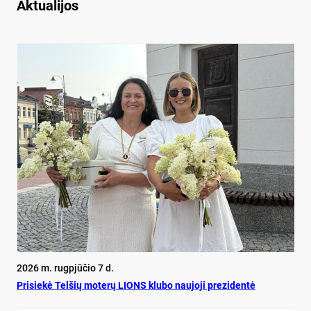
Aktualijos
2026 m. rugpjūčio 7 d.
Pri­siekė Tel­šių mo­terų LIONS klu­bo nau­jo­ji pre­zi­dentė