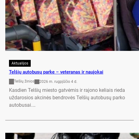
Aktualijos
Tel­šių au­to­busų par­ke – ve­te­ra­nas ir nau­jo­kai
Telšių žinios
2026 m. rugpjūčio 4 d.
Kas­dien Tel­šių mies­to gatvė­mis ir ra­jo­no ke­liais rie­da
už­da­ro­sios ak­cinės bend­rovės Tel­šių au­to­busų par­ko
au­to­bu­sai.…