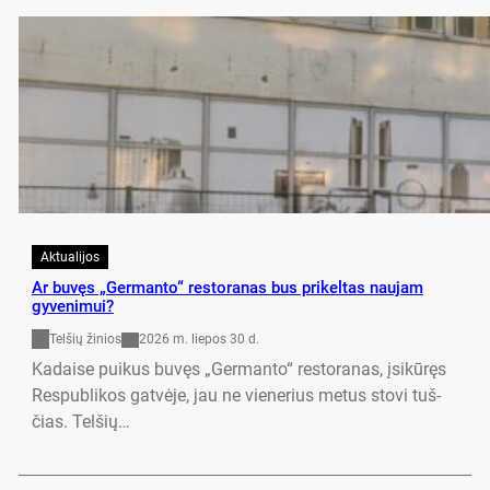
Aktualijos
Ar buvęs „Ger­man­to“ res­to­ra­nas bus prikeltas naujam
gyvenimui?
Telšių žinios
2026 m. liepos 30 d.
Ka­dai­se pui­kus buvęs „Ger­man­to“ res­to­ra­nas, įsikūręs
Res­pub­li­kos gatvė­je, jau ne vie­ne­rius me­tus sto­vi tuš­
čias. Tel­šių…