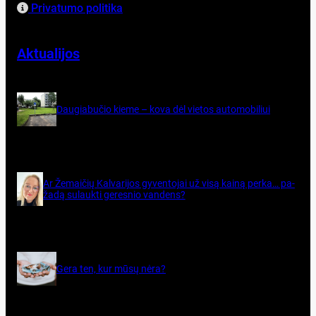
Privatumo politika
Aktualijos
Dau­gia­bu­čio kie­me – ko­va dėl vie­tos au­to­mo­bi­liui
Ar Že­mai­čių Kal­va­ri­jos gy­ven­to­jai už vi­są kai­ną per­ka… pa­
ža­dą su­lauk­ti ge­res­nio van­dens?
Ge­ra ten, kur mū­sų nė­ra?