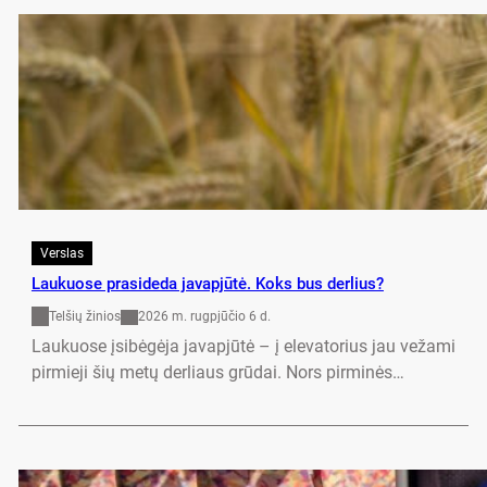
Verslas
Lau­kuo­se pra­si­de­da ja­vapjūtė. Koks bus der­lius?
Telšių žinios
2026 m. rugpjūčio 6 d.
Lau­kuo­se įsibėgė­ja ja­vapjūtė – į ele­va­to­rius jau ve­ža­mi
pir­mie­ji šių metų der­liaus grūdai. Nors pir­minės…