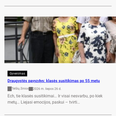
Gyvenimas
Drau­gystės pa­vyz­dys: klasės su­si­ti­ki­mas po 55 metų
Telšių žinios
2026 m. liepos 26 d.
Ech, tie klasės su­si­ti­ki­mai… Ir vi­sai ne­svar­bu, po kiek
metų… Lie­ja­si emo­ci­jos, pa­skui – tvir­ti…