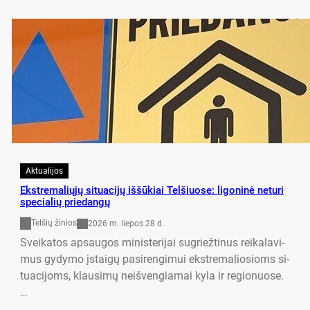
Aktualijos
Ekst­re­ma­liųjų si­tua­cijų iššū­kiai Tel­šiuo­se: li­go­ninė ne­tu­ri
spe­cia­lių prie­dangų
Telšių žinios
2026 m. liepos 28 d.
Svei­ka­tos ap­sau­gos mi­nis­te­ri­jai su­griež­ti­nus rei­ka­la­vi­
mus gy­dy­mo įstaigų pa­si­ren­gi­mui ekst­re­ma­lio­sioms si­
tua­ci­joms, klau­simų neiš­ven­gia­mai ky­la ir re­gio­nuo­se.
…