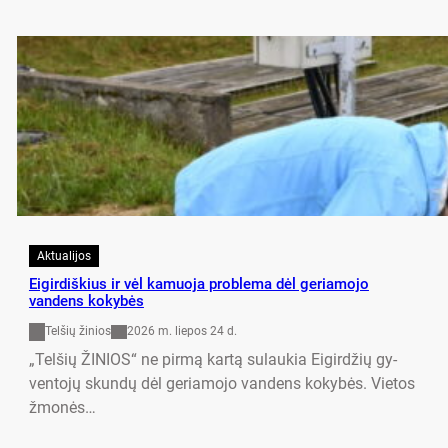
Aktualijos
Eigirdiškius ir vėl kamuoja problema dėl geriamojo
vandens kokybės
Telšių žinios
2026 m. liepos 24 d.
„Tel­šių ŽI­NIOS“ ne pirmą kartą su­lau­kia Ei­gird­žių gy­
ven­tojų skundų dėl ge­ria­mo­jo van­dens ko­kybės. Vie­tos
žmonės…