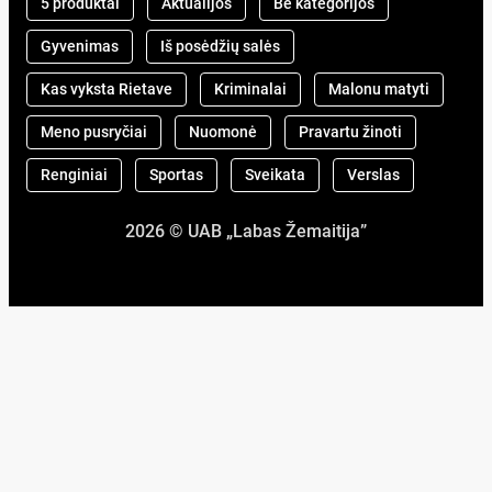
5 produktai
Aktualijos
Be kategorijos
Gyvenimas
Iš posėdžių salės
Kas vyksta Rietave
Kriminalai
Malonu matyti
Meno pusryčiai
Nuomonė
Pravartu žinoti
Renginiai
Sportas
Sveikata
Verslas
2026 © UAB „Labas Žemaitija”