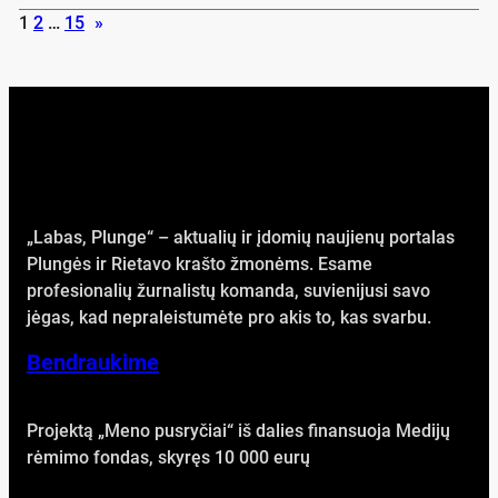
1
2
…
15
»
„Labas, Plunge“ – aktualių ir įdomių naujienų portalas
Plungės ir Rietavo krašto žmonėms. Esame
profesionalių žurnalistų komanda, suvienijusi savo
jėgas, kad nepraleistumėte pro akis to, kas svarbu.
Bendraukime
Projektą „Meno pusryčiai“ iš dalies finansuoja Medijų
rėmimo fondas, skyręs 10 000 eurų