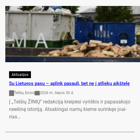
Aktualijos
Su Lie­tu­vos pa­su – ap­link pa­saulį, bet ne į at­liekų aikš­telę
Telšių žinios
2026 m. liepos 30 d.
Į „Tel­šių ŽI­NIŲ“ re­dak­ciją kreipė­si vy­riš­kis ir pa­pa­sa­ko­jo
neei­linę is­to­riją. At­sa­kin­gai namų kie­me su­rinkęs įvai­
rias…