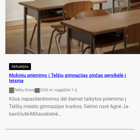
Aktualijos
Mo­ki­nių pri­ėmi­mo į Tel­šių gim­na­zi­jas gin­čas per­si­kėlė į
teismą
Telšių žinios
2026 m. rugpjūčio 1 d.
Ki­lus ne­pa­si­ten­ki­ni­mui dėl šie­met tai­ky­tos pri­ėmi­mo į
Tel­šių mies­to gim­na­zi­jas tvar­kos, Sei­mo narė Agnė Ja­
ka­vi­čiutė-Mi­liaus­kienė…