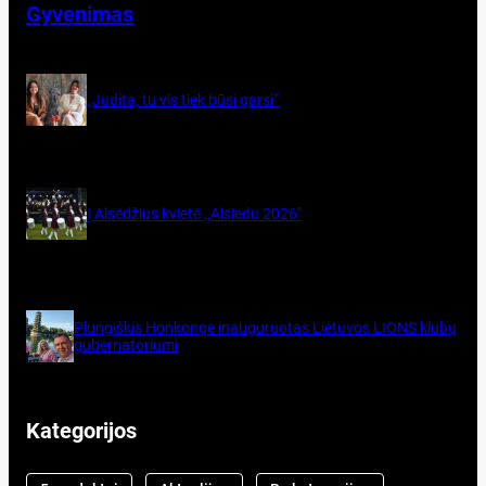
Gyvenimas
„Judita, tu vis tiek būsi garsi“
Į Alsėdžius kvietė ,,Alsiedu 2026″
Plun­giš­kis Hon­kon­ge inau­gu­ruo­tas Lie­tu­vos LIONS klu­bų
gu­ber­na­to­riu­mi
Kategorijos