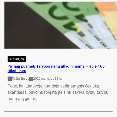
Aktualijos
Pirmąjį pusmetį Tarybos narių atlyginimams – apie 166
tūkst. eurų
Telšių žinios
2026 m. liepos 31 d.
Po to, kai Lie­tu­vo­je nuaidė­jo va­di­na­ma­sis če­kiukų
skan­da­las, bu­vo nu­spręsta įtei­sin­ti sa­vi­val­dy­bių ta­rybų
na­rių at­ly­gi­nimą.…