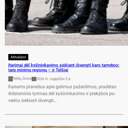
Aktualijos
Įta­ri­mai dėl ky­ši­nin­ka­vi­mo siekiant išvengti ka­ro tar­ny­bos:
tarp mi­nimų re­gionų – ir Tel­šiai
Telšių žinios
2026 m. rugpjūčio 2 d.
Ka­riams pra­ne­šus apie ga­li­mus pa­žei­di­mus, pra­dėtas
iki­teis­mi­nis ty­ri­mas dėl ky­ši­nin­ka­vi­mo ir pre­ky­bos po­
vei­kiu sie­kiant iš­veng­ti…