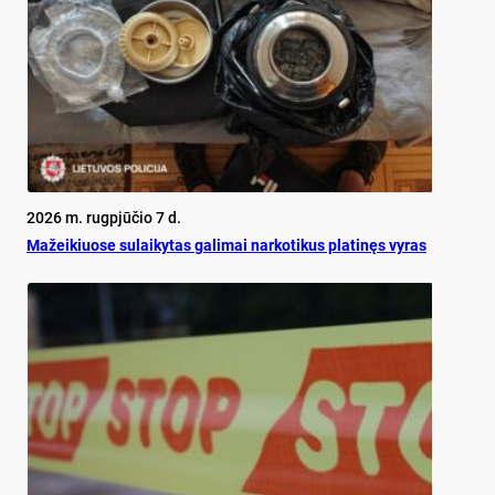
2026 m. rugpjūčio 7 d.
Mažeikiuose sulaikytas galimai narkotikus platinęs vyras