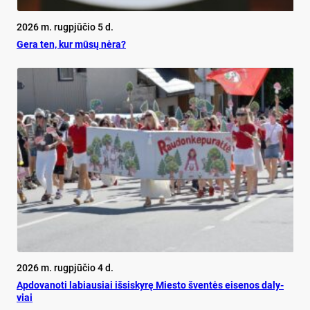
2026 m. rugpjūčio 5 d.
Ge­ra ten, kur mū­sų nė­ra?
2026 m. rugpjūčio 4 d.
Ap­do­va­no­ti la­biau­siai iš­si­sky­rę Mies­to šven­tės ei­se­nos da­ly­
viai