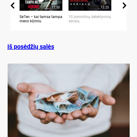
17:50
12:25
Se7en – kai tamsa tampa
10 įsimintinų detektyvinių
10 įtemptų,
meno kūriniu
serialų
stingdančių 
Iš posėdžių salės