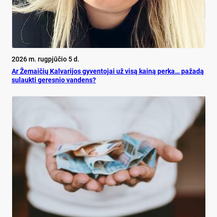
2026 m. rugpjūčio 5 d.
Ar Že­mai­čių Kal­va­ri­jos gy­ven­to­jai už vi­są kai­ną per­ka… pa­ža­dą
su­lauk­ti ge­res­nio van­dens?