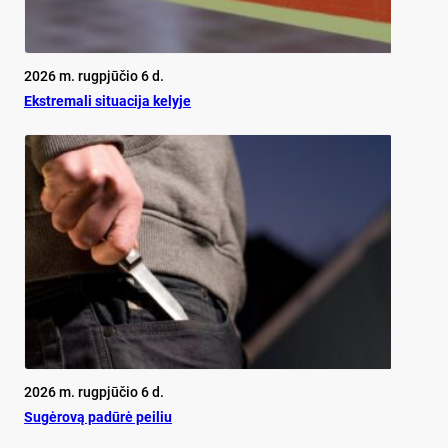
2026 m. rugpjūčio 6 d.
Ekst­re­ma­li si­tua­ci­ja ke­ly­je
2026 m. rugpjūčio 6 d.
Su­gė­ro­vą pa­dū­rė pei­liu