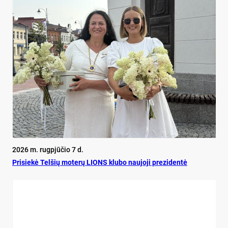
2026 m. rugpjūčio 7 d.
Pri­siekė Tel­šių mo­terų LIONS klu­bo nau­jo­ji pre­zi­dentė