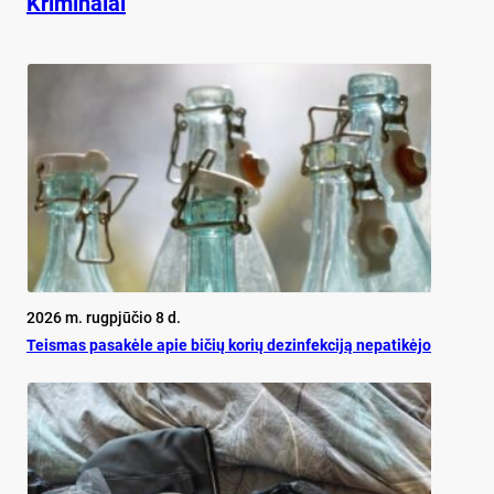
Kriminalai
2026 m. rugpjūčio 8 d.
Teis­mas pa­sa­kė­le apie bi­čių ko­rių de­zin­fek­ci­ją ne­pa­ti­kė­jo