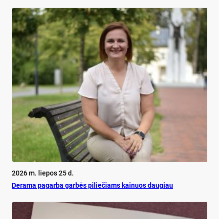
2026 m. liepos 25 d.
De­ra­ma pa­gar­ba gar­bės pi­lie­čiams kai­nuos dau­giau