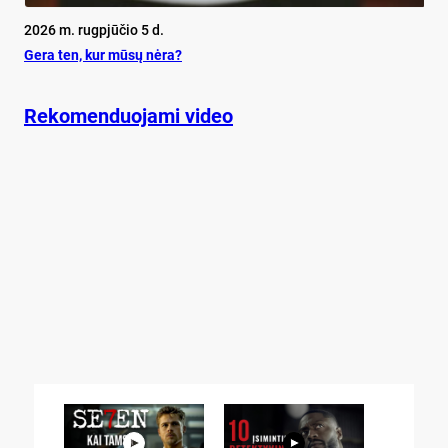
2026 m. rugpjūčio 5 d.
Ge­ra ten, kur mū­sų nė­ra?
Rekomenduojami video