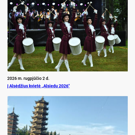
2026 m. rugpjūčio 2 d.
Į Alsėdžius kvietė ,,Alsiedu 2026″