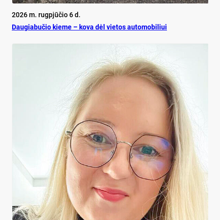
2026 m. rugpjūčio 6 d.
Dau­gia­bu­čio kie­me – ko­va dėl vie­tos au­to­mo­bi­liui