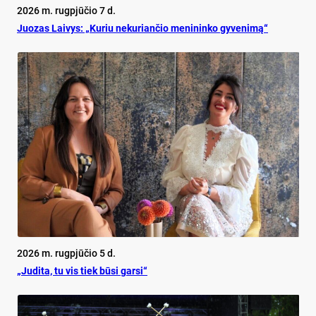
2026 m. rugpjūčio 7 d.
Juo­zas Lai­vys: „Ku­riu ne­ku­rian­čio me­ni­nin­ko gy­ve­ni­mą“
2026 m. rugpjūčio 5 d.
„Judita, tu vis tiek būsi garsi“