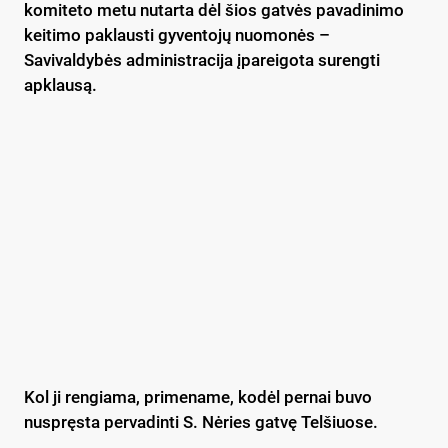
komiteto metu nutarta dėl šios gatvės pavadinimo
keitimo paklausti gyventojų nuomonės –
Savivaldybės administracija įpareigota surengti
apklausą.
Kol ji rengiama, primename, kodėl pernai buvo
nuspręsta pervadinti S. Nėries gatvę Telšiuose.