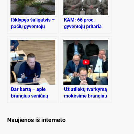
Išklypęs šaligatvis –
KAM: 66 proc.
pačių gyventojų
gyventojų pritaria
problema
visuotiniam
šaukimui į
privalomąją pradinę
karo tarnybą
Dar kartą – apie
Už atliekų tvarkymą
brangius seniūnų
mokėsime brangiau
visureigius
Naujienos iš interneto