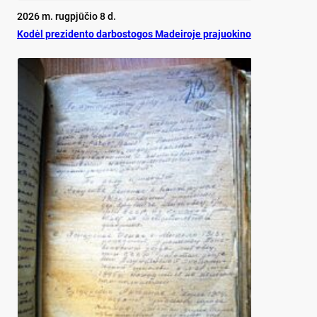
2026 m. rugpjūčio 8 d.
Ko­dėl pre­zi­den­to dar­bos­to­gos Ma­dei­ro­je pra­juo­ki­no