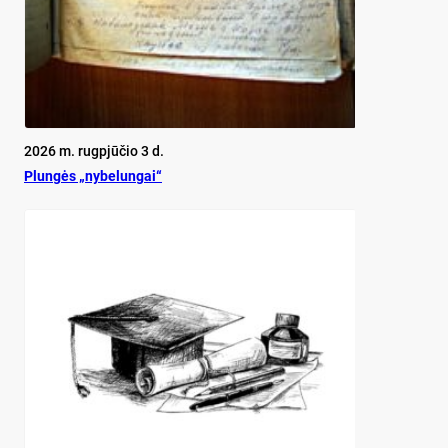
2026 m. rugpjūčio 3 d.
Plun­gės „ny­be­lun­gai“