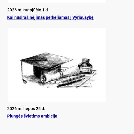
2026 m. rugpjūčio 1 d.
Kai nu­si­ra­ši­nė­ji­mas per­ke­lia­mas į Vy­riau­sy­bę
2026 m. liepos 25 d.
Plun­gės švie­ti­mo am­bi­ci­ja