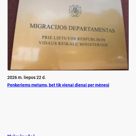
2026 m. liepos 22 d.
Pen­ke­riems me­tams, bet tik vie­nai die­nai per mė­ne­sį