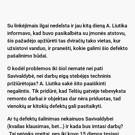
Su linkėjimais ilgai nedelsta ir jau kitą dieną A. Liutika
informavo, kad buvo pasikalbėta su įmonės atstovu,
šis pažadėjo apžiūrėti tas dviračių tako vietas, kur
užsistovi vanduo, ir pranešti, kokie galimi šio defekto
pašalinimo būdai.
O kodėl problemos iki šiol nematė nei pati
Savivaldybė, nei darbų eigą stebėjęs techninis
prižiūrėtojas? A. Liutika sakė šito paaiškinti
negalintis. Tik pridūrė, kad Telšių gatvėje tebevyksta
remonto darbai ir objektas dar nėra priduotas, tad
vienokių ar kitokių defektų gali pasitaikyti.
Ar tų defektų šalinimas nekainuos Savivaldybei
(kvailas klausimas, bet…) ir kada bus imtasi darbų?
„Tai neįvyks greitai, nes iki kovo 15 dienos tęsiasi