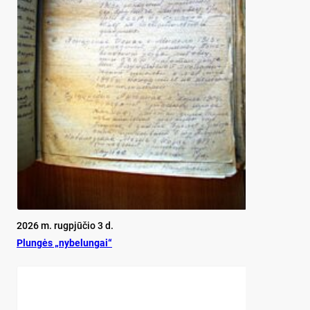
2026 m. rugpjūčio 3 d.
Plun­gės „ny­be­lun­gai“