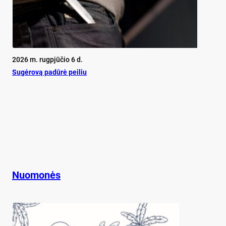
2026 m. rugpjūčio 6 d.
Su­gė­ro­vą pa­dū­rė pei­liu
Nuomonės