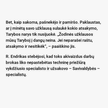
Bet, kaip sakoma, pašnekėjo ir pamiršo. Paklaustas,
ar į minėtą savo užklausą sulaukė kokio atsakymo,
Tarybos narys tik nusijuokė. „Žodinės užklausos
mūsų Taryboj į dangų neina. Jei neparašei raštu,
atsakymo ir nesitikėk“, – paaiškino jis.
R. Endrikas stebėjosi, kad toks akivaizdus darbų
brokas liko nepastebėtas techninę priežiūrą
vykdžiusio specialisto ir užsakovo – Savivaldybės –
specialistų.