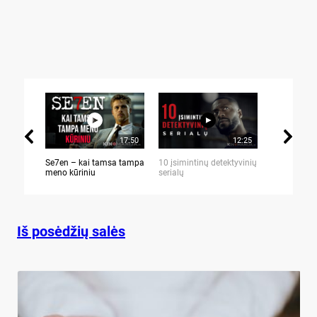
17:50
12:25
Se7en – kai tamsa tampa
10 įsimintinų detektyvinių
10 įtemptų,
meno kūriniu
serialų
stingdančių 
Iš posėdžių salės