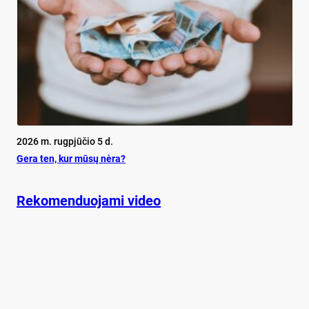
2026 m. rugpjūčio 5 d.
Ge­ra ten, kur mū­sų nė­ra?
Rekomenduojami video