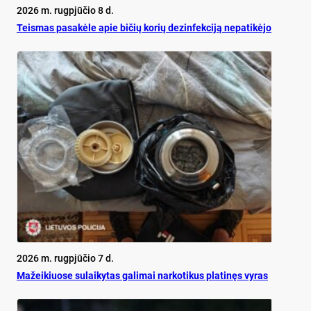
2026 m. rugpjūčio 8 d.
Teis­mas pa­sa­kė­le apie bi­čių ko­rių de­zin­fek­ci­ją ne­pa­ti­kė­jo
2026 m. rugpjūčio 7 d.
Mažeikiuose sulaikytas galimai narkotikus platinęs vyras