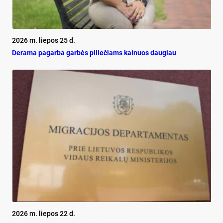
2026 m. liepos 25 d.
De­ra­ma pa­gar­ba gar­bės pi­lie­čiams kai­nuos dau­giau
2026 m. liepos 22 d.