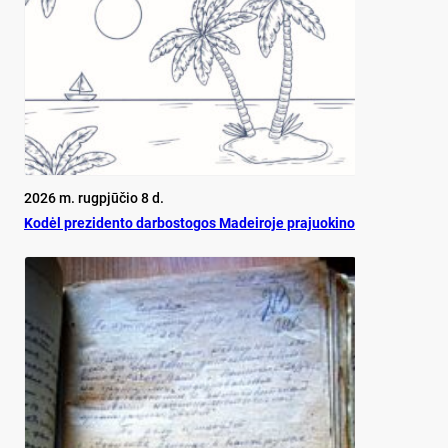
2026 m. rugpjūčio 8 d.
Ko­dėl pre­zi­den­to dar­bos­to­gos Ma­dei­ro­je pra­juo­ki­no