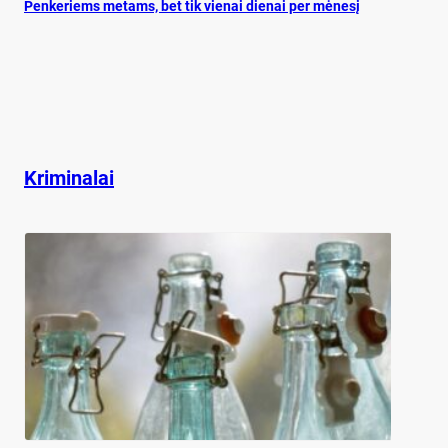
Pen­ke­riems me­tams, bet tik vie­nai die­nai per mė­ne­sį
Kriminalai