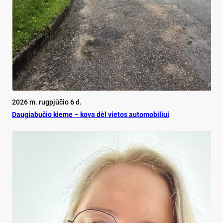
2026 m. rugpjūčio 6 d.
Dau­gia­bu­čio kie­me – ko­va dėl vie­tos au­to­mo­bi­liui