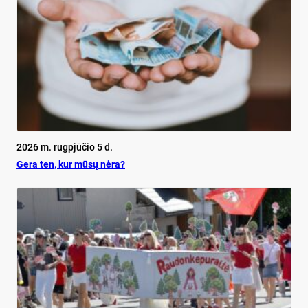
2026 m. rugpjūčio 5 d.
Ge­ra ten, kur mū­sų nė­ra?