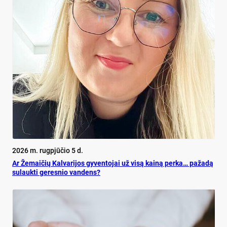
2026 m. rugpjūčio 5 d.
Ar Že­mai­čių Kal­va­ri­jos gy­ven­to­jai už vi­są kai­ną per­ka… pa­ža­dą
su­lauk­ti ge­res­nio van­dens?