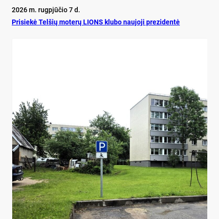
2026 m. rugpjūčio 7 d.
Pri­siekė Tel­šių mo­terų LIONS klu­bo nau­jo­ji pre­zi­dentė