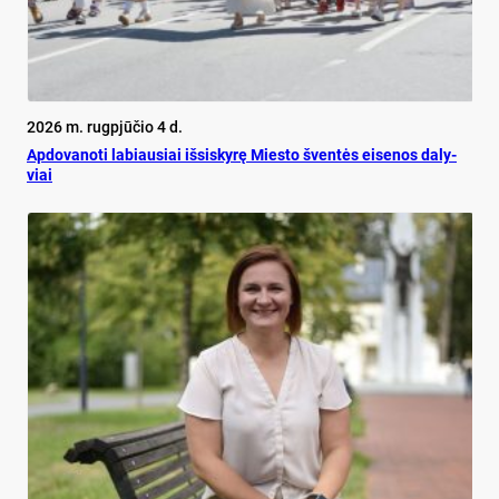
2026 m. rugpjūčio 4 d.
Ap­do­va­no­ti la­biau­siai iš­si­sky­rę Mies­to šven­tės ei­se­nos da­ly­
viai