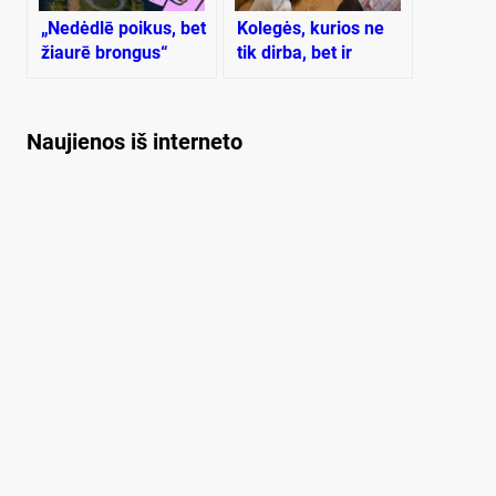
„Nedėdlē poikus, bet
Kolegės, kurios ne
žiaurē brongus“
tik dirba, bet ir
gyvena savo darbu
Naujienos iš interneto