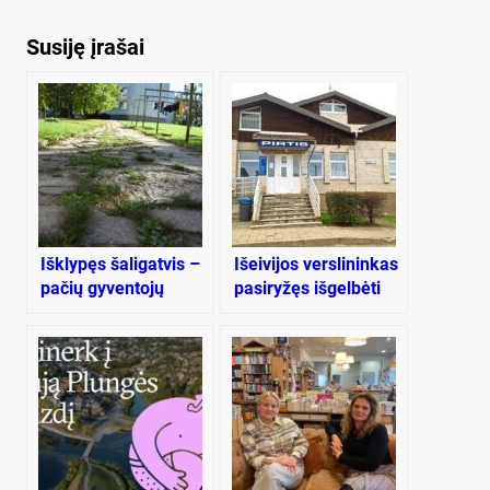
Susiję įrašai
Išklypęs šaligatvis –
Išeivijos verslininkas
pačių gyventojų
pasiryžęs išgelbėti
problema
viešąją pirtį, bet…