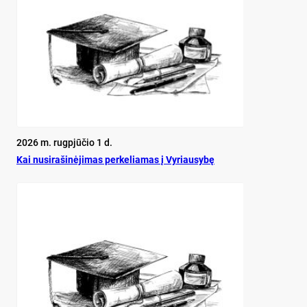
2026 m. rugpjūčio 1 d.
Kai nu­si­ra­ši­nė­ji­mas per­ke­lia­mas į Vy­riau­sy­bę