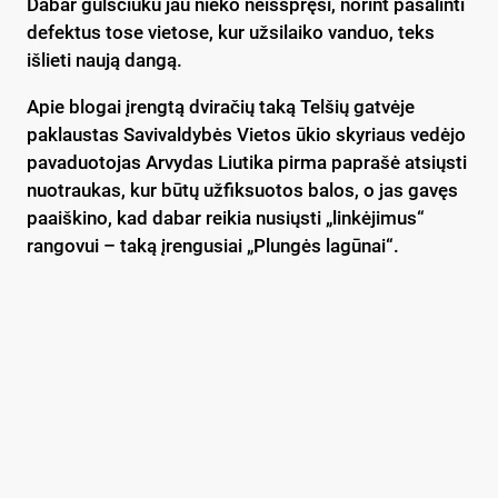
Dabar gulsčiuku jau nieko neišspręsi, norint pašalinti
defektus tose vietose, kur užsilaiko vanduo, teks
išlieti naują dangą.
Apie blogai įrengtą dviračių taką Telšių gatvėje
paklaustas Savivaldybės Vietos ūkio skyriaus vedėjo
pavaduotojas Arvydas Liutika pirma paprašė atsiųsti
nuotraukas, kur būtų užfiksuotos balos, o jas gavęs
paaiškino, kad dabar reikia nusiųsti „linkėjimus“
rangovui – taką įrengusiai „Plungės lagūnai“.