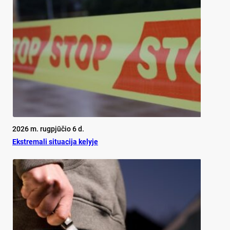
2026 m. rugpjūčio 6 d.
Ekst­re­ma­li si­tua­ci­ja ke­ly­je