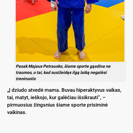
Pasak Majaus Petrausko, šiame sporte gąsdina ne
traumos, o tai, kad susižeidęs ilgą laiką negalėsi
treniruotis
„Į dziudo atvedė mama. Buvau hiperaktyvus vaikas,
tai, matyt, ieškojo, kur galėčiau išsikrauti“, –
pirmuosius žingsnius šiame sporte prisiminė
vaikinas.