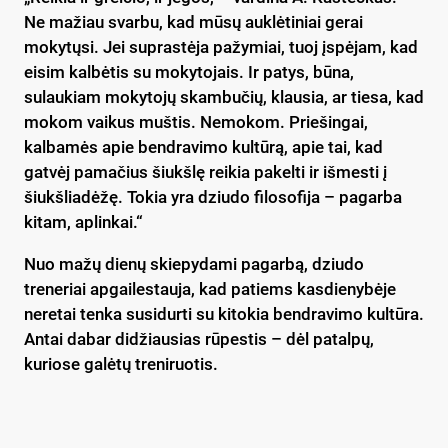
Ne mažiau svarbu, kad mūsų auklėtiniai gerai
mokytųsi. Jei suprastėja pažymiai, tuoj įspėjam, kad
eisim kalbėtis su mokytojais. Ir patys, būna,
sulaukiam mokytojų skambučių, klausia, ar tiesa, kad
mokom vaikus muštis. Nemokom. Priešingai,
kalbamės apie bendravimo kultūrą, apie tai, kad
gatvėj pamačius šiukšlę reikia pakelti ir išmesti į
šiukšliadėžę. Tokia yra dziudo filosofija – pagarba
kitam, aplinkai.“
Nuo mažų dienų skiepydami pagarbą, dziudo
treneriai apgailestauja, kad patiems kasdienybėje
neretai tenka susidurti su kitokia bendravimo kultūra.
Antai dabar didžiausias rūpestis – dėl patalpų,
kuriose galėtų treniruotis.