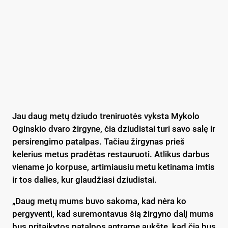
Jau daug metų dziudo treniruotės vyksta Mykolo
Oginskio dvaro žirgyne, čia dziudistai turi savo salę ir
persirengimo patalpas. Tačiau žirgynas prieš
kelerius metus pradėtas restauruoti. Atlikus darbus
viename jo korpuse, artimiausiu metu ketinama imtis
ir tos dalies, kur glaudžiasi dziudistai.
„Daug metų mums buvo sakoma, kad nėra ko
pergyventi, kad suremontavus šią žirgyno dalį mums
bus pritaikytos patalpos antrame aukšte, kad čia bus