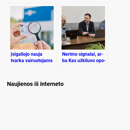
Įsigaliojo nauja
Ne­ri­mo sig­na­lai, ar­
tvarka vairuotojams
ba Kas už­kliu­vo opo­
dėl medicininių
zi­ci­jai dėl biu­dže­to
pažymų
Naujienos iš interneto