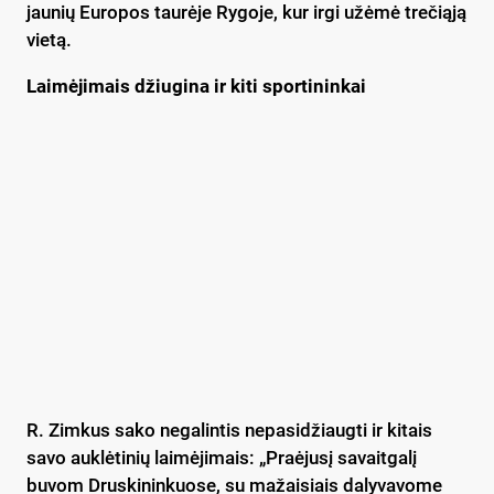
jaunių Europos taurėje Rygoje, kur irgi užėmė trečiąją
vietą.
Laimėjimais džiugina ir kiti sportininkai
R. Zimkus sako negalintis nepasidžiaugti ir kitais
savo auklėtinių laimėjimais: „Praėjusį savaitgalį
buvom Druskininkuose, su mažaisiais dalyvavome