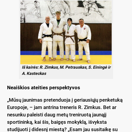
Iš kairės: R. Zimkus, M. Petrauskas, S. Einingė ir
A. Kasteckas
Neaiškios ateities perspektyvos
„Mūsų jaunimas pretenduoja į geriausiųjų penketuką
Europoje, – jam antrina treneris R. Zimkus. Bet ar
nesunku paleisti daug metų treniruotą jaunąjį
sportininką, kai šis, baigęs mokyklą, išvyksta
studijuoti į didesnį miestą? „Esam jau susitaikę su