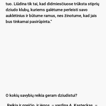
tuo. Liūdina tik tai, kad didmiesčiuose trūksta stiprių
dziudo klubų, kuriems galėtume perleisti savo
auklėtinius ir būtume ramus, nes žinotume, kad jais
bus tinkamai pasirūpinta.“
O kokių savybių reikia geram dziudistui?
„Reikia ir greičio, ir jėgos, – vardina A. Kasteckas. –