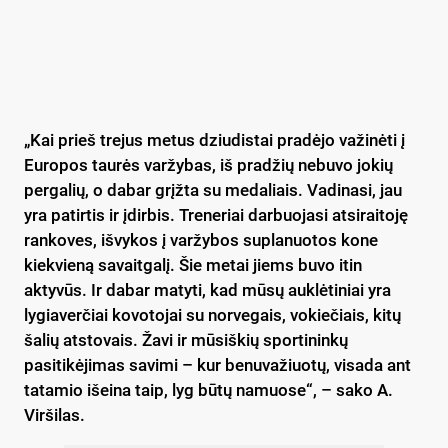
„Kai prieš trejus metus dziudistai pradėjo važinėti į
Europos taurės varžybas, iš pradžių nebuvo jokių
pergalių, o dabar grįžta su medaliais. Vadinasi, jau
yra patirtis ir įdirbis. Treneriai darbuojasi atsiraitoję
rankoves, išvykos į varžybos suplanuotos kone
kiekvieną savaitgalį. Šie metai jiems buvo itin
aktyvūs. Ir dabar matyti, kad mūsų auklėtiniai yra
lygiaverčiai kovotojai su norvegais, vokiečiais, kitų
šalių atstovais. Žavi ir mūsiškių sportininkų
pasitikėjimas savimi – kur benuvažiuotų, visada ant
tatamio išeina taip, lyg būtų namuose“, – sako A.
Viršilas.