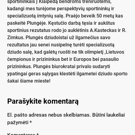
sportininkais Į Klaipėdą bendroms treniruotėms,
kadangi mes turėjome perspektyvių sportininkų ir
specializuotą imtynių salę. Praėjo beveik 50 metų kas
paskeitė Plungėje. Kęstučio darbą tęsia ir aukštus
sportinius rezutatus rodo jo auklėtinis A.Kasteckas ir R.
Zimkus. Plungės dziudoistai už ilgamečius savo
rezultatus jau senei nusipelnę turėti specializuotą
dziudo salę, kad galėtų ruošti ne tik olimpietį ,Lietuvos
čempionus ir prizininkus bet ir Europos bei pasaulio
prizininkus. Plungės biurokratai privalo sudaryti
ypatingai geras sąlygas klestėti ilgametei dziudo sporto
šakai šiame mieste!
Parašykite komentarą
El. pašto adresas nebus skelbiamas.
Būtini laukeliai
pažymėti
*
Komentaras
*