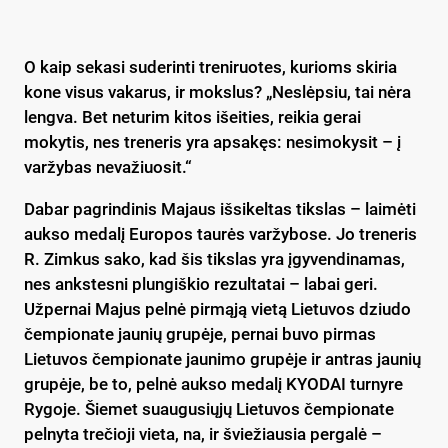
O kaip sekasi suderinti treniruotes, kurioms skiria
kone visus vakarus, ir mokslus? „Neslėpsiu, tai nėra
lengva. Bet neturim kitos išeities, reikia gerai
mokytis, nes treneris yra apsakęs: nesimokysit – į
varžybas nevažiuosit.“
Dabar pagrindinis Majaus išsikeltas tikslas – laimėti
aukso medalį Europos taurės varžybose. Jo treneris
R. Zimkus sako, kad šis tikslas yra įgyvendinamas,
nes ankstesni plungiškio rezultatai – labai geri.
Užpernai Majus pelnė pirmąją vietą Lietuvos dziudo
čempionate jaunių grupėje, pernai buvo pirmas
Lietuvos čempionate jaunimo grupėje ir antras jaunių
grupėje, be to, pelnė aukso medalį KYODAI turnyre
Rygoje. Šiemet suaugusiųjų Lietuvos čempionate
pelnyta trečioji vieta, na, ir šviežiausia pergalė –