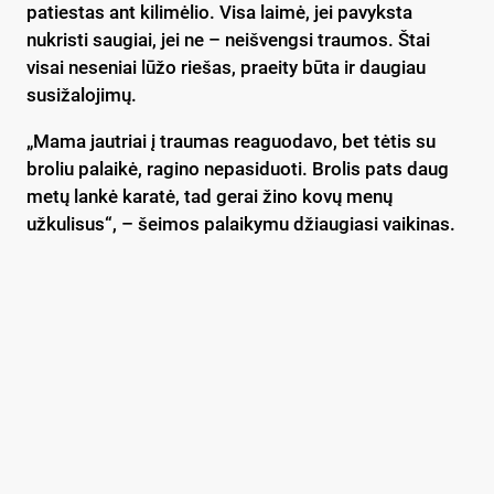
patiestas ant kilimėlio. Visa laimė, jei pavyksta
nukristi saugiai, jei ne – neišvengsi traumos. Štai
visai neseniai lūžo riešas, praeity būta ir daugiau
susižalojimų.
„Mama jautriai į traumas reaguodavo, bet tėtis su
broliu palaikė, ragino nepasiduoti. Brolis pats daug
metų lankė karatė, tad gerai žino kovų menų
užkulisus“, – šeimos palaikymu džiaugiasi vaikinas.