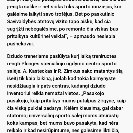
įrengta salikė ir net šioks toks sporto muziejus, kur
galėsime laikyti savo trofėjus. Bet po paskutinio
Savivaldybės atstovų vizito tapo aišku, kad čia
sugrįžti nebegalėsime, po remonto čia viskas bus
pritaikyta kultūrinei veiklai“, – apmaudo neslepia
pašnekovai.
Dziudo treneriams pasiūlyta kurį laiką treniruotes
rengti Plungės specialiojo ugdymo centro sporto
salėje. A. Kasteckas ir R. Zimkus sako matantys šią
išeitį tik kaip laikiną, juolab kad tokia kaimynyste
nesidžiaugia ir pats centras, kadangi dziudo
inventoriui reikia nemažai vietos. „Pasakojo
pasakojo, kaip pritaikys mums patalpas žirgyne, kaip
čia viską puikiai padarys. Kėlėm klausimą, gal dabar
statomoj universalioj sporto salėj mums atsirastų
koks kampas, bet mums buvo pasakyta, kad nėra
reikalo ir kad nesirūpintume, nes galėsime likti čia,