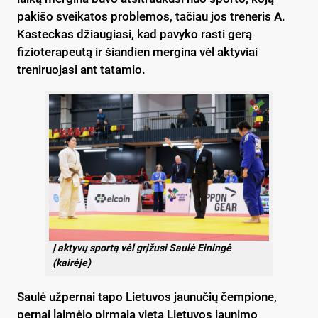
pakišo sveikatos problemos, tačiau jos treneris A.
Kasteckas džiaugiasi, kad pavyko rasti gerą
fizioterapeutą ir šiandien mergina vėl aktyviai
treniruojasi ant tatamio.
Į aktyvų sportą vėl grįžusi Saulė Einingė
(kairėje)
Saulė užpernai tapo Lietuvos jaunučių čempione,
pernai laimėjo pirmąją vietą Lietuvos jaunimo