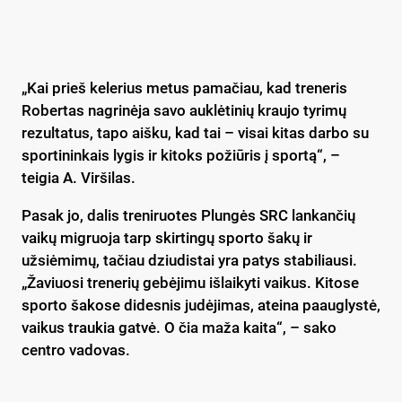
„Kai prieš kelerius metus pamačiau, kad treneris
Robertas nagrinėja savo auklėtinių kraujo tyrimų
rezultatus, tapo aišku, kad tai – visai kitas darbo su
sportininkais lygis ir kitoks požiūris į sportą“, –
teigia A. Viršilas.
Pasak jo, dalis treniruotes Plungės SRC lankančių
vaikų migruoja tarp skirtingų sporto šakų ir
užsiėmimų, tačiau dziudistai yra patys stabiliausi.
„Žaviuosi trenerių gebėjimu išlaikyti vaikus. Kitose
sporto šakose didesnis judėjimas, ateina paauglystė,
vaikus traukia gatvė. O čia maža kaita“, – sako
centro vadovas.