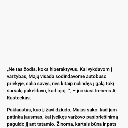
„Ne tas žodis, koks hiperaktyvus. Kai vykdavom į
varžybas, Majų visada sodindavome autobuso
priekyje, šalia savęs, nes kitaip nulindęs į galą tokį
šaršalą pakeldavo, kad ojoj…“, – juokiasi treneris A.
Kasteckas.
Paklaustas, kuo jį žavi dziudo, Majus sako, kad jam
patinka jausmas, kai įveikęs varžovo pasipriešinimą
paguldo jį ant tatamio. Žinoma, kartais būna ir pats