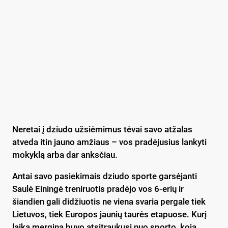
Neretai į dziudo užsiėmimus tėvai savo atžalas
atveda itin jauno amžiaus – vos pradėjusius lankyti
mokyklą arba dar anksčiau.
Antai savo pasiekimais dziudo sporte garsėjanti
Saulė Einingė treniruotis pradėjo vos 6-erių ir
šiandien gali didžiuotis ne viena svaria pergale tiek
Lietuvos, tiek Europos jaunių taurės etapuose. Kurį
laiką mergina buvo atsitraukusi nuo sporto, koją