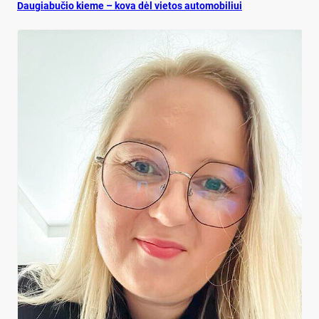
Dau­gia­bu­čio kie­me – ko­va dėl vie­tos au­to­mo­bi­liui