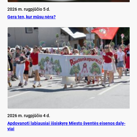
2026 m. rugpjūčio 5 d.
Ge­ra ten, kur mū­sų nė­ra?
2026 m. rugpjūčio 4 d.
Ap­do­va­no­ti la­biau­siai iš­si­sky­rę Mies­to šven­tės ei­se­nos da­ly­
viai