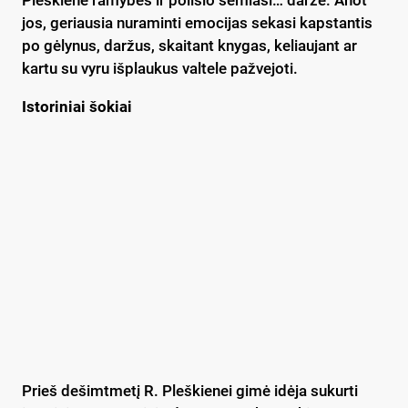
Pleškienė ramybės ir poilsio semiasi… darže. Anot
jos, geriausia nuraminti emocijas sekasi kapstantis
po gėlynus, daržus, skaitant knygas, keliaujant ar
kartu su vyru išplaukus valtele pažvejoti.
Istoriniai šokiai
Prieš dešimtmetį R. Pleškienei gimė idėja sukurti