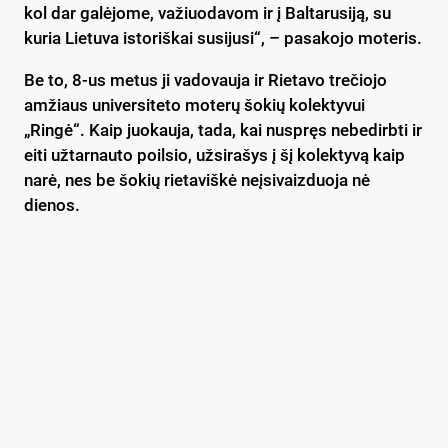
kol dar galėjome, važiuodavom ir į Baltarusiją, su
kuria Lietuva istoriškai susijusi“, – pasakojo moteris.
Be to, 8-us metus ji vadovauja ir Rietavo trečiojo
amžiaus universiteto moterų šokių kolektyvui
„Ringė“. Kaip juokauja, tada, kai nuspręs nebedirbti ir
eiti užtarnauto poilsio, užsirašys į šį kolektyvą kaip
narė, nes be šokių rietaviškė neįsivaizduoja nė
dienos.