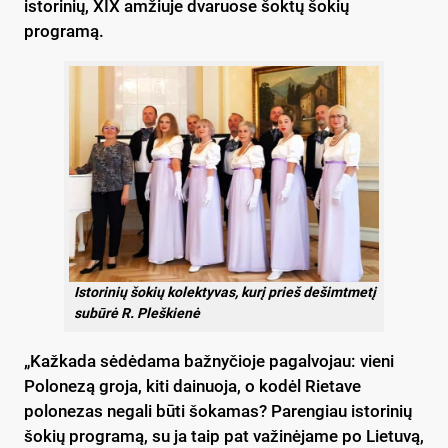
istorinių, XIX amžiuje dvaruose šoktų šokių
programą.
Istorinių šokių kolektyvas, kurį prieš dešimtmetį
subūrė R. Pleškienė
„Kažkada sėdėdama bažnyčioje pagalvojau: vieni
Polonezą groja, kiti dainuoja, o kodėl Rietave
polonezas negali būti šokamas? Parengiau istorinių
šokių programą, su ja taip pat važinėjame po Lietuvą,