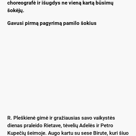
choreografė ir išugdys ne vieną kartą būsimų
šokėjų.
Gavusi pirmą pagyrimą pamilo šokius
R. Pleškienė gimė ir gražiausias savo vaikystės
dienas praleido Rietave, tėvelių Adelės ir Petro
Kupečių šeimoje. Augo kartu su sese Birute, kuri šiuo