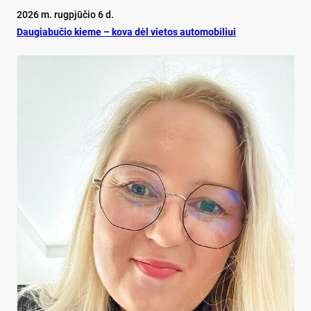
2026 m. rugpjūčio 6 d.
Dau­gia­bu­čio kie­me – ko­va dėl vie­tos au­to­mo­bi­liui