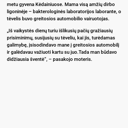
metu gyvena Kėdainiuose. Mama visą amžių dirbo
ligoninėje – bakterologinės laboratorijos laborante, o
tėvelis buvo greitosios automobilio vairuotojas.
„Iš vaikystės dienų turiu išlikusių pačių gražiausių
prisiminimų, susijusių su tėveliu, kai jis, turėdamas
galimybę, įsisodindavo mane į greitosios automobilį
ir galėdavau važiuoti kartu su juo.Tada man būdavo
didžiausia šventė“, – pasakojo moteris.