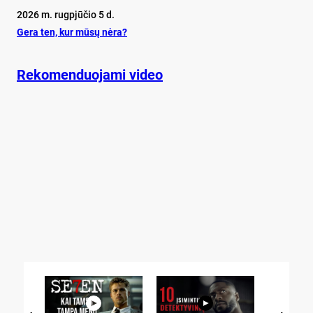
2026 m. rugpjūčio 5 d.
Ge­ra ten, kur mū­sų nė­ra?
Rekomenduojami video