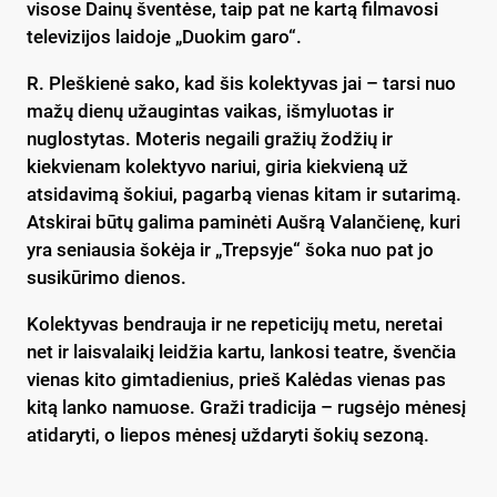
visose Dainų šventėse, taip pat ne kartą filmavosi
televizijos laidoje „Duokim garo“.
R. Pleškienė sako, kad šis kolektyvas jai – tarsi nuo
mažų dienų užaugintas vaikas, išmyluotas ir
nuglostytas. Moteris negaili gražių žodžių ir
kiekvienam kolektyvo nariui, giria kiekvieną už
atsidavimą šokiui, pagarbą vienas kitam ir sutarimą.
Atskirai būtų galima paminėti Aušrą Valančienę, kuri
yra seniausia šokėja ir „Trepsyje“ šoka nuo pat jo
susikūrimo dienos.
Kolektyvas bendrauja ir ne repeticijų metu, neretai
net ir laisvalaikį leidžia kartu, lankosi teatre, švenčia
vienas kito gimtadienius, prieš Kalėdas vienas pas
kitą lanko namuose. Graži tradicija – rugsėjo mėnesį
atidaryti, o liepos mėnesį uždaryti šokių sezoną.