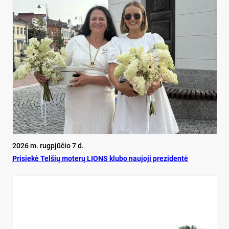
2026 m. rugpjūčio 7 d.
Pri­siekė Tel­šių mo­terų LIONS klu­bo nau­jo­ji pre­zi­dentė