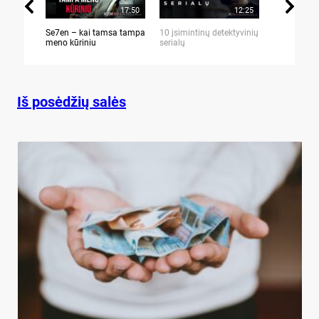
17:50
12:25
Se7en – kai tamsa tampa
10 įsimintinų detektyvinių
10 įtemptų,
meno kūriniu
serialų
stingdančių 
Iš posėdžių salės