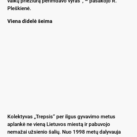
vaikų priežiūrą perimdavo vyras“, – pasakojo R.
Pleškienė.
Viena didelė šeima
Kolektyvas „Trepsis“ per ilgus gyvavimo metus
aplankė ne vieną Lietuvos miestą ir pabuvojo
nemažai užsienio šalių. Nuo 1998 metų dalyvauja