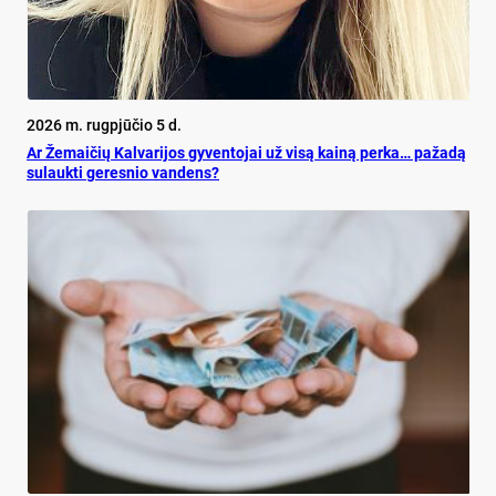
2026 m. rugpjūčio 5 d.
Ar Že­mai­čių Kal­va­ri­jos gy­ven­to­jai už vi­są kai­ną per­ka… pa­ža­dą
su­lauk­ti ge­res­nio van­dens?