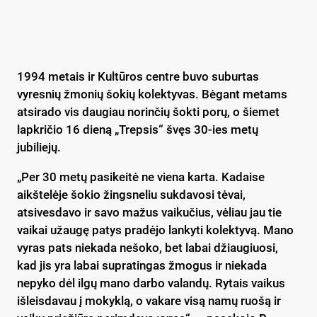
1994 metais ir Kultūros centre buvo suburtas
vyresnių žmonių šokių kolektyvas. Bėgant metams
atsirado vis daugiau norinčių šokti porų, o šiemet
lapkričio 16 dieną „Trepsis“ švęs 30-ies metų
jubiliejų.
„Per 30 metų pasikeitė ne viena karta. Kadaise
aikštelėje šokio žingsneliu sukdavosi tėvai,
atsivesdavo ir savo mažus vaikučius, vėliau jau tie
vaikai užaugę patys pradėjo lankyti kolektyvą. Mano
vyras pats niekada nešoko, bet labai džiaugiuosi,
kad jis yra labai supratingas žmogus ir niekada
nepyko dėl ilgų mano darbo valandų. Rytais vaikus
išleisdavau į mokyklą, o vakare visą namų ruošą ir