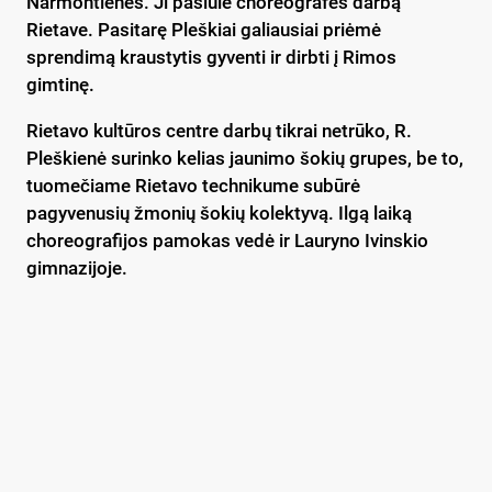
Narmontienės. Ji pasiūlė choreografės darbą
Rietave. Pasitarę Pleškiai galiausiai priėmė
sprendimą kraustytis gyventi ir dirbti į Rimos
gimtinę.
Rietavo kultūros centre darbų tikrai netrūko, R.
Pleškienė surinko kelias jaunimo šokių grupes, be to,
tuomečiame Rietavo technikume subūrė
pagyvenusių žmonių šokių kolektyvą. Ilgą laiką
choreografijos pamokas vedė ir Lauryno Ivinskio
gimnazijoje.