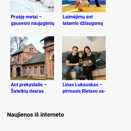
Praėję metai –
Laimėjimų ant
gausesni naujagimių
tatamio džiaugsmą
temdo nežinia dėl
ateities
Ant prekystalio –
Li­nas Lu­kaus­kas –
Šateikių dvaras
pir­ma­sis Rie­ta­vo sa­
vi­val­dy­bės me­tų kū­
di­kis
Naujienos iš interneto