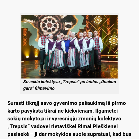
Su šokio kolektyvu „Trepsis“ po laidos „Duokim
garo“ filmavimo
Surasti tikrąjį savo gyvenimo pašaukimą iš pirmo
karto pavyksta tikrai ne kiekvienam. Ilgametei
šokių mokytojai ir vyresniųjų žmonių kolektyvo
„Trepsis“ vadovei rietaviškei Rimai Pleškienei
pasisekė – ji dar mokyklos suole supratusi, kad bus