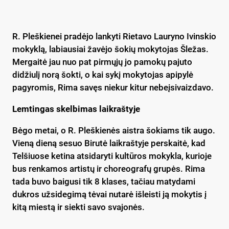
R. Pleškienei pradėjo lankyti Rietavo Lauryno Ivinskio
mokyklą, labiausiai žavėjo šokių mokytojas Šležas.
Mergaitė jau nuo pat pirmųjų jo pamokų pajuto
didžiulį norą šokti, o kai sykį mokytojas apipylė
pagyromis, Rima savęs niekur kitur nebeįsivaizdavo.
Lemtingas skelbimas laikraštyje
Bėgo metai, o R. Pleškienės aistra šokiams tik augo.
Vieną dieną sesuo Birutė laikraštyje perskaitė, kad
Telšiuose ketina atsidaryti kultūros mokykla, kurioje
bus renkamos artistų ir choreografų grupės. Rima
tada buvo baigusi tik 8 klases, tačiau matydami
dukros užsidegimą tėvai nutarė išleisti ją mokytis į
kitą miestą ir siekti savo svajonės.