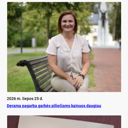
2026 m. liepos 25 d.
De­ra­ma pa­gar­ba gar­bės pi­lie­čiams kai­nuos dau­giau