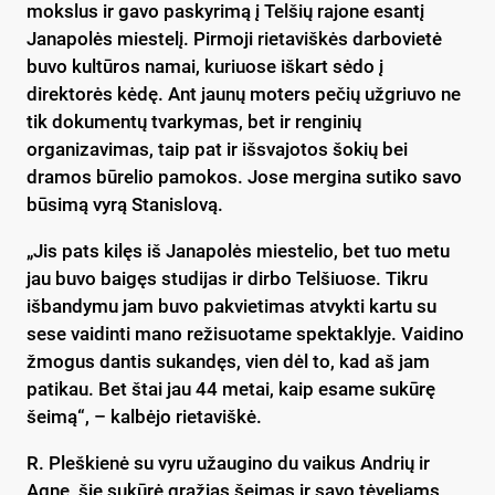
mokslus ir gavo paskyrimą į Telšių rajone esantį
Janapolės miestelį. Pirmoji rietaviškės darbovietė
buvo kultūros namai, kuriuose iškart sėdo į
direktorės kėdę. Ant jaunų moters pečių užgriuvo ne
tik dokumentų tvarkymas, bet ir renginių
organizavimas, taip pat ir išsvajotos šokių bei
dramos būrelio pamokos. Jose mergina sutiko savo
būsimą vyrą Stanislovą.
„Jis pats kilęs iš Janapolės miestelio, bet tuo metu
jau buvo baigęs studijas ir dirbo Telšiuose. Tikru
išbandymu jam buvo pakvietimas atvykti kartu su
sese vaidinti mano režisuotame spektaklyje. Vaidino
žmogus dantis sukandęs, vien dėl to, kad aš jam
patikau. Bet štai jau 44 metai, kaip esame sukūrę
šeimą“, – kalbėjo rietaviškė.
R. Pleškienė su vyru užaugino du vaikus Andrių ir
Agnę, šie sukūrė gražias šeimas ir savo tėveliams