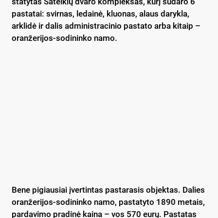
statytas Šateikių dvaro kompleksas, kurį sudaro 6
pastatai: svirnas, ledainė, kluonas, alaus darykla,
arklidė ir dalis administracinio pastato arba kitaip –
oranžerijos-sodininko namo.
Bene pigiausiai įvertintas pastarasis objektas. Dalies
oranžerijos-sodininko namo, pastatyto 1890 metais,
pardavimo pradinė kaina – vos 570 eurų. Pastatas