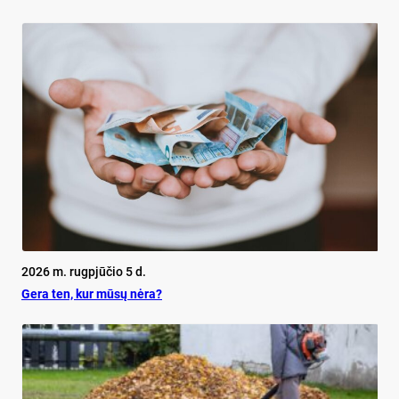
2026 m. rugpjūčio 5 d.
Ge­ra ten, kur mū­sų nė­ra?