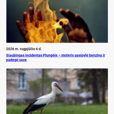
2026 m. rugpjūčio 6 d.
Siau­bin­gas in­ci­den­tas Plun­gė­je – mo­te­ris ap­si­py­lė ben­zi­nu ir
pa­de­gė sa­ve