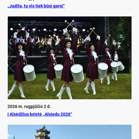
„Judita, tu vis tiek būsi garsi“
2026 m. rugpjūčio 2 d.
Į Alsėdžius kvietė ,,Alsiedu 2026″