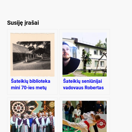
Susiję įrašai
Šateikių biblioteka
Šateikių seniūnijai
mini 70-ies metų
vadovaus Robertas
jubiliejų
Lukauskis