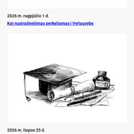
2026 m. rugpjūčio 1 d.
Kai nu­si­ra­ši­nė­ji­mas per­ke­lia­mas į Vy­riau­sy­bę
2026 m. liepos 25 d.