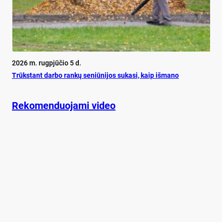
2026 m. rugpjūčio 5 d.
Trūks­tant dar­bo ran­kų se­niū­ni­jos su­ka­si, kaip iš­ma­no
Rekomenduojami video