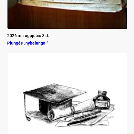
2026 m. rugpjūčio 3 d.
Plun­gės „ny­be­lun­gai“