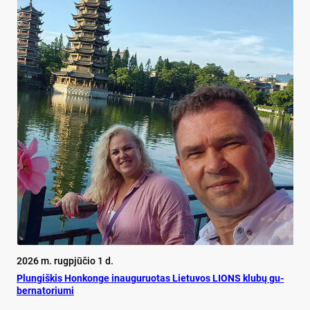
2026 m. rugpjūčio 1 d.
Plun­giš­kis Hon­kon­ge inau­gu­ruo­tas Lie­tu­vos LIONS klu­bų gu­
ber­na­to­riu­mi