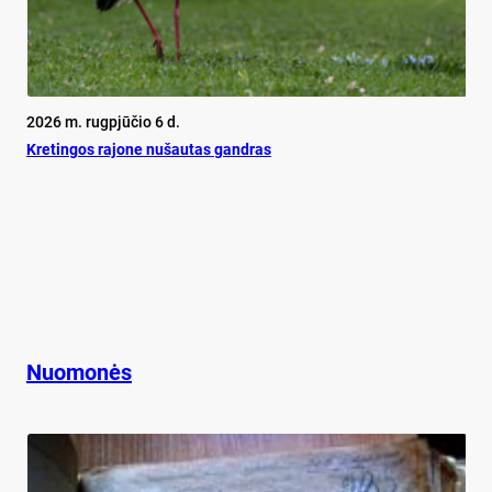
2026 m. rugpjūčio 6 d.
Kretingos rajone nušautas gandras
Nuomonės