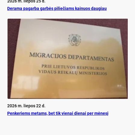
2026 m. liepos 25 d.
De­ra­ma pa­gar­ba gar­bės pi­lie­čiams kai­nuos dau­giau
2026 m. liepos 22 d.
Pen­ke­riems me­tams, bet tik vie­nai die­nai per mė­ne­sį