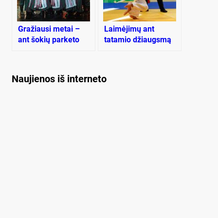
Gražiausi metai –
Laimėjimų ant
ant šokių parketo
tatamio džiaugsmą
temdo nežinia dėl
ateities
Naujienos iš interneto