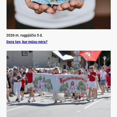
2026 m. rugpjūčio 5 d.
Ge­ra ten, kur mū­sų nė­ra?