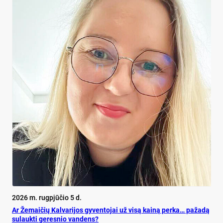
2026 m. rugpjūčio 5 d.
Ar Že­mai­čių Kal­va­ri­jos gy­ven­to­jai už vi­są kai­ną per­ka… pa­ža­dą
su­lauk­ti ge­res­nio van­dens?