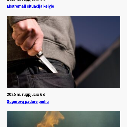
Ekst­re­ma­li si­tua­ci­ja ke­ly­je
2026 m. rugpjūčio 6 d.
Su­gė­ro­vą pa­dū­rė pei­liu