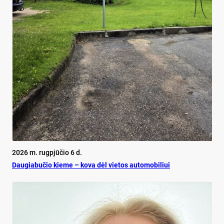
2026 m. rugpjūčio 6 d.
Dau­gia­bu­čio kie­me – ko­va dėl vie­tos au­to­mo­bi­liui