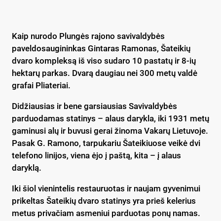
Kaip nurodo Plungės rajono savivaldybės
paveldosaugininkas Gintaras Ramonas, Šateikių
dvaro kompleksą iš viso sudaro 10 pastatų ir 8-ių
hektarų parkas. Dvarą daugiau nei 300 metų valdė
grafai Pliateriai.
Didžiausias ir bene garsiausias Savivaldybės
parduodamas statinys – alaus darykla, iki 1931 metų
gaminusi alų ir buvusi gerai žinoma Vakarų Lietuvoje.
Pasak G. Ramono, tarpukariu Šateikiuose veikė dvi
telefono linijos, viena ėjo į paštą, kita – į alaus
daryklą.
Iki šiol vienintelis restauruotas ir naujam gyvenimui
prikeltas Šateikių dvaro statinys yra prieš kelerius
metus privačiam asmeniui parduotas ponų namas.