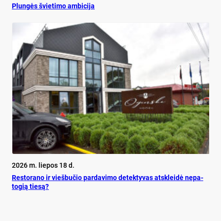
Plun­gės švie­ti­mo am­bi­ci­ja
2026 m. liepos 18 d.
Res­to­ra­no ir vieš­bu­čio par­da­vi­mo de­tek­ty­vas at­sklei­dė ne­pa­
to­gią tie­są?