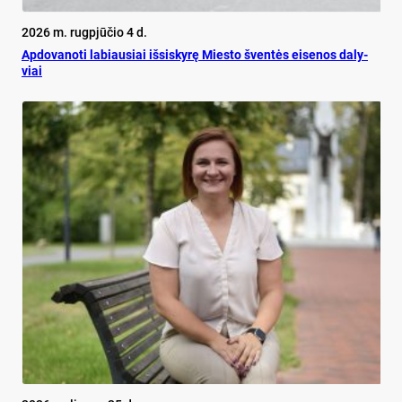
2026 m. rugpjūčio 4 d.
Ap­do­va­no­ti la­biau­siai iš­si­sky­rę Mies­to šven­tės ei­se­nos da­ly­
viai