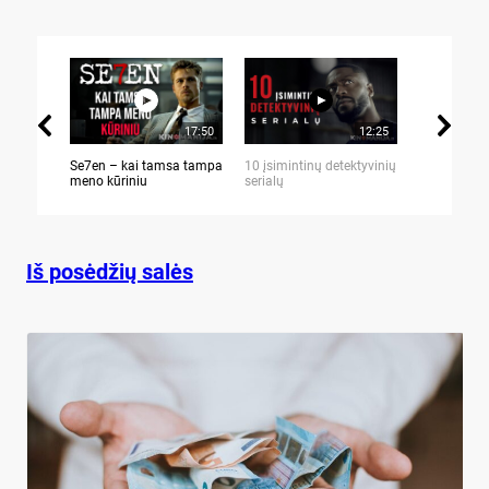
17:50
12:25
Se7en – kai tamsa tampa
10 įsimintinų detektyvinių
10 įtemptų,
meno kūriniu
serialų
stingdančių 
Iš posėdžių salės