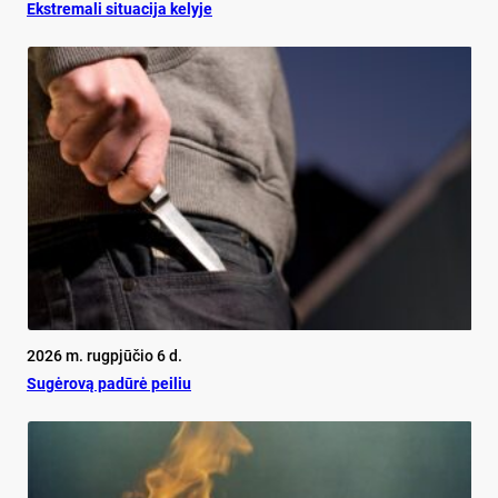
Ekst­re­ma­li si­tua­ci­ja ke­ly­je
2026 m. rugpjūčio 6 d.
Su­gė­ro­vą pa­dū­rė pei­liu