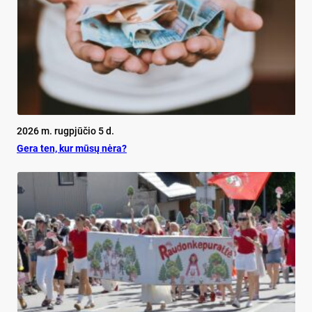
2026 m. rugpjūčio 5 d.
Ge­ra ten, kur mū­sų nė­ra?