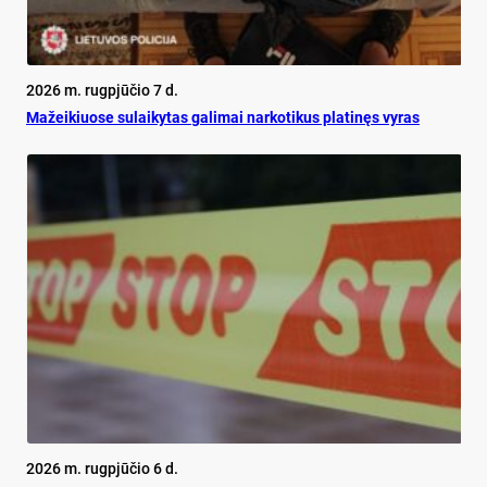
2026 m. rugpjūčio 7 d.
Mažeikiuose sulaikytas galimai narkotikus platinęs vyras
2026 m. rugpjūčio 6 d.