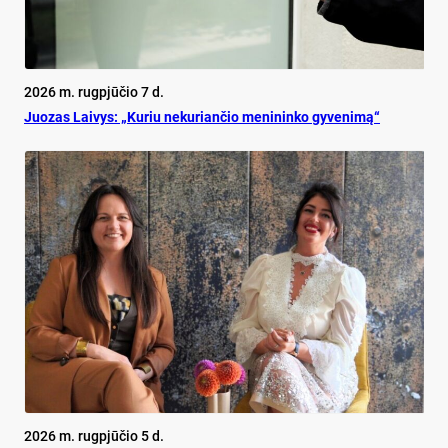
2026 m. rugpjūčio 7 d.
Juo­zas Lai­vys: „Ku­riu ne­ku­rian­čio me­ni­nin­ko gy­ve­ni­mą“
2026 m. rugpjūčio 5 d.