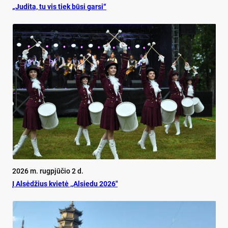
„Judita, tu vis tiek būsi garsi“
2026 m. rugpjūčio 2 d.
Į Alsėdžius kvietė ,,Alsiedu 2026″