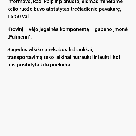
informavo, kad, kaip ir planuota, eismas minėtame
kelio ruože buvo atstatytas trečiadienio pavakarę,
16:50 val.
Krovinį – vėjo jėgainės komponentą – gabeno įmonė
„Fulmenn“.
Sugedus vilkiko priekabos hidraulikai,
transportavimą teko laikinai nutraukti ir laukti, kol
bus pristatyta kita priekaba.