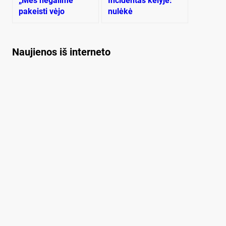
„Mes negalime
Incidentas kelyje:
pakeisti vėjo
nulėkė
krypties, bet galime
stambiagabaritis
pakeisti laivo bures“
krovinys
Naujienos iš interneto