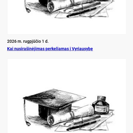
2026 m. rugpjūčio 1 d.
Kai nu­si­ra­ši­nė­ji­mas per­ke­lia­mas į Vy­riau­sy­bę