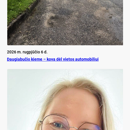
2026 m. rugpjūčio 6 d.
Dau­gia­bu­čio kie­me – ko­va dėl vie­tos au­to­mo­bi­liui