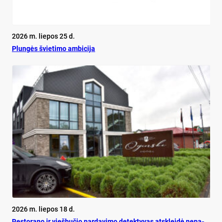
2026 m. liepos 25 d.
Plun­gės švie­ti­mo am­bi­ci­ja
2026 m. liepos 18 d.
Res­to­ra­no ir vieš­bu­čio par­da­vi­mo de­tek­ty­vas at­sklei­dė ne­pa­