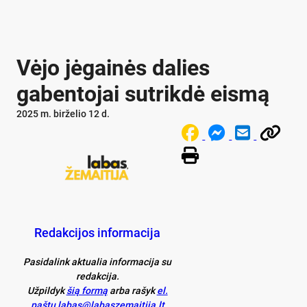
Vėjo jėgainės dalies
gabentojai sutrikdė eismą
2025 m. birželio 12 d.
Redakcijos informacija
Pasidalink aktualia informacija su
redakcija.
Užpildyk
šią formą
arba rašyk
el.
paštu labas@labaszemaitija.lt