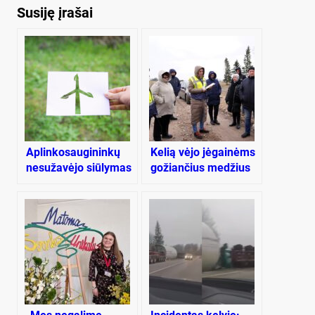
Susiję įrašai
Aplinkosaugininkų
Kelią vėjo jėgainėms
nesužavėjo siūlymas
gožiančius medžius
perdažyti vėjo
leista kirsti
jėgaines žaliai