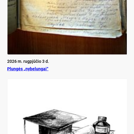
2026 m. rugpjūčio 3 d.
Plun­gės „ny­be­lun­gai“