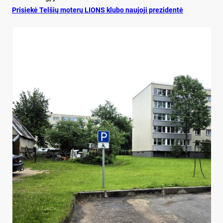
Pri­siekė Tel­šių mo­terų LIONS klu­bo nau­jo­ji pre­zi­dentė