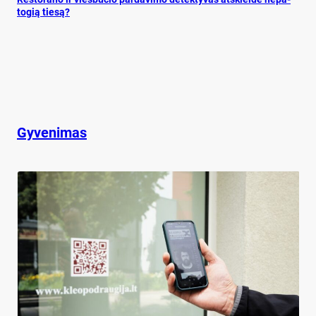
to­gią tie­są?
Gyvenimas