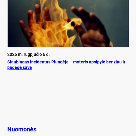
2026 m. rugpjūčio 6 d.
Siau­bin­gas in­ci­den­tas Plun­gė­je – mo­te­ris ap­si­py­lė ben­zi­nu ir
pa­de­gė sa­ve
Nuomonės