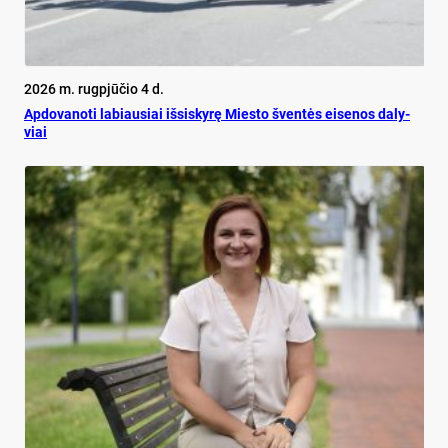
2026 m. rugpjūčio 4 d.
Ap­do­va­no­ti la­biau­siai iš­si­sky­rę Mies­to šven­tės ei­se­nos da­ly­
viai