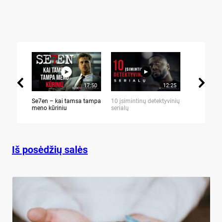
17:50
12:25
Se7en – kai tamsa tampa
10 įsimintinų detektyvinių
10 įtemptų,
meno kūriniu
serialų
stingdančių 
Iš posėdžių salės