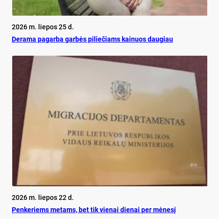
2026 m. liepos 25 d.
De­ra­ma pa­gar­ba gar­bės pi­lie­čiams kai­nuos dau­giau
2026 m. liepos 22 d.
Pen­ke­riems me­tams, bet tik vie­nai die­nai per mė­ne­sį