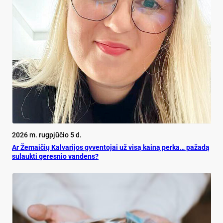
2026 m. rugpjūčio 5 d.
Ar Že­mai­čių Kal­va­ri­jos gy­ven­to­jai už vi­są kai­ną per­ka… pa­ža­dą
su­lauk­ti ge­res­nio van­dens?