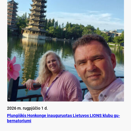
2026 m. rugpjūčio 1 d.
Plun­giš­kis Hon­kon­ge inau­gu­ruo­tas Lie­tu­vos LIONS klu­bų gu­
ber­na­to­riu­mi