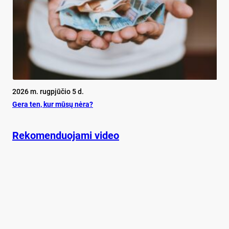
2026 m. rugpjūčio 5 d.
Ge­ra ten, kur mū­sų nė­ra?
Rekomenduojami video