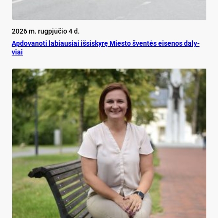
2026 m. rugpjūčio 4 d.
Ap­do­va­no­ti la­biau­siai iš­si­sky­rę Mies­to šven­tės ei­se­nos da­ly­
viai