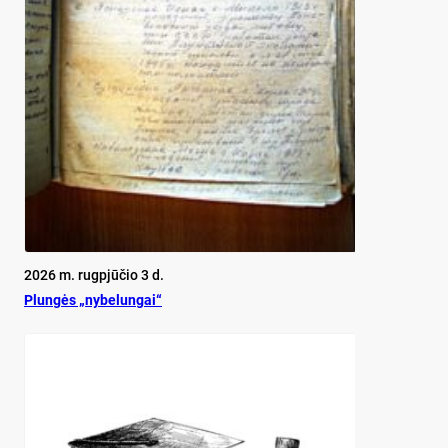
2026 m. rugpjūčio 3 d.
Plun­gės „ny­be­lun­gai“