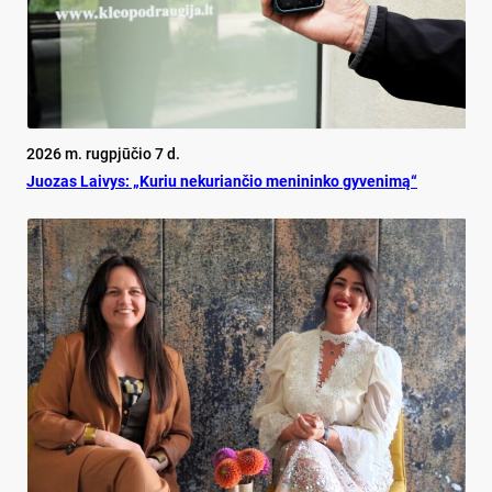
2026 m. rugpjūčio 7 d.
Juo­zas Lai­vys: „Ku­riu ne­ku­rian­čio me­ni­nin­ko gy­ve­ni­mą“