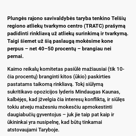
Plungės rajono savivaldybės taryba tenkino Telšių
regiono atliekų tvarkymo centro (TRATC) prašymą
padidinti rinkliavą už atliekų surinkimą ir tvarkymą.
Taigi šiemet už šią paslaugą mokėsime kone
perpus – net 40–50 procentų – brangiau nei
pernai.
Kaimo reikalų komitetas pasiūlė mažiausiai (tik 10-
čia procentų) branginti kitos (ūkio) paskirties
pastatams taikomą rinkliavą. Tokį siūlymą
sukritikavo opozicijos lyderis Mindaugas Kaunas,
kalbėjęs, kad įžvelgia čia interesų konfliktą, ir siūlęs
tokiu atveju mažesniu mokesčiu apmokestinti
daugiabučių gyventojus – juk jie taip pat kaip ir
ūkininkai yra nusipelnę, kad būtų tinkamai
atstovaujami Taryboje.