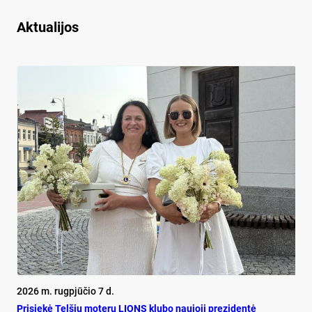
Aktualijos
2026 m. rugpjūčio 7 d.
Pri­siekė Tel­šių mo­terų LIONS klu­bo nau­jo­ji pre­zi­dentė