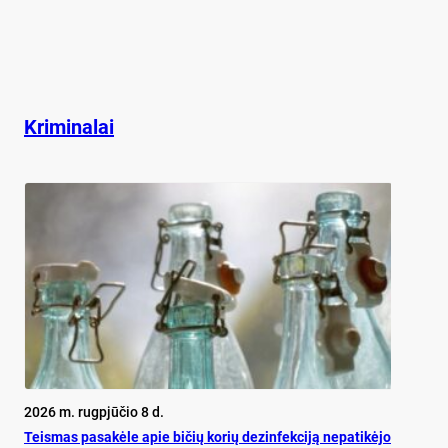
Kriminalai
2026 m. rugpjūčio 8 d.
Teis­mas pa­sa­kė­le apie bi­čių ko­rių de­zin­fek­ci­ją ne­pa­ti­kė­jo