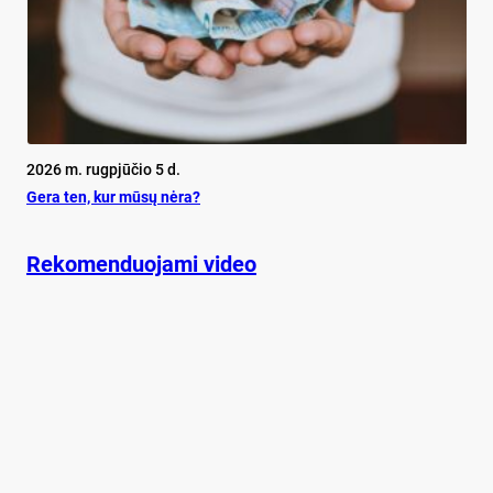
2026 m. rugpjūčio 5 d.
Ge­ra ten, kur mū­sų nė­ra?
Rekomenduojami video