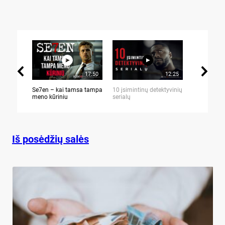
17:50
12:25
Se7en – kai tamsa tampa
10 įsimintinų detektyvinių
10 įtemptų,
meno kūriniu
serialų
stingdančių 
Iš posėdžių salės