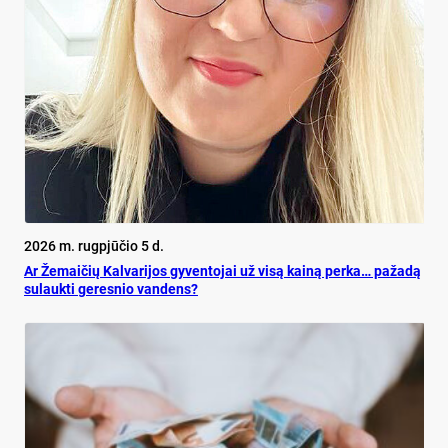
2026 m. rugpjūčio 5 d.
Ar Že­mai­čių Kal­va­ri­jos gy­ven­to­jai už vi­są kai­ną per­ka… pa­ža­dą
su­lauk­ti ge­res­nio van­dens?