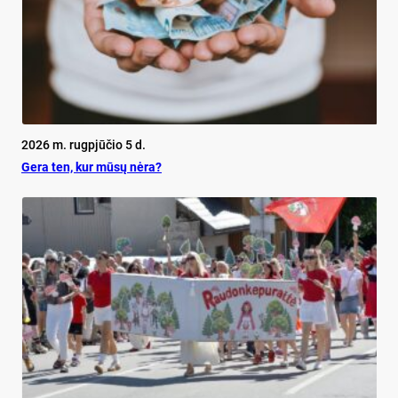
2026 m. rugpjūčio 5 d.
Ge­ra ten, kur mū­sų nė­ra?