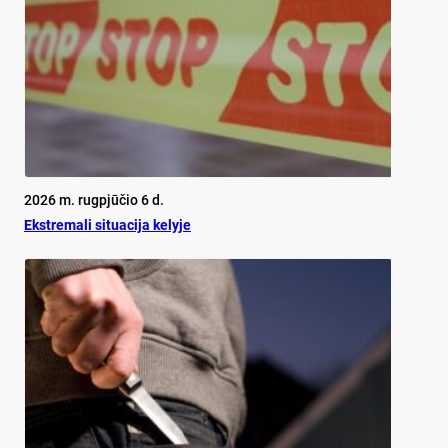
2026 m. rugpjūčio 6 d.
Ekst­re­ma­li si­tua­ci­ja ke­ly­je