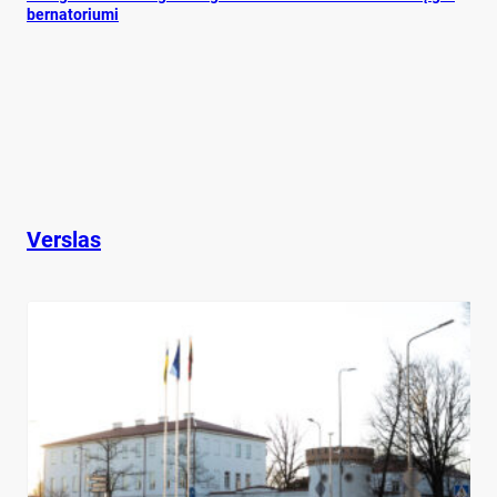
ber­na­to­riu­mi
Verslas