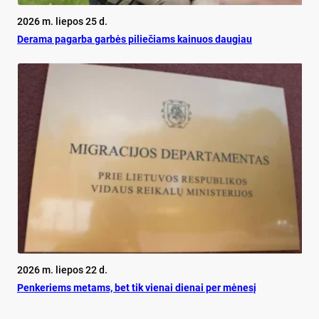
2026 m. liepos 25 d.
De­ra­ma pa­gar­ba gar­bės pi­lie­čiams kai­nuos dau­giau
2026 m. liepos 22 d.
Pen­ke­riems me­tams, bet tik vie­nai die­nai per mė­ne­sį