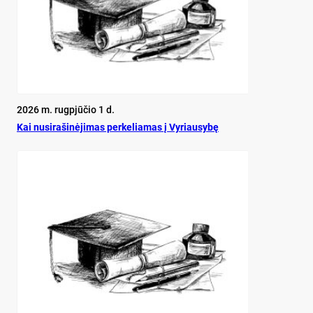
2026 m. rugpjūčio 1 d.
Kai nu­si­ra­ši­nė­ji­mas per­ke­lia­mas į Vy­riau­sy­bę