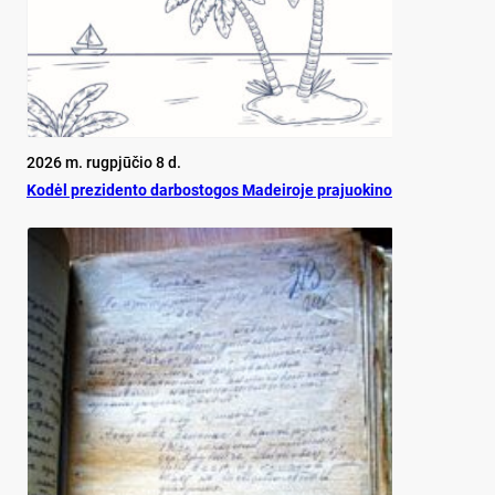
2026 m. rugpjūčio 8 d.
Ko­dėl pre­zi­den­to dar­bos­to­gos Ma­dei­ro­je pra­juo­ki­no