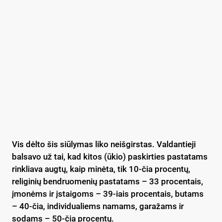
Vis dėlto šis siūlymas liko neišgirstas. Valdantieji
balsavo už tai, kad kitos (ūkio) paskirties pastatams
rinkliava augtų, kaip minėta, tik 10-čia procentų,
religinių bendruomenių pastatams – 33 procentais,
įmonėms ir įstaigoms – 39-iais procentais, butams
– 40-čia, individualiems namams, garažams ir
sodams – 50-čia procentų.