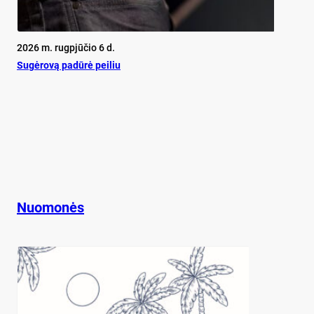
2026 m. rugpjūčio 6 d.
Su­gė­ro­vą pa­dū­rė pei­liu
Nuomonės