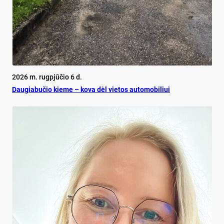
2026 m. rugpjūčio 6 d.
Dau­gia­bu­čio kie­me – ko­va dėl vie­tos au­to­mo­bi­liui