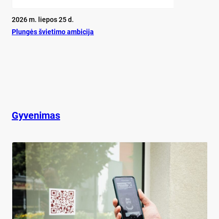
2026 m. liepos 25 d.
Plun­gės švie­ti­mo am­bi­ci­ja
Gyvenimas