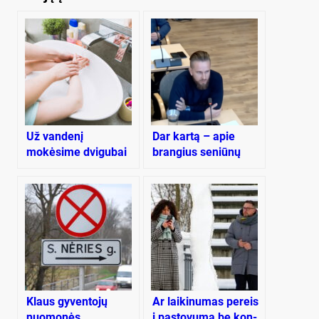
Už vandenį
Dar kartą – apie
mokėsime dvigubai
brangius seniūnų
brangiau
visureigius
Klaus gyventojų
Ar lai­ki­nu­mas pe­reis
nuomonės
į pa­sto­vu­mą be kon­