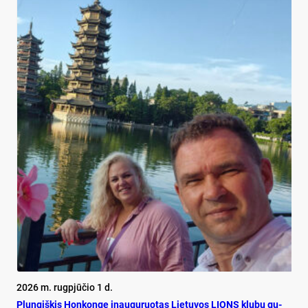
2026 m. rugpjūčio 1 d.
Plun­giš­kis Hon­kon­ge inau­gu­ruo­tas Lie­tu­vos LIONS klu­bų gu­