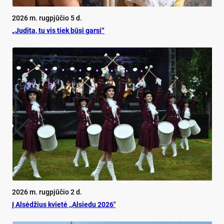
2026 m. rugpjūčio 5 d.
„Judita, tu vis tiek būsi garsi“
2026 m. rugpjūčio 2 d.
Į Alsėdžius kvietė ,,Alsiedu 2026″