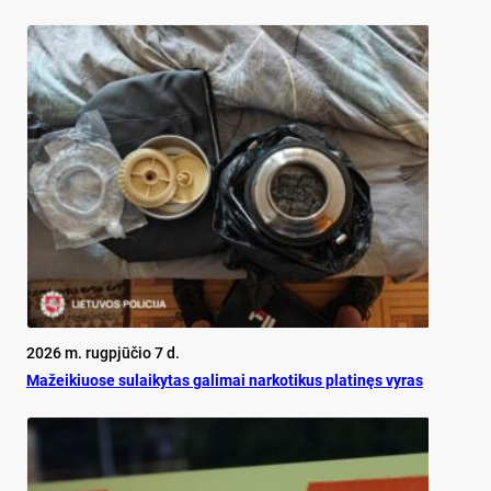
2026 m. rugpjūčio 7 d.
Mažeikiuose sulaikytas galimai narkotikus platinęs vyras