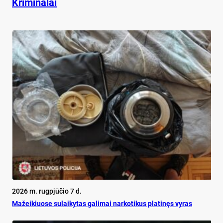
Kriminalai
2026 m. rugpjūčio 7 d.
Mažeikiuose sulaikytas galimai narkotikus platinęs vyras