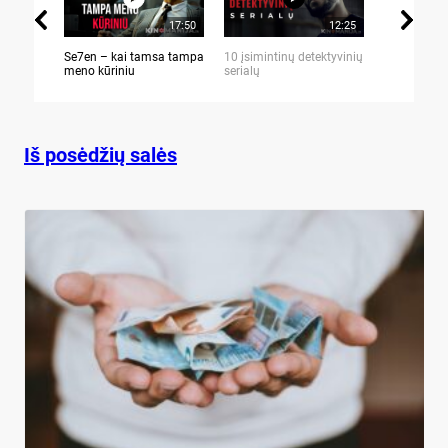
17:50
12:25
Se7en – kai tamsa tampa
10 įsimintinų detektyvinių
10 įtemptų,
meno kūriniu
serialų
stingdančių 
Iš posėdžių salės