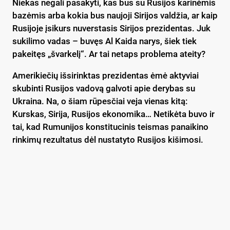
Niekas negali pasakyti, kas bus su Rusijos karinėmis
bazėmis arba kokia bus naujoji Sirijos valdžia, ar kaip
Rusijoje įsikurs nuverstasis Sirijos prezidentas. Juk
sukilimo vadas – buvęs Al Kaida narys, šiek tiek
pakeitęs „švarkelį“. Ar tai netaps problema ateity?
Amerikiečių išsirinktas prezidentas ėmė aktyviai
skubinti Rusijos vadovą galvoti apie derybas su
Ukraina. Na, o šiam rūpesčiai veja vienas kitą:
Kurskas, Sirija, Rusijos ekonomika… Netikėta buvo ir
tai, kad Rumunijos konstitucinis teismas panaikino
rinkimų rezultatus dėl nustatyto Rusijos kišimosi.