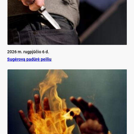
2026 m. rugpjūčio 6 d.
Su­gė­ro­vą pa­dū­rė pei­liu