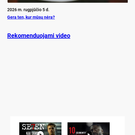
2026 m. rugpjūčio 5 d.
Ge­ra ten, kur mū­sų nė­ra?
Rekomenduojami video