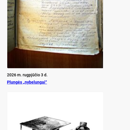
2026 m. rugpjūčio 3 d.
Plun­gės „ny­be­lun­gai“