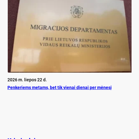
2026 m. liepos 22 d.
Pen­ke­riems me­tams, bet tik vie­nai die­nai per mė­ne­sį