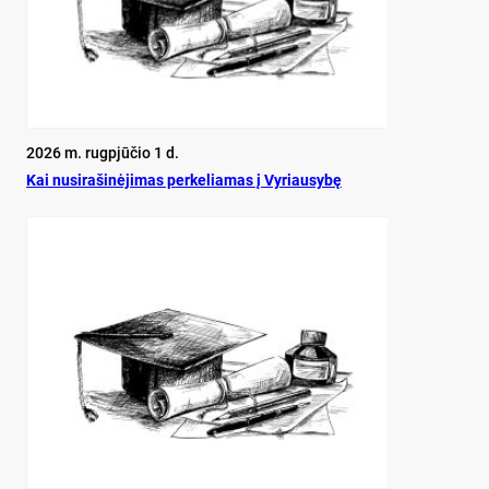
2026 m. rugpjūčio 1 d.
Kai nu­si­ra­ši­nė­ji­mas per­ke­lia­mas į Vy­riau­sy­bę