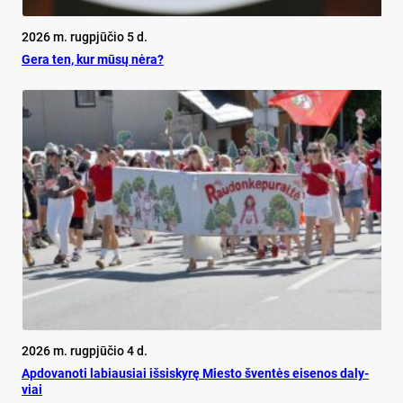
2026 m. rugpjūčio 5 d.
Ge­ra ten, kur mū­sų nė­ra?
2026 m. rugpjūčio 4 d.
Ap­do­va­no­ti la­biau­siai iš­si­sky­rę Mies­to šven­tės ei­se­nos da­ly­
viai