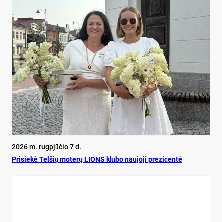
2026 m. rugpjūčio 7 d.
Pri­siekė Tel­šių mo­terų LIONS klu­bo nau­jo­ji pre­zi­dentė