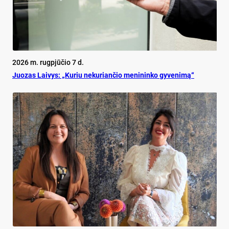
2026 m. rugpjūčio 7 d.
Juo­zas Lai­vys: „Ku­riu ne­ku­rian­čio me­ni­nin­ko gy­ve­ni­mą“