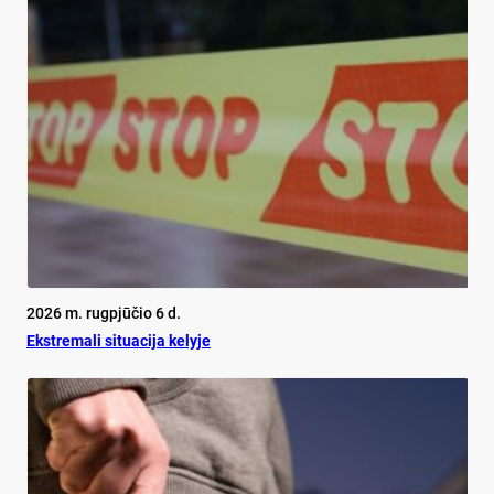
2026 m. rugpjūčio 6 d.
Ekst­re­ma­li si­tua­ci­ja ke­ly­je