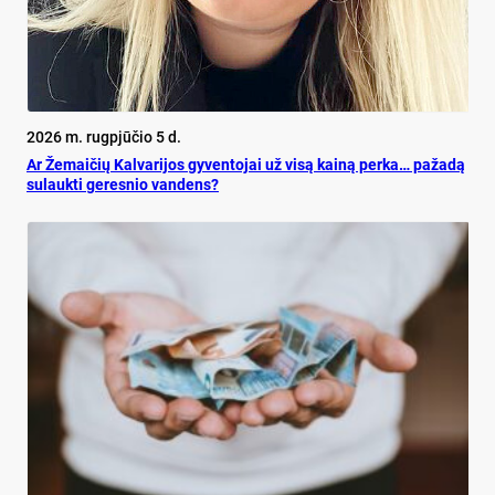
2026 m. rugpjūčio 5 d.
Ar Že­mai­čių Kal­va­ri­jos gy­ven­to­jai už vi­są kai­ną per­ka… pa­ža­dą
su­lauk­ti ge­res­nio van­dens?