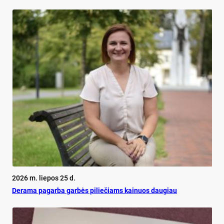
2026 m. liepos 25 d.
De­ra­ma pa­gar­ba gar­bės pi­lie­čiams kai­nuos dau­giau