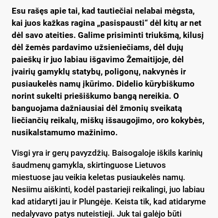
Esu rašęs apie tai, kad tautiečiai nelabai mėgsta,
kai juos kažkas ragina „pasispausti“ dėl kitų ar net
dėl savo ateities. Galime prisiminti triukšmą, kilusį
dėl žemės pardavimo užsieniečiams, dėl dujų
paieškų ir juo labiau išgavimo Žemaitijoje, dėl
įvairių gamyklų statybų, poligonų, nakvynės ir
pusiaukelės namų įkūrimo. Didelio kūrybiškumo
norint sukelti priešiškumo bangą nereikia. O
banguojama dažniausiai dėl žmonių sveikatą
liečiančių reikalų, miškų išsaugojimo, oro kokybės,
nusikalstamumo mažinimo.
Visgi yra ir gerų pavyzdžių. Baisogaloje iškils karinių
šaudmenų gamykla, skirtinguose Lietuvos
miestuose jau veikia keletas pusiaukelės namų.
Nesiimu aiškinti, kodėl pastarieji reikalingi, juo labiau
kad atidaryti jau ir Plungėje. Keista tik, kad atidaryme
nedalyvavo patys nuteistieji. Juk tai galėjo būti