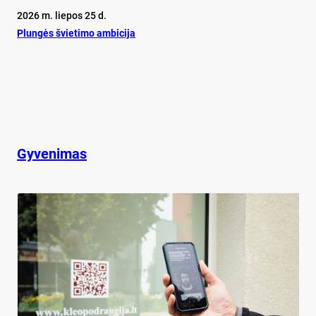
2026 m. liepos 25 d.
Plun­gės švie­ti­mo am­bi­ci­ja
Gyvenimas