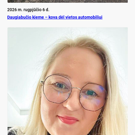
2026 m. rugpjūčio 6 d.
Dau­gia­bu­čio kie­me – ko­va dėl vie­tos au­to­mo­bi­liui