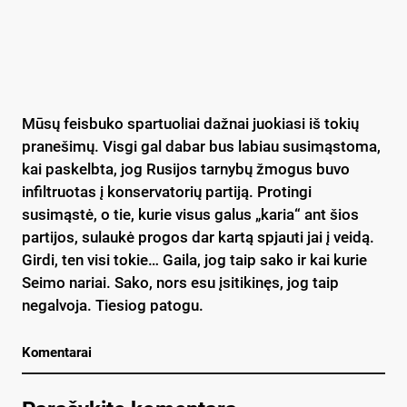
Mūsų feisbuko spartuoliai dažnai juokiasi iš tokių
pranešimų. Visgi gal dabar bus labiau susimąstoma,
kai paskelbta, jog Rusijos tarnybų žmogus buvo
infiltruotas į konservatorių partiją. Protingi
susimąstė, o tie, kurie visus galus „karia“ ant šios
partijos, sulaukė progos dar kartą spjauti jai į veidą.
Girdi, ten visi tokie… Gaila, jog taip sako ir kai kurie
Seimo nariai. Sako, nors esu įsitikinęs, jog taip
negalvoja. Tiesiog patogu.
Komentarai