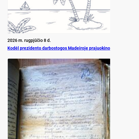
2026 m. rugpjūčio 8 d.
Ko­dėl pre­zi­den­to dar­bos­to­gos Ma­dei­ro­je pra­juo­ki­no