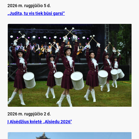
2026 m. rugpjūčio 5 d.
„Judita, tu vis tiek būsi garsi“
2026 m. rugpjūčio 2 d.
Į Alsėdžius kvietė ,,Alsiedu 2026″