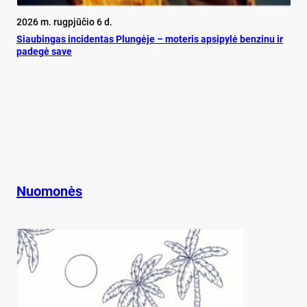
2026 m. rugpjūčio 6 d.
Siau­bin­gas in­ci­den­tas Plun­gė­je – mo­te­ris ap­si­py­lė ben­zi­nu ir
pa­de­gė sa­ve
Nuomonės