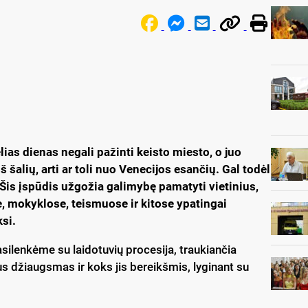
as dienas negali pažinti keisto miesto, o juo
 šalių, arti ar toli nuo Venecijos esančių. Gal todėl
Šis įspūdis užgožia galimybę pamatyti vietinius,
, mokyklose, teismuose ir kitose ypatingai
si.
asilenkėme su laidotuvių procesija, traukiančia
s džiaugsmas ir koks jis bereikšmis, lyginant su