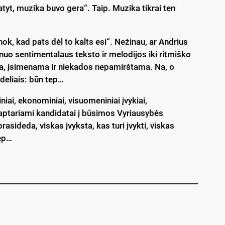
yt, muzika buvo gera“. Taip. Muzika tikrai ten
inok, kad pats dėl to kalts esi“. Nežinau, ar Andrius
 nuo sentimentalaus teksto ir melodijos iki ritmiško
iška, įsimenama ir niekados nepamirštama. Na, o
odeliais: būn tep…
niai, ekonominiai, visuomeniniai įvykiai,
aptariami kandidatai į būsimos Vyriausybės
asideda, viskas įvyksta, kas turi įvykti, viskas
tep…