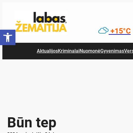
Eiti
prie
turinio
Open toolbar
+15°C
Aktualijos
Kriminalai
Nuomonė
Gyvenimas
Ver
Būn tep