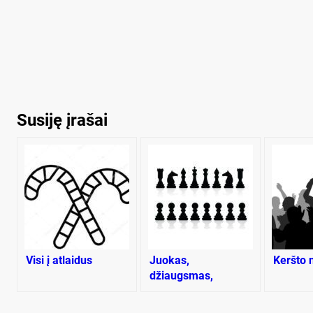
Susiję įrašai
Visi į atlaidus
Juokas,
Keršto 
džiaugsmas,
susimąstymas