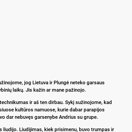
sužinojome, jog Lietuva ir Plungė neteko garsaus
inių laikų. Jis kažin ar mane pažinojo.
echnikumas ir aš ten dirbau. Sykį sužinojome, kad
siuose kultūros namuose, kurie dabar parapijos
vo dar nebuvęs garsenybe Andrius su grupe.
liudijo. Liudijimas, kiek prisimenu, buvo trumpas ir