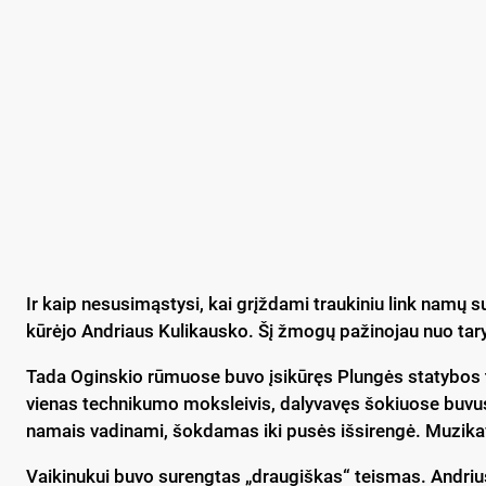
Ir kaip nesusimąstysi, kai grįždami traukiniu link namų 
kūrėjo Andriaus Kulikausko. Šį žmogų pažinojau nuo taryb
Tada Oginskio rūmuose buvo įsikūręs Plungės statybos t
vienas technikumo moksleivis, dalyvavęs šokiuose buvu
namais vadinami, šokdamas iki pusės išsirengė. Muzika
Vaikinukui buvo surengtas „draugiškas“ teismas. Andrius 