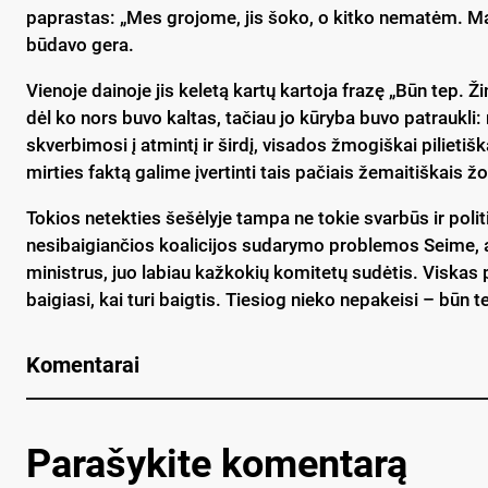
paprastas: „Mes grojome, jis šoko, o kitko nematėm. Mat
būdavo gera.
Vienoje dainoje jis keletą kartų kartoja frazę „Būn tep. Ž
dėl ko nors buvo kaltas, tačiau jo kūryba buvo patraukli:
skverbimosi į atmintį ir širdį, visados žmogiškai piliet
mirties faktą galime įvertinti tais pačiais žemaitiškais ž
Tokios netekties šešėlyje tampa ne tokie svarbūs ir politi
nesibaigiančios koalicijos sudarymo problemos Seime, 
ministrus, juo labiau kažkokių komitetų sudėtis. Viskas pr
baigiasi, kai turi baigtis. Tiesiog nieko nepakeisi – būn 
Komentarai
Parašykite komentarą