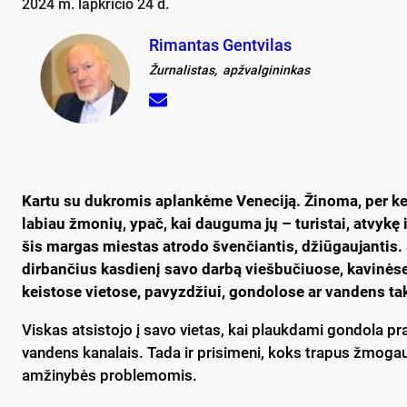
2024 m. lapkričio 24 d.
Rimantas Gentvilas
Žurnalistas, apžvalgininkas
Kartu su dukromis aplankėme Veneciją. Žinoma, per keli
labiau žmonių, ypač, kai dauguma jų – turistai, atvykę iš
šis margas miestas atrodo švenčiantis, džiūgaujantis. 
dirbančius kasdienį savo darbą viešbučiuose, kavinėse
keistose vietose, pavyzdžiui, gondolose ar vandens tak
Viskas atsistojo į savo vietas, kai plaukdami gondola pr
vandens kanalais. Tada ir prisimeni, koks trapus žmogau
amžinybės problemomis.