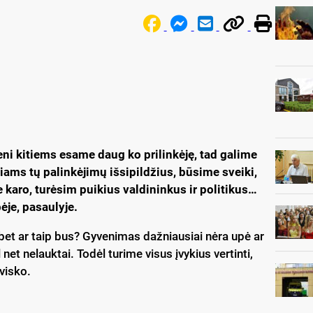
ni kitiems esame daug ko prilinkėję, tad galime
ams tų palinkėjimų išsipildžius, būsime sveiki,
karo, turėsim puikius valdininkus ir politikus…
je, pasaulyje.
a, bet ar taip bus? Gyvenimas dažniausiai nėra upė ar
net nelauktai. Todėl turime visus įvykius vertinti,
 visko.