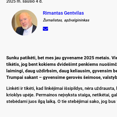
2025 m. sausio 4 d.
Rimantas Gentvilas
Žurnalistas, apžvalgininkas
Sunku patikėti, bet mes jau gyvename 2025 metais. Vie
tikėtis, jog bent kokiems dvidešimt penkiems nuošimči
laimingi, daug uždirbsim, daug keliausim, gyvensim be 
Trumpai sakant – gyvensime gerovės šeimose, valstybė
Linkėti ir tikėti, kad linkėjimai išsipildys, nėra uždraust
krioklys upėje. Permainos neįvyksta staiga, netikėtai, gal 
stebėdami juos ilgą laiką. O tie stebėjimai sako, jog bus