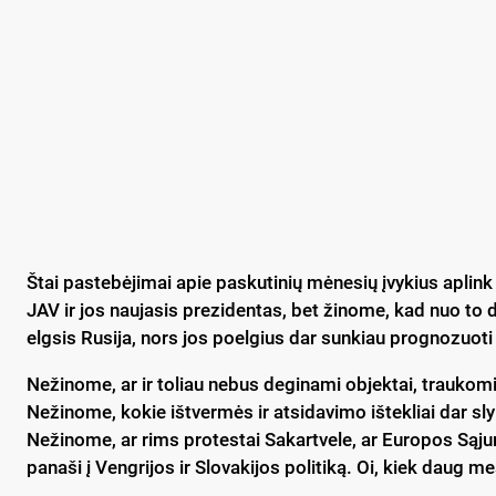
Štai pastebėjimai apie paskutinių mėnesių įvykius aplink
JAV ir jos naujasis prezidentas, bet žinome, kad nuo to 
elgsis Rusija, nors jos poelgius dar sunkiau prognozuoti
Nežinome, ar ir toliau nebus deginami objektai, traukomi 
Nežinome, kokie ištvermės ir atsidavimo ištekliai dar s
Nežinome, ar rims protestai Sakartvele, ar Europos Sąjun
panaši į Vengrijos ir Slovakijos politiką. Oi, kiek daug 