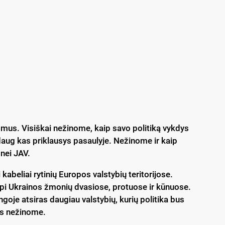
 mus. Visiškai nežinome, kaip savo politiką vykdys
daug kas priklausys pasaulyje. Nežinome ir kaip
 nei JAV.
kabeliai rytinių Europos valstybių teritorijose.
lypi Ukrainos žmonių dvasiose, protuose ir kūnuose.
goje atsiras daugiau valstybių, kurių politika bus
mes nežinome.