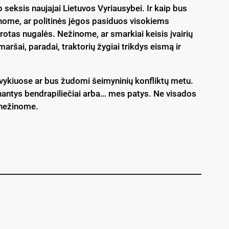
 seksis naujajai Lietuvos Vyriausybei. Ir kaip bus
žinome, ar politinės jėgos pasiduos visokiems
otas nugalės. Nežinome, ar smarkiai keisis įvairių
maršai, paradai, traktorių žygiai trikdys eismą ir
įvykiuose ar bus žudomi šeimyninių konfliktų metu.
sinantys bendrapiliečiai arba… mes patys. Ne visados
 nežinome.