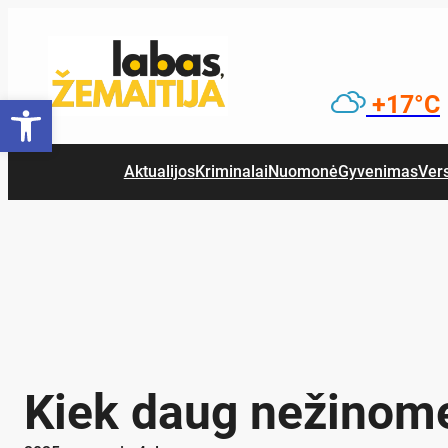
Eiti
prie
turinio
Open toolbar
+17°C
Aktualijos
Kriminalai
Nuomonė
Gyvenimas
Ver
Kiek daug nežinom