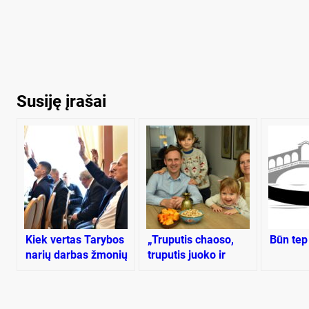
Susiję įrašai
Kiek vertas Tarybos
„Tru­pu­tis chao­so,
Būn tep
narių darbas žmonių
tru­pu­tis juo­ko ir
labui?
daug mei­lės“