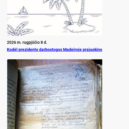
2026 m. rugpjūčio 8 d.
Ko­dėl pre­zi­den­to dar­bos­to­gos Ma­dei­ro­je pra­juo­ki­no