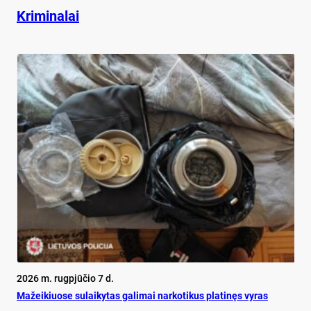
Kriminalai
2026 m. rugpjūčio 7 d.
Mažeikiuose sulaikytas galimai narkotikus platinęs vyras