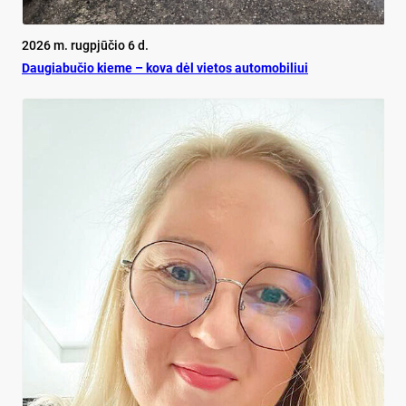
2026 m. rugpjūčio 6 d.
Dau­gia­bu­čio kie­me – ko­va dėl vie­tos au­to­mo­bi­liui