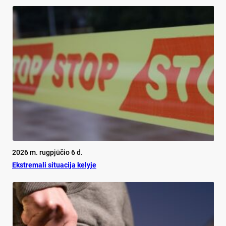
2026 m. rugpjūčio 6 d.
Ekst­re­ma­li si­tua­ci­ja ke­ly­je