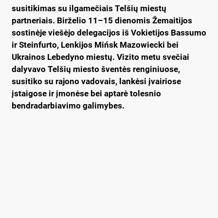
susitikimas su ilgamečiais Telšių miestų
partneriais. Birželio 11–15 dienomis Žemaitijos
sostinėje viešėjo delegacijos iš Vokietijos Bassumo
ir Steinfurto, Lenkijos Mińsk Mazowiecki bei
Ukrainos Lebedyno miestų. Vizito metu svečiai
dalyvavo Telšių miesto šventės renginiuose,
susitiko su rajono vadovais, lankėsi įvairiose
įstaigose ir įmonėse bei aptarė tolesnio
bendradarbiavimo galimybes.