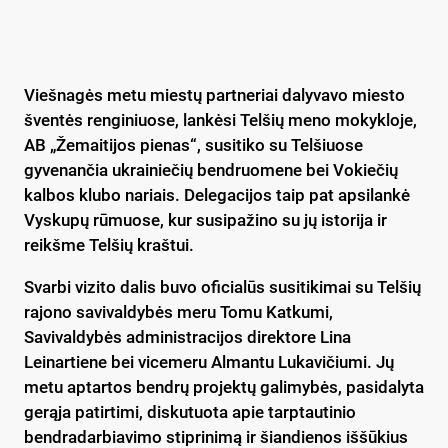
Viešnagės metu miestų partneriai dalyvavo miesto
šventės renginiuose, lankėsi Telšių meno mokykloje,
AB „Žemaitijos pienas“, susitiko su Telšiuose
gyvenančia ukrainiečių bendruomene bei Vokiečių
kalbos klubo nariais. Delegacijos taip pat apsilankė
Vyskupų rūmuose, kur susipažino su jų istorija ir
reikšme Telšių kraštui.
Svarbi vizito dalis buvo oficialūs susitikimai su Telšių
rajono savivaldybės meru Tomu Katkumi,
Savivaldybės administracijos direktore Lina
Leinartiene bei vicemeru Almantu Lukavičiumi. Jų
metu aptartos bendrų projektų galimybės, pasidalyta
gerąja patirtimi, diskutuota apie tarptautinio
bendradarbiavimo stiprinimą ir šiandienos iššūkius