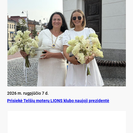
2026 m. rugpjūčio 7 d.
Pri­siekė Tel­šių mo­terų LIONS klu­bo nau­jo­ji pre­zi­dentė