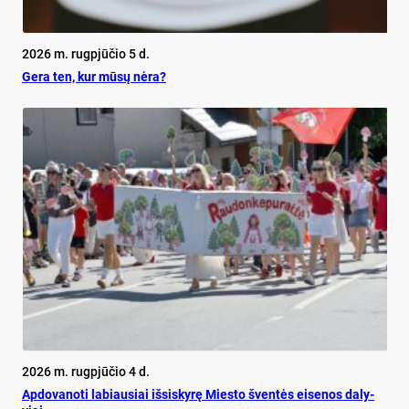
2026 m. rugpjūčio 5 d.
Ge­ra ten, kur mū­sų nė­ra?
2026 m. rugpjūčio 4 d.
Ap­do­va­no­ti la­biau­siai iš­si­sky­rę Mies­to šven­tės ei­se­nos da­ly­