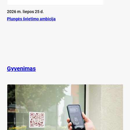
2026 m. liepos 25 d.
Plun­gės švie­ti­mo am­bi­ci­ja
Gyvenimas