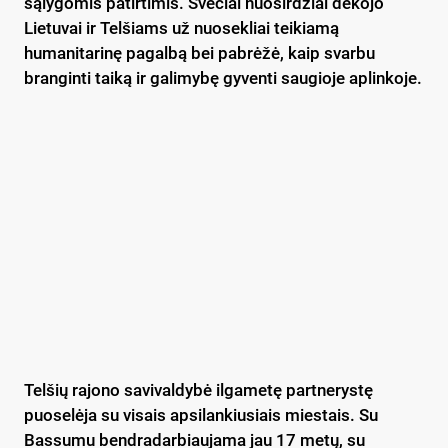
sąlygomis patirtimis. Svečiai nuoširdžiai dėkojo
Lietuvai ir Telšiams už nuosekliai teikiamą
humanitarinę pagalbą bei pabrėžė, kaip svarbu
branginti taiką ir galimybę gyventi saugioje aplinkoje.
Telšių rajono savivaldybė ilgametę partnerystę
puoselėja su visais apsilankiusiais miestais. Su
Bassumu bendradarbiaujama jau 17 metų, su