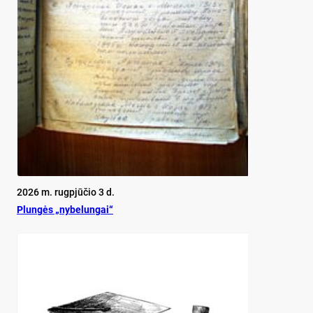
2026 m. rugpjūčio 3 d.
Plun­gės „ny­be­lun­gai“