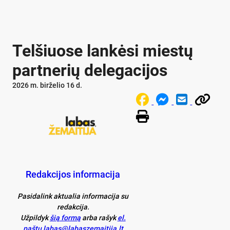
Telšiuose lankėsi miestų
partnerių delegacijos
2026 m. birželio 16 d.
Redakcijos informacija
Pasidalink aktualia informacija su
redakcija.
Užpildyk
šią formą
arba rašyk
el.
paštu labas@labaszemaitija.lt