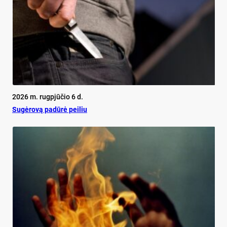
2026 m. rugpjūčio 6 d.
Su­gė­ro­vą pa­dū­rė pei­liu