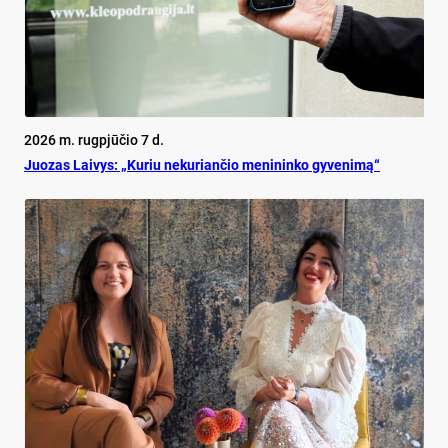
2026 m. rugpjūčio 7 d.
Juo­zas Lai­vys: „Ku­riu ne­ku­rian­čio me­ni­nin­ko gy­ve­ni­mą“