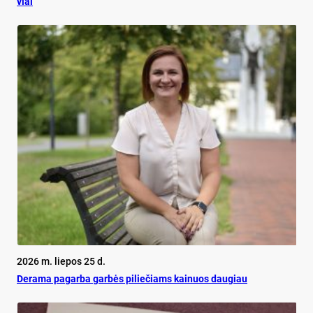
viai
2026 m. liepos 25 d.
De­ra­ma pa­gar­ba gar­bės pi­lie­čiams kai­nuos dau­giau