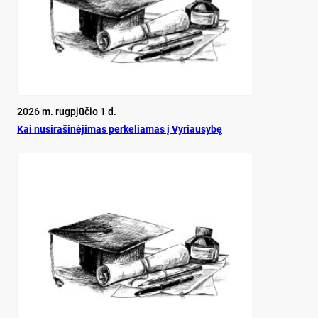
2026 m. rugpjūčio 1 d.
Kai nu­si­ra­ši­nė­ji­mas per­ke­lia­mas į Vy­riau­sy­bę