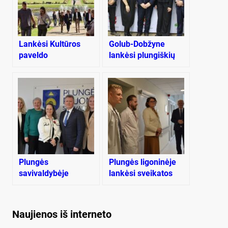
Lankėsi Kultūros
Golub-Dobžyne
paveldo
lankėsi plungiškių
departamento
delegacija
atstovai
Plungės
Plungės ligoninėje
savivaldybėje
lankėsi sveikatos
lankėsi Kanados
apsaugos ministrė
ambasadorė
Naujienos iš interneto