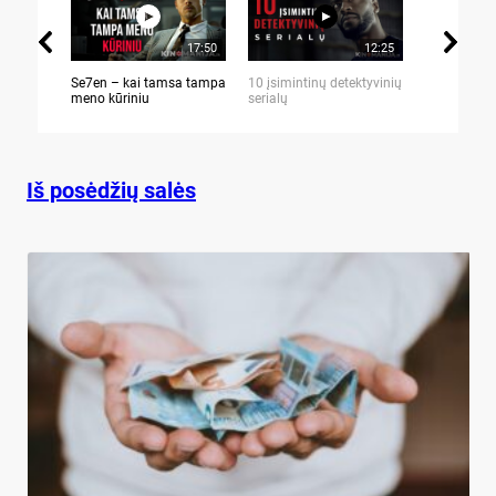
17:50
12:25
Se7en – kai tamsa tampa
10 įsimintinų detektyvinių
10 įtemptų,
meno kūriniu
serialų
stingdančių 
Iš posėdžių salės