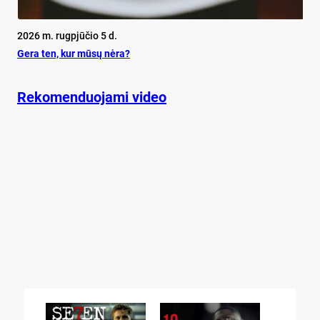
2026 m. rugpjūčio 5 d.
Ge­ra ten, kur mū­sų nė­ra?
Rekomenduojami video