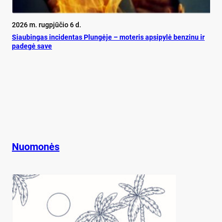
2026 m. rugpjūčio 6 d.
Siau­bin­gas in­ci­den­tas Plun­gė­je – mo­te­ris ap­si­py­lė ben­zi­nu ir
pa­de­gė sa­ve
Nuomonės