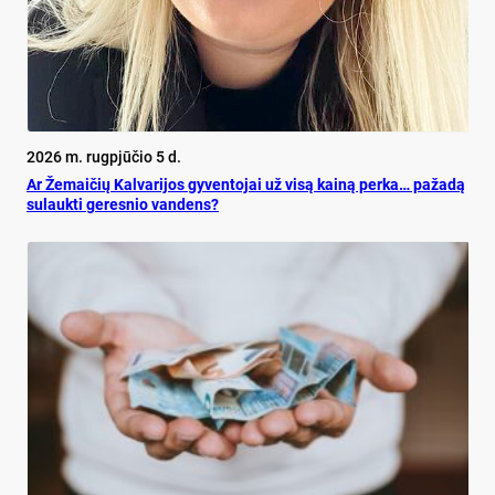
2026 m. rugpjūčio 5 d.
Ar Že­mai­čių Kal­va­ri­jos gy­ven­to­jai už vi­są kai­ną per­ka… pa­ža­dą
su­lauk­ti ge­res­nio van­dens?