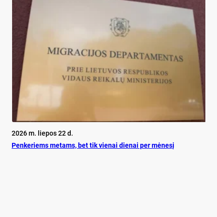
2026 m. liepos 22 d.
Pen­ke­riems me­tams, bet tik vie­nai die­nai per mė­ne­sį