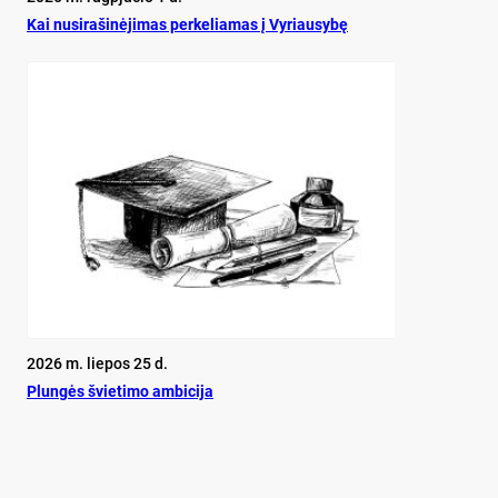
Kai nu­si­ra­ši­nė­ji­mas per­ke­lia­mas į Vy­riau­sy­bę
2026 m. liepos 25 d.
Plun­gės švie­ti­mo am­bi­ci­ja