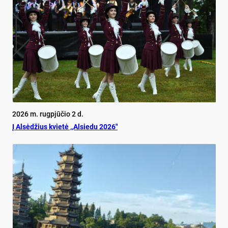
2026 m. rugpjūčio 2 d.
Į Alsėdžius kvietė ,,Alsiedu 2026″