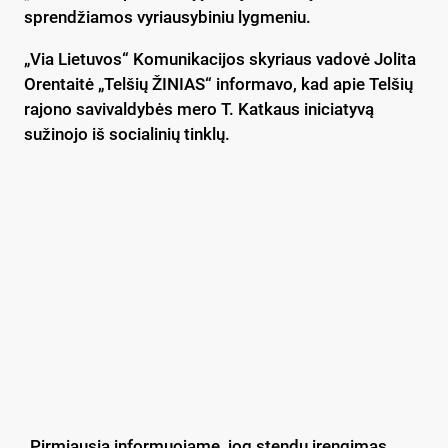
sprendžiamos vyriausybiniu lygmeniu.
„Via Lietuvos“ Komunikacijos skyriaus vadovė Jolita
Orentaitė „Telšių ŽINIAS“ informavo, kad apie Telšių
rajono savivaldybės mero T. Katkaus iniciatyvą
sužinojo iš socialinių tinklų.
„Pirmiausia informuojame, jog stendų įrengimas