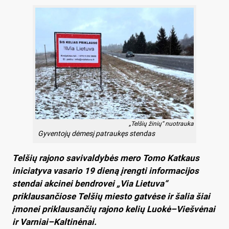
„Telšių žinių“ nuotrauka
Gyventojų dėmesį patraukęs stendas
Telšių rajono savivaldybės mero Tomo Katkaus
iniciatyva vasario 19 dieną įrengti informacijos
stendai akcinei bendrovei „Via Lietuva“
priklausančiose Telšių miesto gatvėse ir šalia šiai
įmonei priklausančių rajono kelių Luokė–Viešvėnai
ir Varniai–Kaltinėnai.