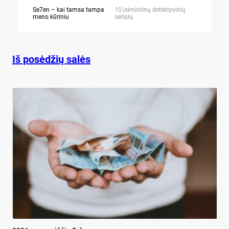
Se7en – kai tamsa tampa
10 įsimintinų detektyvinių
10 įtemptų,
meno kūriniu
serialų
stingdančių 
Iš posėdžių salės