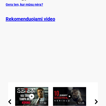
Ge­ra ten, kur mū­sų nė­ra?
Rekomenduojami video
17:50
12:25