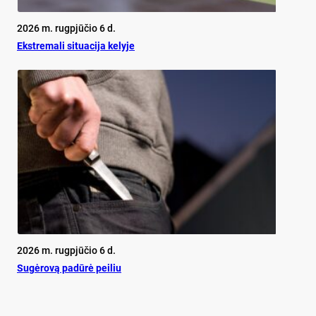
2026 m. rugpjūčio 6 d.
Ekst­re­ma­li si­tua­ci­ja ke­ly­je
2026 m. rugpjūčio 6 d.
Su­gė­ro­vą pa­dū­rė pei­liu