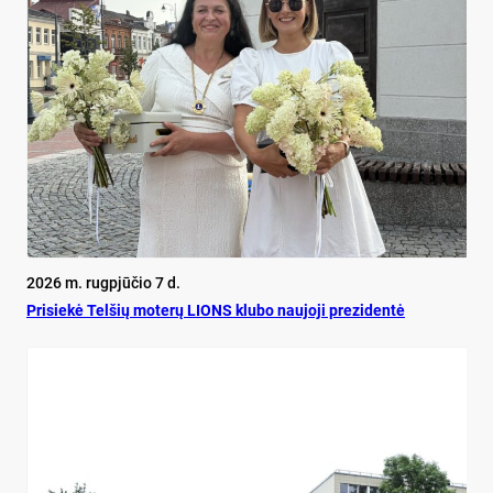
2026 m. rugpjūčio 7 d.
Pri­siekė Tel­šių mo­terų LIONS klu­bo nau­jo­ji pre­zi­dentė