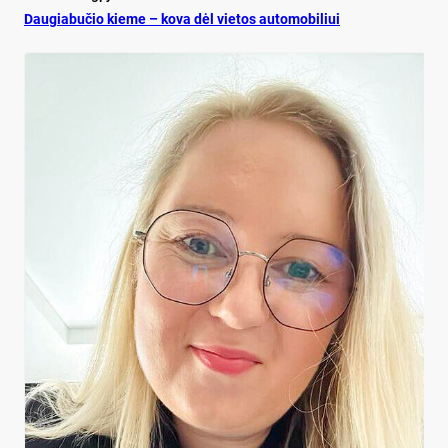
Dau­gia­bu­čio kie­me – ko­va dėl vie­tos au­to­mo­bi­liui