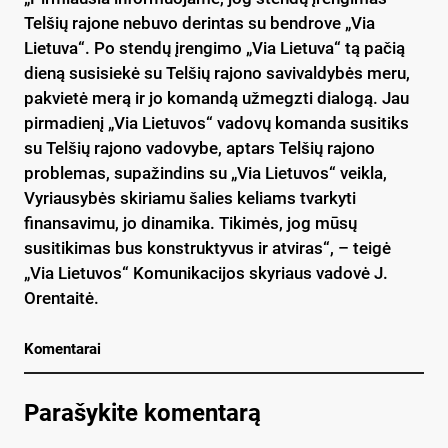
Telšių rajone nebuvo derintas su bendrove „Via
Lietuva“. Po stendų įrengimo „Via Lietuva“ tą pačią
dieną susisiekė su Telšių rajono savivaldybės meru,
pakvietė merą ir jo komandą užmegzti dialogą. Jau
pirmadienį „Via Lietuvos“ vadovų komanda susitiks
su Telšių rajono vadovybe, aptars Telšių rajono
problemas, supažindins su „Via Lietuvos“ veikla,
Vyriausybės skiriamu šalies keliams tvarkyti
finansavimu, jo dinamika. Tikimės, jog mūsų
susitikimas bus konstruktyvus ir atviras“, – teigė
„Via Lietuvos“ Komunikacijos skyriaus vadovė J.
Orentaitė.
Komentarai
Parašykite komentarą