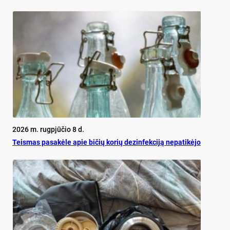
2026 m. rugpjūčio 8 d.
Teis­mas pa­sa­kė­le apie bi­čių ko­rių de­zin­fek­ci­ją ne­pa­ti­kė­jo