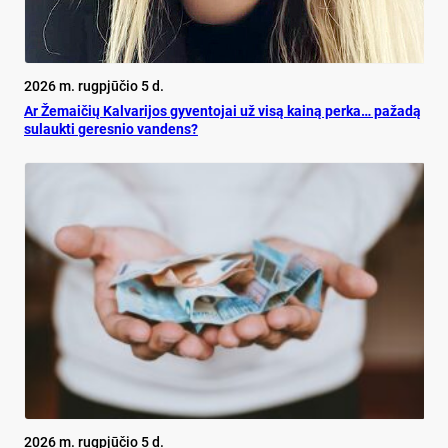
2026 m. rugpjūčio 5 d.
Ar Že­mai­čių Kal­va­ri­jos gy­ven­to­jai už vi­są kai­ną per­ka… pa­ža­dą
su­lauk­ti ge­res­nio van­dens?
2026 m. rugpjūčio 5 d.