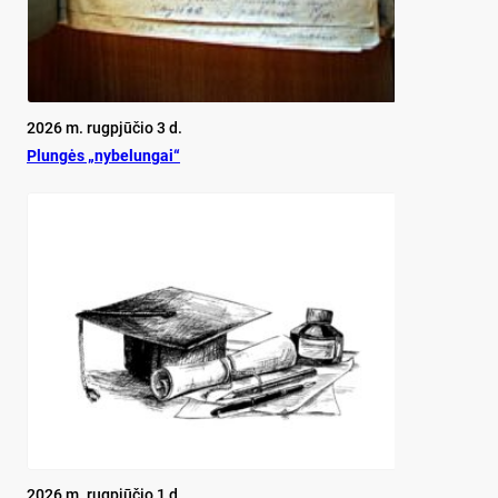
2026 m. rugpjūčio 3 d.
Plun­gės „ny­be­lun­gai“
2026 m. rugpjūčio 1 d.