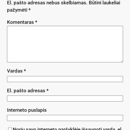
El. pašto adresas nebus skelbiamas.
Būtini laukeliai
pažymėti
*
Komentaras
*
Vardas
*
El. pašto adresas
*
Interneto puslapis
Noriu savo interneto naršyklėje išsaugoti vardą, el.