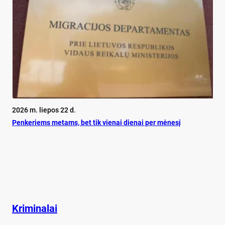
2026 m. liepos 22 d.
Pen­ke­riems me­tams, bet tik vie­nai die­nai per mė­ne­sį
Kriminalai