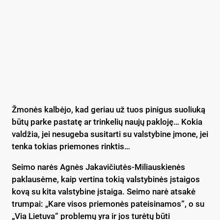
Žmonės kalbėjo, kad geriau už tuos pinigus suoliuką
būtų parke pastatę ar trinkelių naujų pakloję… Kokia
valdžia, jei nesugeba susitarti su valstybine įmone, jei
tenka tokias priemones rinktis…
Seimo narės Agnės Jakavičiutės-Miliauskienės
paklausėme, kaip vertina tokią valstybinės įstaigos
kovą su kita valstybine įstaiga. Seimo narė atsakė
trumpai: „Kare visos priemonės pateisinamos“, o su
„Via Lietuva“ problemų yra ir jos turėtų būti