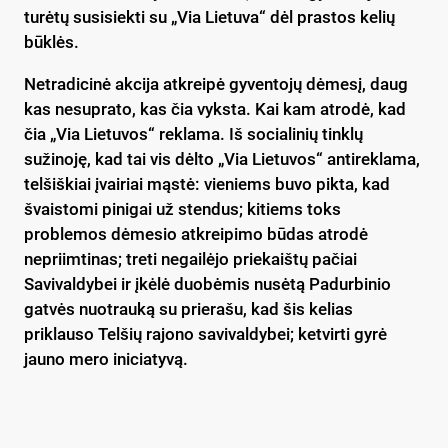
turėtų susisiekti su „Via Lietuva“ dėl prastos kelių
būklės.
Netradicinė akcija atkreipė gyventojų dėmesį, daug
kas nesuprato, kas čia vyksta. Kai kam atrodė, kad
čia „Via Lietuvos“ reklama. Iš socialinių tinklų
sužinoję, kad tai vis dėlto „Via Lietuvos“ antireklama,
telšiškiai įvairiai mąstė: vieniems buvo pikta, kad
švaistomi pinigai už stendus; kitiems toks
problemos dėmesio atkreipimo būdas atrodė
nepriimtinas; treti negailėjo priekaištų pačiai
Savivaldybei ir įkėlė duobėmis nusėtą Padurbinio
gatvės nuotrauką su prierašu, kad šis kelias
priklauso Telšių rajono savivaldybei; ketvirti gyrė
jauno mero iniciatyvą.