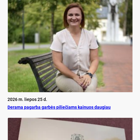
2026 m. liepos 25 d.
De­ra­ma pa­gar­ba gar­bės pi­lie­čiams kai­nuos dau­giau