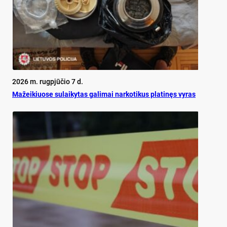
2026 m. rugpjūčio 7 d.
Mažeikiuose sulaikytas galimai narkotikus platinęs vyras