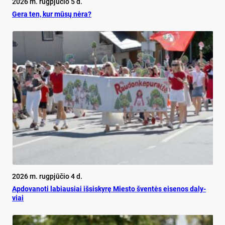
2026 m. rugpjūčio 5 d.
Ge­ra ten, kur mū­sų nė­ra?
2026 m. rugpjūčio 4 d.
Ap­do­va­no­ti la­biau­siai iš­si­sky­rę Mies­to šven­tės ei­se­nos da­ly­
viai