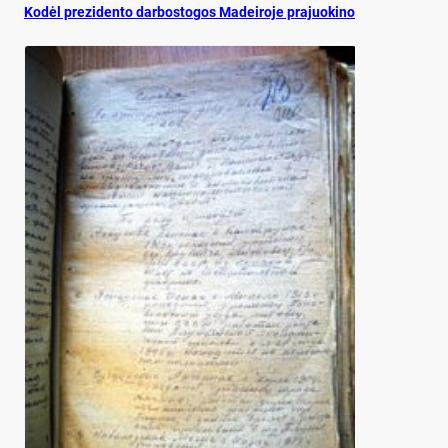
Ko­dėl pre­zi­den­to dar­bos­to­gos Ma­dei­ro­je pra­juo­ki­no