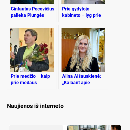
Gintautas Pocevičius
Prie gydytojo
palieka Plungės
kabineto – lyg prie
rajono policijos
nemokamos dešros
komisariatą
Prie medžio – kaip
Alina Alšauskienė:
prie medaus
„Kalbant apie
šateikiškius – dėk
prie širdies tuos
žmones“
Naujienos iš interneto