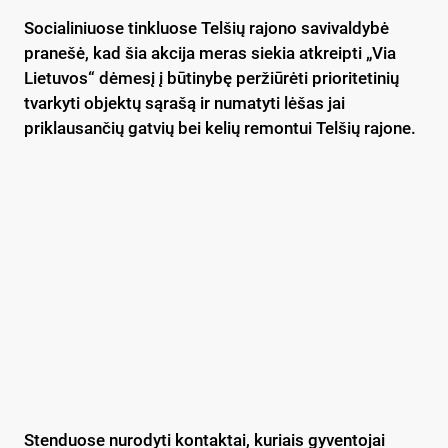
Socialiniuose tinkluose Telšių rajono savivaldybė
pranešė, kad šia akcija meras siekia atkreipti „Via
Lietuvos“ dėmesį į būtinybę peržiūrėti prioritetinių
tvarkyti objektų sąrašą ir numatyti lėšas jai
priklausančių gatvių bei kelių remontui Telšių rajone.
Stenduose nurodyti kontaktai, kuriais gyventojai