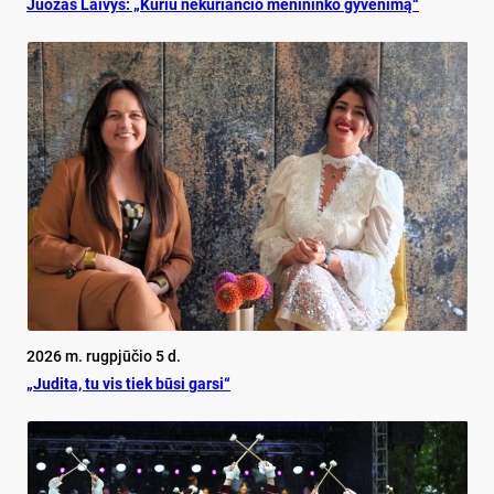
Juo­zas Lai­vys: „Ku­riu ne­ku­rian­čio me­ni­nin­ko gy­ve­ni­mą“
2026 m. rugpjūčio 5 d.
„Judita, tu vis tiek būsi garsi“