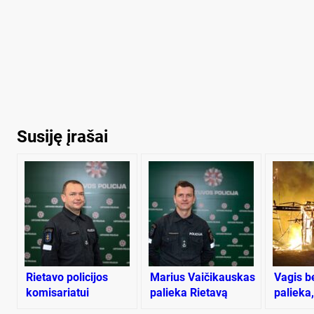
Susiję įrašai
Rietavo policijos
Marius Vaičikauskas
Vagis b
komisariatui
palieka Rietavą
palieka,
vadovaus Donatas
praryja