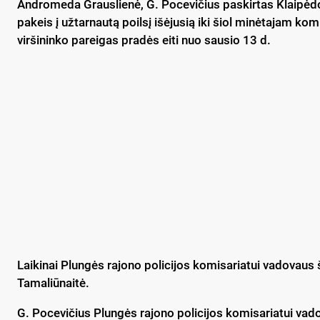
Andromeda Grauslienė, G. Pocevičius paskirtas Klaipėdos
pakeis į užtarnautą poilsį išėjusią iki šiol minėtajam k
viršininko pareigas pradės eiti nuo sausio 13 d.
Laikinai Plungės rajono policijos komisariatui vadovaus 
Tamaliūnaitė.
G. Pocevičius Plungės rajono policijos komisariatui vad