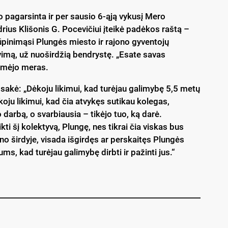
o pagarsinta ir per sausio 6-ąją vykusį Mero
ius Klišonis G. Pocevičiui įteikė padėkos raštą –
ūpinimąsi Plungės miesto ir rajono gyventojų
imą, už nuoširdžią bendrystę. „Esate savas
ymėjo meras.
akė: „Dėkoju likimui, kad turėjau galimybę 5,5 metų
koju likimui, kad čia atvykęs sutikau kolegas,
arbą, o svarbiausia – tikėjo tuo, ką darė.
kti šį kolektyvą, Plungę, nes tikrai čia viskas bus
ano širdyje, visada išgirdęs ar perskaitęs Plungės
s, kad turėjau galimybę dirbti ir pažinti jus.“