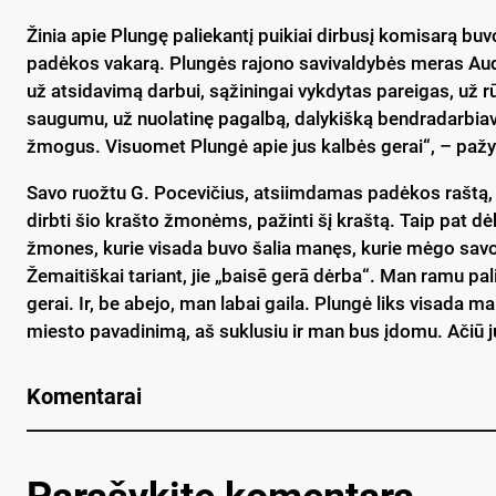
Žinia apie Plungę paliekantį puikiai dirbusį komisarą buv
padėkos vakarą. Plungės rajono savivaldybės meras Audr
už atsidavimą darbui, sąžiningai vykdytas pareigas, už r
saugumu, už nuolatinę pagalbą, dalykišką bendradarbiav
žmogus. Visuomet Plungė apie jus kalbės gerai“, – paž
Savo ruožtu G. Pocevičius, atsiimdamas padėkos raštą, s
dirbti šio krašto žmonėms, pažinti šį kraštą. Taip pat dė
žmones, kurie visada buvo šalia manęs, kurie mėgo savo d
Žemaitiškai tariant, jie „baisē gerā dėrba“. Man ramu pali
gerai. Ir, be abejo, man labai gaila. Plungė liks visada m
miesto pavadinimą, aš suklusiu ir man bus įdomu. Ačiū jum
Komentarai