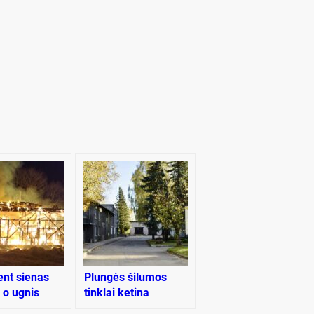
ent sienas
Plungės šilumos
 o ugnis
tinklai ketina
 viską
bylinėtis su „Plungės