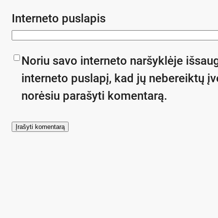
Interneto puslapis
Noriu savo interneto naršyklėje išsaug
interneto puslapį, kad jų nebereiktų įve
norėsiu parašyti komentarą.