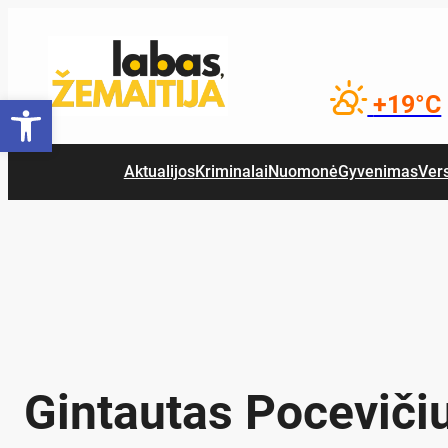
Eiti
prie
turinio
Open toolbar
+19°C
Aktualijos
Kriminalai
Nuomonė
Gyvenimas
Ver
Gintautas Poceviči