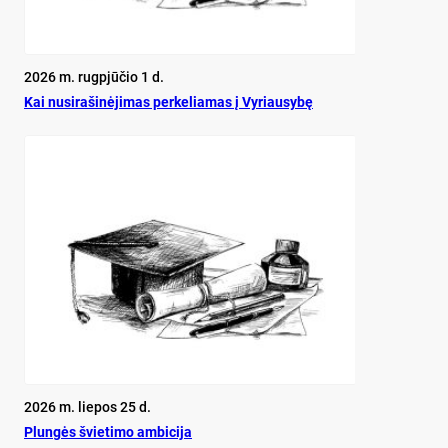
2026 m. rugpjūčio 1 d.
Kai nu­si­ra­ši­nė­ji­mas per­ke­lia­mas į Vy­riau­sy­bę
2026 m. liepos 25 d.
Plun­gės švie­ti­mo am­bi­ci­ja