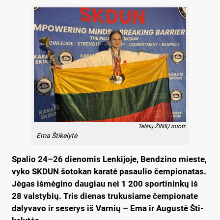
Telšių ŽINIŲ nuotr.
Ema Štikelytė
Spa­lio 24–26 die­no­mis Len­ki­jo­je, Ben­dzi­no mies­te,
vy­ko SKDUN šo­to­kan ka­ra­tė pa­sau­lio čem­pio­na­tas.
Jė­gas iš­mė­gi­no dau­giau nei 1 200 spor­ti­nin­kų iš
28 vals­ty­bių. Tris die­nas tru­ku­sia­me čem­pio­na­te
da­ly­va­vo ir se­se­rys iš Var­nių – Ema ir Au­gus­tė Šti­