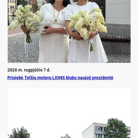
2026 m. rugpjūčio 7 d.
Pri­siekė Tel­šių mo­terų LIONS klu­bo nau­jo­ji pre­zi­dentė