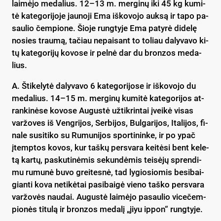
lai­mė­jo me­da­lius. 12–13 m. mer­gi­nų iki 45 kg ku­mi­
tė ka­te­go­ri­jo­je jau­no­ji Ema iš­ko­vo­jo auk­są ir ta­po pa­
sau­lio čem­pio­ne. Šio­je rung­ty­je Ema pa­ty­rė di­de­lę
no­sies trau­mą, ta­čiau ne­pai­sant to to­liau da­ly­va­vo ki­
tų ka­te­go­ri­jų ko­vo­se ir pel­nė dar du bron­zos me­da­
lius.
A. Šti­ke­ly­tė da­ly­va­vo 6 ka­te­go­ri­jo­se ir iš­ko­vo­jo du
me­da­lius. 14–15 m. mer­gi­nų ku­mi­tė ka­te­go­ri­jos at­
ran­ki­nė­se ko­vo­se Au­gus­tė už­tik­rin­tai įvei­kė vi­sas
var­žo­ves iš Veng­ri­jos, Ser­bi­jos, Bul­ga­ri­jos, Ita­li­jos, fi­
na­le su­si­ti­ko su Ru­mu­ni­jos spor­ti­nin­ke, ir po ypač
įtemp­tos ko­vos, kur taš­kų per­sva­ra kei­tė­si bent ke­le­
tą kar­tų, pa­sku­ti­nė­mis se­kun­dė­mis tei­sė­jų spren­di­
mu ru­mu­nė bu­vo grei­tes­nė, tad ly­gio­sio­mis be­si­bai­
gian­ti ko­va ne­ti­kė­tai pa­si­bai­gė vie­no taš­ko per­sva­ra
var­žo­vės nau­dai. Au­gus­tė lai­mė­jo pa­sau­lio vi­ce­čem­
pio­nės ti­tu­lą ir bron­zos me­da­lį „jiyu ip­pon“ rung­ty­je.