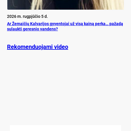
2026 m. rugpjūčio 5 d.
Ar Že­mai­čių Kal­va­ri­jos gy­ven­to­jai už vi­są kai­ną per­ka… pa­ža­dą
su­lauk­ti ge­res­nio van­dens?
Rekomenduojami video