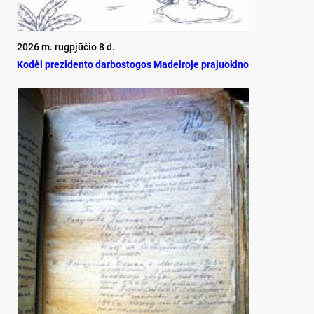
2026 m. rugpjūčio 8 d.
Ko­dėl pre­zi­den­to dar­bos­to­gos Ma­dei­ro­je pra­juo­ki­no