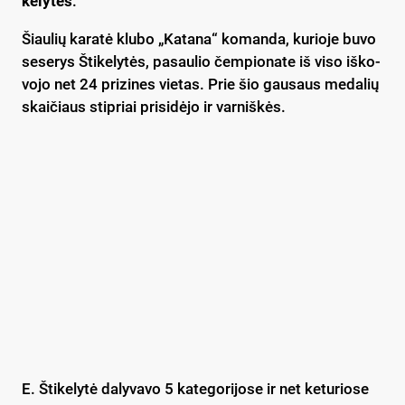
ke­ly­tės
.
Šiau­lių ka­ra­tė klu­bo „Ka­ta­na“ ko­man­da, ku­rio­je bu­vo
se­se­rys Šti­ke­ly­tės, pa­sau­lio čem­pio­na­te iš vi­so iš­ko­
vo­jo net 24 pri­zi­nes vie­tas. Prie šio gau­saus me­da­lių
skai­čiaus stip­riai pri­si­dė­jo ir var­niš­kės.
E. Šti­ke­ly­tė da­ly­va­vo 5 ka­te­go­ri­jo­se ir net ke­tu­rio­se