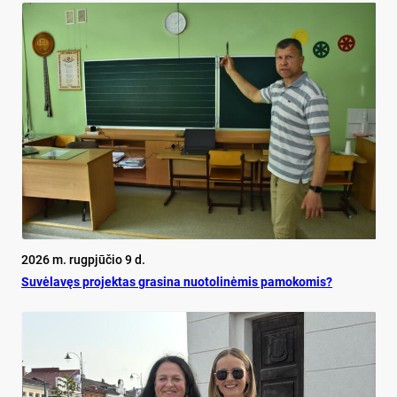
2026 m. rugpjūčio 9 d.
Su­vė­la­vęs pro­jek­tas gra­si­na nuo­to­li­nė­mis pa­mo­ko­mis?