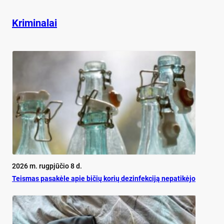
Kriminalai
2026 m. rugpjūčio 8 d.
Teis­mas pa­sa­kė­le apie bi­čių ko­rių de­zin­fek­ci­ją ne­pa­ti­kė­jo