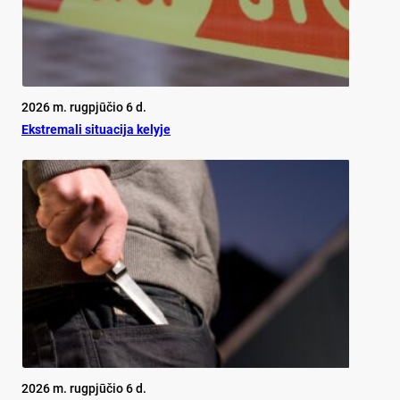
2026 m. rugpjūčio 6 d.
Ekst­re­ma­li si­tua­ci­ja ke­ly­je
2026 m. rugpjūčio 6 d.