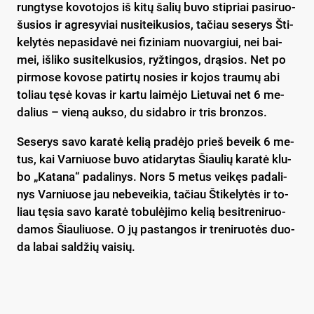
rung­ty­se ko­vo­to­jos iš ki­tų ša­lių bu­vo stip­riai pa­si­ruo­
šu­sios ir ag­re­sy­viai nu­si­tei­ku­sios, ta­čiau se­se­rys Šti­
ke­ly­tės ne­pa­si­da­vė nei fi­zi­niam nuo­var­giui, nei bai­
mei, iš­li­ko su­si­tel­ku­sios, ryž­tin­gos, drą­sios. Net po
pir­mo­se ko­vo­se pa­tir­tų no­sies ir ko­jos trau­mų abi
to­liau tę­sė ko­vas ir kar­tu lai­mė­jo Lie­tu­vai net 6 me­
da­lius – vie­ną auk­so, du si­dab­ro ir tris bron­zos.
Se­se­rys sa­vo ka­ra­tė ke­lią pra­dė­jo prieš be­veik 6 me­
tus, kai Var­niuo­se bu­vo ati­da­ry­tas Šiau­lių ka­ra­tė klu­
bo „Ka­ta­na“ pa­da­li­nys. Nors 5 me­tus vei­kęs pa­da­li­
nys Var­niuo­se jau ne­be­vei­kia, ta­čiau Šti­ke­ly­tės ir to­
liau tę­sia sa­vo ka­ra­tė to­bu­lė­ji­mo ke­lią be­si­tre­ni­ruo­
da­mos Šiau­liuo­se. O jų pa­stan­gos ir tre­ni­ruo­tės duo­
da la­bai sal­džių vai­sių.