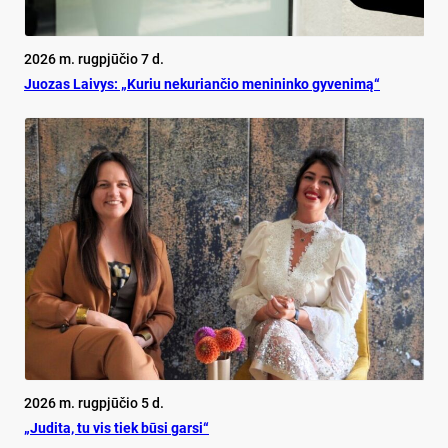
2026 m. rugpjūčio 7 d.
Juo­zas Lai­vys: „Ku­riu ne­ku­rian­čio me­ni­nin­ko gy­ve­ni­mą“
2026 m. rugpjūčio 5 d.
„Judita, tu vis tiek būsi garsi“