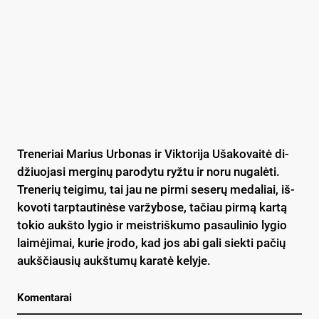
Tre­ne­riai Ma­rius Ur­bo­nas ir Vik­to­ri­ja Uša­ko­vai­tė di­
džiuo­ja­si mer­gi­nų pa­ro­dy­tu ryž­tu ir no­ru nu­ga­lė­ti.
Tre­ne­rių tei­gi­mu, tai jau ne pir­mi se­se­rų me­da­liai, iš­
ko­vo­ti tarp­tau­ti­nė­se var­žy­bo­se, ta­čiau pir­mą kar­tą
to­kio aukš­to ly­gio ir meist­riš­ku­mo pa­sau­li­nio ly­gio
lai­mė­ji­mai, ku­rie įro­do, kad jos abi ga­li siek­ti pa­čių
aukš­čiau­sių aukš­tu­mų ka­ra­tė ke­ly­je.
Komentarai