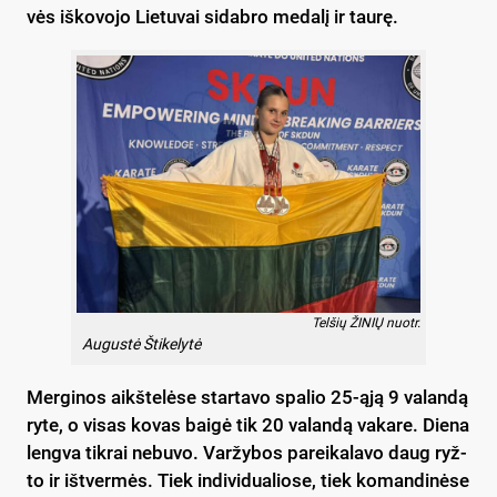
vės iš­ko­vo­jo Lie­tu­vai si­dab­ro me­da­lį ir tau­rę.
Telšių ŽINIŲ nuotr.
Augustė Štikelytė
Mer­gi­nos aikš­te­lė­se star­ta­vo spa­lio 25-ąją 9 va­lan­dą
ry­te, o vi­sas ko­vas bai­gė tik 20 va­lan­dą va­ka­re. Die­na
leng­va tik­rai ne­bu­vo. Var­žy­bos pa­rei­ka­la­vo daug ryž­
to ir iš­tver­mės. Tiek in­di­vi­dua­lio­se, tiek ko­man­di­nė­se