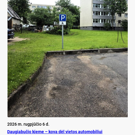
2026 m. rugpjūčio 6 d.
Dau­gia­bu­čio kie­me – ko­va dėl vie­tos au­to­mo­bi­liui