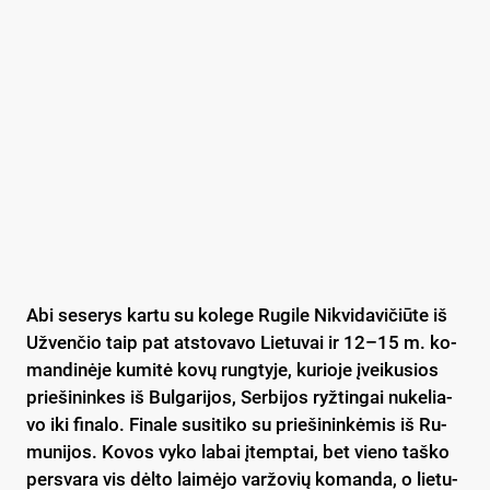
Abi se­se­rys kar­tu su ko­le­ge Ru­gi­le Nik­vi­da­vi­čiū­te iš
Už­ven­čio taip pat at­sto­va­vo Lie­tu­vai ir 12–15 m. ko­
man­di­nė­je ku­mi­tė ko­vų rung­ty­je, ku­rio­je įvei­ku­sios
prie­ši­nin­kes iš Bul­ga­ri­jos, Ser­bi­jos ryž­tin­gai nu­ke­lia­
vo iki fi­na­lo. Fi­na­le su­si­ti­ko su prie­ši­nin­kė­mis iš Ru­
mu­ni­jos. Ko­vos vy­ko la­bai įtemp­tai, bet vie­no taš­ko
per­sva­ra vis dėl­to lai­mė­jo var­žo­vių ko­man­da, o lie­tu­