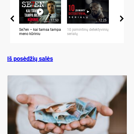
17:50
12:25
Se7en – kai tamsa tampa
10 įsimintinų detektyvinių
10 įtemptų,
meno kūriniu
serialų
stingdančių 
Iš posėdžių salės