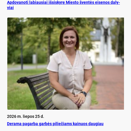
Ap­do­va­no­ti la­biau­siai iš­si­sky­rę Mies­to šven­tės ei­se­nos da­ly­
viai
2026 m. liepos 25 d.
De­ra­ma pa­gar­ba gar­bės pi­lie­čiams kai­nuos dau­giau