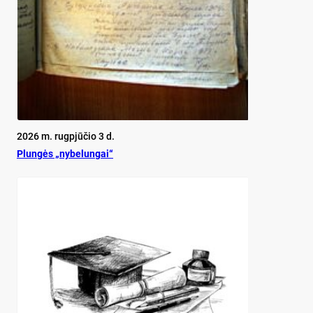
2026 m. rugpjūčio 3 d.
Plun­gės „ny­be­lun­gai“