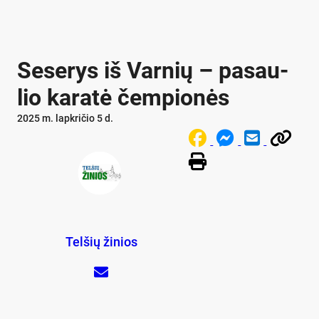
Se­se­rys iš Var­nių – pa­sau­
lio ka­ra­tė čem­pio­nės
2025 m. lapkričio 5 d.
Telšių žinios