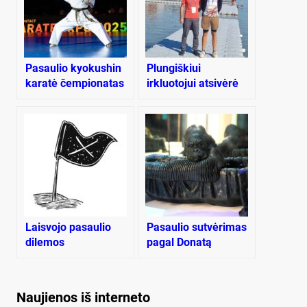
Pasaulio kyokushin
Plungiškiui
karatė čempionatas
irkluotojui atsivėrė
prasidėjo plungiškės
durys į pasaulio
pasirodymu
čempionatą
Laisvojo pasaulio
Pasaulio sutvėrimas
dilemos
pagal Donatą
Jankauską-Duonį
Naujienos iš interneto