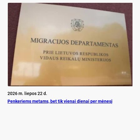
2026 m. liepos 22 d.
Pen­ke­riems me­tams, bet tik vie­nai die­nai per mė­ne­sį