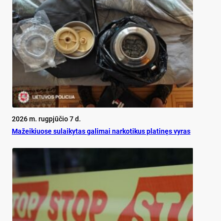
2026 m. rugpjūčio 7 d.
Mažeikiuose sulaikytas galimai narkotikus platinęs vyras