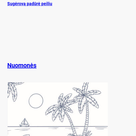
Su­gė­ro­vą pa­dū­rė pei­liu
Nuomonės