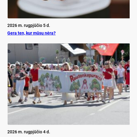
2026 m. rugpjūčio 5 d.
Ge­ra ten, kur mū­sų nė­ra?
2026 m. rugpjūčio 4 d.