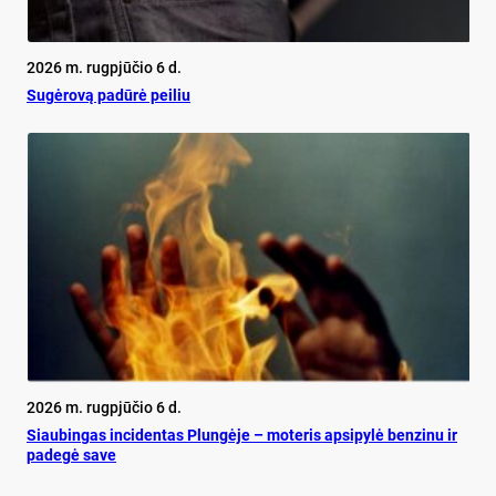
2026 m. rugpjūčio 6 d.
Su­gė­ro­vą pa­dū­rė pei­liu
2026 m. rugpjūčio 6 d.
Siau­bin­gas in­ci­den­tas Plun­gė­je – mo­te­ris ap­si­py­lė ben­zi­nu ir
pa­de­gė sa­ve