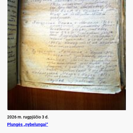
2026 m. rugpjūčio 3 d.
Plun­gės „ny­be­lun­gai“