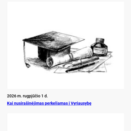
2026 m. rugpjūčio 1 d.
Kai nu­si­ra­ši­nė­ji­mas per­ke­lia­mas į Vy­riau­sy­bę