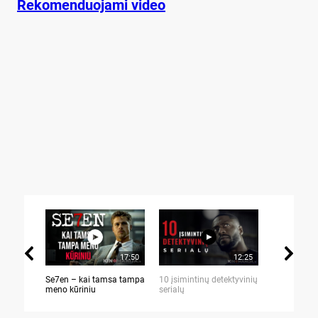
Rekomenduojami video
17:50
12:25
Se7en – kai tamsa tampa
10 įsimintinų detektyvinių
10 įtemptų,
meno kūriniu
serialų
stingdančių 