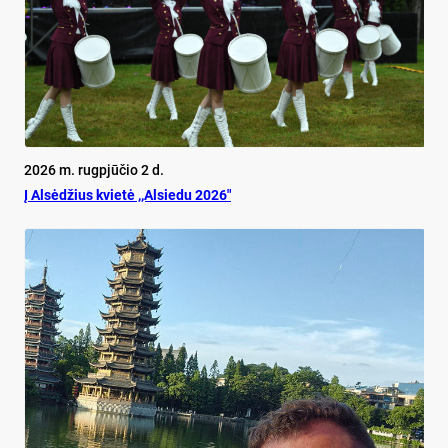
2026 m. rugpjūčio 2 d.
Į Alsėdžius kvietė ,,Alsiedu 2026″