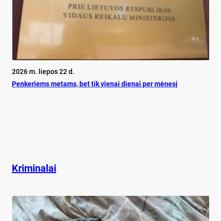
2026 m. liepos 22 d.
Pen­ke­riems me­tams, bet tik vie­nai die­nai per mė­ne­sį
Kriminalai