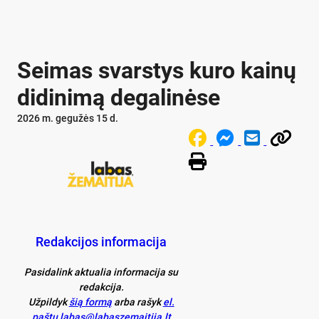
Seimas svarstys kuro kainų
didinimą degalinėse
2026 m. gegužės 15 d.
Redakcijos informacija
Pasidalink aktualia informacija su
redakcija.
Užpildyk
šią formą
arba rašyk
el.
paštu labas@labaszemaitija.lt