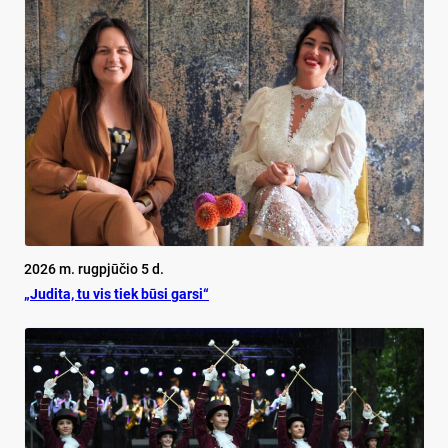
2026 m. rugpjūčio 5 d.
„Judita, tu vis tiek būsi garsi“