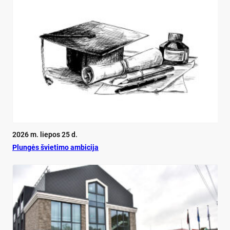
2026 m. liepos 25 d.
Plun­gės švie­ti­mo am­bi­ci­ja