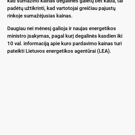
kad sumažinti kainas degalinės galėtų bet kada, tai
padėtų užtikrinti, kad vartotojai greičiau pajustų
rinkoje sumažėjusias kainas.
Daugiau nei mėnesį galioja ir naujas energetikos
ministro įsakymas, pagal kurį degalinės kasdien iki
10 val. informaciją apie kuro pardavimo kainas turi
pateikti Lietuvos energetikos agentūrai (LEA).