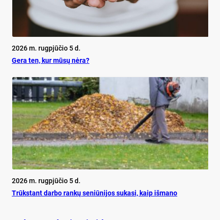
2026 m. rugpjūčio 5 d.
Ge­ra ten, kur mū­sų nė­ra?
2026 m. rugpjūčio 5 d.
Trūks­tant dar­bo ran­kų se­niū­ni­jos su­ka­si, kaip iš­ma­no