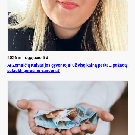
2026 m. rugpjūčio 5 d.
Ar Že­mai­čių Kal­va­ri­jos gy­ven­to­jai už vi­są kai­ną per­ka… pa­ža­dą
su­lauk­ti ge­res­nio van­dens?