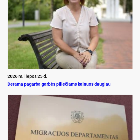
2026 m. liepos 25 d.
De­ra­ma pa­gar­ba gar­bės pi­lie­čiams kai­nuos dau­giau