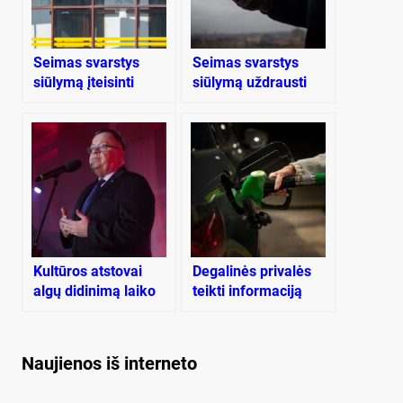
Seimas svarstys
Seimas svarstys
siūlymą įteisinti
siūlymą uždrausti
naujas atmintinas
vaikams naudotis
dienas
socialiniais tinklais
Kultūros atstovai
Degalinės privalės
algų didinimą laiko
teikti informaciją
nepakankamu
apie kuro kainas
Naujienos iš interneto