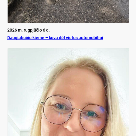
2026 m. rugpjūčio 6 d.
Dau­gia­bu­čio kie­me – ko­va dėl vie­tos au­to­mo­bi­liui