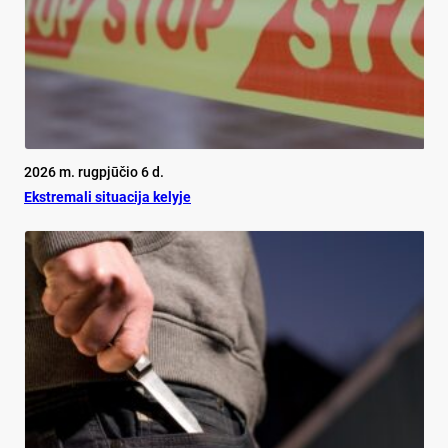
2026 m. rugpjūčio 6 d.
Ekst­re­ma­li si­tua­ci­ja ke­ly­je