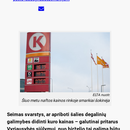
ELTA nuotr.
Šiuo metu naftos kainos rinkoje smarkiai šokinėja
Seimas svarstys, ar apriboti šalies degalinių
galimybes didinti kuro kainas – galutinai pritarus
Vyriausybės siūlymui, nuo birželio tai galima būtų