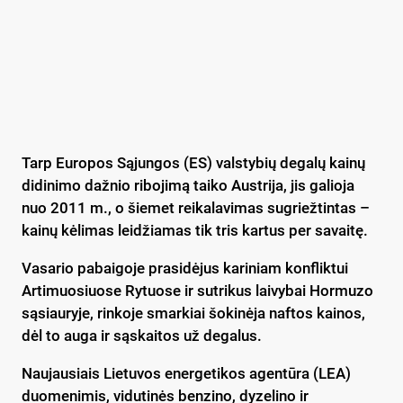
Tarp Europos Sąjungos (ES) valstybių degalų kainų
didinimo dažnio ribojimą taiko Austrija, jis galioja
nuo 2011 m., o šiemet reikalavimas sugriežtintas –
kainų kėlimas leidžiamas tik tris kartus per savaitę.
Vasario pabaigoje prasidėjus kariniam konfliktui
Artimuosiuose Rytuose ir sutrikus laivybai Hormuzo
sąsiauryje, rinkoje smarkiai šokinėja naftos kainos,
dėl to auga ir sąskaitos už degalus.
Naujausiais Lietuvos energetikos agentūra (LEA)
duomenimis, vidutinės benzino, dyzelino ir