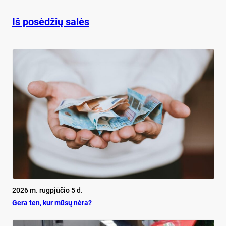
Iš posėdžių salės
2026 m. rugpjūčio 5 d.
Ge­ra ten, kur mū­sų nė­ra?