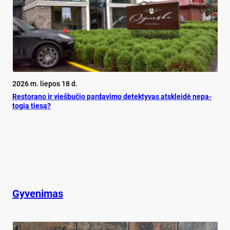
2026 m. liepos 18 d.
Res­to­ra­no ir vieš­bu­čio par­da­vi­mo de­tek­ty­vas at­sklei­dė ne­pa­
to­gią tie­są?
Gyvenimas