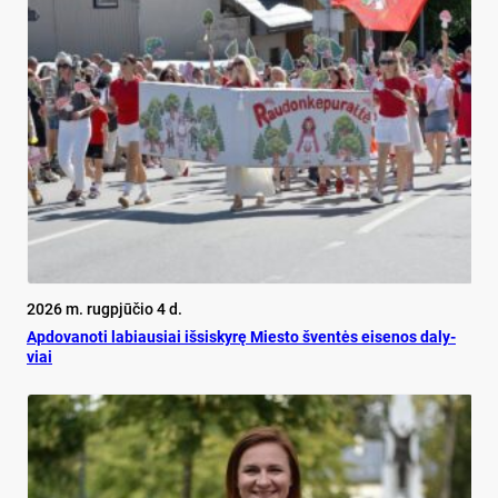
2026 m. rugpjūčio 4 d.
Ap­do­va­no­ti la­biau­siai iš­si­sky­rę Mies­to šven­tės ei­se­nos da­ly­
viai