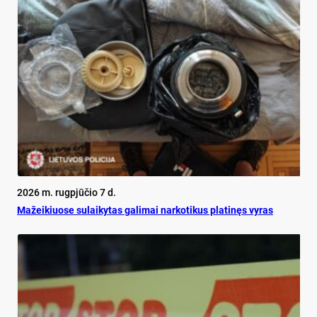
2026 m. rugpjūčio 7 d.
Mažeikiuose sulaikytas galimai narkotikus platinęs vyras