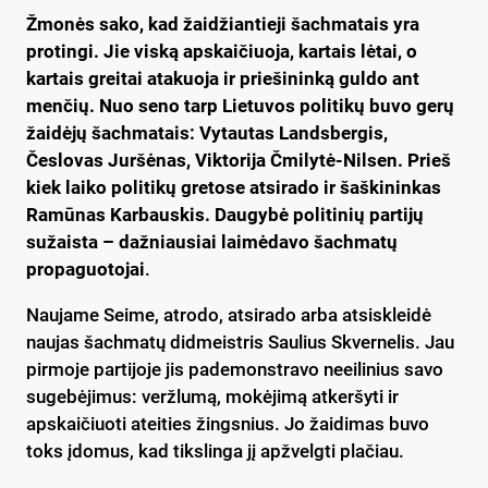
Žmonės sako, kad žaidžiantieji šachmatais yra
protingi. Jie viską apskaičiuoja, kartais lėtai, o
kartais greitai atakuoja ir priešininką guldo ant
menčių. Nuo seno tarp Lietuvos politikų buvo gerų
žaidėjų šachmatais: Vytautas Landsbergis,
Česlovas Juršėnas, Viktorija Čmilytė-Nilsen. Prieš
kiek laiko politikų gretose atsirado ir šaškininkas
Ramūnas Karbauskis. Daugybė politinių partijų
sužaista – dažniausiai laimėdavo šachmatų
propaguotojai
.
Naujame Seime, atrodo, atsirado arba atsiskleidė
naujas šachmatų didmeistris Saulius Skvernelis. Jau
pirmoje partijoje jis pademonstravo neeilinius savo
sugebėjimus: veržlumą, mokėjimą atkeršyti ir
apskaičiuoti ateities žingsnius. Jo žaidimas buvo
toks įdomus, kad tikslinga jį apžvelgti plačiau.