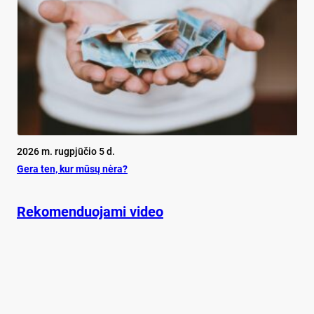
2026 m. rugpjūčio 5 d.
Ge­ra ten, kur mū­sų nė­ra?
Rekomenduojami video