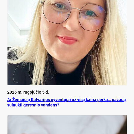
2026 m. rugpjūčio 5 d.
Ar Že­mai­čių Kal­va­ri­jos gy­ven­to­jai už vi­są kai­ną per­ka… pa­ža­dą
su­lauk­ti ge­res­nio van­dens?