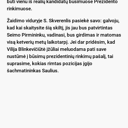
būti vienu iš realių kandidatų būsimuose Prezidento
rinkimuose.
Žaidimo viduryje S. Skverenlis pasiekė savo: galvoju,
kad kai skaitysite šią skiltį, jis jau bus patvirtintas
Seimo Pirmininku, vadinasi, bus girdimas ir matomas
visą ketverių metų laikotarpį. Jei dar pridėsim, kad
Vilija Blinkevičiūtė įžūliai meluodama pati save
nustūmė į būsimų prezidentinių rinkimų pašalį, tai
suprasime, kokias rimtas pozicijas įgijo
šachmatininkas Saulius.