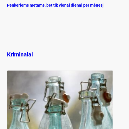
Pen­ke­riems me­tams, bet tik vie­nai die­nai per mė­ne­sį
Kriminalai