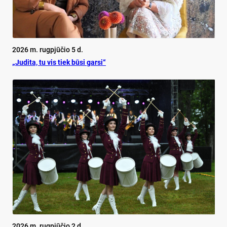
2026 m. rugpjūčio 5 d.
„Judita, tu vis tiek būsi garsi“
2026 m. rugpjūčio 2 d.