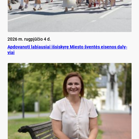
2026 m. rugpjūčio 4 d.
Ap­do­va­no­ti la­biau­siai iš­si­sky­rę Mies­to šven­tės ei­se­nos da­ly­
viai