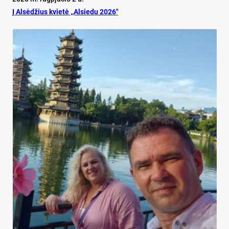
Į Alsėdžius kvietė ,,Alsiedu 2026″