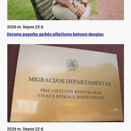
2026 m. liepos 25 d.
De­ra­ma pa­gar­ba gar­bės pi­lie­čiams kai­nuos dau­giau
2026 m. liepos 22 d.