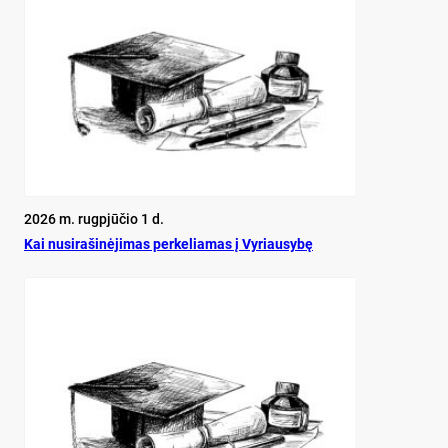
2026 m. rugpjūčio 1 d.
Kai nu­si­ra­ši­nė­ji­mas per­ke­lia­mas į Vy­riau­sy­bę