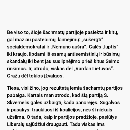
Be viso to, šioje šachmatų partijoje pasiekta ir kitų,
gal mažiau pastebimų, laimėjimų: „sukergti“
socialdemokratai ir „Nemuno aušra“. Galės „luptis“
iki kraujo, lipdami iš esamų antisemistinių ir būsimų
skandalų iki bent jau susilpnėjimo prieš kitus Seimo
rinkimus. Ir, atrodo, viskas dėl „Vardan Lietuvos“.
Gražu dėl tokios įžvalgos.
Tiesa, visi žino, jog rezultatą lemia šachamtų partijos
pabaiga. Kartais man atrodo, kad šią partiją S.
Skvernelis galės užbaigti, kada panorėjęs. Sugalvos
ir pasakys: traukiuosi iš koalicijos, nes ši niekais
užsiima. O tada, kaip ir partijos pradžioje, pasiūlys
Liberalų sąjūdžiui draugauti. Tada viskas ims