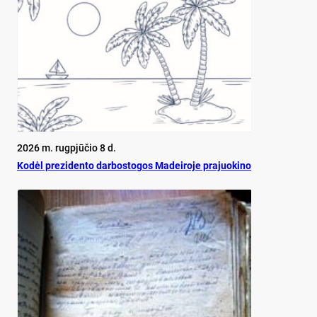
2026 m. rugpjūčio 8 d.
Ko­dėl pre­zi­den­to dar­bos­to­gos Ma­dei­ro­je pra­juo­ki­no