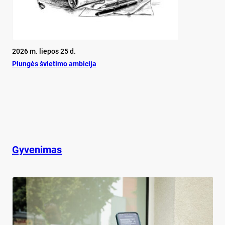
2026 m. liepos 25 d.
Plun­gės švie­ti­mo am­bi­ci­ja
Gyvenimas