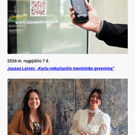
2026 m. rugpjūčio 7 d.
Juo­zas Lai­vys: „Ku­riu ne­ku­rian­čio me­ni­nin­ko gy­ve­ni­mą“