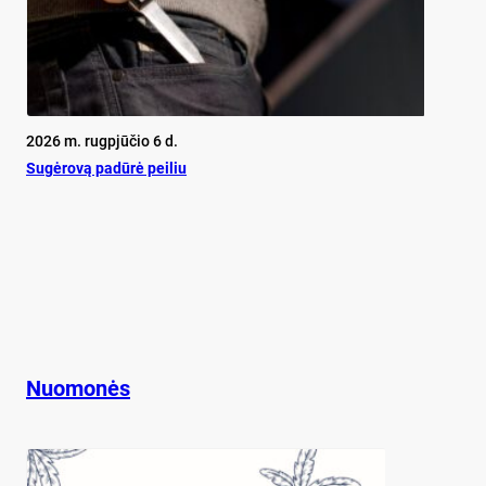
2026 m. rugpjūčio 6 d.
Su­gė­ro­vą pa­dū­rė pei­liu
Nuomonės