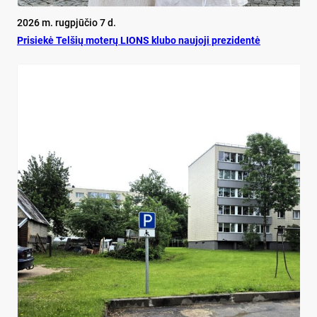
2026 m. rugpjūčio 7 d.
Pri­siekė Tel­šių mo­terų LIONS klu­bo nau­jo­ji pre­zi­dentė