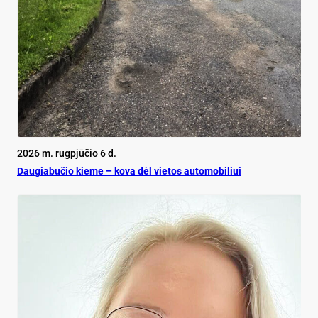
2026 m. rugpjūčio 6 d.
Dau­gia­bu­čio kie­me – ko­va dėl vie­tos au­to­mo­bi­liui