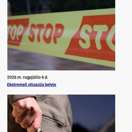
2026 m. rugpjūčio 6 d.
Ekst­re­ma­li si­tua­ci­ja ke­ly­je