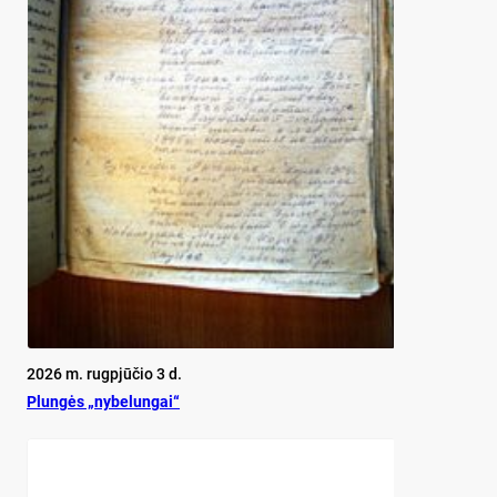
2026 m. rugpjūčio 3 d.
Plun­gės „ny­be­lun­gai“