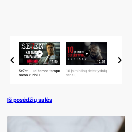
17:50
12:25
Se7en – kai tamsa tampa
10 įsimintinų detektyvinių
10 įtemptų,
meno kūriniu
serialų
stingdančių 
Iš posėdžių salės