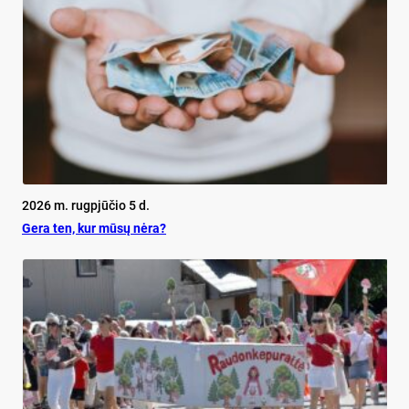
2026 m. rugpjūčio 5 d.
Ge­ra ten, kur mū­sų nė­ra?