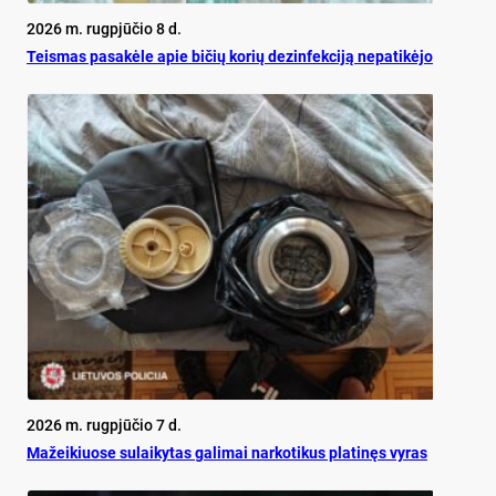
2026 m. rugpjūčio 8 d.
Teis­mas pa­sa­kė­le apie bi­čių ko­rių de­zin­fek­ci­ją ne­pa­ti­kė­jo
2026 m. rugpjūčio 7 d.
Mažeikiuose sulaikytas galimai narkotikus platinęs vyras