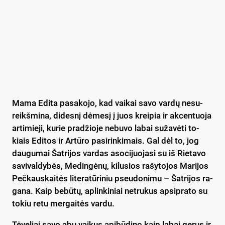
Ma­ma Edi­ta pa­sa­ko­jo, kad vai­kai sa­vo var­dų ne­su­
reikš­mi­na, di­des­nį dė­me­sį į juos krei­pia ir ak­cen­tuo­ja
ar­ti­mie­ji, ku­rie pra­džio­je ne­bu­vo la­bai su­ža­vė­ti to­
kiais Edi­tos ir Ar­tū­ro pa­si­rin­ki­mais. Gal dėl to, jog
dau­gu­mai Šat­ri­jos var­das aso­ci­juo­ja­si su iš Rie­ta­vo
sa­vi­val­dy­bės, Me­din­gė­nų, ki­lu­sios ra­šy­to­jos Ma­ri­jos
Peč­kaus­kai­tės li­te­ra­tū­ri­niu pseu­do­ni­mu – Šat­ri­jos ra­
gana. Kaip be­bū­tų, ap­lin­ki­niai ne­tru­kus ap­si­pra­to su
to­kiu re­tu mer­gai­tės var­du.
Tė­ve­liai sa­vo abu vai­kus api­bū­di­no kaip la­bai ge­rus ir