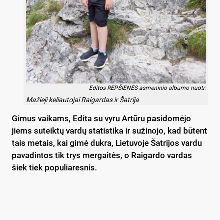
Edi­tos REP­ŠIE­NĖS as­me­ni­nio al­bu­mo nuo­tr.
Ma­žie­ji ke­liau­to­jai Rai­gar­das ir Šat­ri­ja
Gi­mus vai­kams, Edi­ta su vy­ru Ar­tū­ru pa­si­do­mė­jo
jiems su­teik­tų var­dų sta­tis­ti­ka ir su­ži­no­jo, kad bū­tent
tais me­tais, kai gi­mė duk­ra, Lie­tu­vo­je Šat­ri­jos var­du
pa­va­din­tos tik trys mer­gai­tės, o Rai­gar­do var­das
šiek tiek po­pu­lia­res­nis.