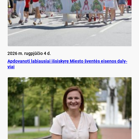
2026 m. rugpjūčio 4 d.
Ap­do­va­no­ti la­biau­siai iš­si­sky­rę Mies­to šven­tės ei­se­nos da­ly­
viai