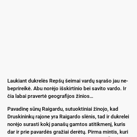
Lau­kiant duk­re­lės Rep­šų šei­mai var­dų są­ra­šo jau ne­
bep­ri­rei­kė. Abu no­rė­jo iš­skir­ti­nio bei sa­vi­to var­do. Ir
čia la­bai pra­ver­tė geog­ra­fi­jos ži­nios…
Pa­va­di­nę sū­nų Rai­gar­du, su­tuok­ti­niai ži­no­jo, kad
Drus­ki­nin­kų ra­jo­ne yra Rai­gar­do slė­nis, tad ir duk­re­lei
no­rė­jo su­ras­ti ko­kį pa­na­šų gam­tos ati­tik­me­nį, ku­ris
dar ir prie pa­var­dės gra­žiai de­rė­tų. Pir­ma min­tis, ku­ri