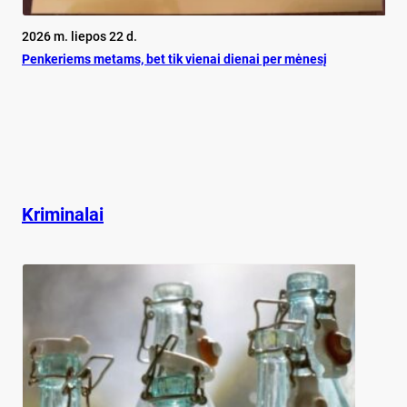
2026 m. liepos 22 d.
Pen­ke­riems me­tams, bet tik vie­nai die­nai per mė­ne­sį
Kriminalai