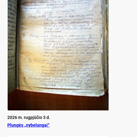
2026 m. rugpjūčio 3 d.
Plun­gės „ny­be­lun­gai“