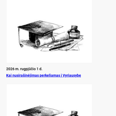
2026 m. rugpjūčio 1 d.
Kai nu­si­ra­ši­nė­ji­mas per­ke­lia­mas į Vy­riau­sy­bę