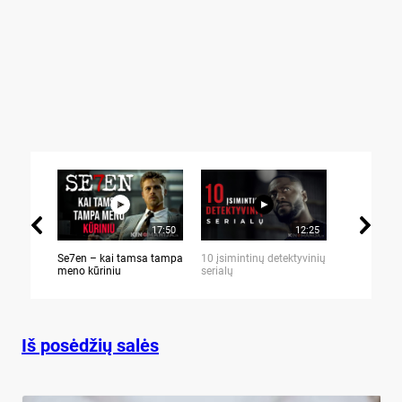
17:50
12:25
Se7en – kai tamsa tampa
10 įsimintinų detektyvinių
10 įtemptų,
meno kūriniu
serialų
stingdančių 
Iš posėdžių salės