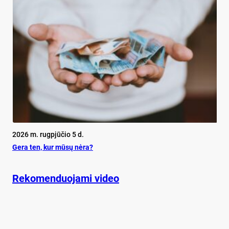
2026 m. rugpjūčio 5 d.
Ge­ra ten, kur mū­sų nė­ra?
Rekomenduojami video