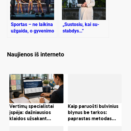
Sportas – ne laikina
„Sus­to­siu, kai su­
užgaida, o gyvenimo
stab­dys…“
būdas
Naujienos iš interneto