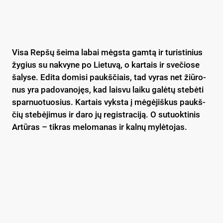
Vi­sa Rep­šų šei­ma la­bai mėgs­ta gam­tą ir tu­ris­ti­nius
žy­gius su nak­vy­ne po Lie­tu­vą, o kar­tais ir sve­čio­se
ša­ly­se. Edi­ta do­mi­si paukš­čiais, tad vy­ras net žiū­ro­
nus yra pa­do­va­no­jęs, kad lais­vu lai­ku ga­lė­tų ste­bė­ti
spar­nuo­tuo­sius. Kar­tais vyks­ta į mė­gė­jiš­kus paukš­
čių ste­bė­ji­mus ir da­ro jų re­gist­ra­ci­ją. O su­tuok­ti­nis
Ar­tū­ras – tik­ras me­lo­ma­nas ir kal­nų my­lė­to­jas.