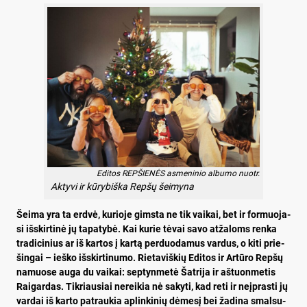
Edi­tos REP­ŠIE­NĖS as­me­ni­nio al­bu­mo nuo­tr.
Ak­ty­vi ir kū­ry­biš­ka Rep­šų šei­my­na
Šei­ma yra ta erd­vė, ku­rio­je gims­ta ne tik vai­kai, bet ir for­muo­ja­
si iš­skir­ti­nė jų ta­pa­ty­bė. Kai ku­rie tė­vai sa­vo at­ža­loms ren­ka
tra­di­ci­nius ar iš kar­tos į kar­tą per­duo­da­mus var­dus, o ki­ti prie­
šin­gai – ieš­ko iš­skir­ti­nu­mo. Rie­ta­viš­kių Edi­tos ir Ar­tū­ro Rep­šų
na­muo­se au­ga du vai­kai: sep­tyn­me­tė Šat­ri­ja ir aš­tuon­me­tis
Rai­gar­das. Tik­riau­siai ne­rei­kia nė sa­ky­ti, kad re­ti ir neįp­ras­ti jų
var­dai iš kar­to pa­trau­kia ap­lin­ki­nių dė­me­sį bei ža­di­na smal­su­