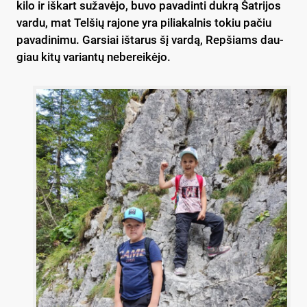
ki­lo ir iš­kart su­ža­vė­jo, bu­vo pa­va­din­ti duk­rą Šat­ri­jos
var­du, mat Tel­šių ra­jo­ne yra pi­lia­kal­nis to­kiu pa­čiu
pa­va­di­ni­mu. Gar­siai iš­ta­rus šį var­dą, Rep­šiams dau­
giau ki­tų va­rian­tų ne­be­rei­kė­jo.