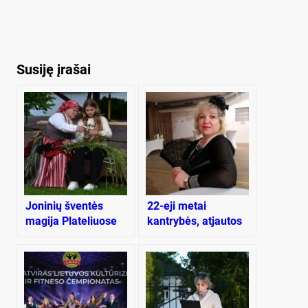
Susiję įrašai
Joninių šventės
22-eji metai
magija Plateliuose
kantrybės, atjautos
ir atsidavimo
neįgaliesiems