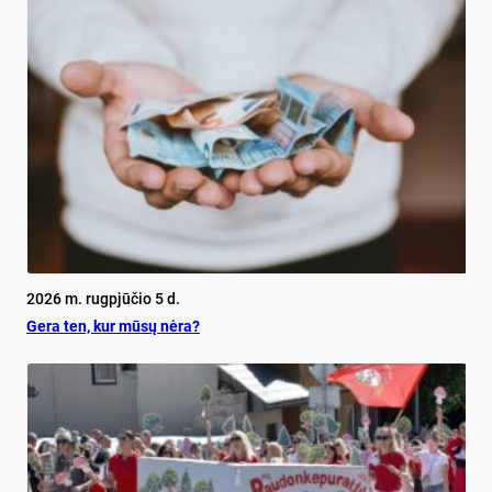
2026 m. rugpjūčio 5 d.
Ge­ra ten, kur mū­sų nė­ra?