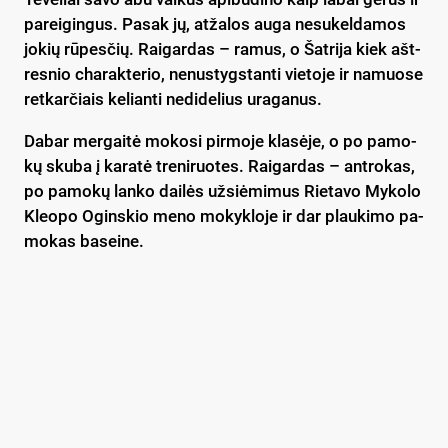
pa­rei­gin­gus. Pa­sak jų, at­ža­los au­ga ne­su­kel­da­mos
jo­kių rū­pes­čių. Rai­gar­das – ra­mus, o Šat­ri­ja kiek ašt­
res­nio cha­rak­te­rio, ne­nus­tygs­tan­ti vie­to­je ir na­muo­se
ret­kar­čiais ke­lian­ti ne­di­de­lius ura­ga­nus.
Da­bar mer­gai­tė mo­ko­si pir­mo­je kla­sė­je, o po pa­mo­
kų sku­ba į ka­ra­tė tre­ni­ruo­tes. Rai­gar­das – ant­ro­kas,
po pa­mo­kų lan­ko dai­lės už­siė­mi­mus Rie­ta­vo My­ko­lo
Kleo­po Ogins­kio me­no mo­kyk­lo­je ir dar plau­ki­mo pa­
mo­kas ba­sei­ne.