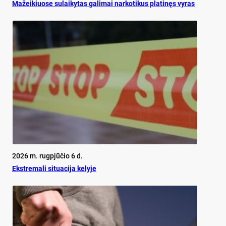
Mažeikiuose sulaikytas galimai narkotikus platinęs vyras
2026 m. rugpjūčio 6 d.
Ekst­re­ma­li si­tua­ci­ja ke­ly­je