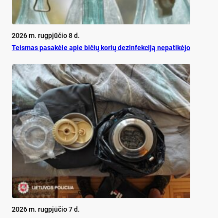
2026 m. rugpjūčio 8 d.
Teis­mas pa­sa­kė­le apie bi­čių ko­rių de­zin­fek­ci­ją ne­pa­ti­kė­jo
2026 m. rugpjūčio 7 d.