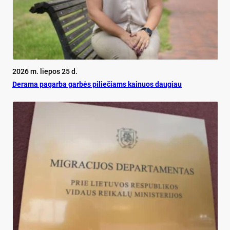
2026 m. liepos 25 d.
De­ra­ma pa­gar­ba gar­bės pi­lie­čiams kai­nuos dau­giau