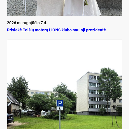
2026 m. rugpjūčio 7 d.
Pri­siekė Tel­šių mo­terų LIONS klu­bo nau­jo­ji pre­zi­dentė