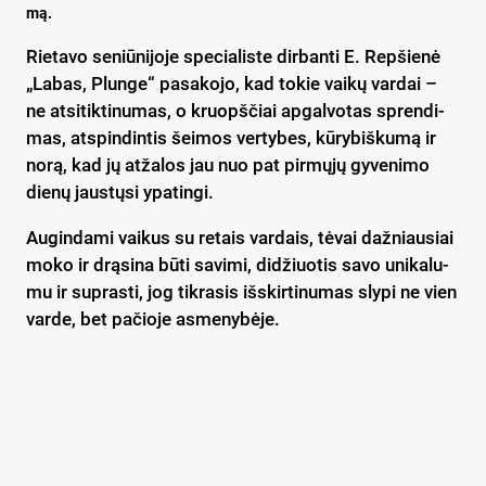
mą.
Rie­ta­vo se­niū­ni­jo­je spe­cia­lis­te dir­ban­ti E. Rep­šie­nė
„Labas, Plunge“ pa­sa­ko­jo, kad to­kie vai­kų var­dai –
ne at­si­tik­ti­nu­mas, o kruopš­čiai ap­gal­vo­tas spren­di­
mas, at­spin­din­tis šei­mos ver­ty­bes, kū­ry­biš­ku­mą ir
no­rą, kad jų at­ža­los jau nuo pat pir­mų­jų gy­ve­ni­mo
die­nų jaus­tų­si ypa­tin­gi.
Au­gin­da­mi vai­kus su re­tais var­dais, tė­vai daž­niau­siai
mo­ko ir drą­si­na bū­ti sa­vi­mi, di­džiuo­tis sa­vo uni­ka­lu­
mu ir su­pras­ti, jog tik­ra­sis iš­skir­ti­nu­mas sly­pi ne vien
var­de, bet pa­čio­je as­me­ny­bė­je.