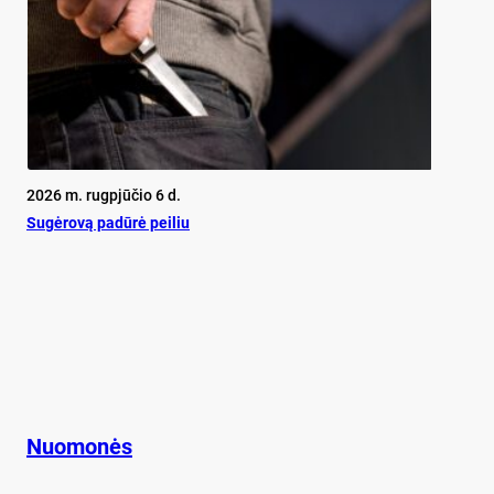
2026 m. rugpjūčio 6 d.
Su­gė­ro­vą pa­dū­rė pei­liu
Nuomonės