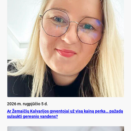
2026 m. rugpjūčio 5 d.
Ar Že­mai­čių Kal­va­ri­jos gy­ven­to­jai už vi­są kai­ną per­ka… pa­ža­dą
su­lauk­ti ge­res­nio van­dens?