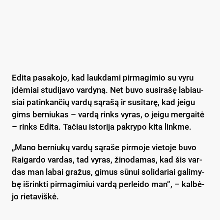
Edi­ta pa­sa­ko­jo, kad lauk­da­mi pir­ma­gi­mio su vy­ru
įdė­miai stu­di­ja­vo var­dy­ną. Net bu­vo su­si­ra­šę la­biau­
siai pa­tin­kan­čių var­dų są­ra­šą ir su­si­ta­rę, kad jei­gu
gims ber­niu­kas – var­dą rinks vy­ras, o jei­gu mer­gai­tė
– rinks Edi­ta. Ta­čiau is­to­ri­ja pa­kry­po ki­ta link­me.
„Ma­no ber­niu­kų var­dų są­ra­še pir­mo­je vie­to­je bu­vo
Rai­gar­do var­das, tad vy­ras, ži­no­da­mas, kad šis var­
das man la­bai gra­žus, gi­mus sū­nui so­li­da­riai ga­li­my­
bę iš­rink­ti pir­ma­gi­miui var­dą per­lei­do man“, – kal­bė­
jo rie­ta­viš­kė.