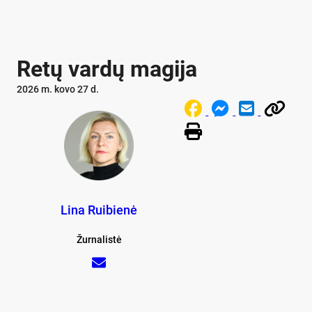
Re­tų var­dų ma­gi­ja
2026 m. kovo 27 d.
Lina Ruibienė
Žurnalistė