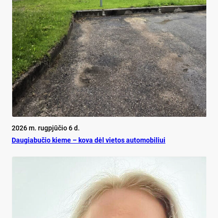
2026 m. rugpjūčio 6 d.
Dau­gia­bu­čio kie­me – ko­va dėl vie­tos au­to­mo­bi­liui