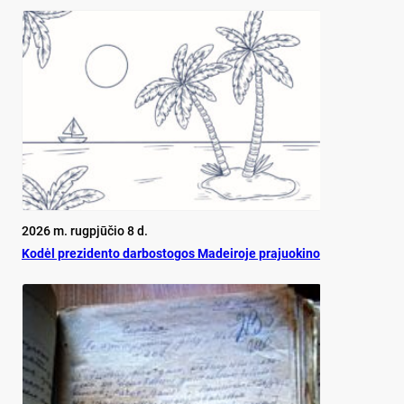
2026 m. rugpjūčio 8 d.
Ko­dėl pre­zi­den­to dar­bos­to­gos Ma­dei­ro­je pra­juo­ki­no