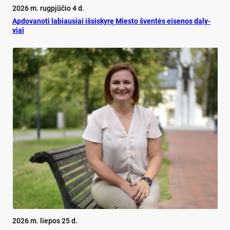
2026 m. rugpjūčio 4 d.
Ap­do­va­no­ti la­biau­siai iš­si­sky­rę Mies­to šven­tės ei­se­nos da­ly­
viai
2026 m. liepos 25 d.