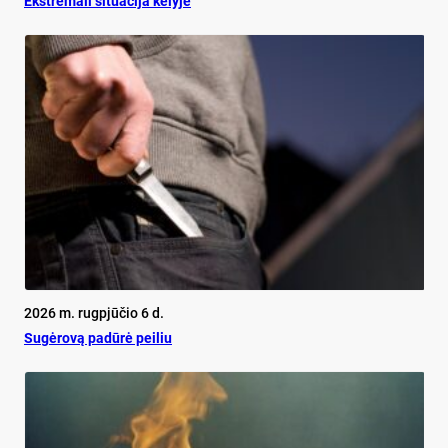
Ekst­re­ma­li si­tua­ci­ja ke­ly­je
2026 m. rugpjūčio 6 d.
Su­gė­ro­vą pa­dū­rė pei­liu