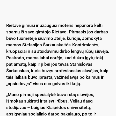
Rietave gimusi ir užaugusi moteris nepanoro kelti
sparnų iš savo gimtojo Rietavo. Pirmasis jos darbas
buvo tuometėje siuvimo ateljė, kurioje, apmokyta
mamos Stefanijos Šarkauskaitės-Kontrimienės,
kruopščiai ir su atsidavimu dirbo lengvų rūbų siuvėja.
Pasirodo, mama labai norėjo, kad dukra įgytų tokį
pat amatą, kaip ir ji bei jos tėvas Stanislovas
Šarkauskas, kuris buvęs profesionalus siuvėjas, kaip
tais laikais buvo įprasta, važinėdavęs po kaimus ir
„apsiūdavęs“ visus nuo galvos iki kojų.
„Mano pirmoji specialybė buvo rūbų siuvėjos,
išmokau sukirpti ir taisyti rūbus. Vėliau daug
studijavau – baigiau Klaipėdos universitetą,
apsigyniau socialinio darbo bakalauro, po to ir