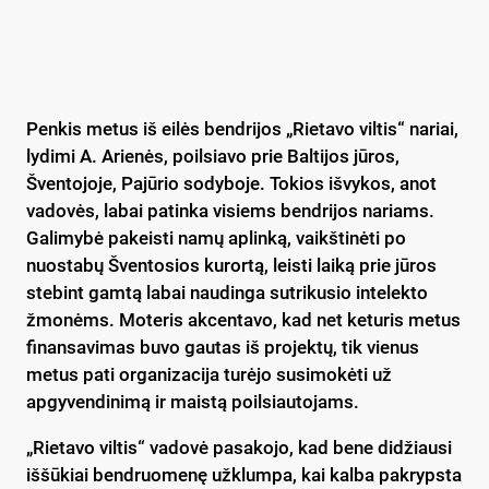
Penkis metus iš eilės bendrijos „Rietavo viltis“ nariai,
lydimi A. Arienės, poilsiavo prie Baltijos jūros,
Šventojoje, Pajūrio sodyboje. Tokios išvykos, anot
vadovės, labai patinka visiems bendrijos nariams.
Galimybė pakeisti namų aplinką, vaikštinėti po
nuostabų Šventosios kurortą, leisti laiką prie jūros
stebint gamtą labai naudinga sutrikusio intelekto
žmonėms. Moteris akcentavo, kad net keturis metus
finansavimas buvo gautas iš projektų, tik vienus
metus pati organizacija turėjo susimokėti už
apgyvendinimą ir maistą poilsiautojams.
„Rietavo viltis“ vadovė pasakojo, kad bene didžiausi
iššūkiai bendruomenę užklumpa, kai kalba pakrypsta