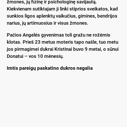
žmones, jų fizinę ir psichologinę savijautą.
Kiekvienam sutiktajam ji linki stiprios sveikatos, kad
sunkios ligos aplenktų vaikučius, gimines, bendrijos
narius, jų artimuosius ir visus žmones.
Pačios Angelės gyvenimas toli gražu ne rožėmis
klotas. Prieš 23 metus moteris tapo našle, tuo metu
jos pirmagimei dukrai Kristinai buvo 9 metai, o sūnui
Donatui – vos 10 mėnesių.
Imtis pareigų paskatino dukros negalia