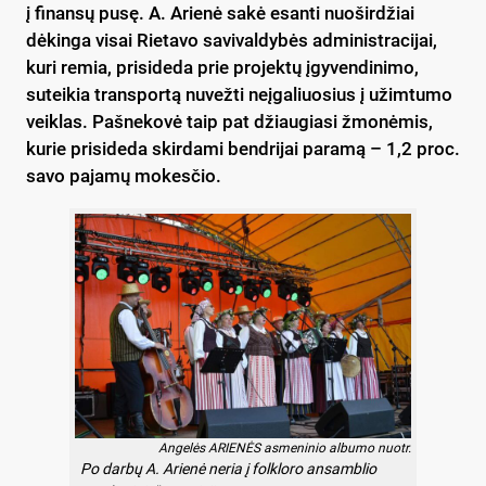
į finansų pusę. A. Arienė sakė esanti nuoširdžiai
dėkinga visai Rietavo savivaldybės administracijai,
kuri remia, prisideda prie projektų įgyvendinimo,
suteikia transportą nuvežti neįgaliuosius į užimtumo
veiklas. Pašnekovė taip pat džiaugiasi žmonėmis,
kurie prisideda skirdami bendrijai paramą – 1,2 proc.
savo pajamų mokesčio.
Angelės ARIENĖS asmeninio albumo nuotr.
Po darbų A. Arienė neria į folkloro ansamblio