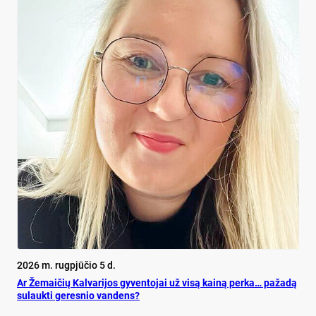
2026 m. rugpjūčio 5 d.
Ar Že­mai­čių Kal­va­ri­jos gy­ven­to­jai už vi­są kai­ną per­ka… pa­ža­dą
su­lauk­ti ge­res­nio van­dens?