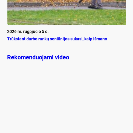
2026 m. rugpjūčio 5 d.
Trūks­tant dar­bo ran­kų se­niū­ni­jos su­ka­si, kaip iš­ma­no
Rekomenduojami video