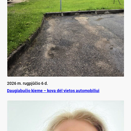
2026 m. rugpjūčio 6 d.
Dau­gia­bu­čio kie­me – ko­va dėl vie­tos au­to­mo­bi­liui