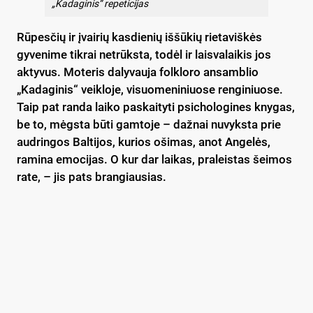
„Kadaginis“ repeticijas
Rūpesčių ir įvairių kasdienių iššūkių rietaviškės
gyvenime tikrai netrūksta, todėl ir laisvalaikis jos
aktyvus. Moteris dalyvauja folkloro ansamblio
„Kadaginis“ veikloje, visuomeniniuose renginiuose.
Taip pat randa laiko paskaityti psichologines knygas,
be to, mėgsta būti gamtoje – dažnai nuvyksta prie
audringos Baltijos, kurios ošimas, anot Angelės,
ramina emocijas. O kur dar laikas, praleistas šeimos
rate, – jis pats brangiausias.