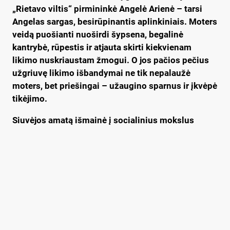
„Rietavo viltis“ pirmininkė Angelė Arienė – tarsi
Angelas sargas, besirūpinantis aplinkiniais. Moters
veidą puošianti nuoširdi šypsena, begalinė
kantrybė, rūpestis ir atjauta skirti kiekvienam
likimo nuskriaustam žmogui. O jos pačios pečius
užgriuvę likimo išbandymai ne tik nepalaužė
moters, bet priešingai – užaugino sparnus ir įkvėpė
tikėjimo.
Siuvėjos amatą išmainė į socialinius mokslus