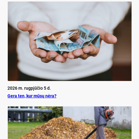
2026 m. rugpjūčio 5 d.
Ge­ra ten, kur mū­sų nė­ra?