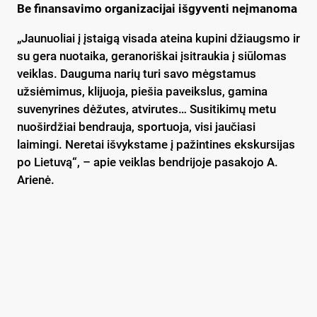
Be finansavimo organizacijai išgyventi neįmanoma
„Jaunuoliai į įstaigą visada ateina kupini džiaugsmo ir
su gera nuotaika, geranoriškai įsitraukia į siūlomas
veiklas. Dauguma narių turi savo mėgstamus
užsiėmimus, klijuoja, piešia paveikslus, gamina
suvenyrines dėžutes, atvirutes… Susitikimų metu
nuoširdžiai bendrauja, sportuoja, visi jaučiasi
laimingi. Neretai išvykstame į pažintines ekskursijas
po Lietuvą“, – apie veiklas bendrijoje pasakojo A.
Arienė.