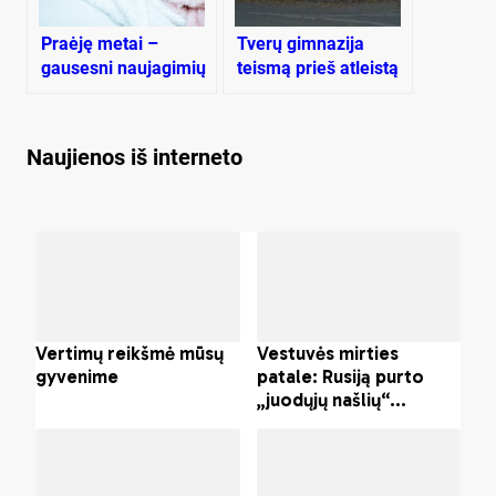
Praėję metai –
Tve­rų gim­na­zi­ja
gausesni naujagimių
teis­mą prieš at­leis­tą
dar­buo­to­ją pra­lai­
mė­jo
Naujienos iš interneto