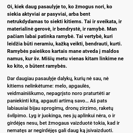
Oi, kiek daug pasaulyje to, ko žmogus nori, ko
siekia aktyviai ar pasyviai, arba bent
netrukdydamas to siekti kitiems. Tai ir sveikata, ir
materialinė gerovė, ir bendrystė, ir ramybė. Man
pačiam labai patinka ramybė. Tai vertybė, kuri
leidžia būti neramiu, kažką veikti, bendrauti, kurti.
Ramybės paieškos kartais mane atveda į maldos
namus, kur šv. Mišių metu vienas kitam linkime ne
ko kito, o būtent ramybės.
Dar daugiau pasaulyje dalykų, kurių nė sau, nė
kitiems nelinkėtume: melo, apgaulės,
veidmainiškumo, nepagrįsto noro praturtėti ar
paniekinti kitą, apgauti artimą savo… Aš pats
labiausiai bijau sprogimų, dronų zirzimo, raketų
švilpimo. Lyg ir juokinga, nes jų aplinkui nėra, o ir
girdėjęs nesu, bet žmogaus vaizduotė tokia, kad ir
nematęs ar negirdėjęs gali daug ką įsivaizduoti.