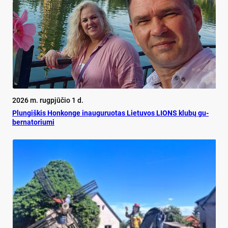
2026 m. rugpjūčio 1 d.
Plun­giš­kis Hon­kon­ge inau­gu­ruo­tas Lie­tu­vos LIONS klu­bų gu­
ber­na­to­riu­mi