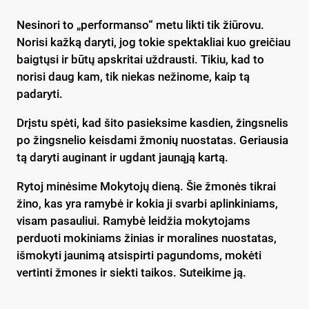
Nesinori to „performanso“ metu likti tik žiūrovu.
Norisi kažką daryti, jog tokie spektakliai kuo greičiau
baigtųsi ir būtų apskritai uždrausti. Tikiu, kad to
norisi daug kam, tik niekas nežinome, kaip tą
padaryti.
Drįstu spėti, kad šito pasieksime kasdien, žingsnelis
po žingsnelio keisdami žmonių nuostatas. Geriausia
tą daryti auginant ir ugdant jaunąją kartą.
Rytoj minėsime Mokytojų dieną. Šie žmonės tikrai
žino, kas yra ramybė ir kokia ji svarbi aplinkiniams,
visam pasauliui. Ramybė leidžia mokytojams
perduoti mokiniams žinias ir moralines nuostatas,
išmokyti jaunimą atsispirti pagundoms, mokėti
vertinti žmones ir siekti taikos. Suteikime ją.