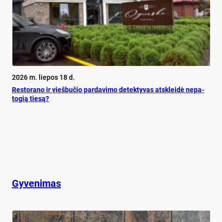
2026 m. liepos 18 d.
Res­to­ra­no ir vieš­bu­čio par­da­vi­mo de­tek­ty­vas at­sklei­dė ne­pa­
to­gią tie­są?
Gyvenimas