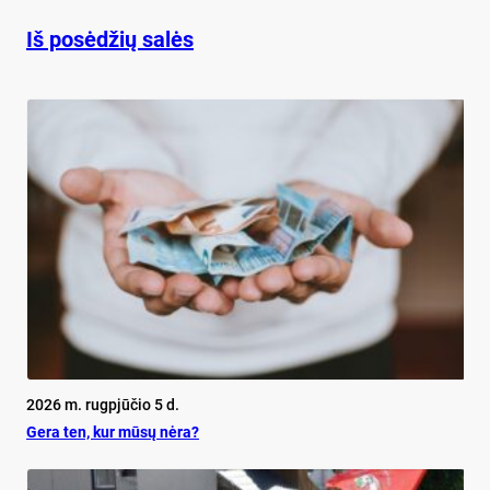
Iš posėdžių salės
2026 m. rugpjūčio 5 d.
Ge­ra ten, kur mū­sų nė­ra?