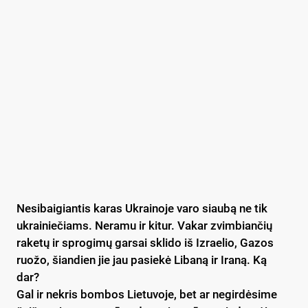
Nesibaigiantis karas Ukrainoje varo siaubą ne tik
ukrainiečiams. Neramu ir kitur. Vakar zvimbiančių
raketų ir sprogimų garsai sklido iš Izraelio, Gazos
ruožo, šiandien jie jau pasiekė Libaną ir Iraną. Ką
dar?
Gal ir nekris bombos Lietuvoje, bet ar negirdėsime