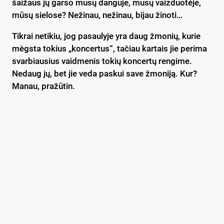
šaižaus jų garso mūsų danguje, mūsų vaizduotėje,
mūsų sielose? Nežinau, nežinau, bijau žinoti…
Tikrai netikiu, jog pasaulyje yra daug žmonių, kurie
mėgsta tokius „koncertus“, tačiau kartais jie perima
svarbiausius vaidmenis tokių koncertų rengime.
Nedaug jų, bet jie veda paskui save žmoniją. Kur?
Manau, pražūtin.