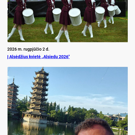
2026 m. rugpjūčio 2 d.
Į Alsėdžius kvietė ,,Alsiedu 2026″