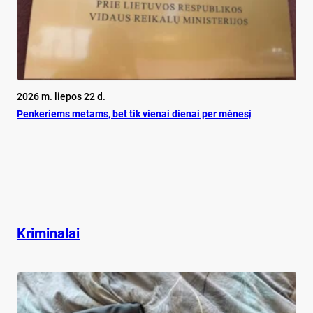
2026 m. liepos 22 d.
Pen­ke­riems me­tams, bet tik vie­nai die­nai per mė­ne­sį
Kriminalai