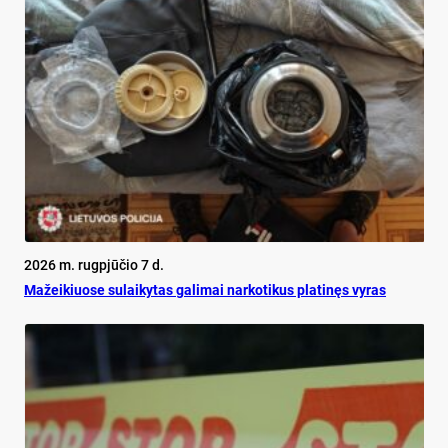
2026 m. rugpjūčio 7 d.
Mažeikiuose sulaikytas galimai narkotikus platinęs vyras