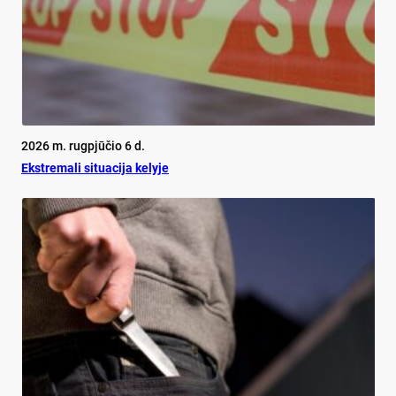
2026 m. rugpjūčio 6 d.
Ekst­re­ma­li si­tua­ci­ja ke­ly­je