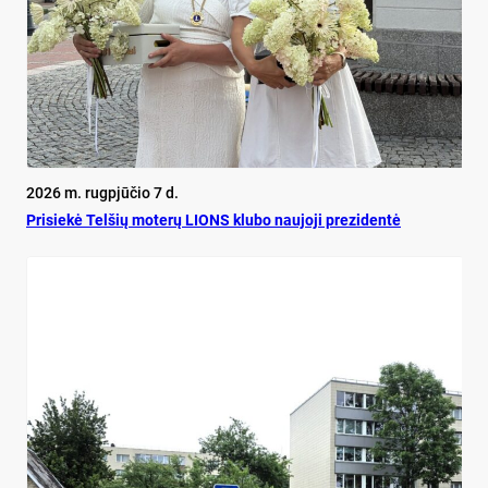
2026 m. rugpjūčio 7 d.
Pri­siekė Tel­šių mo­terų LIONS klu­bo nau­jo­ji pre­zi­dentė