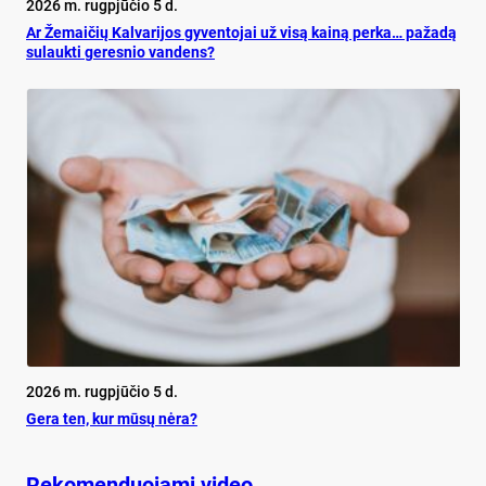
2026 m. rugpjūčio 5 d.
Ar Že­mai­čių Kal­va­ri­jos gy­ven­to­jai už vi­są kai­ną per­ka… pa­ža­dą
su­lauk­ti ge­res­nio van­dens?
2026 m. rugpjūčio 5 d.
Ge­ra ten, kur mū­sų nė­ra?
Rekomenduojami video