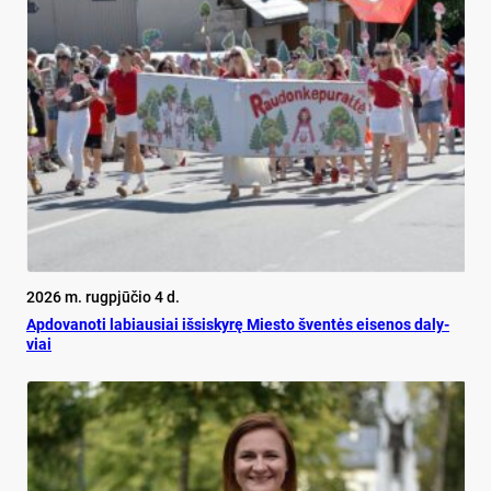
2026 m. rugpjūčio 4 d.
Ap­do­va­no­ti la­biau­siai iš­si­sky­rę Mies­to šven­tės ei­se­nos da­ly­
viai