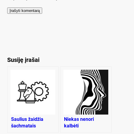
Susiję įrašai
Saulius žaidžia
Niekas nenori
šachmatais
kalbėti