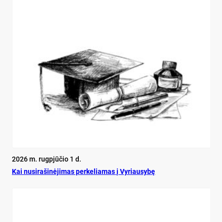
2026 m. rugpjūčio 1 d.
Kai nu­si­ra­ši­nė­ji­mas per­ke­lia­mas į Vy­riau­sy­bę