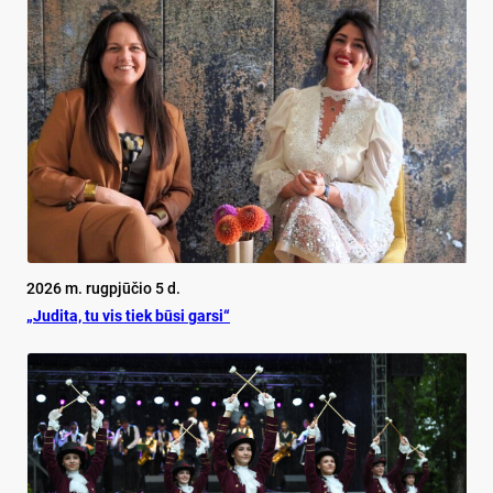
2026 m. rugpjūčio 5 d.
„Judita, tu vis tiek būsi garsi“