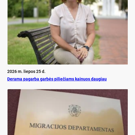
2026 m. liepos 25 d.
De­ra­ma pa­gar­ba gar­bės pi­lie­čiams kai­nuos dau­giau