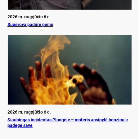
2026 m. rugpjūčio 6 d.
Su­gė­ro­vą pa­dū­rė pei­liu
2026 m. rugpjūčio 6 d.
Siau­bin­gas in­ci­den­tas Plun­gė­je – mo­te­ris ap­si­py­lė ben­zi­nu ir
pa­de­gė sa­ve