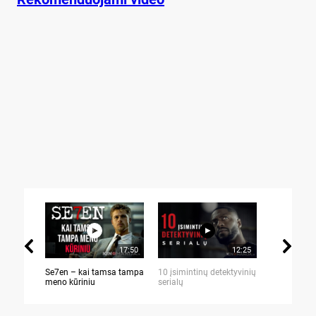
17:50
12:25
Se7en – kai tamsa tampa
10 įsimintinų detektyvinių
10 įtemptų,
meno kūriniu
serialų
stingdančių 