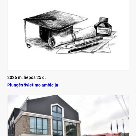
2026 m. liepos 25 d.
Plun­gės švie­ti­mo am­bi­ci­ja