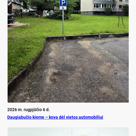
2026 m. rugpjūčio 6 d.
Dau­gia­bu­čio kie­me – ko­va dėl vie­tos au­to­mo­bi­liui