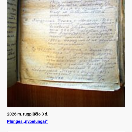
2026 m. rugpjūčio 3 d.
Plun­gės „ny­be­lun­gai“