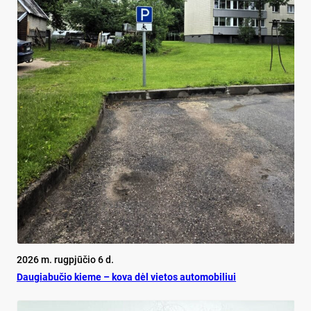
2026 m. rugpjūčio 6 d.
Dau­gia­bu­čio kie­me – ko­va dėl vie­tos au­to­mo­bi­liui