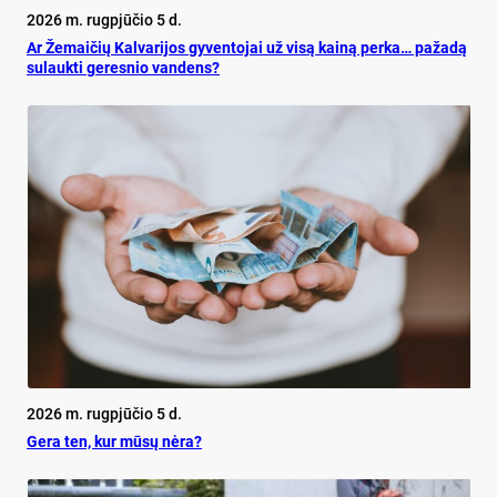
2026 m. rugpjūčio 5 d.
Ar Že­mai­čių Kal­va­ri­jos gy­ven­to­jai už vi­są kai­ną per­ka… pa­ža­dą
su­lauk­ti ge­res­nio van­dens?
2026 m. rugpjūčio 5 d.
Ge­ra ten, kur mū­sų nė­ra?