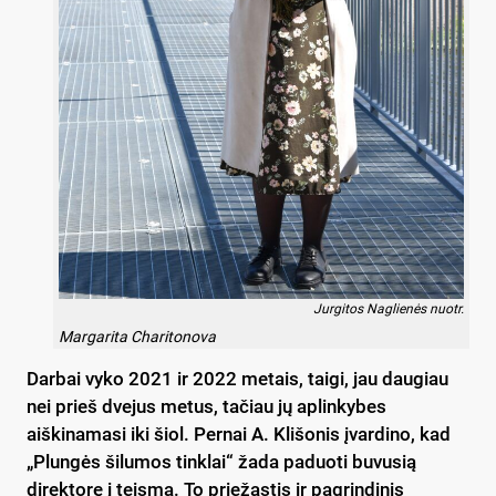
Jurgitos Naglienės nuotr.
Margarita Charitonova
Darbai vyko 2021 ir 2022 metais, taigi, jau daugiau
nei prieš dvejus metus, tačiau jų aplinkybes
aiškinamasi iki šiol. Pernai A. Klišonis įvardino, kad
„Plungės šilumos tinklai“ žada paduoti buvusią
direktorę į teismą. To priežastis ir pagrindinis