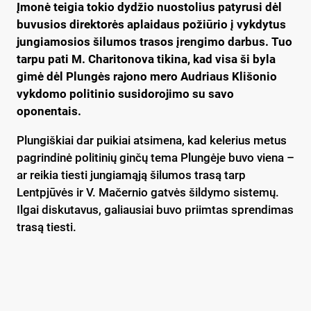
Įmonė teigia tokio dydžio nuostolius patyrusi dėl
buvusios direktorės aplaidaus požiūrio į vykdytus
jungiamosios šilumos trasos įrengimo darbus. Tuo
tarpu pati M. Charitonova tikina, kad visa ši byla
gimė dėl Plungės rajono mero Audriaus Klišonio
vykdomo politinio susidorojimo su savo
oponentais.
Plungiškiai dar puikiai atsimena, kad kelerius metus
pagrindinė politinių ginčų tema Plungėje buvo viena –
ar reikia tiesti jungiamąją šilumos trasą tarp
Lentpjūvės ir V. Mačernio gatvės šildymo sistemų.
Ilgai diskutavus, galiausiai buvo priimtas sprendimas
trasą tiesti.