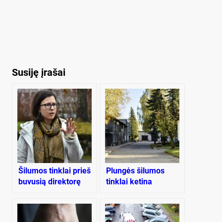
Susiję įrašai
Šilumos tinklai prieš
Plungės šilumos
buvusią direktorę
tinklai ketina
bylinėtis su „Plungės
bioenergija“