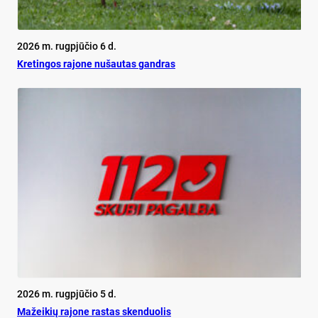
2026 m. rugpjūčio 6 d.
Kretingos rajone nušautas gandras
2026 m. rugpjūčio 5 d.
Mažeikių rajone rastas skenduolis