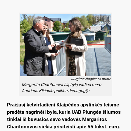
Jurgitos Naglienės nuotr.
Margarita Charitonova šią bylą vadina mero
Audriaus Klišonio politine demagogija
Praėjusį ketvirtadienį Klaipėdos apylinkės teisme
pradėta nagrinėti byla, kuria UAB Plungės šilumos
tinklai iš buvusios savo vadovės Margaritos
Charitonovos siekia prisiteisti apie 55 tūkst. eurų.