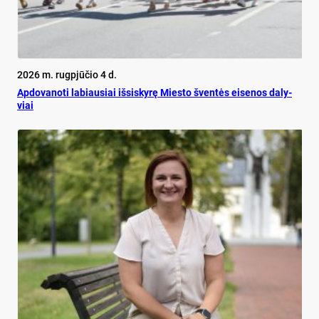
2026 m. rugpjūčio 4 d.
Ap­do­va­no­ti la­biau­siai iš­si­sky­rę Mies­to šven­tės ei­se­nos da­ly­
viai