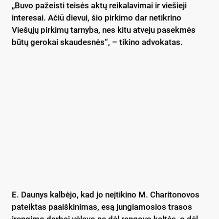
„Buvo pažeisti teisės aktų reikalavimai ir viešieji
interesai. Ačiū dievui, šio pirkimo dar netikrino
Viešųjų pirkimų tarnyba, nes kitu atveju pasekmės
būtų gerokai skaudesnės“, – tikino advokatas.
E. Daunys kalbėjo, kad jo neįtikino M. Charitonovos
pateiktas paaiškinimas, esą jungiamosios trasos
įrengimo darbai vėlavo ne dėl rangovo kaltės, o dėl