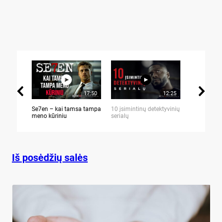
17:50
12:25
Se7en – kai tamsa tampa
10 įsimintinų detektyvinių
10 įtemptų,
meno kūriniu
serialų
stingdančių 
Iš posėdžių salės