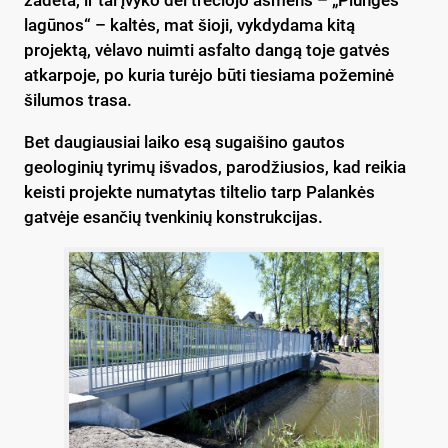
lagūnos“ – kaltės, mat šioji, vykdydama kitą
projektą, vėlavo nuimti asfalto dangą toje gatvės
atkarpoje, po kuria turėjo būti tiesiama požeminė
šilumos trasa.
Bet daugiausiai laiko esą sugaišino gautos
geologinių tyrimų išvados, parodžiusios, kad reikia
keisti projekte numatytas tiltelio tarp Palankės
gatvėje esančių tvenkinių konstrukcijas.