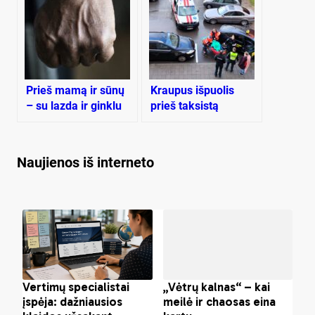
Prieš mamą ir sūnų
Kraupus išpuolis
– su lazda ir ginklu
prieš taksistą
Naujienos iš interneto