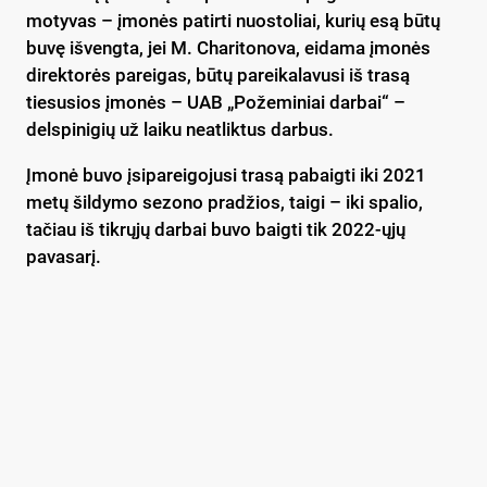
motyvas – įmonės patirti nuostoliai, kurių esą būtų
buvę išvengta, jei M. Charitonova, eidama įmonės
direktorės pareigas, būtų pareikalavusi iš trasą
tiesusios įmonės – UAB „Požeminiai darbai“ –
delspinigių už laiku neatliktus darbus.
Įmonė buvo įsipareigojusi trasą pabaigti iki 2021
metų šildymo sezono pradžios, taigi – iki spalio,
tačiau iš tikrųjų darbai buvo baigti tik 2022-ųjų
pavasarį.