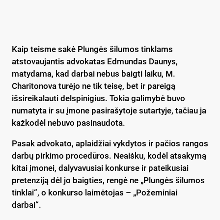
Kaip teisme sakė Plungės šilumos tinklams
atstovaujantis advokatas Edmundas Daunys,
matydama, kad darbai nebus baigti laiku, M.
Charitonova turėjo ne tik teisę, bet ir pareigą
išsireikalauti delspinigius. Tokia galimybė buvo
numatyta ir su įmone pasirašytoje sutartyje, tačiau ja
kažkodėl nebuvo pasinaudota.
Pasak advokato, aplaidžiai vykdytos ir pačios rangos
darbų pirkimo procedūros. Neaišku, kodėl atsakymą
kitai įmonei, dalyvavusiai konkurse ir pateikusiai
pretenziją dėl jo baigties, rengė ne „Plungės šilumos
tinklai“, o konkurso laimėtojas – „Požeminiai
darbai“.