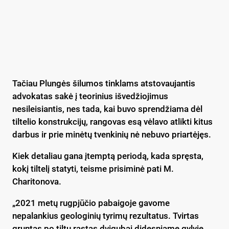
Tačiau Plungės šilumos tinklams atstovaujantis
advokatas sakė į teorinius išvedžiojimus
nesileisiantis, nes tada, kai buvo sprendžiama dėl
tiltelio konstrukcijų, rangovas esą vėlavo atlikti kitus
darbus ir prie minėtų tvenkinių nė nebuvo priartėjęs.
Kiek detaliau gana įtemptą periodą, kada spręsta,
kokį tiltelį statyti, teisme prisiminė pati M.
Charitonova.
„2021 metų rugpjūčio pabaigoje gavome
nepalankius geologinių tyrimų rezultatus. Tvirtas
gruntas po tiltu rastas dvigubai didesniame gylyje,