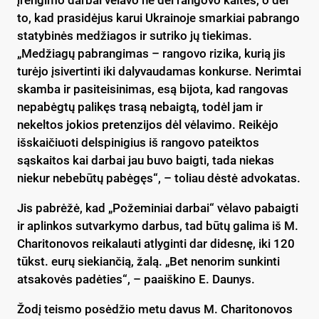
to, kad prasidėjus karui Ukrainoje smarkiai pabrango
statybinės medžiagos ir sutriko jų tiekimas.
„Medžiagų pabrangimas – rangovo rizika, kurią jis
turėjo įsivertinti iki dalyvaudamas konkurse. Nerimtai
skamba ir pasiteisinimas, esą bijota, kad rangovas
nepabėgtų palikęs trasą nebaigtą, todėl jam ir
nekeltos jokios pretenzijos dėl vėlavimo. Reikėjo
išskaičiuoti delspinigius iš rangovo pateiktos
sąskaitos kai darbai jau buvo baigti, tada niekas
niekur nebebūtų pabėgęs“, – toliau dėstė advokatas.
Jis pabrėžė, kad „Požeminiai darbai“ vėlavo pabaigti
ir aplinkos sutvarkymo darbus, tad būtų galima iš M.
Charitonovos reikalauti atlyginti dar didesnę, iki 120
tūkst. eurų siekiančią, žalą. „Bet nenorim sunkinti
atsakovės padėties“, – paaiškino E. Daunys.
Žodį teismo posėdžio metu davus M. Charitonovos