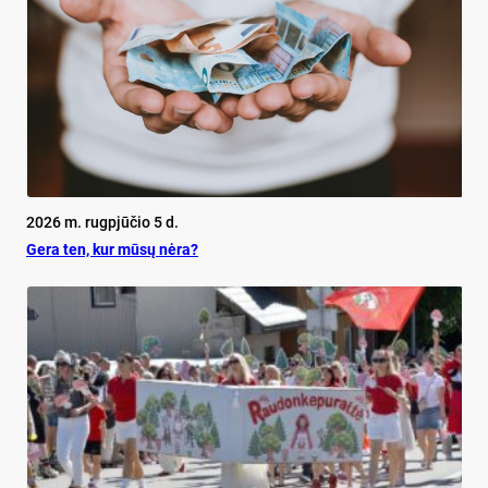
2026 m. rugpjūčio 5 d.
Ge­ra ten, kur mū­sų nė­ra?