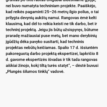
nei buvo numatyta techniniam projekte. Paaiškėjo,
kad reikės pagaminti 25–26 metrų ilgio polius, o tai
prilygta devynių aukštų namui. Rangovas ėmė kelti
klausimą, kad dėl to reikia keisti ne tik darbo, bet ir
techninį projektą. Jeigu jis būtų užsispyręs, būtume
praradę mažiausiai puse metų, bet mano derybinių
įgūdžių dėka pavyko susitarti, kad techninis
projektas nebūtų keičiamas. Spalio 17 d. išsiuntėm
pakoreguotą darbo projektą ekspertizei, lapkričio 8
d. gavome ekspertizės išvadas ir tik tada rangovas
aiškiai žinojo, kokį tiltą turės statyt“, – dėstė buvusi
„Plungės šilumos tinklų“ vadovė.