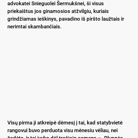
advokatei Snieguolei Šermukšnei, ši visus
priekaištus jos ginamosios atžvilgiu, kuriais
grindžiamas ieškinys, pavadino iš piršto laužtais ir
nerimtai skambančiais.
Visų pirma ji atkreipė dėmesį į tai, kad statybvietė
rangovui buvo perduota visu mėnesiu vėliau, nei
žadėta, ir tai įvyko dėl trečiojo asmens – „Plungės