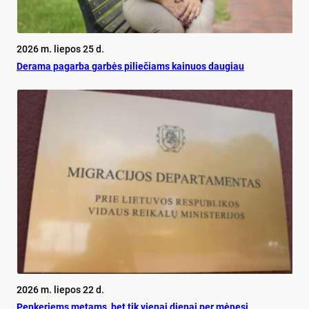
2026 m. liepos 25 d.
De­ra­ma pa­gar­ba gar­bės pi­lie­čiams kai­nuos dau­giau
2026 m. liepos 22 d.
Pen­ke­riems me­tams, bet tik vie­nai die­nai per mė­ne­sį