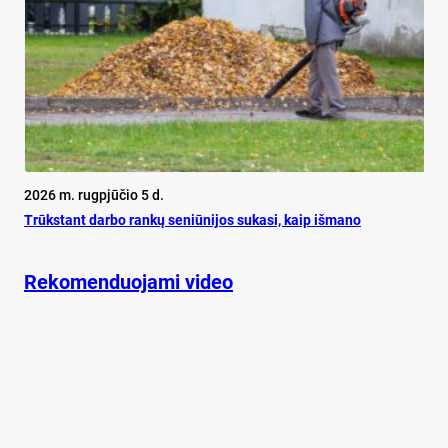
2026 m. rugpjūčio 5 d.
Trūks­tant dar­bo ran­kų se­niū­ni­jos su­ka­si, kaip iš­ma­no
Rekomenduojami video