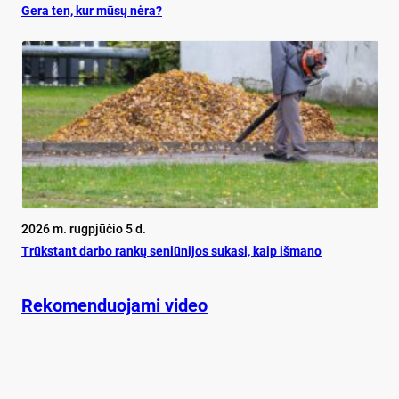
Ge­ra ten, kur mū­sų nė­ra?
2026 m. rugpjūčio 5 d.
Trūks­tant dar­bo ran­kų se­niū­ni­jos su­ka­si, kaip iš­ma­no
Rekomenduojami video