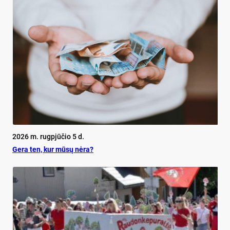
2026 m. rugpjūčio 5 d.
Ge­ra ten, kur mū­sų nė­ra?