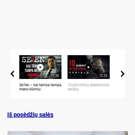
17:50
12:25
Se7en – kai tamsa tampa
10 įsimintinų detektyvinių
10 įtemptų,
meno kūriniu
serialų
stingdančių 
Iš posėdžių salės