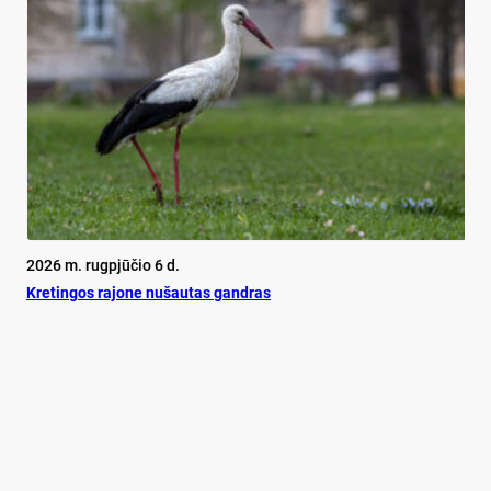
2026 m. rugpjūčio 6 d.
Kretingos rajone nušautas gandras