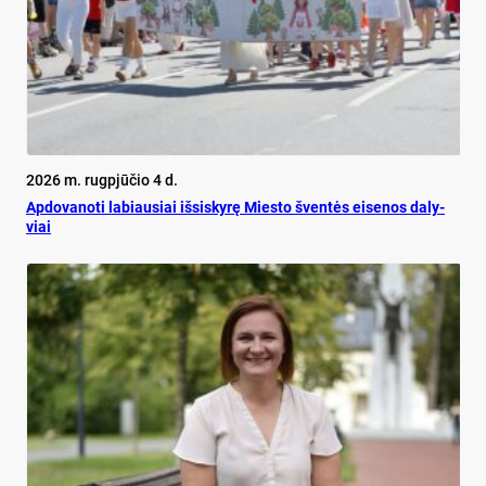
2026 m. rugpjūčio 4 d.
Ap­do­va­no­ti la­biau­siai iš­si­sky­rę Mies­to šven­tės ei­se­nos da­ly­
viai