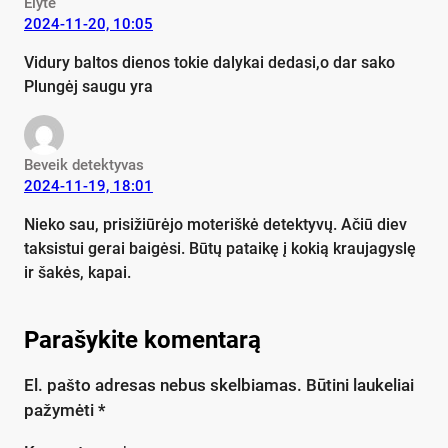
Elytė
2024-11-20, 10:05
Vidury baltos dienos tokie dalykai dedasi,o dar sako
Plungėj saugu yra
Beveik detektyvas
2024-11-19, 18:01
Nieko sau, prisižiūrėjo moteriškė detektyvų. Ačiū diev
taksistui gerai baigėsi. Būtų pataikę į kokią kraujagyslę
ir šakės, kapai.
Parašykite komentarą
El. pašto adresas nebus skelbiamas.
Būtini laukeliai
pažymėti
*