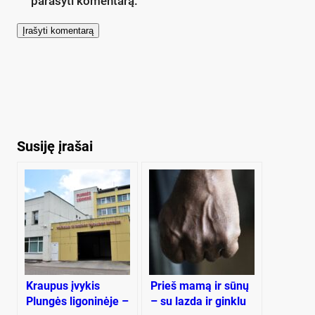
parašyti komentarą.
Susiję įrašai
Kraupus įvykis
Prieš mamą ir sūnų
Plungės ligoninėje –
– su lazda ir ginklu