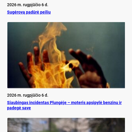
2026 m. rugpjūčio 6 d.
Su­gė­ro­vą pa­dū­rė pei­liu
2026 m. rugpjūčio 6 d.
Siau­bin­gas in­ci­den­tas Plun­gė­je – mo­te­ris ap­si­py­lė ben­zi­nu ir
pa­de­gė sa­ve