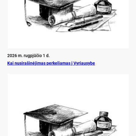
2026 m. rugpjūčio 1 d.
Kai nu­si­ra­ši­nė­ji­mas per­ke­lia­mas į Vy­riau­sy­bę