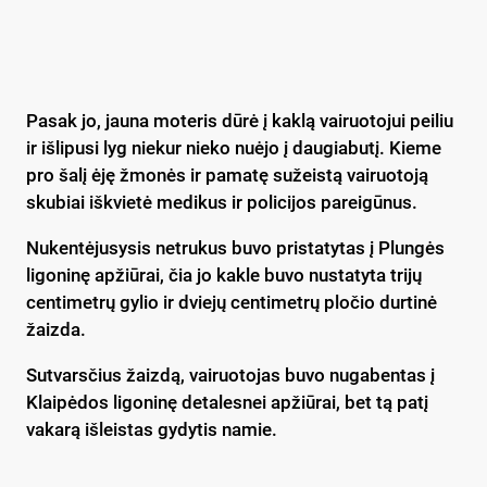
Pasak jo, jauna moteris dūrė į kaklą vairuotojui peiliu
ir išlipusi lyg niekur nieko nuėjo į daugiabutį. Kieme
pro šalį ėję žmonės ir pamatę sužeistą vairuotoją
skubiai iškvietė medikus ir policijos pareigūnus.
Nukentėjusysis netrukus buvo pristatytas į Plungės
ligoninę apžiūrai, čia jo kakle buvo nustatyta trijų
centimetrų gylio ir dviejų centimetrų pločio durtinė
žaizda.
Sutvarsčius žaizdą, vairuotojas buvo nugabentas į
Klaipėdos ligoninę detalesnei apžiūrai, bet tą patį
vakarą išleistas gydytis namie.