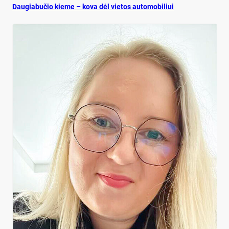
Dau­gia­bu­čio kie­me – ko­va dėl vie­tos au­to­mo­bi­liui