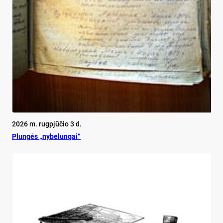
2026 m. rugpjūčio 3 d.
Plun­gės „ny­be­lun­gai“