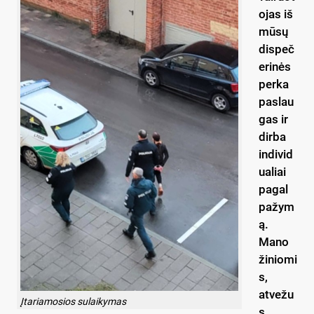
ojas iš
mūsų
dispeč
erinės
perka
paslau
gas ir
dirba
individ
ualiai
pagal
pažym
ą.
Mano
žiniomi
s,
atvežu
Įtariamosios sulaikymas
s