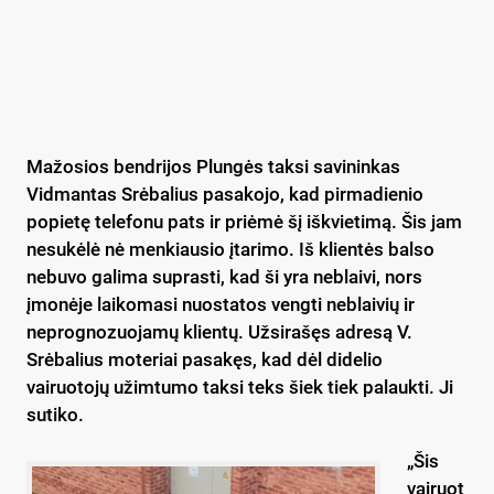
Mažosios bendrijos Plungės taksi savininkas
Vidmantas Srėbalius pasakojo, kad pirmadienio
popietę telefonu pats ir priėmė šį iškvietimą. Šis jam
nesukėlė nė menkiausio įtarimo. Iš klientės balso
nebuvo galima suprasti, kad ši yra neblaivi, nors
įmonėje laikomasi nuostatos vengti neblaivių ir
neprognozuojamų klientų. Užsirašęs adresą V.
Srėbalius moteriai pasakęs, kad dėl didelio
vairuotojų užimtumo taksi teks šiek tiek palaukti. Ji
sutiko.
„Šis
vairuot