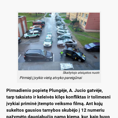
Skaitytojo atsiųstos nuotr.
Pirmieji į įvykio vietą atvyko pareigūnai
Pirmadienio popietę Plungėje, A. Jucio gatvėje,
tarp taksisto ir keleivės kilęs konfliktas ir tolimesni
įvykiai priminė įtempto veiksmo filmą. Ant kojų
sukeltos gausios tarnybos skubėjo į 12 numeriu
pažymėto daugiabučio namo kiemą, kur, kaip buvo