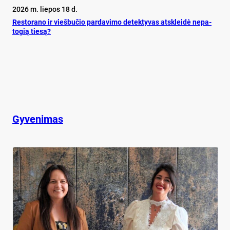
2026 m. liepos 18 d.
Res­to­ra­no ir vieš­bu­čio par­da­vi­mo de­tek­ty­vas at­sklei­dė ne­pa­
to­gią tie­są?
Gyvenimas