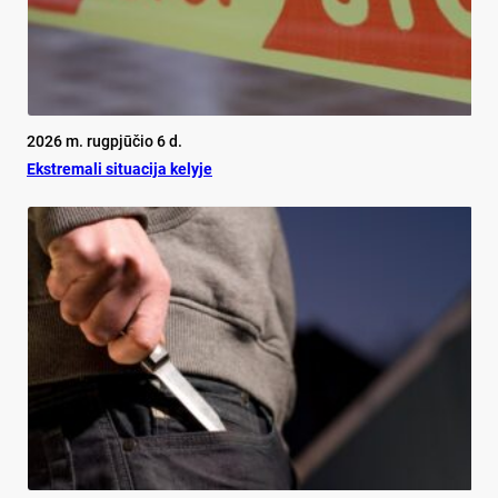
2026 m. rugpjūčio 6 d.
Ekst­re­ma­li si­tua­ci­ja ke­ly­je