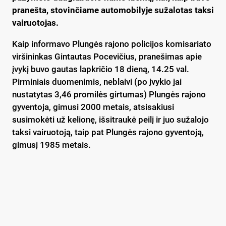
pranešta, stovinčiame automobilyje sužalotas taksi
vairuotojas.
Kaip informavo Plungės rajono policijos komisariato
viršininkas Gintautas Pocevičius, pranešimas apie
įvykį buvo gautas lapkričio 18 dieną, 14.25 val.
Pirminiais duomenimis, neblaivi (po įvykio jai
nustatytas 3,46 promilės girtumas) Plungės rajono
gyventoja, gimusi 2000 metais, atsisakiusi
susimokėti už kelionę, išsitraukė peilį ir juo sužalojo
taksi vairuotoją, taip pat Plungės rajono gyventoją,
gimusį 1985 metais.