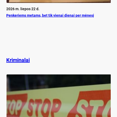
2026 m. liepos 22 d.
Pen­ke­riems me­tams, bet tik vie­nai die­nai per mė­ne­sį
Kriminalai