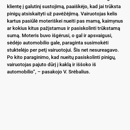
klientę į galutinį sustojimą, paaiškėjo, kad jai trūksta
pinigų atsiskaityti už pavėžėjimą. Vairuotojas kelis
kartus pasiūlė moteriškei nueiti pas mamą, kaimynus
ar kokius kitus pažįstamus ir pasiskolinti trūkstamą
sumą. Moteris buvo išgėrusi, o gal ir apsvaigusi,
sėdėjo automobilio gale, paraginta susimokėti
stuktelėjo per petį vairuotojui. Šis net nesureagavo.
Po kito paraginimo, kad nueitų pasiskolinti pinigų,
vairuotojas pajuto dūrį į kaklą ir iššoko iš
automobilio“, – pasakojo V. Srėbalius.