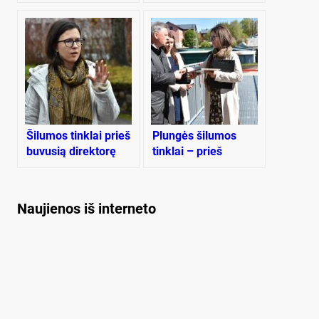
nužudyta pacientė
Šilumos tinklai prieš
Plungės šilumos
buvusią direktorę
tinklai – prieš
buvusią direktorę
Naujienos iš interneto