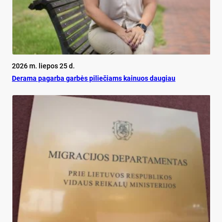
2026 m. liepos 25 d.
De­ra­ma pa­gar­ba gar­bės pi­lie­čiams kai­nuos dau­giau