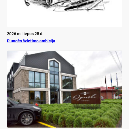
2026 m. liepos 25 d.
Plun­gės švie­ti­mo am­bi­ci­ja