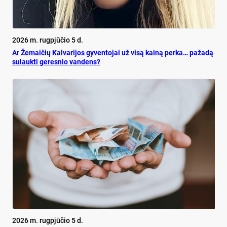
2026 m. rugpjūčio 5 d.
Ar Že­mai­čių Kal­va­ri­jos gy­ven­to­jai už vi­są kai­ną per­ka… pa­ža­dą
su­lauk­ti ge­res­nio van­dens?
2026 m. rugpjūčio 5 d.