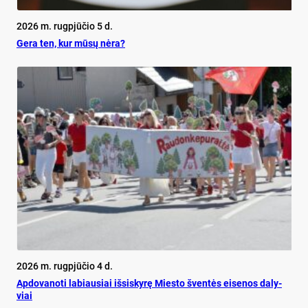
2026 m. rugpjūčio 5 d.
Ge­ra ten, kur mū­sų nė­ra?
2026 m. rugpjūčio 4 d.
Ap­do­va­no­ti la­biau­siai iš­si­sky­rę Mies­to šven­tės ei­se­nos da­ly­
viai