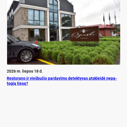
2026 m. liepos 18 d.
Res­to­ra­no ir vieš­bu­čio par­da­vi­mo de­tek­ty­vas at­sklei­dė ne­pa­
to­gią tie­są?