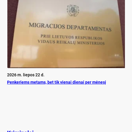
2026 m. liepos 22 d.
Pen­ke­riems me­tams, bet tik vie­nai die­nai per mė­ne­sį