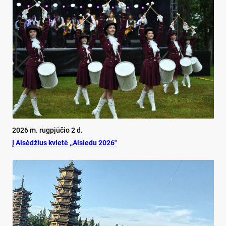
2026 m. rugpjūčio 2 d.
Į Alsėdžius kvietė ,,Alsiedu 2026″