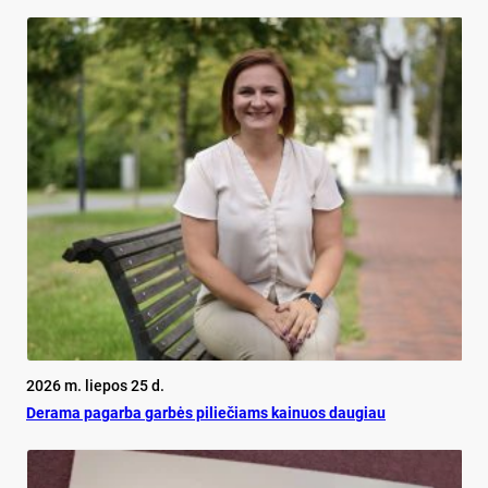
2026 m. liepos 25 d.
De­ra­ma pa­gar­ba gar­bės pi­lie­čiams kai­nuos dau­giau