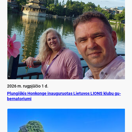
2026 m. rugpjūčio 1 d.
Plun­giš­kis Hon­kon­ge inau­gu­ruo­tas Lie­tu­vos LIONS klu­bų gu­
ber­na­to­riu­mi