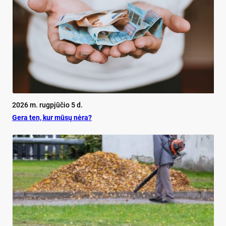
2026 m. rugpjūčio 5 d.
Ge­ra ten, kur mū­sų nė­ra?