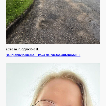
2026 m. rugpjūčio 6 d.
Dau­gia­bu­čio kie­me – ko­va dėl vie­tos au­to­mo­bi­liui