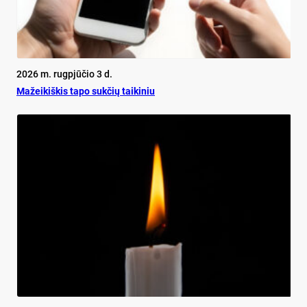
2026 m. rugpjūčio 3 d.
Mažeikiškis tapo sukčių taikiniu