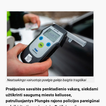
Neatsakingo vairuotojo poelgis galėjo baigtis tragiškai
Praėjusios savaitės penktadienio vakarą, siekdami
užtikrinti saugumą miesto keliuose,
patruliuojantys Plungės rajono policijos pareigūnai