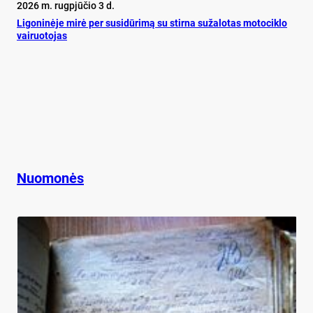
2026 m. rugpjūčio 3 d.
Ligoninėje mirė per susidūrimą su stirna sužalotas motociklo
vairuotojas
Nuomonės