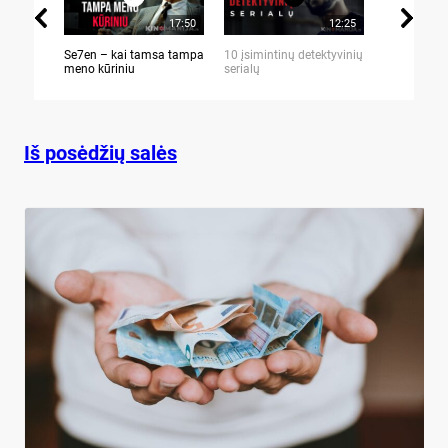
17:50
12:25
Se7en – kai tamsa tampa
10 įsimintinų detektyvinių
10 įtemptų,
meno kūriniu
serialų
stingdančių 
Iš posėdžių salės