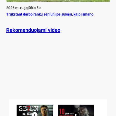
2026 m. rugpjūčio 5 d.
Trūks­tant dar­bo ran­kų se­niū­ni­jos su­ka­si, kaip iš­ma­no
Rekomenduojami video