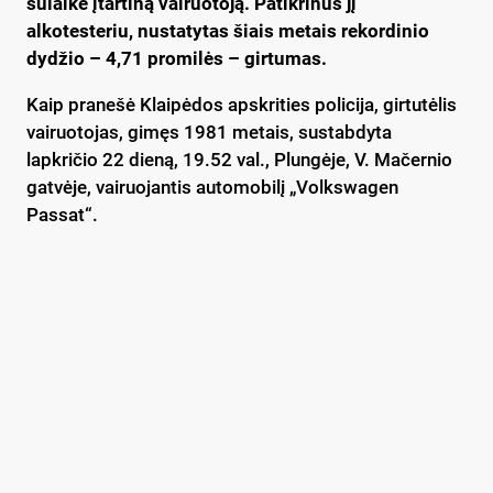
sulaikė įtartiną vairuotoją. Patikrinus jį
alkotesteriu, nustatytas šiais metais rekordinio
dydžio – 4,71 promilės – girtumas.
Kaip pranešė Klaipėdos apskrities policija, girtutėlis
vairuotojas, gimęs 1981 metais, sustabdyta
lapkričio 22 dieną, 19.52 val., Plungėje, V. Mačernio
gatvėje, vairuojantis automobilį „Volkswagen
Passat“.