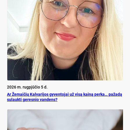
2026 m. rugpjūčio 5 d.
Ar Že­mai­čių Kal­va­ri­jos gy­ven­to­jai už vi­są kai­ną per­ka… pa­ža­dą
su­lauk­ti ge­res­nio van­dens?