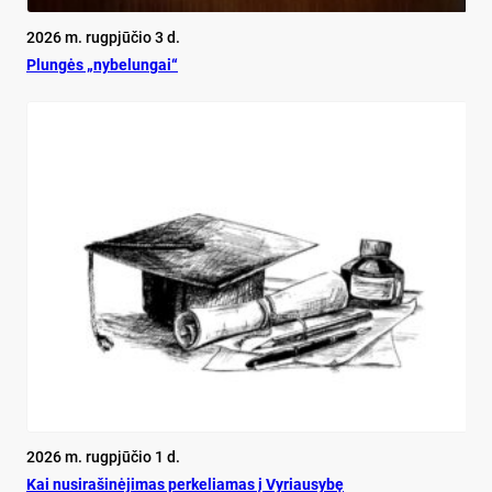
2026 m. rugpjūčio 3 d.
Plun­gės „ny­be­lun­gai“
2026 m. rugpjūčio 1 d.
Kai nu­si­ra­ši­nė­ji­mas per­ke­lia­mas į Vy­riau­sy­bę