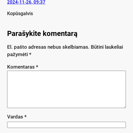
2024-11-26, 09:37
Kopūsgalvis
Parašykite komentarą
El. pašto adresas nebus skelbiamas.
Būtini laukeliai
pažymėti
*
Komentaras
*
Vardas
*