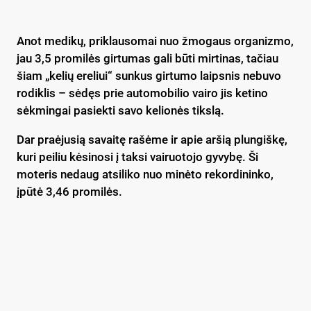
Anot medikų, priklausomai nuo žmogaus organizmo,
jau 3,5 promilės girtumas gali būti mirtinas, tačiau
šiam „kelių ereliui“ sunkus girtumo laipsnis nebuvo
rodiklis – sėdęs prie automobilio vairo jis ketino
sėkmingai pasiekti savo kelionės tikslą.
Dar praėjusią savaitę rašėme ir apie aršią plungiškę,
kuri peiliu kėsinosi į taksi vairuotojo gyvybę. Ši
moteris nedaug atsiliko nuo minėto rekordininko,
įpūtė 3,46 promilės.