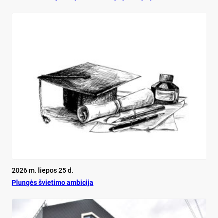
2026 m. liepos 25 d.
Plun­gės švie­ti­mo am­bi­ci­ja