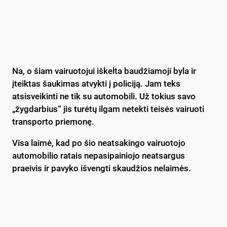
Na, o šiam vairuotojui iškelta baudžiamoji byla ir
įteiktas šaukimas atvykti į policiją. Jam teks
atsisveikinti ne tik su automobili. Už tokius savo
„žygdarbius“ jis turėtų ilgam netekti teisės vairuoti
transporto priemonę.
Visa laimė, kad po šio neatsakingo vairuotojo
automobilio ratais nepasipainiojo neatsargus
praeivis ir pavyko išvengti skaudžios nelaimės.