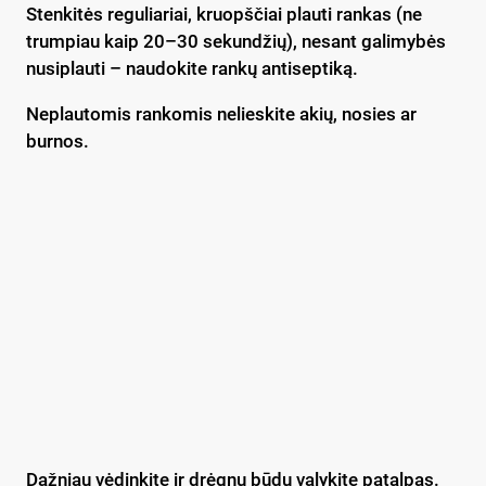
Stenkitės reguliariai, kruopščiai plauti rankas (ne
trumpiau kaip 20–30 sekundžių), nesant galimybės
nusiplauti – naudokite rankų antiseptiką.
Neplautomis rankomis nelieskite akių, nosies ar
burnos.
Dažniau vėdinkite ir drėgnu būdu valykite patalpas.