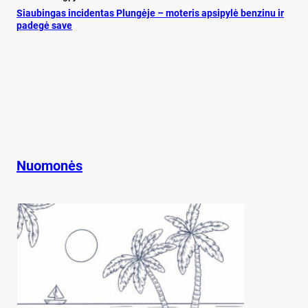
Siau­bin­gas in­ci­den­tas Plun­gė­je – mo­te­ris ap­si­py­lė ben­zi­nu ir
pa­de­gė sa­ve
Nuomonės