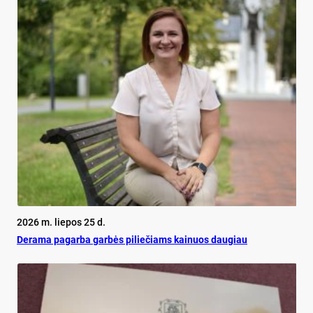
2026 m. liepos 25 d.
De­ra­ma pa­gar­ba gar­bės pi­lie­čiams kai­nuos dau­giau