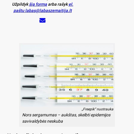
Užpildyk
šią formą
arba rašyk
el.
paštu labas@labaszemaitija.lt
„Freepik“ nuotrauka
Nors sergamumas – aukštas, skelbti epidemijos
savivaldybės neskuba