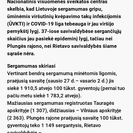
Nacionalinis visuomenės sveikatos centras
skelbia, kad Lietuvoje sergamumas gripu,
ūminėmis viršutinių kvėpavimo takų infekcijomis
(ŪVKTI) ir COVID-19 liga tebeauga ir jau viršijo
pernykštį lygį. 37-iose savivaldybėse sergančiųjų
skaičius jau pasiekė epideminį lygį, tačiau nei
Plungės rajono, nei Rietavo savivaldybės šiame
sąraše nėra.
Sergamumas skiriasi
Vertinant bendrą sergamumą minėtomis ligomis,
praėjusią savaitę (sausio 27 d.– vasario 2 d.) jis
siekė 1 910,5 atvejo 100 tūkst. gyventojų (pernai tuo
pačiu metu siekė 1 783,2 atvejo).
Mažiausias sergamumas registruotas Tauragės
apskrityje (1 307), didžiausias – Vilniaus apskrityje
(2 363). Plungės rajone praėjusią savaitę 100 tūkst.
gyventojų teko 1 149 sergantysis, Rietavo
savivaldybėje –