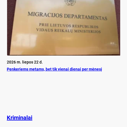
2026 m. liepos 22 d.
Pen­ke­riems me­tams, bet tik vie­nai die­nai per mė­ne­sį
Kriminalai