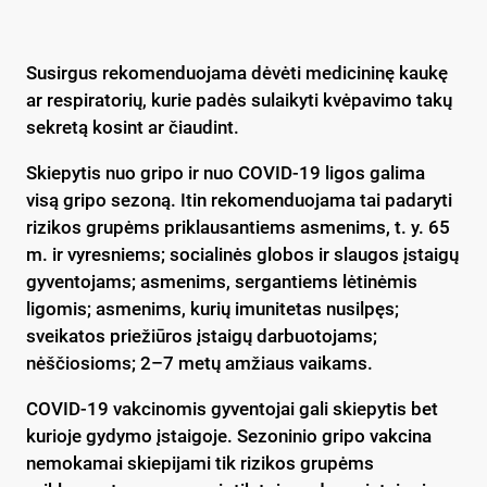
Susirgus rekomenduojama dėvėti medicininę kaukę
ar respiratorių, kurie padės sulaikyti kvėpavimo takų
sekretą kosint ar čiaudint.
Skiepytis nuo gripo ir nuo COVID-19 ligos galima
visą gripo sezoną. Itin rekomenduojama tai padaryti
rizikos grupėms priklausantiems asmenims, t. y. 65
m. ir vyresniems; socialinės globos ir slaugos įstaigų
gyventojams; asmenims, sergantiems lėtinėmis
ligomis; asmenims, kurių imunitetas nusilpęs;
sveikatos priežiūros įstaigų darbuotojams;
nėščiosioms; 2–7 metų amžiaus vaikams.
COVID-19 vakcinomis gyventojai gali skiepytis bet
kurioje gydymo įstaigoje. Sezoninio gripo vakcina
nemokamai skiepijami tik rizikos grupėms