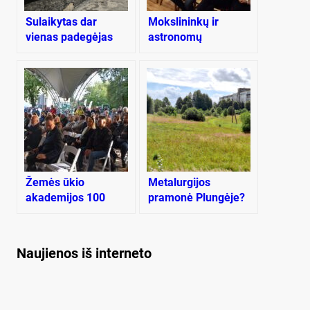
Sulaikytas dar
Mokslininkų ir
vienas padegėjas
astronomų
suvažiavimas
Rietave
Žemės ūkio
Metalurgijos
akademijos 100
pramonė Plungėje?
metų jubiliejus –
Plungėje
Naujienos iš interneto