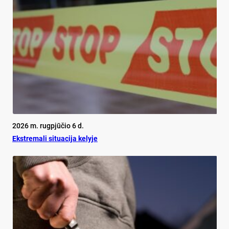
2026 m. rugpjūčio 6 d.
Ekst­re­ma­li si­tua­ci­ja ke­ly­je