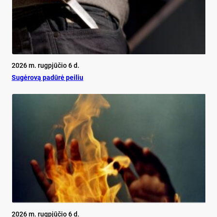
2026 m. rugpjūčio 6 d.
Su­gė­ro­vą pa­dū­rė pei­liu
2026 m. rugpjūčio 6 d.