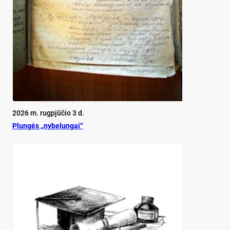
2026 m. rugpjūčio 3 d.
Plun­gės „ny­be­lun­gai“