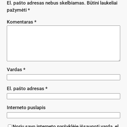
El. pašto adresas nebus skelbiamas.
Būtini laukeliai
pažymėti
*
Komentaras
*
Vardas
*
El. pašto adresas
*
Interneto puslapis
Noriu savo interneto naršyklėje išsaugoti vardą, el.