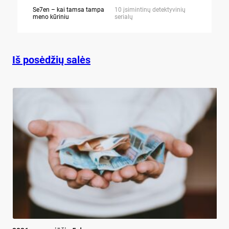
Se7en – kai tamsa tampa
10 įsimintinų detektyvinių
10 įtemptų,
meno kūriniu
serialų
stingdančių 
Iš posėdžių salės