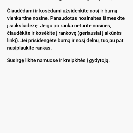
Čiaudėdami ir kosėdami užsidenkite nosį ir burną
vienkartine nosine. Panaudotas nosinaites išmeskite
į šiukšliadėžę. Jeigu po ranka neturite nosinės,
čiaudėkite ir kosėkite į rankovę (geriausiai į alkūnės
linkį). Jei prisidengėte burną ir nosį delnu, tuojau pat
nusiplaukite rankas.
Susirgę likite namuose ir kreipkitės į gydytoją.