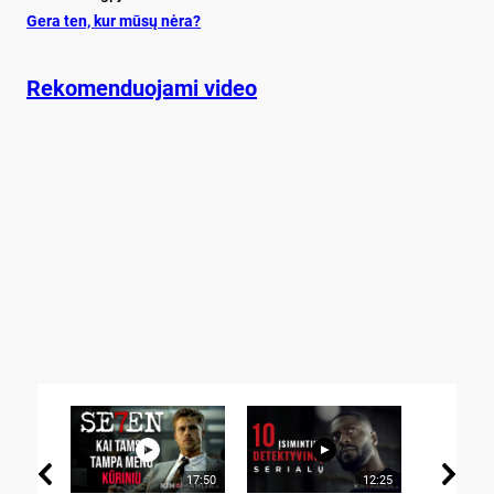
Ge­ra ten, kur mū­sų nė­ra?
Rekomenduojami video
17:50
12:25