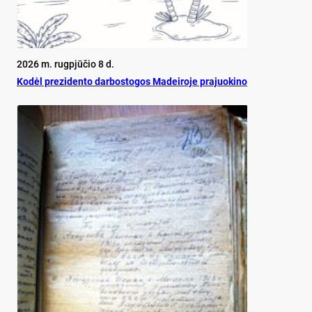
2026 m. rugpjūčio 8 d.
Ko­dėl pre­zi­den­to dar­bos­to­gos Ma­dei­ro­je pra­juo­ki­no