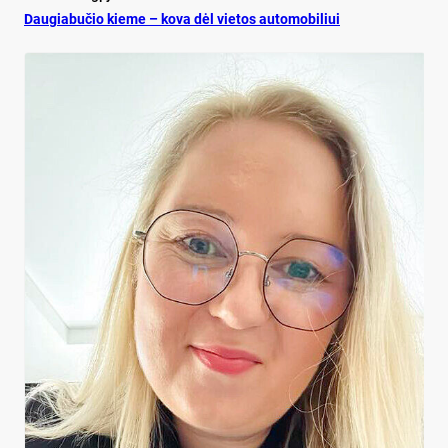
Dau­gia­bu­čio kie­me – ko­va dėl vie­tos au­to­mo­bi­liui