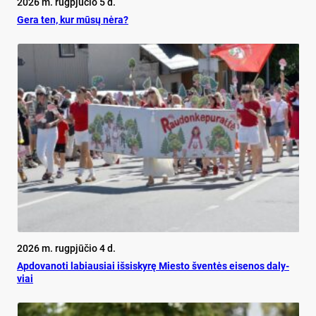
2026 m. rugpjūčio 5 d.
Ge­ra ten, kur mū­sų nė­ra?
2026 m. rugpjūčio 4 d.
Ap­do­va­no­ti la­biau­siai iš­si­sky­rę Mies­to šven­tės ei­se­nos da­ly­
viai