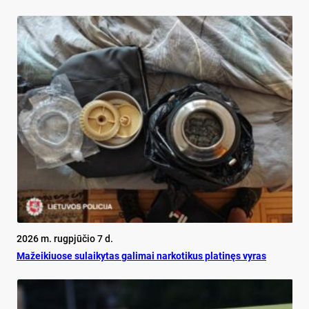
2026 m. rugpjūčio 7 d.
Mažeikiuose sulaikytas galimai narkotikus platinęs vyras