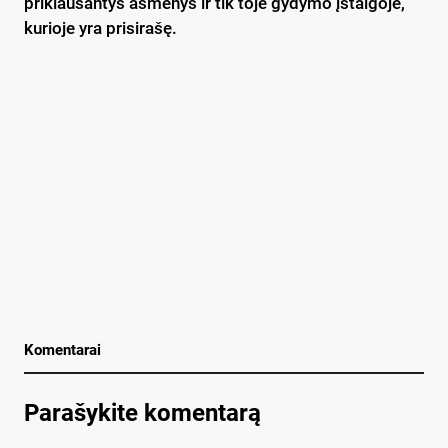
priklausantys asmenys ir tik toje gydymo įstaigoje,
kurioje yra prisirašę.
Komentarai
Parašykite komentarą