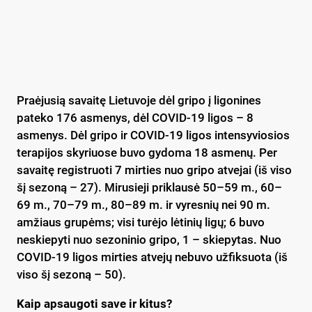
Praėjusią savaitę Lietuvoje dėl gripo į ligonines
pateko 176 asmenys, dėl COVID-19 ligos – 8
asmenys. Dėl gripo ir COVID-19 ligos intensyviosios
terapijos skyriuose buvo gydoma 18 asmenų. Per
savaitę registruoti 7 mirties nuo gripo atvejai (iš viso
šį sezoną – 27). Mirusieji priklausė 50–59 m., 60–
69 m., 70–79 m., 80–89 m. ir vyresnių nei 90 m.
amžiaus grupėms; visi turėjo lėtinių ligų; 6 buvo
neskiepyti nuo sezoninio gripo, 1 – skiepytas. Nuo
COVID-19 ligos mirties atvejų nebuvo užfiksuota (iš
viso šį sezoną – 50).
Kaip apsaugoti save ir kitus?