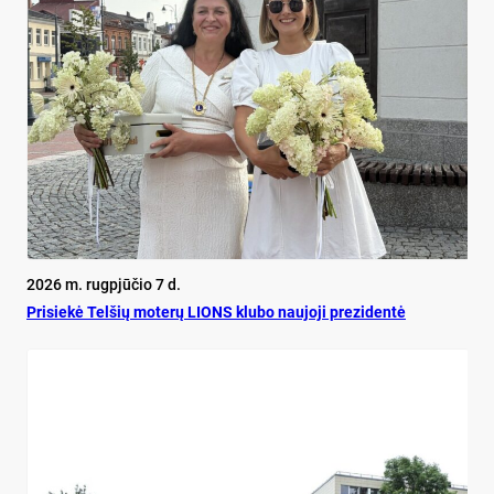
2026 m. rugpjūčio 7 d.
Pri­siekė Tel­šių mo­terų LIONS klu­bo nau­jo­ji pre­zi­dentė