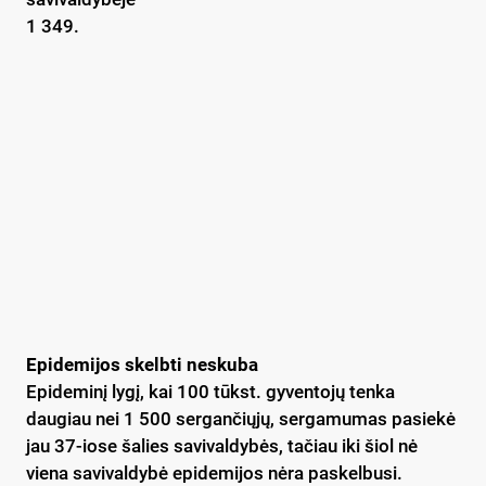
1 349.
Epidemijos skelbti neskuba
Epideminį lygį, kai 100 tūkst. gyventojų tenka
daugiau nei 1 500 sergančiųjų, sergamumas pasiekė
jau 37-iose šalies savivaldybės, tačiau iki šiol nė
viena savivaldybė epidemijos nėra paskelbusi.