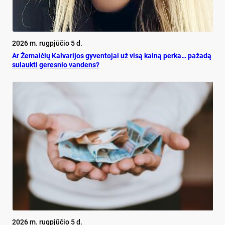
2026 m. rugpjūčio 5 d.
Ar Že­mai­čių Kal­va­ri­jos gy­ven­to­jai už vi­są kai­ną per­ka… pa­ža­dą
su­lauk­ti ge­res­nio van­dens?
2026 m. rugpjūčio 5 d.