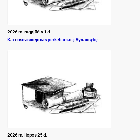
2026 m. rugpjūčio 1 d.
Kai nu­si­ra­ši­nė­ji­mas per­ke­lia­mas į Vy­riau­sy­bę
2026 m. liepos 25 d.