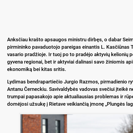
Anksčiau krašto apsaugos ministru dirbęs, o dabar Sei
pirmininko pavaduotojo pareigas einantis L. Kasčiūnas TS
vasario pradžioje. Ir tuoj po to pradėjo aktyvių kelionių 
gyvena regionai, bet ir aktyviai dalinasi savo žiniomis api
ekonomiką bei kitas sritis.
Lydimas bendrapartiečio Jurgio Razmos, pirmadienio rytą
Antanu Černeckiu. Savivaldybės vadovas svečiui įteikė ne
trumpai papasakojo apie aktualiausias problemas ir rūpe
domėjosi užsukę į Rietave veikiančią įmonę „Plungės lagū