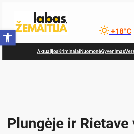
Eiti
prie
turinio
Open toolbar
+18°C
Aktualijos
Kriminalai
Nuomonė
Gyvenimas
Ver
Plungėje ir Rietave