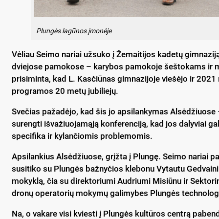
Plungės lagūnos įmonėje
Vėliau Seimo nariai užsuko į Žemaitijos kadetų gimnazij
dviejose pamokose – karybos pamokoje šeštokams ir
prisiminta, kad L. Kasčiūnas gimnazijoje viešėjo ir 2021 
programos 20 metų jubiliejų.
Svečias pažadėjo, kad šis jo apsilankymas Alsėdžiuose –
surengti išvažiuojamąją konferenciją, kad jos dalyviai g
specifika ir kylančiomis problemomis.
Apsilankius Alsėdžiuose, grįžta į Plungę. Seimo nariai 
susitiko su Plungės bažnyčios klebonu Vytautu Gedvainiu.
mokyklą, čia su direktoriumi Audriumi Misiūnu ir Sektorin
dronų operatorių mokymų galimybes Plungės technologij
Na, o vakare visi kviesti į Plungės kultūros centrą paben