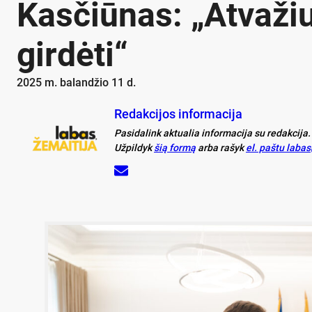
Kasčiūnas: „Atvažiu
girdėti“
2025 m. balandžio 11 d.
Redakcijos informacija
Pasidalink aktualia informacija su redakcija.
Užpildyk
šią formą
arba rašyk
el. paštu laba