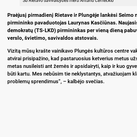
Su Rietavo savivaldybės meru Antanu Černeckiu
Praėjusį pirmadienį Rietave ir Plungėje lankėsi Seimo
pirmininko pavaduotojas Laurynas Kasčiūnas. Naujasi
demokratų (TS-LKD) pirmininkas per vieną dieną pabuvoj
verslo, švietimo, savivaldos atstovais.
Vizitą mūsų krašte vainikavo Plungės kultūros centre vak
atvirai prisipažino, kad pastaruosius ketverius metus už
metas nusileisti ant žemės ir apsidairyti, kaip ir kuo gy
būti kartu. Mes nebūsim tie neklystantys, atvažiuojam klau
problemų sprendimus“, – kalbėjo svečias.