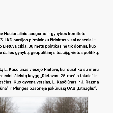
me Nacionalinio saugumo ir gynybos komiteto
-LKD partijos pirmininku išrinktas visai neseniai –
po Lietuvą ciklą. Jų metu politikas ne tik domisi, kuo
e šalies gynybą, geopolitinę situaciją, vietos politiką,
 L. Kasčiūnas viešėjo Rietave, kur susitiko su meru
seniai išleistą knygą „Rietavas. 25-mečio takais“ ir
sčius. Kuo gyvena verslas, L. Kasčiūnas ir J. Razma
na“ ir Plungės pašonėje įsikūrusią UAB „Litnaglis“.