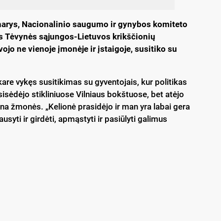
 narys, Nacionalinio saugumo ir gynybos komiteto
s Tėvynės sąjungos-Lietuvos krikščionių
o ne vienoje įmonėje ir įstaigoje, susitiko su
are vykęs susitikimas su gyventojais, kur politikas
sisėdėjo stikliniuose Vilniaus bokštuose, bet atėjo
vena žmonės. „Kelionė prasidėjo ir man yra labai gera
syti ir girdėti, apmąstyti ir pasiūlyti galimus