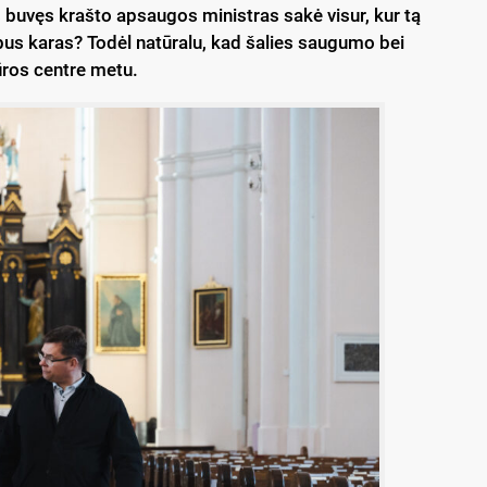
 buvęs krašto apsaugos ministras sakė visur, kur tą
r bus karas? Todėl natūralu, kad šalies saugumo bei
ūros centre metu.