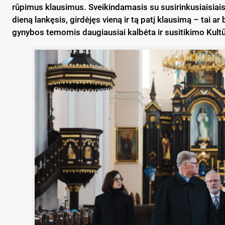
rūpimus klausimus. Sveikindamasis su susirinkusiaisiais
dieną lankęsis, girdėjęs vieną ir tą patį klausimą – tai a
gynybos temomis daugiausiai kalbėta ir susitikimo Kult