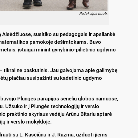
Redakcijos nuotr.
ą Alsėdžiuose, susitiko su pedagogais ir apsilankė
 matematikos pamokoje dešimtokams. Buvo
metais, įstaigai minint gynybinio-pilietinio ugdymo
 tikrai ne paskutinis. Jau galvojama apie galimybę
alėtų plačiau susipažinti su kadetinio ugdymo
pabuvojo Plungės parapijos senelių globos namuose,
 Užsuko ir į Plungės technologijų ir verslo
io praktinio skyriaus vedėju Arūnu Bitariu aptarė
ų ir verslo mokykloje.
drauti su L. Kasčiūnu ir J. Razma, užduoti jiems