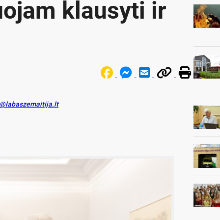
ojam klausyti ir
s@labaszemaitija.lt