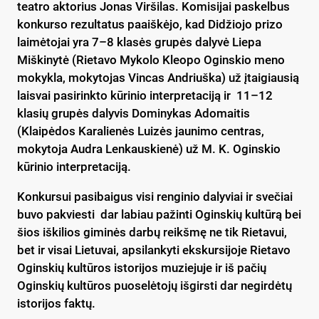
teatro aktorius Jonas Viršilas. Komisijai paskelbus
konkurso rezultatus paaiškėjo, kad Didžiojo prizo
laimėtojai yra 7–8 klasės grupės dalyvė Liepa
Miškinytė (Rietavo Mykolo Kleopo Oginskio meno
mokykla, mokytojas Vincas Andriuška) už įtaigiausią
laisvai pasirinkto kūrinio interpretaciją ir 11–12
klasių grupės dalyvis Dominykas Adomaitis
(Klaipėdos Karalienės Luizės jaunimo centras,
mokytoja Audra Lenkauskienė) už M. K. Oginskio
kūrinio interpretaciją.
Konkursui pasibaigus visi renginio dalyviai ir svečiai
buvo pakviesti dar labiau pažinti Oginskių kultūrą bei
šios iškilios giminės darbų reikšmę ne tik Rietavui,
bet ir visai Lietuvai, apsilankyti ekskursijoje Rietavo
Oginskių kultūros istorijos muziejuje ir iš pačių
Oginskių kultūros puoselėtojų išgirsti dar negirdėtų
istorijos faktų.