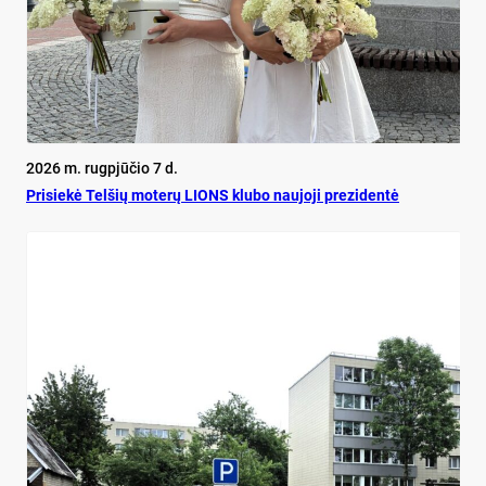
2026 m. rugpjūčio 7 d.
Pri­siekė Tel­šių mo­terų LIONS klu­bo nau­jo­ji pre­zi­dentė