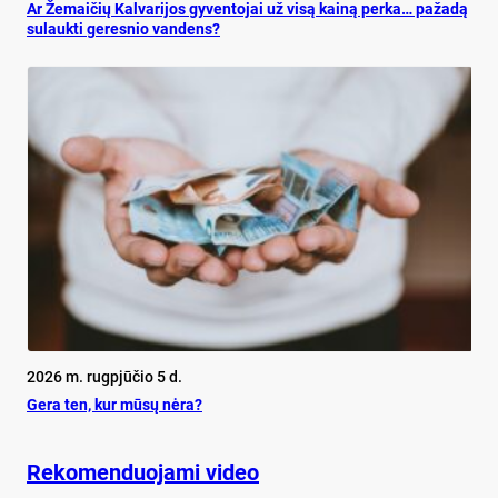
Ar Že­mai­čių Kal­va­ri­jos gy­ven­to­jai už vi­są kai­ną per­ka… pa­ža­dą
su­lauk­ti ge­res­nio van­dens?
2026 m. rugpjūčio 5 d.
Ge­ra ten, kur mū­sų nė­ra?
Rekomenduojami video