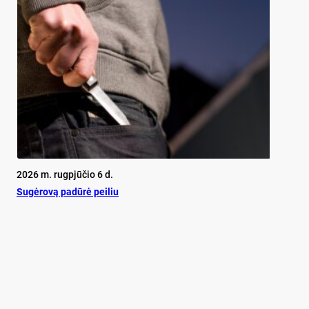
2026 m. rugpjūčio 6 d.
Su­gė­ro­vą pa­dū­rė pei­liu