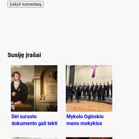
Susiję įrašai
Dėl surasto
Mykolo Oginskio
dokumento gali tekti
meno mokyklos
perrašyti Mykolo
chorų pergalės!
Kleopo Oginskio