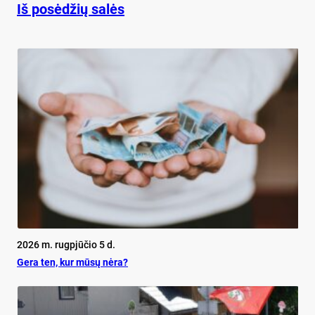
Iš posėdžių salės
2026 m. rugpjūčio 5 d.
Ge­ra ten, kur mū­sų nė­ra?