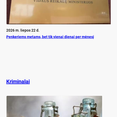
2026 m. liepos 22 d.
Pen­ke­riems me­tams, bet tik vie­nai die­nai per mė­ne­sį
Kriminalai