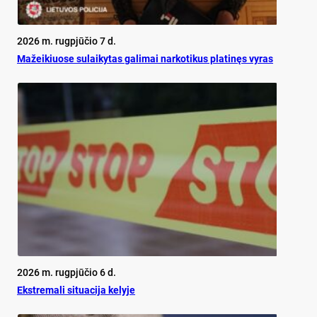
2026 m. rugpjūčio 7 d.
Mažeikiuose sulaikytas galimai narkotikus platinęs vyras
2026 m. rugpjūčio 6 d.
Ekst­re­ma­li si­tua­ci­ja ke­ly­je