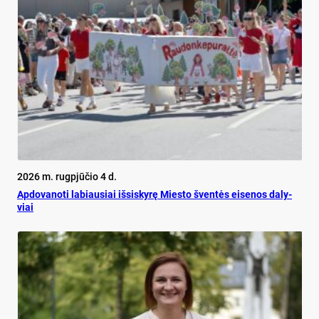
2026 m. rugpjūčio 4 d.
Ap­do­va­no­ti la­biau­siai iš­si­sky­rę Mies­to šven­tės ei­se­nos da­ly­
viai