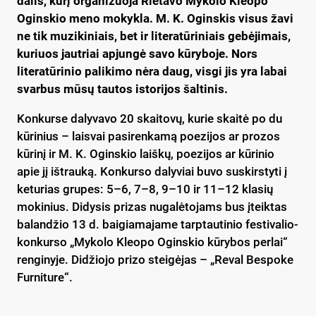
dalis, kurį organizuoja Rietavo Mykolo Kleopo
Oginskio meno mokykla. M. K. Oginskis visus žavi
ne tik muzikiniais, bet ir literatūriniais gebėjimais,
kuriuos jautriai apjungė savo kūryboje. Nors
literatūrinio palikimo nėra daug, visgi jis yra labai
svarbus mūsų tautos istorijos šaltinis.
Konkurse dalyvavo 20 skaitovų, kurie skaitė po du
kūrinius – laisvai pasirenkamą poezijos ar prozos
kūrinį ir M. K. Oginskio laiškų, poezijos ar kūrinio
apie jį ištrauką. Konkurso dalyviai buvo suskirstyti į
keturias grupes: 5–6, 7–8, 9–10 ir 11–12 klasių
mokinius. Didysis prizas nugalėtojams bus įteiktas
balandžio 13 d. baigiamajame tarptautinio festivalio-
konkurso „Mykolo Kleopo Oginskio kūrybos perlai“
renginyje. Didžiojo prizo steigėjas – „Reval Bespoke
Furniture“.