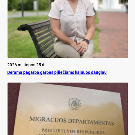
2026 m. liepos 25 d.
De­ra­ma pa­gar­ba gar­bės pi­lie­čiams kai­nuos dau­giau