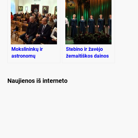
gyvenimo faktus
Mokslininkų ir
Stebino ir žavėjo
astronomų
žemaitiškos dainos
suvažiavimas
festivalis-konkursas
Rietave
Naujienos iš interneto