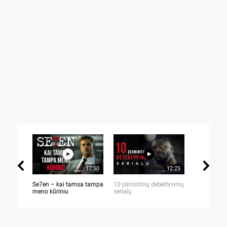
17:50
12:25
Se7en – kai tamsa tampa
10 įsimintinų detektyvinių
10 įtemptų,
meno kūriniu
serialų
stingdančių 