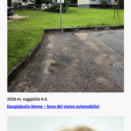
2026 m. rugpjūčio 6 d.
Dau­gia­bu­čio kie­me – ko­va dėl vie­tos au­to­mo­bi­liui