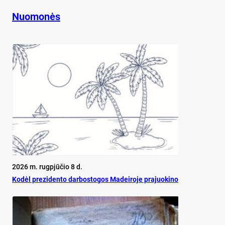
Nuomonės
2026 m. rugpjūčio 8 d.
Ko­dėl pre­zi­den­to dar­bos­to­gos Ma­dei­ro­je pra­juo­ki­no