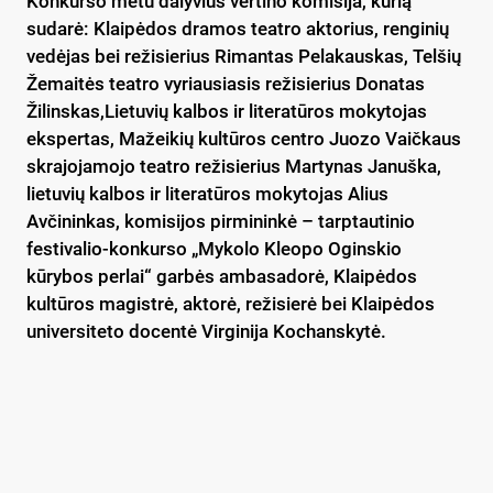
Konkurso metu dalyvius vertino komisija, kurią
sudarė: Klaipėdos dramos teatro aktorius, renginių
vedėjas bei režisierius Rimantas Pelakauskas, Telšių
Žemaitės teatro vyriausiasis režisierius Donatas
Žilinskas,Lietuvių kalbos ir literatūros mokytojas
ekspertas, Mažeikių kultūros centro Juozo Vaičkaus
skrajojamojo teatro režisierius Martynas Januška,
lietuvių kalbos ir literatūros mokytojas Alius
Avčininkas, komisijos pirmininkė – tarptautinio
festivalio-konkurso „Mykolo Kleopo Oginskio
kūrybos perlai“ garbės ambasadorė, Klaipėdos
kultūros magistrė, aktorė, režisierė bei Klaipėdos
universiteto docentė Virginija Kochanskytė.