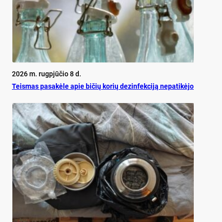
2026 m. rugpjūčio 8 d.
Teis­mas pa­sa­kė­le apie bi­čių ko­rių de­zin­fek­ci­ją ne­pa­ti­kė­jo