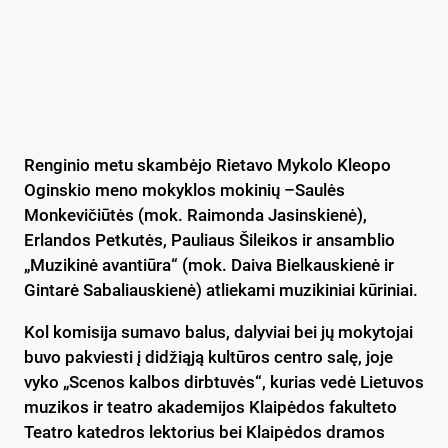
Renginio metu skambėjo Rietavo Mykolo Kleopo
Oginskio meno mokyklos mokinių –Saulės
Monkevičiūtės (mok. Raimonda Jasinskienė),
Erlandos Petkutės, Pauliaus Šileikos ir ansamblio
„Muzikinė avantiūra“ (mok. Daiva Bielkauskienė ir
Gintarė Sabaliauskienė) atliekami muzikiniai kūriniai.
Kol komisija sumavo balus, dalyviai bei jų mokytojai
buvo pakviesti į didžiąją kultūros centro salę, joje
vyko „Scenos kalbos dirbtuvės“, kurias vedė Lietuvos
muzikos ir teatro akademijos Klaipėdos fakulteto
Teatro katedros lektorius bei Klaipėdos dramos