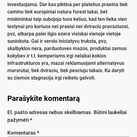
investuojama. Dar kas piktina per platelius praeina tiek
camino tiek europiniai natura forest takai, bet
miskininkai taip subojoja tuos kelius, kad ten lieka vien
teslynai pro kuriuos nei praeisi nei dviraciu pravaziuosi,
pvz, atkarpa palei ilgio ezera visiskai vienoje vietoje
suniokota. Gal ir verslo iniciatyvu truksta, pvz,
skalbyklos nera, parduotuves mazos, produktai zemos
kokybes ir t.t. kemperiams irgi nelabai kokios
infrastrukturos yra, mazai reklamuojami alternatyvus
marsrutai, tiek dviraciu, tiek pesciuju takais. Ka daryti
su ziemos stagnacija irgi reiketu galvoti.
Parašykite komentarą
El. pašto adresas nebus skelbiamas.
Būtini laukeliai
pažymėti
*
Komentaras
*