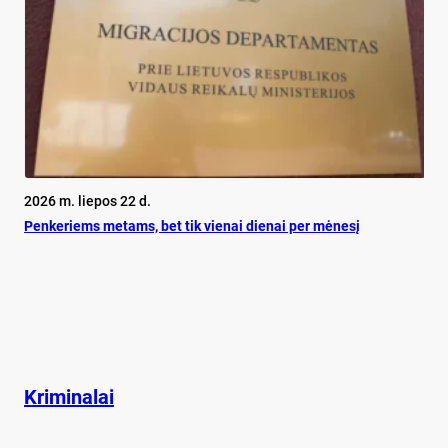
2026 m. liepos 22 d.
Pen­ke­riems me­tams, bet tik vie­nai die­nai per mė­ne­sį
Kriminalai