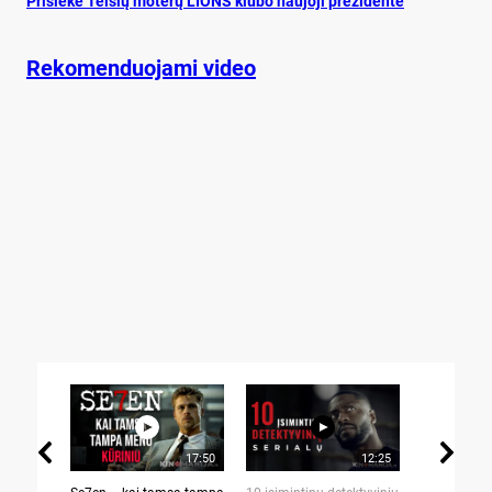
Pri­siekė Tel­šių mo­terų LIONS klu­bo nau­jo­ji pre­zi­dentė
Rekomenduojami video
17:50
12:25