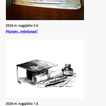
2026 m. rugpjūčio 3 d.
Plun­gės „ny­be­lun­gai“
2026 m. rugpjūčio 1 d.