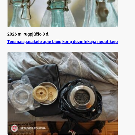
2026 m. rugpjūčio 8 d.
Teis­mas pa­sa­kė­le apie bi­čių ko­rių de­zin­fek­ci­ją ne­pa­ti­kė­jo