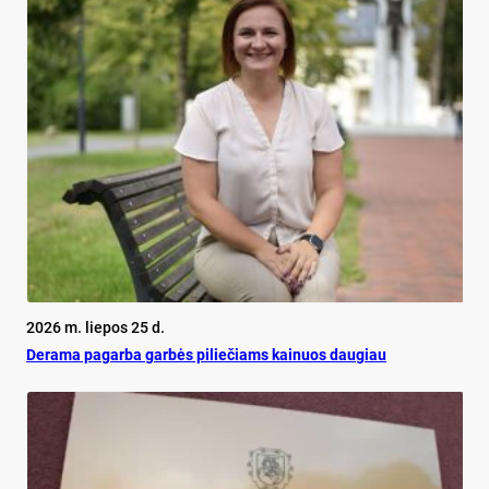
2026 m. liepos 25 d.
De­ra­ma pa­gar­ba gar­bės pi­lie­čiams kai­nuos dau­giau