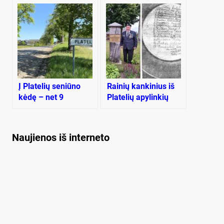
Į Platelių seniūno
Rainių kankinius iš
kėdę – net 9
Platelių apylinkių
kandidatai
prisimenant
Naujienos iš interneto