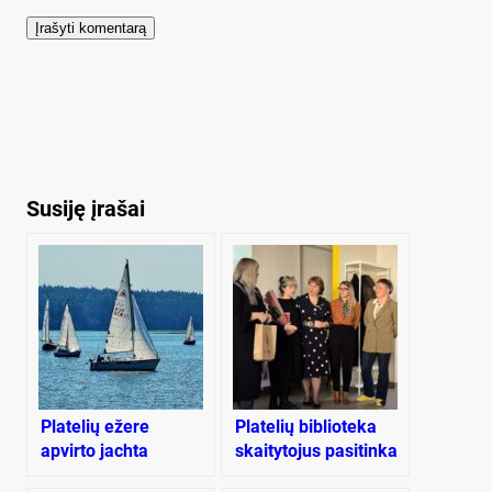
Susiję įrašai
Platelių ežere
Platelių biblioteka
apvirto jachta
skaitytojus pasitinka
naujose patalpose