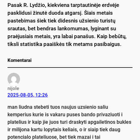
Pasak R. Lydžio, kiekviena tarptautinėje erdvėje
pasklidusi žinutė duoda atgarsį. Šiais metais
pastebimas šiek tiek didesnis užsienio turistų
srautas, bet bendras lankomumas, lyginant su
praėjusiais metais, yra labai panašus. Kaip bebūtų,
tiksli statistika paaiškės tik metams pasibaigus.
Komentarai
nijole
2025-08-05, 12:26
man liudna stebeti tuos naujus uzsienio saliu
kemperius kurie is vakaru puses bando privaziuoti i
platelius ir kaip jie juos turi draskyti apgailetinos bukles
ir milijona kartu lopytais keliais, o ir siaip tiek daug
potencialo plateliuose, bet tiek mazai i tai