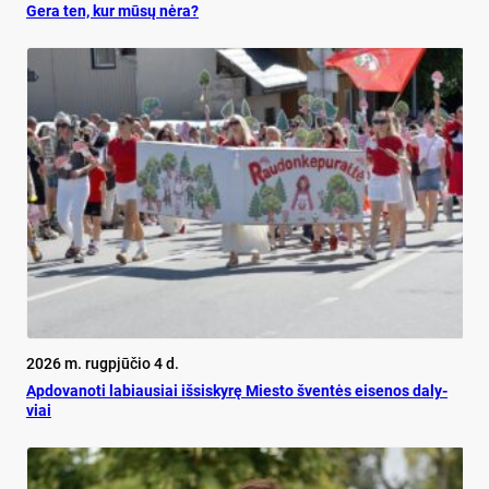
Ge­ra ten, kur mū­sų nė­ra?
2026 m. rugpjūčio 4 d.
Ap­do­va­no­ti la­biau­siai iš­si­sky­rę Mies­to šven­tės ei­se­nos da­ly­
viai