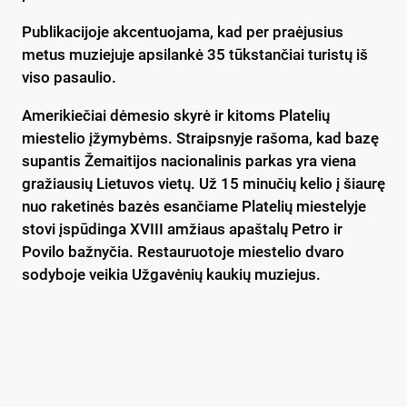
Publikacijoje akcentuojama, kad per praėjusius
metus muziejuje apsilankė 35 tūkstančiai turistų iš
viso pasaulio.
Amerikiečiai dėmesio skyrė ir kitoms Platelių
miestelio įžymybėms. Straipsnyje rašoma, kad bazę
supantis Žemaitijos nacionalinis parkas yra viena
gražiausių Lietuvos vietų. Už 15 minučių kelio į šiaurę
nuo raketinės bazės esančiame Platelių miestelyje
stovi įspūdinga XVIII amžiaus apaštalų Petro ir
Povilo bažnyčia. Restauruotoje miestelio dvaro
sodyboje veikia Užgavėnių kaukių muziejus.