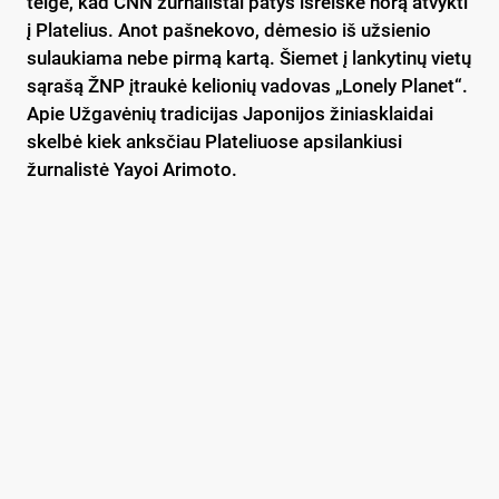
teigė, kad CNN žurnalistai patys išreiškė norą atvykti
į Platelius. Anot pašnekovo, dėmesio iš užsienio
sulaukiama nebe pirmą kartą. Šiemet į lankytinų vietų
sąrašą ŽNP įtraukė kelionių vadovas „Lonely Planet“.
Apie Užgavėnių tradicijas Japonijos žiniasklaidai
skelbė kiek anksčiau Plateliuose apsilankiusi
žurnalistė Yayoi Arimoto.