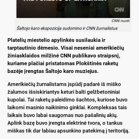
CNN nuotr.
Šaltojo karo ekspozicija sudomino ir CNN žurnalistus
Platelių miestelio apylinkės susilaukia ir
tarptautinio dėmesio. Visai neseniai amerikiečių
žiniasklaidos milžinė CNN publikavo straipsnį,
kuriame plačiai pristatomas Plokštinės raketų
bazėje įrengtas Šaltojo karo muziejus.
Amerikiečių žurnalistams įspūdį padarė iš miško
žalumos išsiskiriantys keturi balti gelžbetoniniai
kupolai. Tai raketų paleidimo šachtos, kuriose buvo
laikomi masinio naikinimo ginklai. Kompleksas tais
laikais buvo labai saugomas nuo pašalinių akių.
Aplink bazę buvo įrengta elektrinė tvora, o tankus
miškas tik dar labiau apsunkino patekimą į teritoriją.