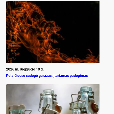
2026 m. rugpjūčio 10 d.
Pe­lai­čiuo­se su­de­gė ga­ra­žas. Įta­ria­mas pa­de­gi­mas