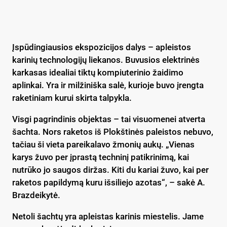
Įspūdingiausios ekspozicijos dalys – apleistos
karinių technologijų liekanos. Buvusios elektrinės
karkasas idealiai tiktų kompiuterinio žaidimo
aplinkai. Yra ir milžiniška salė, kurioje buvo įrengta
raketiniam kurui skirta talpykla.
Visgi pagrindinis objektas – tai visuomenei atverta
šachta. Nors raketos iš Plokštinės paleistos nebuvo,
tačiau ši vieta pareikalavo žmonių aukų. „Vienas
karys žuvo per įprastą techninį patikrinimą, kai
nutrūko jo saugos diržas. Kiti du kariai žuvo, kai per
raketos papildymą kuru išsiliejo azotas“, – sakė A.
Brazdeikytė.
Netoli šachtų yra apleistas karinis miestelis. Jame