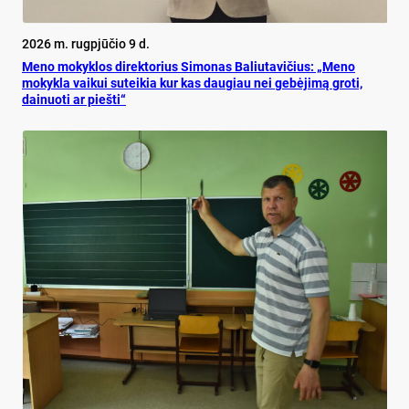
2026 m. rugpjūčio 9 d.
Meno mokyklos direktorius Simonas Baliutavičius: „Meno
mokykla vaikui suteikia kur kas daugiau nei gebėjimą groti,
dainuoti ar piešti“