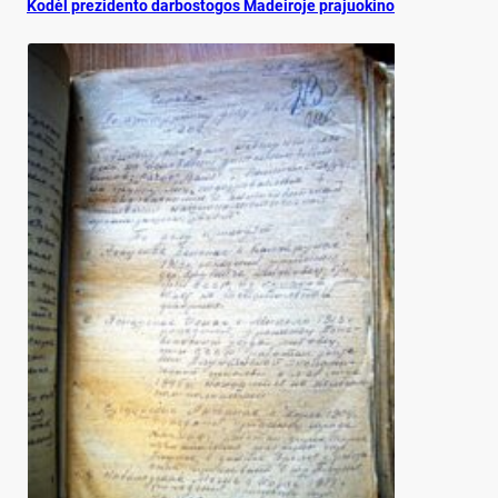
Ko­dėl pre­zi­den­to dar­bos­to­gos Ma­dei­ro­je pra­juo­ki­no