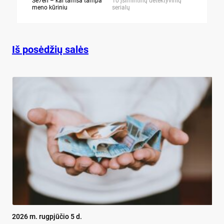
Se7en – kai tamsa tampa
10 įsimintinų detektyvinių
10 įtemptų,
meno kūriniu
serialų
stingdančių 
Iš posėdžių salės
2026 m. rugpjūčio 5 d.