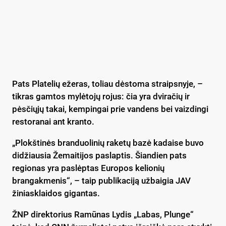
Pats Platelių ežeras, toliau dėstoma straipsnyje, –
tikras gamtos mylėtojų rojus: čia yra dviračių ir
pėsčiųjų takai, kempingai prie vandens bei vaizdingi
restoranai ant kranto.
„Plokštinės branduolinių raketų bazė kadaise buvo
didžiausia Žemaitijos paslaptis. Šiandien pats
regionas yra paslėptas Europos kelionių
brangakmenis“, – taip publikaciją užbaigia JAV
žiniasklaidos gigantas.
ŽNP direktorius Ramūnas Lydis „Labas, Plunge“