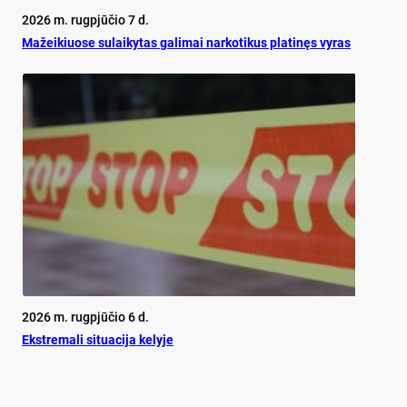
2026 m. rugpjūčio 7 d.
Mažeikiuose sulaikytas galimai narkotikus platinęs vyras
2026 m. rugpjūčio 6 d.
Ekst­re­ma­li si­tua­ci­ja ke­ly­je