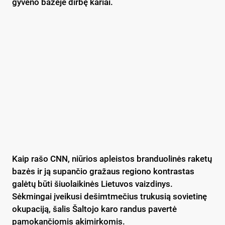
gyveno bazėje dirbę kariai.
Kaip rašo CNN, niūrios apleistos branduolinės raketų
bazės ir ją supančio gražaus regiono kontrastas
galėtų būti šiuolaikinės Lietuvos vaizdinys.
Sėkmingai įveikusi dešimtmečius trukusią sovietinę
okupaciją, šalis Šaltojo karo randus pavertė
pamokančiomis akimirkomis.