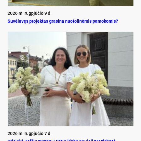
2026 m. rugpjūčio 9 d.
Su­vė­la­vęs pro­jek­tas gra­si­na nuo­to­li­nė­mis pa­mo­ko­mis?
2026 m. rugpjūčio 7 d.