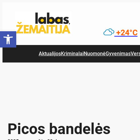
Eiti
prie
turinio
Open toolbar
+24°C
Aktualijos
Kriminalai
Nuomonė
Gyvenimas
Ver
Picos bandelės