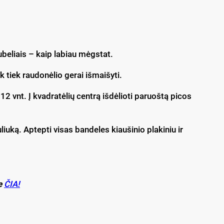
beliais – kaip labiau mėgstat.
 tiek raudonėlio gerai išmaišyti.
 12 vnt. Į kvadratėlių centrą išdėlioti paruoštą picos
liuką. Aptepti visas bandeles kiaušinio plakiniu ir
e
ČIA!