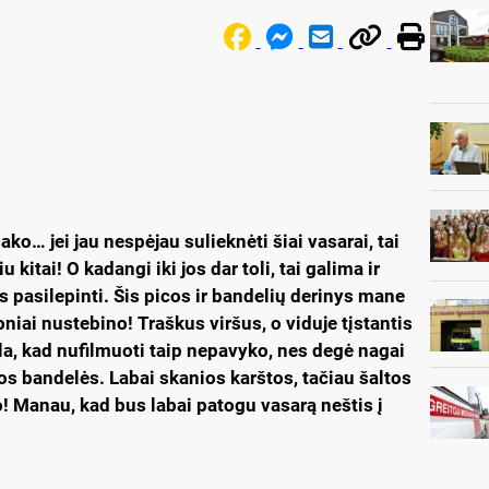
ako… jei jau nespėjau sulieknėti šiai vasarai, tai
u kitai! O kadangi iki jos dar toli, tai galima ir
s pasilepinti. Šis picos ir bandelių derinys mane
niai nustebino! Traškus viršus, o viduje tįstantis
ila, kad nufilmuoti taip nepavyko, nes degė nagai
os bandelės. Labai skanios karštos, tačiau šaltos
ko! Manau, kad bus labai patogu vasarą neštis į