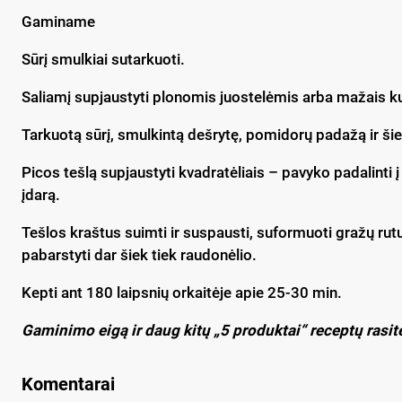
Gaminame
Sūrį smulkiai sutarkuoti.
Saliamį supjaustyti plonomis juostelėmis arba mažais ku
Tarkuotą sūrį, smulkintą dešrytę, pomidorų padažą ir šiek
Picos tešlą supjaustyti kvadratėliais – pavyko padalinti į
įdarą.
Tešlos kraštus suimti ir suspausti, suformuoti gražų rutu
pabarstyti dar šiek tiek raudonėlio.
Kepti ant 180 laipsnių orkaitėje apie 25-30 min.
Gaminimo eigą ir daug kitų „5 produktai“ receptų rasit
Komentarai