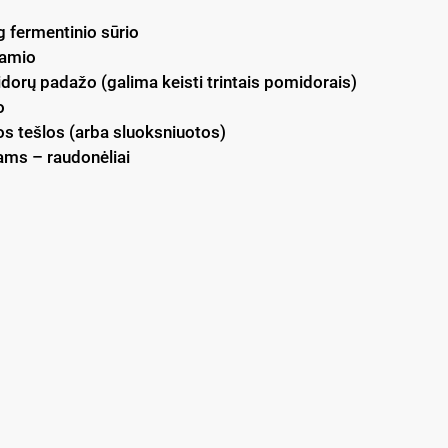
g fermentinio sūrio
iamio
dorų padažo (galima keisti trintais pomidorais)
o
os tešlos (arba sluoksniuotos)
ams – raudonėliai