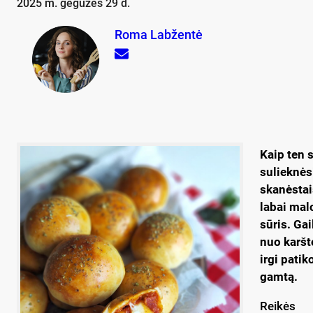
2025 m. gegužės 29 d.
Roma Labžentė
Kaip ten s
sulieknėsi
skanėstai
labai malo
sūris. Ga
nuo karšt
irgi pati
gamtą.
Reikės