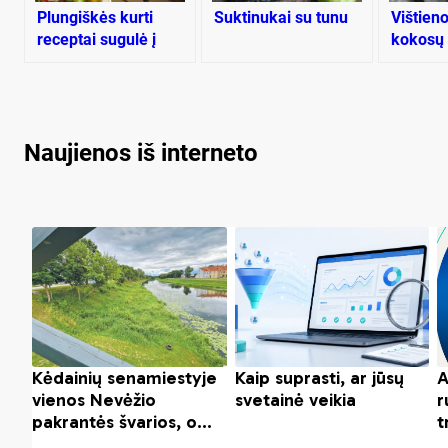
Plungiškės kurti
Suktinukai su tunu
Vištien
receptai sugulė į
kokosų 
knygą
padaže
Naujienos iš interneto