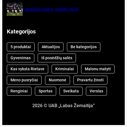
Į Alsėdžius kvietė ,,Alsiedu 2026″
Kategorijos
5 produktai
Aktualijos
Be kategorijos
Gyvenimas
Iš posėdžių salės
Kas vyksta Rietave
Kriminalai
Malonu matyti
Meno pusryčiai
Nuomonė
Pravartu žinoti
Renginiai
Sportas
Sveikata
Verslas
2026 © UAB „Labas Žemaitija”