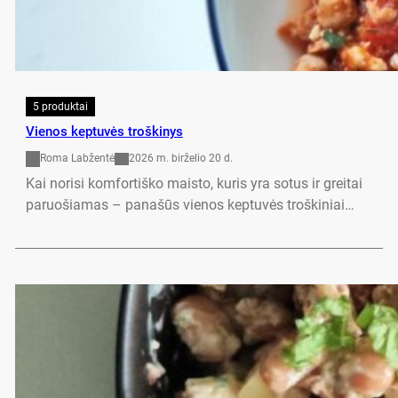
5 produktai
Vienos keptuvės troškinys
Roma Labžentė
2026 m. birželio 20 d.
Kai norisi komfortiško maisto, kuris yra sotus ir greitai
paruošiamas – panašūs vienos keptuvės troškiniai…