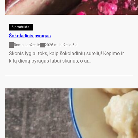
5 produktai
Šokoladinis pyragas
Roma Labžentė
2026 m. birželio 6 d.
Skonis lygiai toks, kaip šokoladinių sūrelių! Kepimo ir
kitą dieną pyragas labai skanus, o ar…