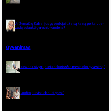
Ar Že­mai­čių Kal­va­ri­jos gy­ven­to­jai už vi­są kai­ną per­ka… pa­
ža­dą su­lauk­ti ge­res­nio van­dens?
Gyvenimas
Juo­zas Lai­vys: „Ku­riu ne­ku­rian­čio me­ni­nin­ko gy­ve­ni­mą“
„Judita, tu vis tiek būsi garsi“