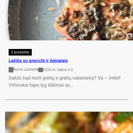
5 produktai
Lašiša su gnocchi ir špinatais
Roma Labžentė
2026 m. liepos 4 d.
Sakot, kad norit greitų ir greitų vakarienių? Va – imkit!
Virtinukai tapo lyg šilkiniai su…