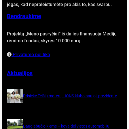
jėgas, kad nepraleistumėte pro akis to, kas svarbu.
Bendraukime
Projektą „Meno pusryčiai“ iš dalies finansuoja Medijų
rėmimo fondas, skyręs 10 000 eurų
Privatumo politika
Aktualijos
Pri­siekė Tel­šių mo­terų LIONS klu­bo nau­jo­ji pre­zi­dentė
Dau­gia­bu­čio kie­me – ko­va dėl vie­tos au­to­mo­bi­liui