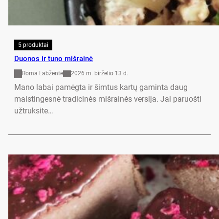
5 produktai
Duonos ir tuno mišrainė
Roma Labžentė
2026 m. birželio 13 d.
Mano labai pamėgta ir šimtus kartų gaminta daug
maistingesnė tradicinės mišrainės versija. Jai paruošti
užtruksite…