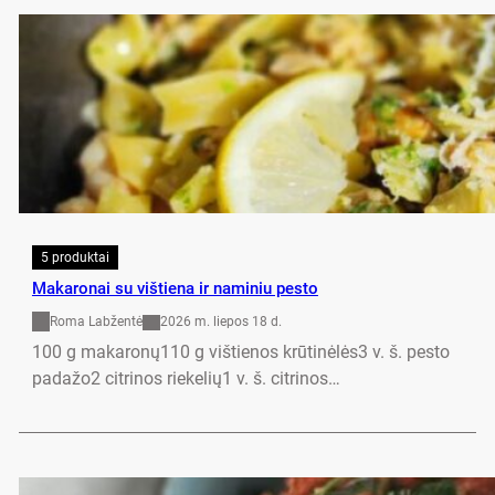
5 produktai
Makaronai su vištiena ir naminiu pesto
Roma Labžentė
2026 m. liepos 18 d.
100 g makaronų110 g vištienos krūtinėlės3 v. š. pesto
padažo2 citrinos riekelių1 v. š. citrinos…