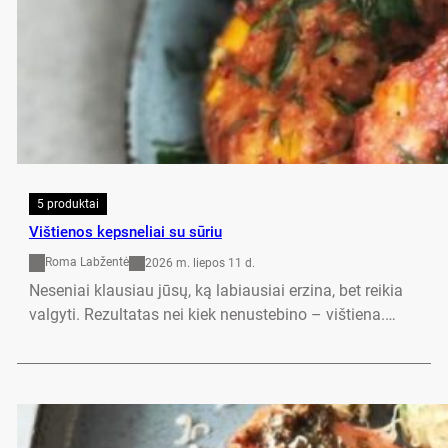
5 produktai
Vištienos kepsneliai su sūriu
Roma Labžentė
2026 m. liepos 11 d.
Neseniai klausiau jūsų, ką labiausiai erzina, bet reikia
valgyti. Rezultatas nei kiek nenustebino – vištiena.…