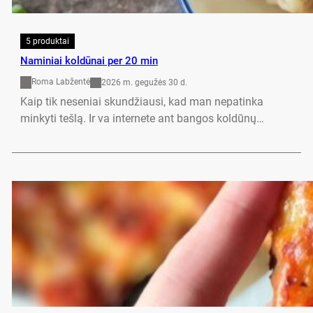
5 produktai
Naminiai koldūnai per 20 min
Roma Labžentė
2026 m. gegužės 30 d.
Kaip tik neseniai skundžiausi, kad man nepatinka
minkyti tešlą. Ir va internete ant bangos koldūnų…