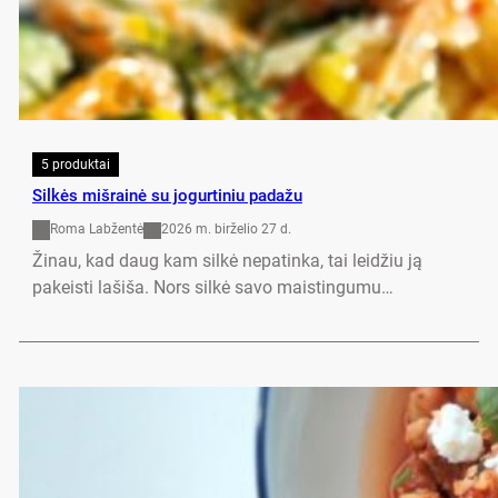
5 produktai
Silkės mišrainė su jogurtiniu padažu
Roma Labžentė
2026 m. birželio 27 d.
Žinau, kad daug kam silkė nepatinka, tai leidžiu ją
pakeisti lašiša. Nors silkė savo maistingumu…