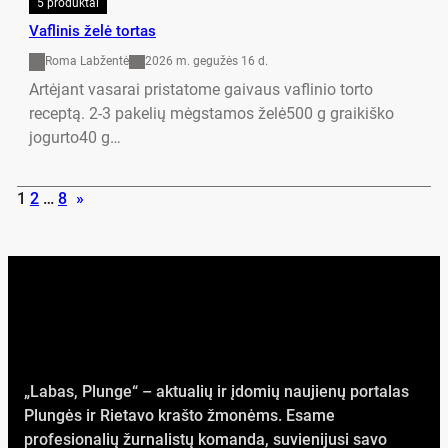
5 produktai
Vaflinis želė tortas
Roma Labžentė
2026 m. gegužės 16 d.
Artėjant vasarai pristatome gaivaus vaflinio torto
receptą. 2-3 pakelių mėgstamos želė500 g graikiško
jogurto40 g…
1
2
…
8
»
„Labas, Plunge“ – aktualių ir įdomių naujienų portalas
Plungės ir Rietavo krašto žmonėms. Esame
profesionalių žurnalistų komanda, suvienijusi savo