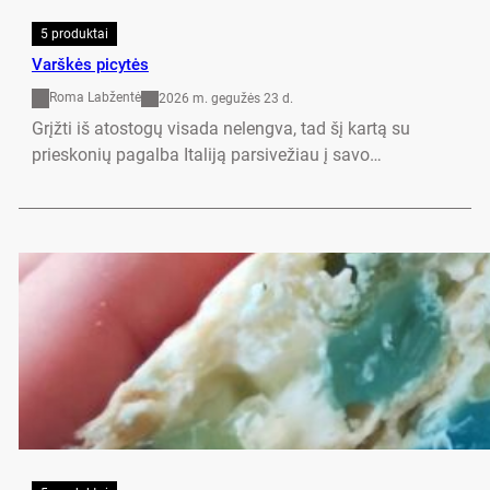
5 produktai
Varškės picytės
Roma Labžentė
2026 m. gegužės 23 d.
Grįžti iš atostogų visada nelengva, tad šį kartą su
prieskonių pagalba Italiją parsivežiau į savo…