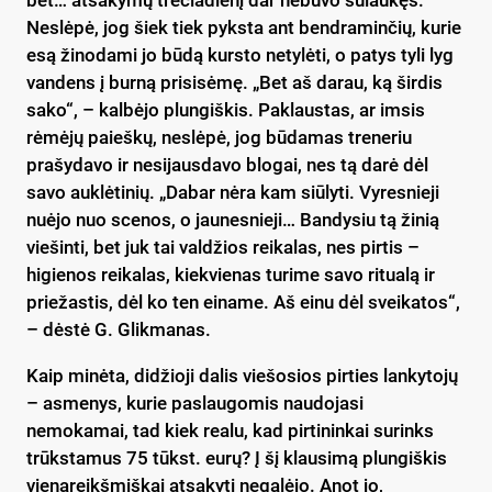
Neslėpė, jog šiek tiek pyksta ant bendraminčių, kurie
esą žinodami jo būdą kursto netylėti, o patys tyli lyg
vandens į burną prisisėmę. „Bet aš darau, ką širdis
sako“, – kalbėjo plungiškis. Paklaustas, ar imsis
rėmėjų paieškų, neslėpė, jog būdamas treneriu
prašydavo ir nesijausdavo blogai, nes tą darė dėl
savo auklėtinių. „Dabar nėra kam siūlyti. Vyresnieji
nuėjo nuo scenos, o jaunesnieji… Bandysiu tą žinią
viešinti, bet juk tai valdžios reikalas, nes pirtis –
higienos reikalas, kiekvienas turime savo ritualą ir
priežastis, dėl ko ten einame. Aš einu dėl sveikatos“,
– dėstė G. Glikmanas.
Kaip minėta, didžioji dalis viešosios pirties lankytojų
– asmenys, kurie paslaugomis naudojasi
nemokamai, tad kiek realu, kad pirtininkai surinks
trūkstamus 75 tūkst. eurų? Į šį klausimą plungiškis
vienareikšmiškai atsakyti negalėjo. Anot jo,