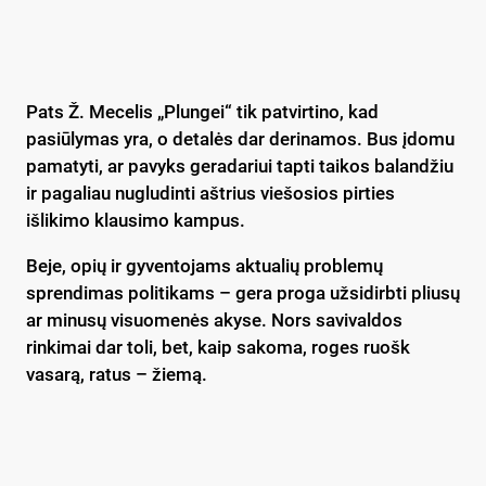
Pats Ž. Mecelis „Plungei“ tik patvirtino, kad
pasiūlymas yra, o detalės dar derinamos. Bus įdomu
pamatyti, ar pavyks geradariui tapti taikos balandžiu
ir pagaliau nugludinti aštrius viešosios pirties
išlikimo klausimo kampus.
Beje, opių ir gyventojams aktualių problemų
sprendimas politikams – gera proga užsidirbti pliusų
ar minusų visuomenės akyse. Nors savivaldos
rinkimai dar toli, bet, kaip sakoma, roges ruošk
vasarą, ratus – žiemą.