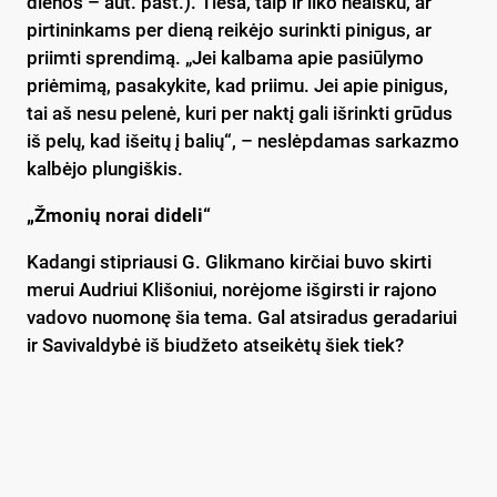
dienos – aut. past.). Tiesa, taip ir liko neaišku, ar
pirtininkams per dieną reikėjo surinkti pinigus, ar
priimti sprendimą. „Jei kalbama apie pasiūlymo
priėmimą, pasakykite, kad priimu. Jei apie pinigus,
tai aš nesu pelenė, kuri per naktį gali išrinkti grūdus
iš pelų, kad išeitų į balių“, – neslėpdamas sarkazmo
kalbėjo plungiškis.
„Žmonių norai dideli“
Kadangi stipriausi G. Glikmano kirčiai buvo skirti
merui Audriui Klišoniui, norėjome išgirsti ir rajono
vadovo nuomonę šia tema. Gal atsiradus geradariui
ir Savivaldybė iš biudžeto atseikėtų šiek tiek?