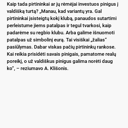
Kaip tada pirtininkai ar jų rėmėjai investuos pinigus į
valdišką turtą? „Manau, kad variantų yra. Gal
pirtininkai įsisteigtų kokį klubą, panaudos sutartimi
perleistume jiems patalpas ir tegul tvarkosi, kaip
padarėme su regbio klubu. Arba galime išnuomoti
patalpas už simbolinį eurą. Tai visiškai „žalias“
pasiūlymas. Dabar viskas pačių pirtininkų rankose.
Kai reikia prisidėti savais pinigais, pamatome realų
poreikį, o už valdiškus pinigus galima norėti daug
ko“, – reziumavo A. Klišonis.