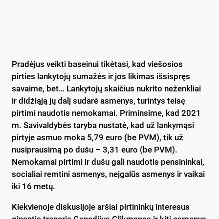
Pradėjus veikti baseinui tikėtasi, kad viešosios
pirties lankytojų sumažės ir jos likimas išsispręs
savaime, bet… Lankytojų skaičius nukrito neženkliai
ir didžiąją jų dalį sudarė asmenys, turintys teisę
pirtimi naudotis nemokamai. Priminsime, kad 2021
m. Savivaldybės taryba nustatė, kad už lankymąsi
pirtyje asmuo moka 5,79 euro (be PVM), tik už
nusiprausimą po dušu – 3,31 euro (be PVM).
Nemokamai pirtimi ir dušu gali naudotis pensininkai,
socialiai remtini asmenys, neįgalūs asmenys ir vaikai
iki 16 metų.
Kiekvienoje diskusijoje aršiai pirtininkų interesus
ginantis treneris Genadijus Glikmanas ir kiti asmenys