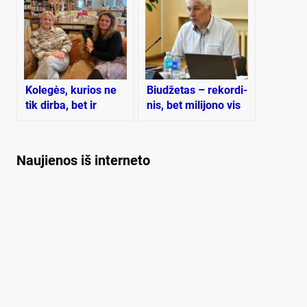
Kolegės, kurios ne
Biu­dže­tas – re­kor­di­
tik dirba, bet ir
nis, bet mi­li­jo­no vis
gyvena savo darbu
tiek pri­trūk­ta
Naujienos iš interneto