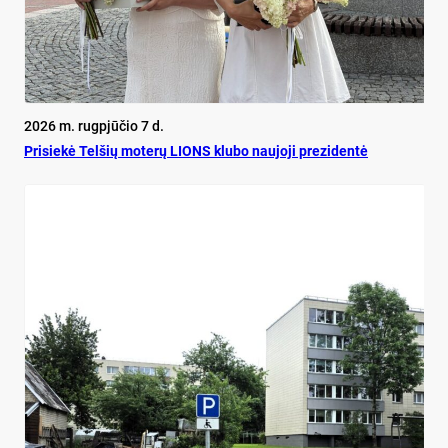
2026 m. rugpjūčio 7 d.
Pri­siekė Tel­šių mo­terų LIONS klu­bo nau­jo­ji pre­zi­dentė