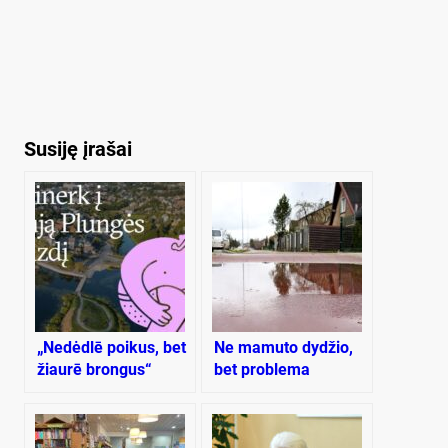
Susiję įrašai
„Nedėdlē poikus, bet
Ne mamuto dydžio,
žiaurē brongus“
bet problema