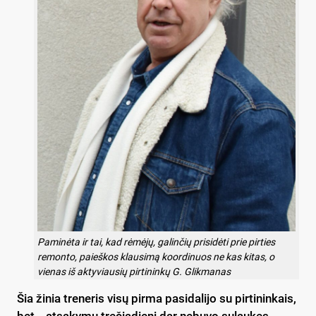
Paminėta ir tai, kad rėmėjų, galinčių prisidėti prie pirties
remonto, paieškos klausimą koordinuos ne kas kitas, o
vienas iš aktyviausių pirtininkų G. Glikmanas
Šia žinia treneris visų pirma pasidalijo su pirtininkais,
bet… atsakymų trečiadienį dar nebuvo sulaukęs.