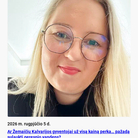
2026 m. rugpjūčio 5 d.
Ar Že­mai­čių Kal­va­ri­jos gy­ven­to­jai už vi­są kai­ną per­ka… pa­ža­dą
su­lauk­ti ge­res­nio van­dens?