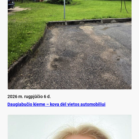
2026 m. rugpjūčio 6 d.
Dau­gia­bu­čio kie­me – ko­va dėl vie­tos au­to­mo­bi­liui