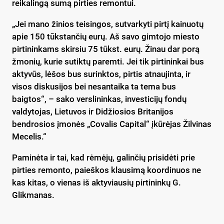
reikalingą sumą pirties remontui.
„Jei mano žinios teisingos, sutvarkyti pirtį kainuotų
apie 150 tūkstančių eurų. Aš savo gimtojo miesto
pirtininkams skirsiu 75 tūkst. eurų. Žinau dar porą
žmonių, kurie sutiktų paremti. Jei tik pirtininkai bus
aktyvūs, lėšos bus surinktos, pirtis atnaujinta, ir
visos diskusijos bei nesantaika ta tema bus
baigtos“, – sako verslininkas, investicijų fondų
valdytojas, Lietuvos ir Didžiosios Britanijos
bendrosios įmonės „Covalis Capital“ įkūrėjas Žilvinas
Mecelis.“
Paminėta ir tai, kad rėmėjų, galinčių prisidėti prie
pirties remonto, paieškos klausimą koordinuos ne
kas kitas, o vienas iš aktyviausių pirtininkų G.
Glikmanas.