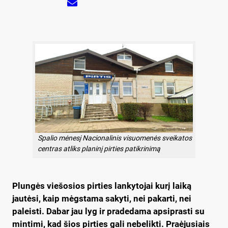
Spalio mėnesį Nacionalinis visuomenės sveikatos
centras atliks planinį pirties patikrinimą
Plungės viešosios pirties lankytojai kurį laiką
jautėsi, kaip mėgstama sakyti, nei pakarti, nei
paleisti. Dabar jau lyg ir pradedama apsiprasti su
mintimi, kad šios pirties gali nebelikti. Praėjusiais