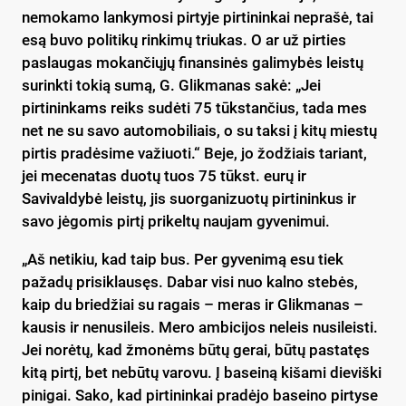
nemokamo lankymosi pirtyje pirtininkai neprašė, tai
esą buvo politikų rinkimų triukas. O ar už pirties
paslaugas mokančiųjų finansinės galimybės leistų
surinkti tokią sumą, G. Glikmanas sakė: „Jei
pirtininkams reiks sudėti 75 tūkstančius, tada mes
net ne su savo automobiliais, o su taksi į kitų miestų
pirtis pradėsime važiuoti.“ Beje, jo žodžiais tariant,
jei mecenatas duotų tuos 75 tūkst. eurų ir
Savivaldybė leistų, jis suorganizuotų pirtininkus ir
savo jėgomis pirtį prikeltų naujam gyvenimui.
„Aš netikiu, kad taip bus. Per gyvenimą esu tiek
pažadų prisiklausęs. Dabar visi nuo kalno stebės,
kaip du briedžiai su ragais – meras ir Glikmanas –
kausis ir nenusileis. Mero ambicijos neleis nusileisti.
Jei norėtų, kad žmonėms būtų gerai, būtų pastatęs
kitą pirtį, bet nebūtų varovu. Į baseiną kišami dieviški
pinigai. Sako, kad pirtininkai pradėjo baseino pirtyse