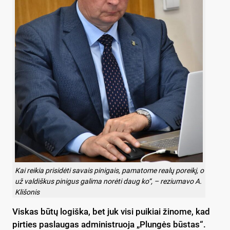
Kai reikia prisidėti savais pinigais, pamatome realų poreikį, o
už valdiškus pinigus galima norėti daug ko“, – reziumavo A.
Klišonis
Viskas būtų logiška, bet juk visi puikiai žinome, kad
pirties paslaugas administruoja „Plungės būstas“.