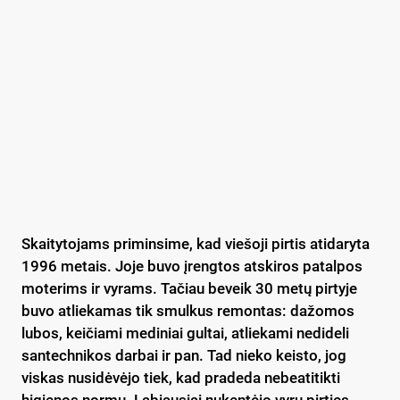
Skaitytojams priminsime, kad viešoji pirtis atidaryta
1996 metais. Joje buvo įrengtos atskiros patalpos
moterims ir vyrams. Tačiau beveik 30 metų pirtyje
buvo atliekamas tik smulkus remontas: dažomos
lubos, keičiami mediniai gultai, atliekami nedideli
santechnikos darbai ir pan. Tad nieko keisto, jog
viskas nusidėvėjo tiek, kad pradeda nebeatitikti
higienos normų. Labiausiai nukentėjo vyrų pirties