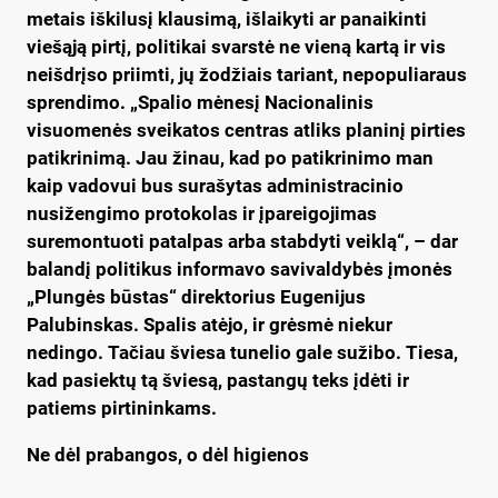
metais iškilusį klausimą, išlaikyti ar panaikinti
viešąją pirtį, politikai svarstė ne vieną kartą ir vis
neišdrįso priimti, jų žodžiais tariant, nepopuliaraus
sprendimo. „Spalio mėnesį Nacionalinis
visuomenės sveikatos centras atliks planinį pirties
patikrinimą. Jau žinau, kad po patikrinimo man
kaip vadovui bus surašytas administracinio
nusižengimo protokolas ir įpareigojimas
suremontuoti patalpas arba stabdyti veiklą“, – dar
balandį politikus informavo savivaldybės įmonės
„Plungės būstas“ direktorius Eugenijus
Palubinskas. Spalis atėjo, ir grėsmė niekur
nedingo. Tačiau šviesa tunelio gale sužibo. Tiesa,
kad pasiektų tą šviesą, pastangų teks įdėti ir
patiems pirtininkams.
Ne dėl prabangos, o dėl higienos