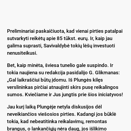
Preliminariai paskaičiuota, kad vienai pirties patalpai
sutvarkyti reikėtų apie 85 tūkst. eurų. Ir, kaip jau
galima suprasti, Savivaldybė tokių lėšų investuoti
nenusiteikusi.
Bet, kaip minėta, šviesa tunelio gale suspindo. Ir
tokia naujiena su redakcija pasidalijo G. Glikmanas:
„Gal laikraščiui būtų įdomu. Iš Plungės kilęs
verslininkas pirčiai atnaujinti skirs pusę reikalingos
sumos. Kviečiame ir Jus jungtis prie šios iniciatyvos!
Jau kurį laiką Plungėje netyla diskusijos dėl
neveikiančios viešosios pirties. Kadangi jos būklė
tokia, kad nebeatitinka reikalavimų, remontas
brangus, o lankančiųjų nėra daug, jos išlikimo