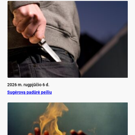
2026 m. rugpjūčio 6 d.
Su­gė­ro­vą pa­dū­rė pei­liu