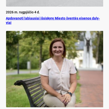
2026 m. rugpjūčio 4 d.
Ap­do­va­no­ti la­biau­siai iš­si­sky­rę Mies­to šven­tės ei­se­nos da­ly­
viai