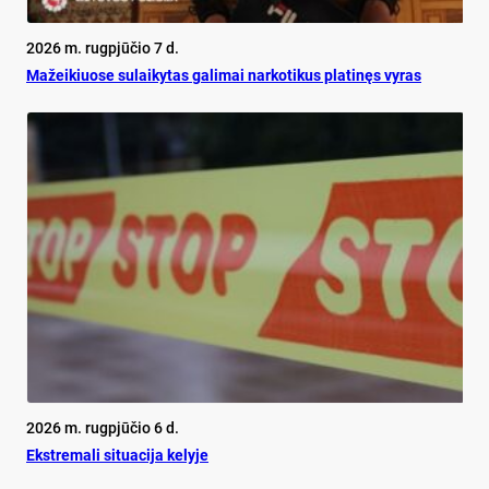
2026 m. rugpjūčio 7 d.
Mažeikiuose sulaikytas galimai narkotikus platinęs vyras
2026 m. rugpjūčio 6 d.
Ekst­re­ma­li si­tua­ci­ja ke­ly­je