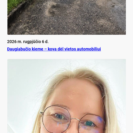
2026 m. rugpjūčio 6 d.
Dau­gia­bu­čio kie­me – ko­va dėl vie­tos au­to­mo­bi­liui