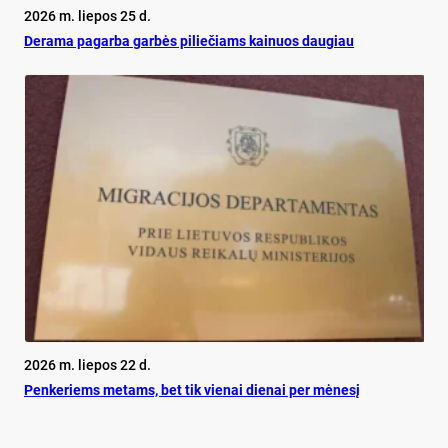
2026 m. liepos 25 d.
De­ra­ma pa­gar­ba gar­bės pi­lie­čiams kai­nuos dau­giau
2026 m. liepos 22 d.
Pen­ke­riems me­tams, bet tik vie­nai die­nai per mė­ne­sį