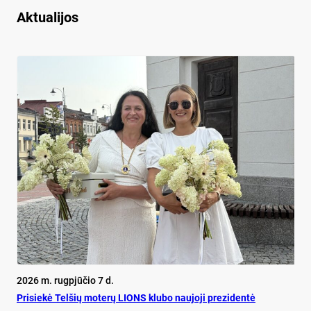
Aktualijos
2026 m. rugpjūčio 7 d.
Pri­siekė Tel­šių mo­terų LIONS klu­bo nau­jo­ji pre­zi­dentė