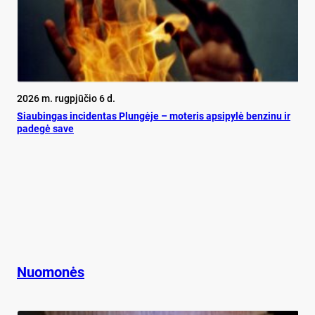
2026 m. rugpjūčio 6 d.
Siau­bin­gas in­ci­den­tas Plun­gė­je – mo­te­ris ap­si­py­lė ben­zi­nu ir
pa­de­gė sa­ve
Nuomonės