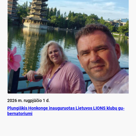
2026 m. rugpjūčio 1 d.
Plun­giš­kis Hon­kon­ge inau­gu­ruo­tas Lie­tu­vos LIONS klu­bų gu­
ber­na­to­riu­mi