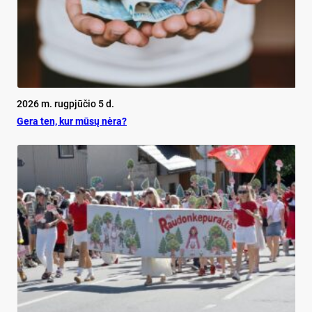
2026 m. rugpjūčio 5 d.
Ge­ra ten, kur mū­sų nė­ra?