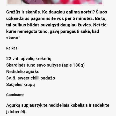
Gražūs ir skanūs. Ko daugiau galima norėti?
Šiuos
užkandžius pagaminsite vos per 5 minutės. Be to,
tai puikus būdas suvalgyti daugiau žuvies. Net tie,
kurie nemėgsta tuno, gavę paragauti sakė, kad
skanu!
Reikės
22 vnt. apvalių krekerių
Skardinės tuno savo sultyse (apie 180g)
Nedidelio agurko
3v. š. sweet chilli padažo
Saujelės krapų
Gaminame
Agurką supjaustykite nedideliais kubeliais ir sudėkite
į dubenėlį.