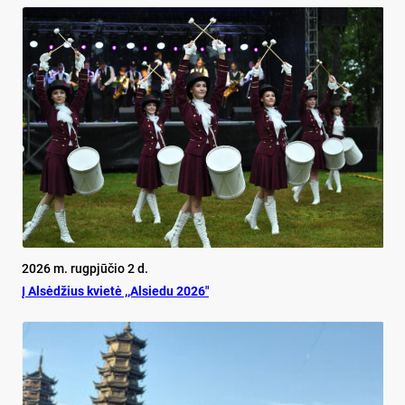
2026 m. rugpjūčio 2 d.
Į Alsėdžius kvietė ,,Alsiedu 2026″