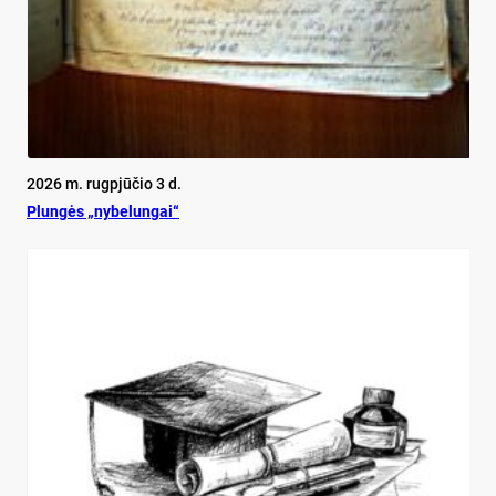
2026 m. rugpjūčio 3 d.
Plun­gės „ny­be­lun­gai“