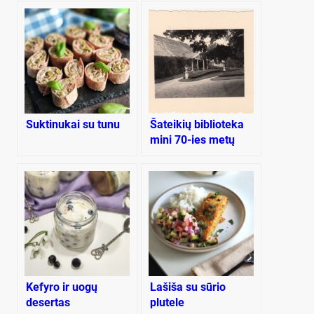
Suktinukai su tunu
Šateikių biblioteka
mini 70-ies metų
jubiliejų
Kefyro ir uogų
Lašiša su sūrio
desertas
plutele