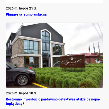
2026 m. liepos 25 d.
Plun­gės švie­ti­mo am­bi­ci­ja
2026 m. liepos 18 d.
Res­to­ra­no ir vieš­bu­čio par­da­vi­mo de­tek­ty­vas at­sklei­dė ne­pa­
to­gią tie­są?