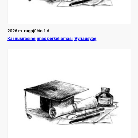
2026 m. rugpjūčio 1 d.
Kai nu­si­ra­ši­nė­ji­mas per­ke­lia­mas į Vy­riau­sy­bę