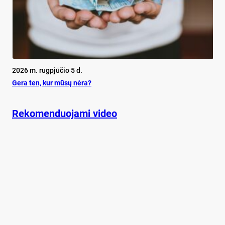
2026 m. rugpjūčio 5 d.
Ge­ra ten, kur mū­sų nė­ra?
Rekomenduojami video