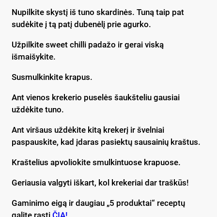
Nupilkite skystį iš tuno skardinės. Tuną taip pat
sudėkite į tą patį dubenėlį prie agurko.
Užpilkite sweet chilli padažo ir gerai viską
išmaišykite.
Susmulkinkite krapus.
Ant vienos krekerio puselės šaukšteliu gausiai
uždėkite tuno.
Ant viršaus uždėkite kitą krekerį ir švelniai
paspauskite, kad įdaras pasiektų sausainių kraštus.
Kraštelius apvoliokite smulkintuose krapuose.
Geriausia valgyti iškart, kol krekeriai dar traškūs!
Gaminimo eigą ir daugiau „5 produktai“ receptų
galite rasti
ČIA!