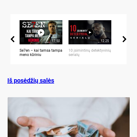
17:50
12:25
Se7en – kai tamsa tampa
10 įsimintinų detektyvinių
10 įtemptų,
meno kūriniu
serialų
stingdančių 
Iš posėdžių salės