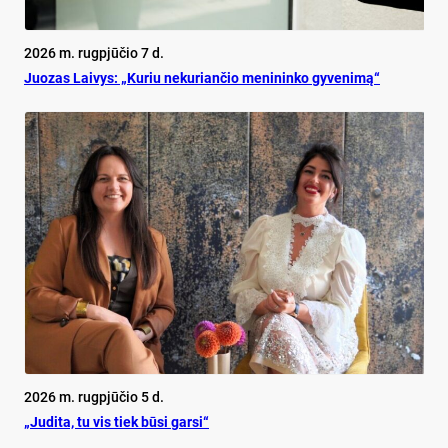
2026 m. rugpjūčio 7 d.
Juo­zas Lai­vys: „Ku­riu ne­ku­rian­čio me­ni­nin­ko gy­ve­ni­mą“
2026 m. rugpjūčio 5 d.
„Judita, tu vis tiek būsi garsi“