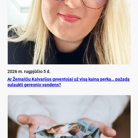
2026 m. rugpjūčio 5 d.
Ar Že­mai­čių Kal­va­ri­jos gy­ven­to­jai už vi­są kai­ną per­ka… pa­ža­dą
su­lauk­ti ge­res­nio van­dens?