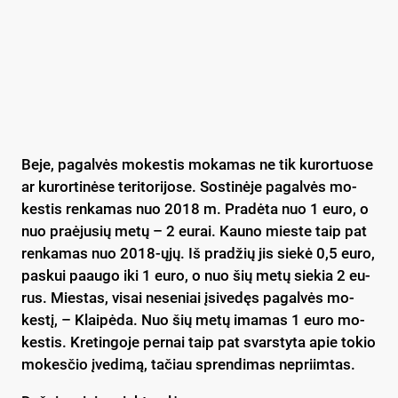
Be­je, pa­gal­vės mo­kes­tis mo­ka­mas ne tik ku­ror­tuo­se
ar ku­ror­ti­nė­se te­ri­to­ri­jo­se. Sos­ti­nė­je pa­gal­vės mo­
kes­tis ren­ka­mas nuo 2018 m. Pra­dė­ta nuo 1 eu­ro, o
nuo praė­ju­sių me­tų – 2 eu­rai. Kau­no mies­te taip pat
ren­ka­mas nuo 2018-ųjų. Iš pra­džių jis sie­kė 0,5 eu­ro,
pa­skui paau­go iki 1 eu­ro, o nuo šių me­tų sie­kia 2 eu­
rus. Mies­tas, vi­sai ne­se­niai įsi­ve­dęs pa­gal­vės mo­
kes­tį, – Klai­pė­da. Nuo šių me­tų ima­mas 1 eu­ro mo­
kes­tis. Kre­tin­go­je per­nai taip pat svars­ty­ta apie to­kio
mo­kes­čio įve­di­mą, ta­čiau spren­di­mas ne­priim­tas.