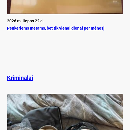
2026 m. liepos 22 d.
Pen­ke­riems me­tams, bet tik vie­nai die­nai per mė­ne­sį
Kriminalai