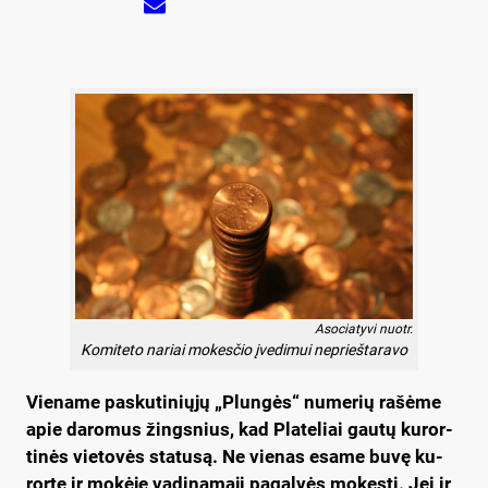
Asociatyvi nuotr.
Ko­mi­te­to na­riai mo­kes­čio įve­di­mui ne­prieš­ta­ra­vo
Vie­na­me pa­sku­ti­nių­jų „Plun­gės“ nu­me­rių ra­šė­me
apie da­ro­mus žings­nius, kad Pla­te­liai gau­tų ku­ror­
ti­nės vie­to­vės sta­tu­są. Ne vie­nas esa­me bu­vę ku­
ror­te ir mo­kė­ję va­di­na­mą­jį pa­gal­vės mo­kes­tį. Jei ir