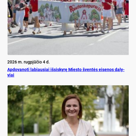
2026 m. rugpjūčio 4 d.
Ap­do­va­no­ti la­biau­siai iš­si­sky­rę Mies­to šven­tės ei­se­nos da­ly­
viai