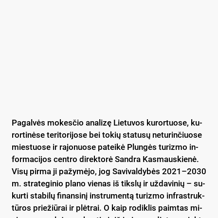
Pa­gal­vės mo­kes­čio ana­li­zę Lie­tu­vos ku­ror­tuo­se, ku­
ror­ti­nė­se te­ri­to­ri­jo­se bei to­kių sta­tu­sų ne­tu­rin­čiuo­se
mies­tuo­se ir ra­jo­nuo­se pa­tei­kė Plun­gės tu­riz­mo in­
for­ma­ci­jos cent­ro di­rek­to­rė Sand­ra Kas­maus­kie­nė.
Vi­sų pir­ma ji pa­žy­mė­jo, jog Sa­vi­val­dy­bės 2021–2030
m. stra­te­gi­nio pla­no vie­nas iš tiks­lų ir už­da­vi­nių – su­
kur­ti sta­bi­lų fi­nan­si­nį inst­ru­men­tą tu­riz­mo inf­rast­ruk­
tū­ros prie­žiū­rai ir plėt­rai. O kaip ro­dik­lis paim­tas mi­