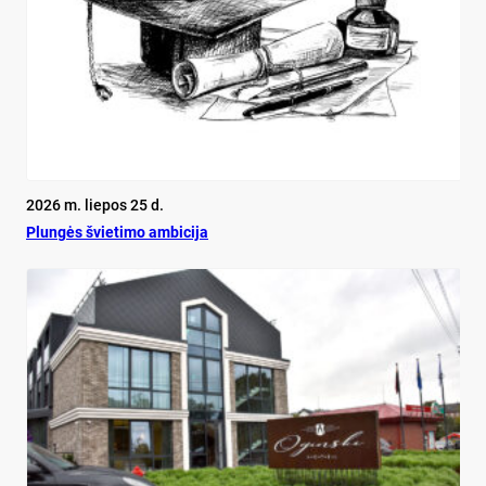
2026 m. liepos 25 d.
Plun­gės švie­ti­mo am­bi­ci­ja