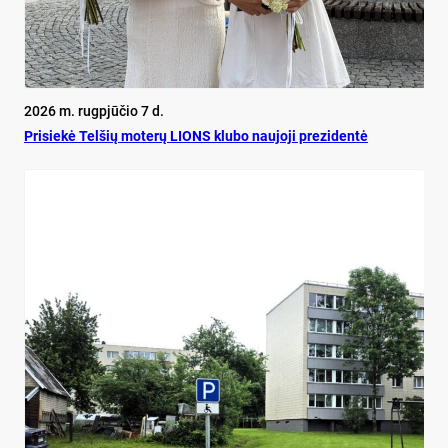
2026 m. rugpjūčio 7 d.
Pri­siekė Tel­šių mo­terų LIONS klu­bo nau­jo­ji pre­zi­dentė