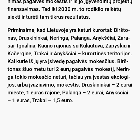
ni­mas pa­gal­vės mo­kes­tis ir iš jo įgy­ven­din­tų pro­jek­tų
fi­nan­sa­vi­mas. Tad iki 2030 m. to ro­dik­lio rei­kė­tų
siek­ti ir tu­rė­ti tam tik­rus re­zul­ta­tus.
Pri­min­si­me, kad Lie­tu­vo­je yra ke­tu­ri ku­ror­tai: Birš­to­
nas, Drus­ki­nin­kai, Ne­rin­ga, Pa­lan­ga. Anykš­čiai, Za­ra­
sai, Ig­na­li­na, Kau­no ra­jo­nas su Ku­lau­tu­va, Za­pyš­kiu ir
Ka­čer­gi­ne, Tra­kai ir Anykš­čiai – ku­ror­ti­nės te­ri­to­ri­jos.
Kai ku­rie iš jų yra įsi­ve­dę pa­gal­vės mo­kes­čius. Birš­
to­nas šiuo me­tu tu­ri 2 eu­rų pa­gal­vės mo­kes­tį, Ne­rin­
ga to­kio mo­kes­čio ne­tu­ri, ta­čiau yra įves­tas eko­lo­gi­
jos, ar­ba įva­žia­vi­mo, mo­kes­tis. Drus­ki­nin­kai – 2 eu­rai
mies­te, 1 eu­ras ra­jo­ne, Pa­lan­ga – 2 eu­rai, Anykš­čiai
– 1 eu­ras, Tra­kai – 1,5 eu­ro.