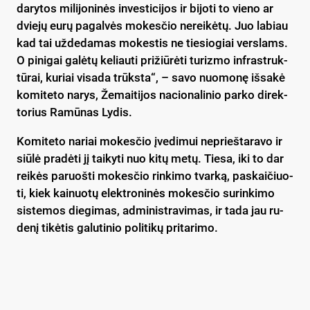
da­ry­tos mi­li­jo­ni­nės in­ves­ti­ci­jos ir bi­jo­ti to vie­no ar
dvie­jų eu­rų pa­gal­vės mo­kes­čio ne­rei­kė­tų. Juo la­biau
kad tai už­de­da­mas mo­kes­tis ne tie­sio­giai vers­lams.
O pi­ni­gai ga­lė­tų ke­liau­ti pri­žiū­rė­ti tu­riz­mo inf­rast­ruk­
tū­rai, ku­riai vi­sa­da trūks­ta“, – sa­vo nuo­mo­nę iš­sa­kė
ko­mi­te­to na­rys, Že­mai­ti­jos na­cio­na­li­nio par­ko di­rek­
to­rius Ra­mū­nas Ly­dis.
Ko­mi­te­to na­riai mo­kes­čio įve­di­mui ne­prieš­ta­ra­vo ir
siū­lė pra­dė­ti jį tai­ky­ti nuo ki­tų me­tų. Tie­sa, iki to dar
rei­kės pa­ruoš­ti mo­kes­čio rin­ki­mo tvar­ką, pa­skai­čiuo­
ti, kiek kai­nuo­tų elekt­ro­ni­nės mo­kes­čio su­rin­ki­mo
sis­te­mos die­gi­mas, ad­mi­nist­ra­vi­mas, ir ta­da jau ru­
de­nį ti­kė­tis ga­lu­ti­nio po­li­ti­kų pri­ta­ri­mo.