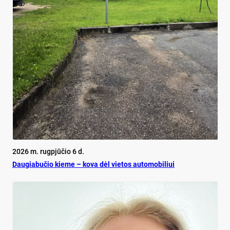
2026 m. rugpjūčio 6 d.
Dau­gia­bu­čio kie­me – ko­va dėl vie­tos au­to­mo­bi­liui