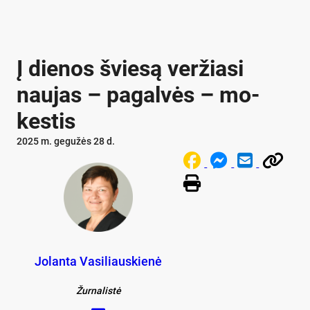
Į die­nos švie­są ver­žia­si
nau­jas – pa­gal­vės – mo­
kes­tis
2025 m. gegužės 28 d.
Jolanta Vasiliauskienė
Žurnalistė