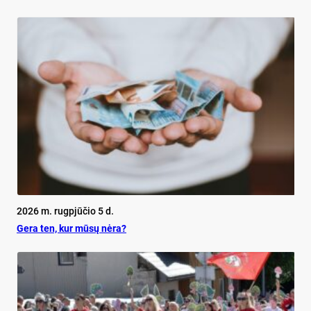
2026 m. rugpjūčio 5 d.
Ge­ra ten, kur mū­sų nė­ra?