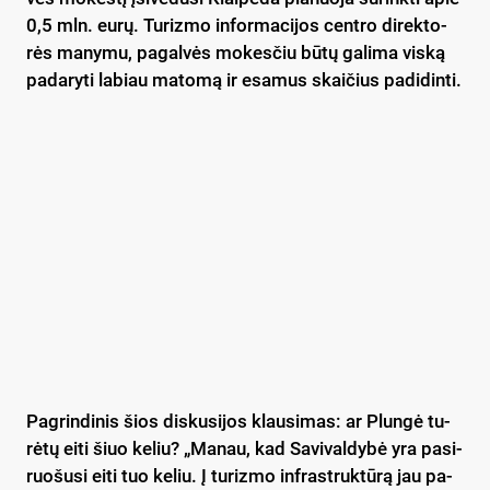
0,5 mln. eu­rų. Tu­riz­mo in­for­ma­ci­jos cent­ro di­rek­to­
rės ma­ny­mu, pa­gal­vės mo­kes­čiu bū­tų ga­li­ma vis­ką
pa­da­ry­ti la­biau ma­to­mą ir esa­mus skai­čius pa­di­din­ti.
Pag­rin­di­nis šios dis­ku­si­jos klau­si­mas: ar Plun­gė tu­
rė­tų ei­ti šiuo ke­liu? „Ma­nau, kad Sa­vi­val­dy­bė yra pa­si­
ruo­šu­si ei­ti tuo ke­liu. Į tu­riz­mo inf­rast­ruk­tū­rą jau pa­