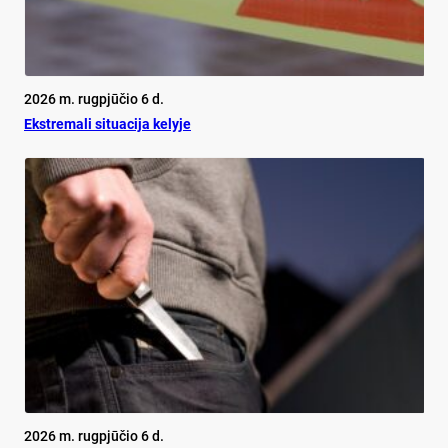
2026 m. rugpjūčio 6 d.
Ekst­re­ma­li si­tua­ci­ja ke­ly­je
2026 m. rugpjūčio 6 d.