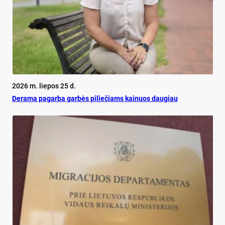
2026 m. liepos 25 d.
De­ra­ma pa­gar­ba gar­bės pi­lie­čiams kai­nuos dau­giau