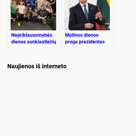
Nepriklausomybės
Motinos dienos
dienos sunkiaatlečių
proga prezidentas
turnyras
apdovanojo pusšimtį
mamų ir globėjų
Naujienos iš interneto