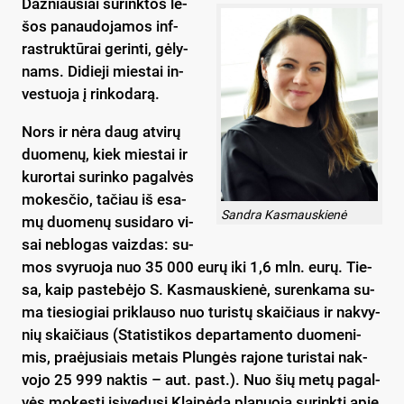
Daž­niau­siai su­rink­tos lė­
šos pa­nau­do­ja­mos inf­
rast­ruk­tū­rai ge­rin­ti, gė­ly­
nams. Di­die­ji mies­tai in­
ves­tuo­ja į rin­ko­da­rą.
Nors ir nė­ra daug at­vi­rų
duo­me­nų, kiek mies­tai ir
ku­ror­tai su­rin­ko pa­gal­vės
mo­kes­čio, ta­čiau iš esa­
Sandra Kasmauskienė
mų duo­me­nų su­si­da­ro vi­
sai ne­blo­gas vaiz­das: su­
mos svy­ruo­ja nuo 35 000 eu­rų iki 1,6 mln. eu­rų. Tie­
sa, kaip pa­ste­bė­jo S. Kas­maus­kie­nė, su­ren­ka­ma su­
ma tie­sio­giai pri­klau­so nuo tu­ris­tų skai­čiaus ir nak­vy­
nių skai­čiaus (Sta­tis­ti­kos de­par­ta­men­to duo­me­ni­
mis, praė­ju­siais me­tais Plun­gės ra­jo­ne tu­ris­tai nak­
vo­jo 25 999 nak­tis – aut. pa­st.). Nuo šių me­tų pa­gal­
vės mo­kes­tį įsi­ve­du­si Klai­pė­da pla­nuo­ja su­rink­ti apie