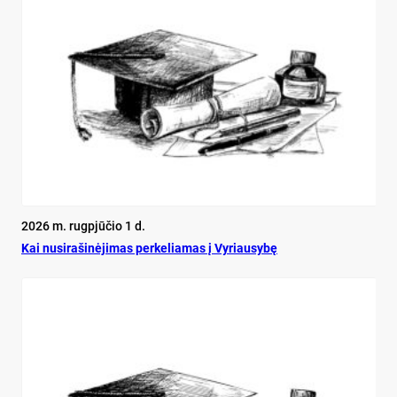
2026 m. rugpjūčio 1 d.
Kai nu­si­ra­ši­nė­ji­mas per­ke­lia­mas į Vy­riau­sy­bę