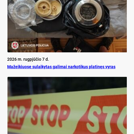
2026 m. rugpjūčio 7 d.
Mažeikiuose sulaikytas galimai narkotikus platinęs vyras