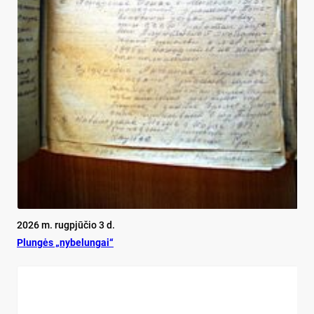
2026 m. rugpjūčio 3 d.
Plun­gės „ny­be­lun­gai“