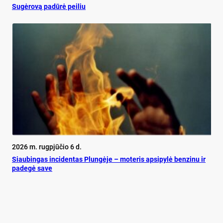
Su­gė­ro­vą pa­dū­rė pei­liu
2026 m. rugpjūčio 6 d.
Siau­bin­gas in­ci­den­tas Plun­gė­je – mo­te­ris ap­si­py­lė ben­zi­nu ir
pa­de­gė sa­ve