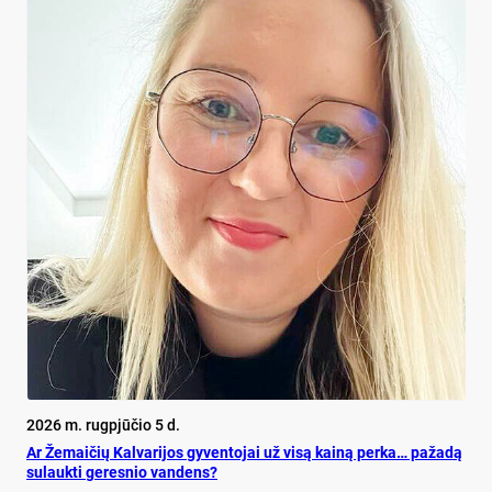
2026 m. rugpjūčio 5 d.
Ar Že­mai­čių Kal­va­ri­jos gy­ven­to­jai už vi­są kai­ną per­ka… pa­ža­dą
su­lauk­ti ge­res­nio van­dens?