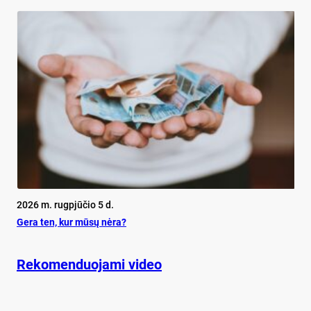
2026 m. rugpjūčio 5 d.
Ge­ra ten, kur mū­sų nė­ra?
Rekomenduojami video