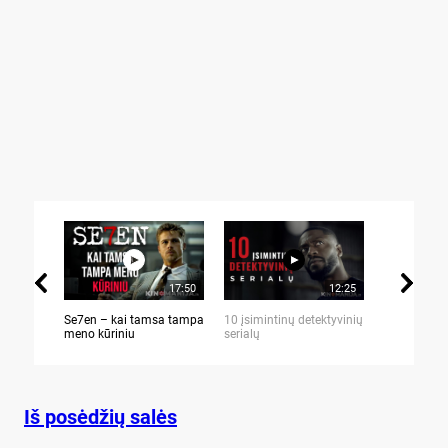
17:50
12:25
Se7en – kai tamsa tampa
10 įsimintinų detektyvinių
10 įtemptų,
meno kūriniu
serialų
stingdančių 
Iš posėdžių salės