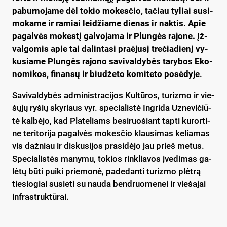
pa­bur­no­ja­me dėl to­kio mo­kes­čio, ta­čiau ty­liai su­si­
mo­ka­me ir ra­miai lei­džia­me die­nas ir nak­tis. Apie
pa­gal­vės mo­kes­tį gal­vo­ja­ma ir Plun­gės ra­jo­ne. Įž­
val­go­mis apie tai da­lin­ta­si praė­ju­sį tre­čia­die­nį vy­
ku­sia­me Plun­gės ra­jo­no sa­vi­val­dy­bės ta­ry­bos Eko­
no­mi­kos, fi­nan­sų ir biu­dže­to ko­mi­te­to po­sė­dy­je
.
Sa­vi­val­dy­bės ad­mi­nist­ra­ci­jos Kul­tū­ros, tu­riz­mo ir vie­
šų­jų ry­šių sky­riaus vyr. spe­cia­lis­tė Ing­ri­da Uz­ne­vi­čiū­
tė kal­bė­jo, kad Pla­te­liams be­si­ruo­šiant tap­ti ku­ror­ti­
ne te­ri­to­ri­ja pa­gal­vės mo­kes­čio klau­si­mas ke­lia­mas
vis daž­niau ir dis­ku­si­jos pra­si­dė­jo jau prieš me­tus.
Spe­cia­lis­tės ma­ny­mu, to­kios rink­lia­vos įve­di­mas ga­
lė­tų bū­ti pui­ki prie­mo­nė, pa­de­dan­ti tu­riz­mo plėt­rą
tie­sio­giai su­sie­ti su nau­da bend­ruo­me­nei ir vie­ša­jai
inf­rast­ruk­tū­rai.