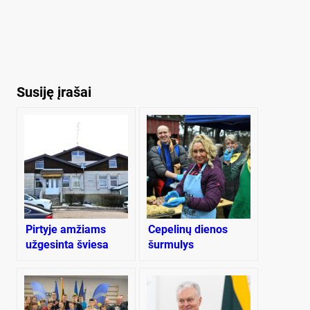
Susiję įrašai
Pirtyje amžiams
Cepelinų dienos
užgesinta šviesa
šurmulys
Purvaičiuose