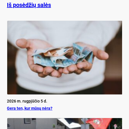
Iš posėdžių salės
2026 m. rugpjūčio 5 d.
Ge­ra ten, kur mū­sų nė­ra?