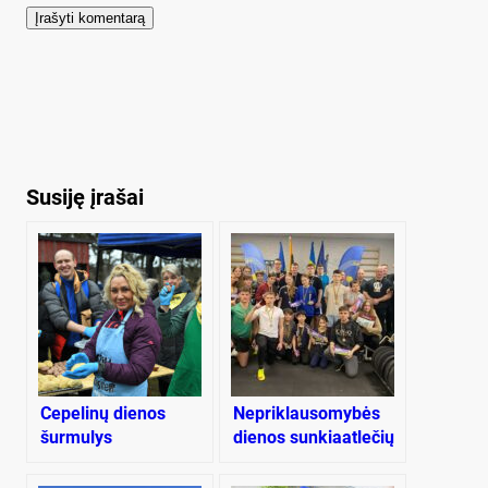
Susiję įrašai
Cepelinų dienos
Nepriklausomybės
šurmulys
dienos sunkiaatlečių
Purvaičiuose
turnyras