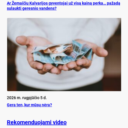
Ar Že­mai­čių Kal­va­ri­jos gy­ven­to­jai už vi­są kai­ną per­ka… pa­ža­dą
su­lauk­ti ge­res­nio van­dens?
2026 m. rugpjūčio 5 d.
Ge­ra ten, kur mū­sų nė­ra?
Rekomenduojami video