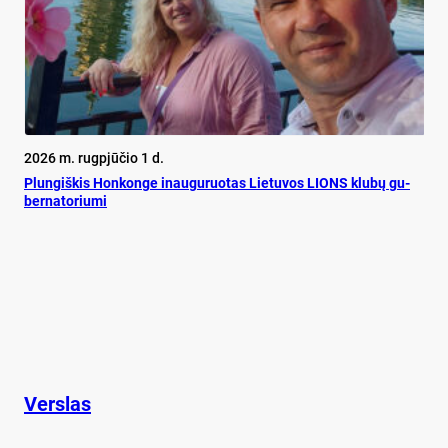
2026 m. rugpjūčio 1 d.
Plun­giš­kis Hon­kon­ge inau­gu­ruo­tas Lie­tu­vos LIONS klu­bų gu­
ber­na­to­riu­mi
Verslas