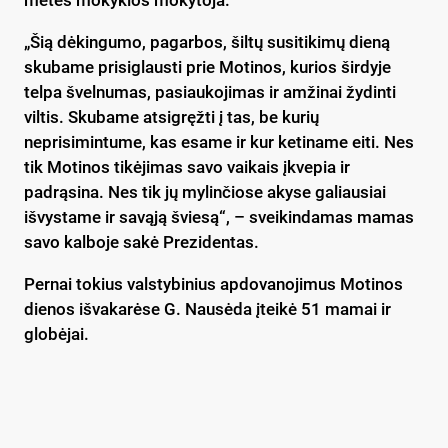
metės mokyklos mokytoja.
„Šią dėkingumo, pagarbos, šiltų susitikimų dieną
skubame prisiglausti prie Motinos, kurios širdyje
telpa švelnumas, pasiaukojimas ir amžinai žydinti
viltis. Skubame atsigręžti į tas, be kurių
neprisimintume, kas esame ir kur ketiname eiti. Nes
tik Motinos tikėjimas savo vaikais įkvepia ir
padrąsina. Nes tik jų mylinčiose akyse galiausiai
išvystame ir savąją šviesą“, – sveikindamas mamas
savo kalboje sakė Prezidentas.
Pernai tokius valstybinius apdovanojimus Motinos
dienos išvakarėse G. Nausėda įteikė 51 mamai ir
globėjai.