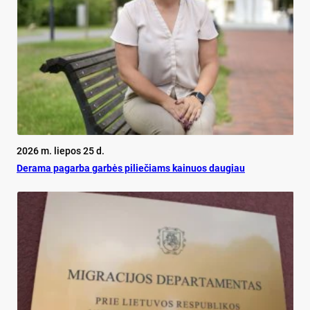
2026 m. liepos 25 d.
De­ra­ma pa­gar­ba gar­bės pi­lie­čiams kai­nuos dau­giau