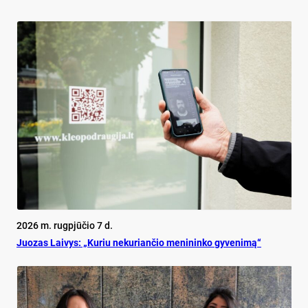
2026 m. rugpjūčio 7 d.
Juo­zas Lai­vys: „Ku­riu ne­ku­rian­čio me­ni­nin­ko gy­ve­ni­mą“