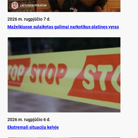
2026 m. rugpjūčio 7 d.
Mažeikiuose sulaikytas galimai narkotikus platinęs vyras
2026 m. rugpjūčio 6 d.
Ekst­re­ma­li si­tua­ci­ja ke­ly­je