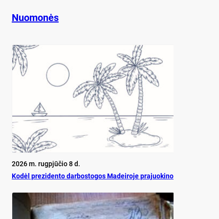
Nuomonės
2026 m. rugpjūčio 8 d.
Ko­dėl pre­zi­den­to dar­bos­to­gos Ma­dei­ro­je pra­juo­ki­no