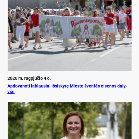
2026 m. rugpjūčio 4 d.
Ap­do­va­no­ti la­biau­siai iš­si­sky­rę Mies­to šven­tės ei­se­nos da­ly­
viai