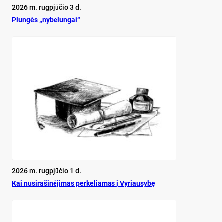
2026 m. rugpjūčio 3 d.
Plun­gės „ny­be­lun­gai“
2026 m. rugpjūčio 1 d.
Kai nu­si­ra­ši­nė­ji­mas per­ke­lia­mas į Vy­riau­sy­bę