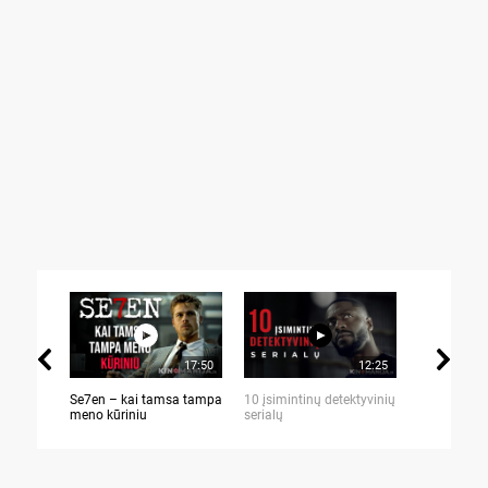
17:50
12:25
Se7en – kai tamsa tampa
10 įsimintinų detektyvinių
10 įtemptų,
meno kūriniu
serialų
stingdančių 