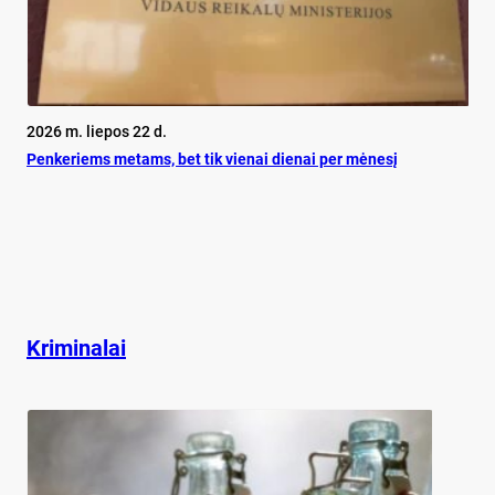
2026 m. liepos 22 d.
Pen­ke­riems me­tams, bet tik vie­nai die­nai per mė­ne­sį
Kriminalai