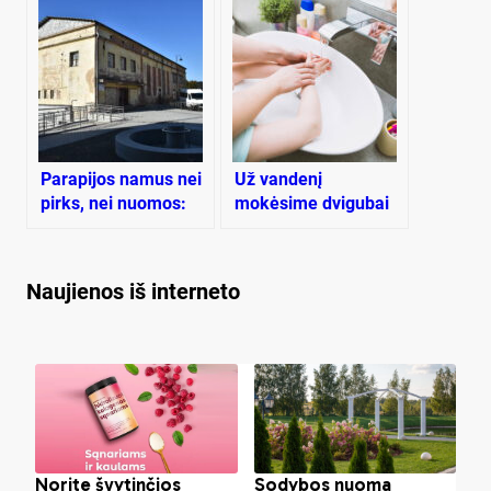
Pa­ra­pi­jos na­mus nei
Už vandenį
pirks, nei nuo­mos:
mokėsime dvigubai
ras­tas ki­tas ke­lias
brangiau
Naujienos iš interneto