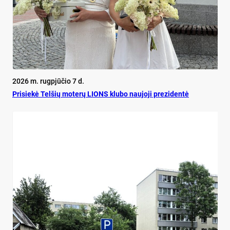
2026 m. rugpjūčio 7 d.
Pri­siekė Tel­šių mo­terų LIONS klu­bo nau­jo­ji pre­zi­dentė