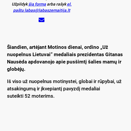
Užpildyk
šią formą
arba rašyk
el.
paštu labas@labaszemaitija.lt
Šiandien, artėjant Motinos dienai, ordino „Už
nuopelnus Lietuvai“ medaliais prezidentas Gitanas
Nausėda apdovanojo apie pusšimtį šalies mamų ir
globėjų.
Iš viso už nuopelnus motinystei, globai ir rūpybai, už
atsakingumą ir įkvepiantį pavyzdį medaliai
suteikti 52 moterims.