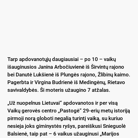
Tarp apdovanotųjų daugiausiai – po 10 – vaikų
išauginusios Janina Arbočiuvienė iš Širvintų rajono
bei Danutė Lukšienė iš Plungės rajono, Žlibinų kaimo.
Pagerbta ir Virgina Budrienė iš Medingėnų, Rietavo
savivaldybės. Ši moteris užaugino 7 atžalas.
„Už nuopelnus Lietuvai“ apdovanotos ir per visą
Vaikų gerovės centro „Pastogė“ 29-erių metų istoriją
pirmoji norą globoti negalią turintį vaiką, su kuriuo
nesieja joks giminystės ryšys, pareiškusi Snieguolė
Balsienė, taip pat – 6 vaikus užauginusi „Marijos