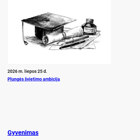
2026 m. liepos 25 d.
Plun­gės švie­ti­mo am­bi­ci­ja
Gyvenimas