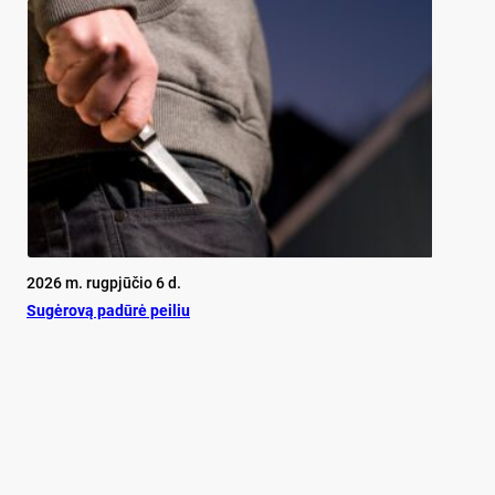
2026 m. rugpjūčio 6 d.
Su­gė­ro­vą pa­dū­rė pei­liu