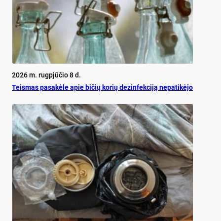
2026 m. rugpjūčio 8 d.
Teis­mas pa­sa­kė­le apie bi­čių ko­rių de­zin­fek­ci­ją ne­pa­ti­kė­jo