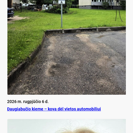
2026 m. rugpjūčio 6 d.
Dau­gia­bu­čio kie­me – ko­va dėl vie­tos au­to­mo­bi­liui