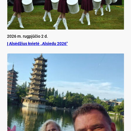
2026 m. rugpjūčio 2 d.
Į Alsėdžius kvietė ,,Alsiedu 2026″