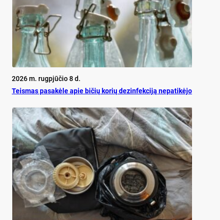
2026 m. rugpjūčio 8 d.
Teis­mas pa­sa­kė­le apie bi­čių ko­rių de­zin­fek­ci­ją ne­pa­ti­kė­jo