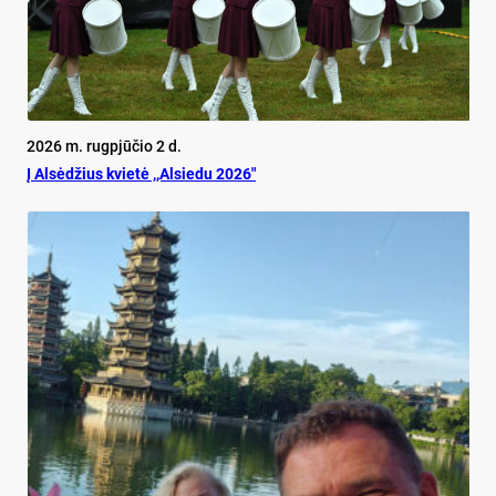
2026 m. rugpjūčio 2 d.
Į Alsėdžius kvietė ,,Alsiedu 2026″