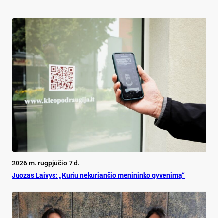
2026 m. rugpjūčio 7 d.
Juo­zas Lai­vys: „Ku­riu ne­ku­rian­čio me­ni­nin­ko gy­ve­ni­mą“