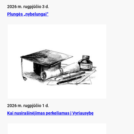
2026 m. rugpjūčio 3 d.
Plun­gės „ny­be­lun­gai“
2026 m. rugpjūčio 1 d.
Kai nu­si­ra­ši­nė­ji­mas per­ke­lia­mas į Vy­riau­sy­bę