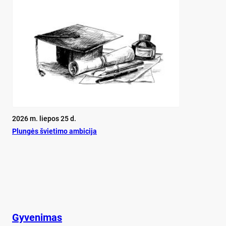
2026 m. liepos 25 d.
Plun­gės švie­ti­mo am­bi­ci­ja
Gyvenimas