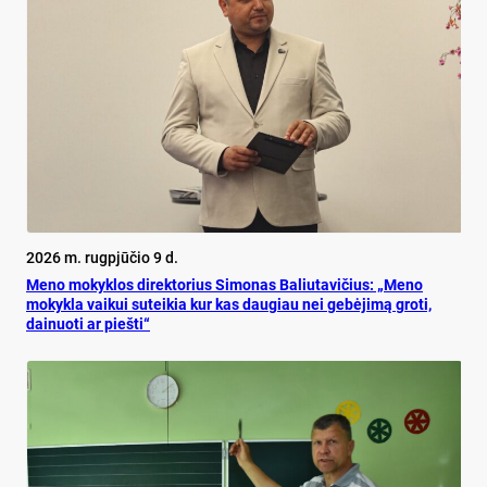
2026 m. rugpjūčio 9 d.
Meno mokyklos direktorius Simonas Baliutavičius: „Meno
mokykla vaikui suteikia kur kas daugiau nei gebėjimą groti,
dainuoti ar piešti“