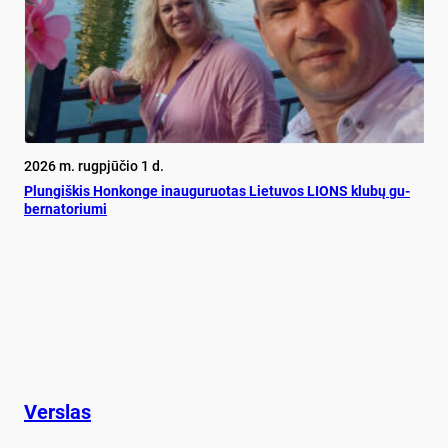
2026 m. rugpjūčio 1 d.
Plun­giš­kis Hon­kon­ge inau­gu­ruo­tas Lie­tu­vos LIONS klu­bų gu­
ber­na­to­riu­mi
Verslas