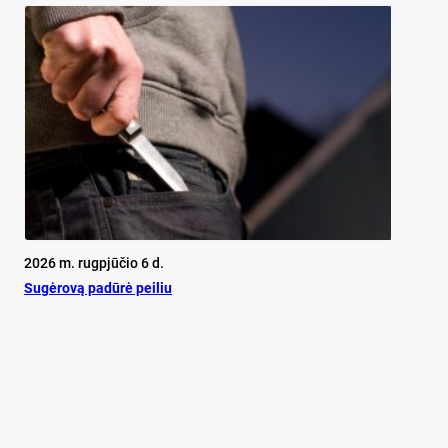
2026 m. rugpjūčio 6 d.
Su­gė­ro­vą pa­dū­rė pei­liu