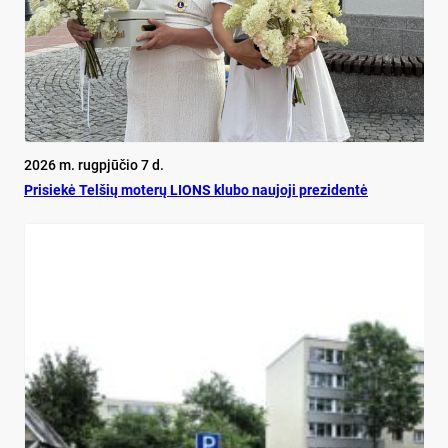
2026 m. rugpjūčio 7 d.
Pri­siekė Tel­šių mo­terų LIONS klu­bo nau­jo­ji pre­zi­dentė