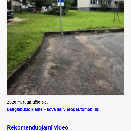
2026 m. rugpjūčio 6 d.
Dau­gia­bu­čio kie­me – ko­va dėl vie­tos au­to­mo­bi­liui
Rekomenduojami video