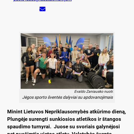
Evaldo Zaniausko nuotr.
Jėgos sporto šventės dalyviai su apdovanojimais
Minint Lietuvos Nepriklausomybės atkūrimo dieną,
Plungėje surengti sunkiosios atletikos ir štangos
spaudimo turnyrai. Juose su svoriais galynėjosi
net pusšimtis vietos atletų, Valstybės šventę