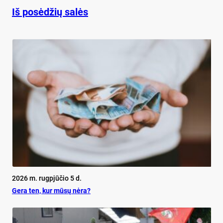
Iš posėdžių salės
2026 m. rugpjūčio 5 d.
Ge­ra ten, kur mū­sų nė­ra?