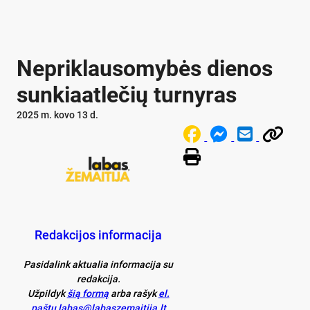
Nepriklausomybės dienos
sunkiaatlečių turnyras
2025 m. kovo 13 d.
Redakcijos informacija
Pasidalink aktualia informacija su
redakcija.
Užpildyk
šią formą
arba rašyk
el.
paštu labas@labaszemaitija.lt