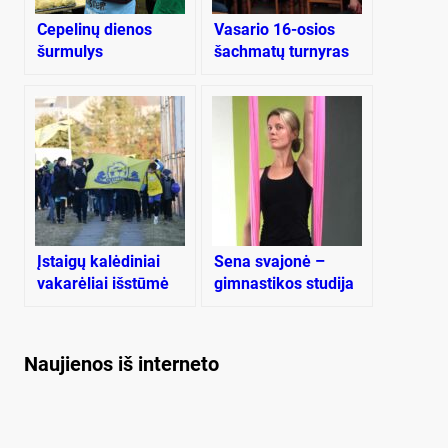
Cepelinų dienos
Vasario 16-osios
šurmulys
šachmatų turnyras
Purvaičiuose
Įstaigų kalėdiniai
Sena svajonė –
vakarėliai išstūmė
gimnastikos studija
vaikus į lauką
gimtinėje
Naujienos iš interneto