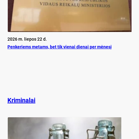
2026 m. liepos 22 d.
Pen­ke­riems me­tams, bet tik vie­nai die­nai per mė­ne­sį
Kriminalai