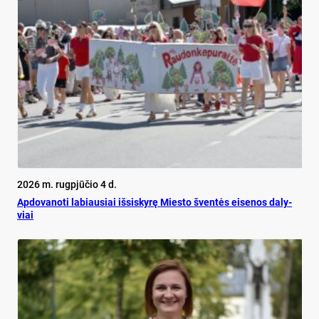
2026 m. rugpjūčio 4 d.
Ap­do­va­no­ti la­biau­siai iš­si­sky­rę Mies­to šven­tės ei­se­nos da­ly­
viai