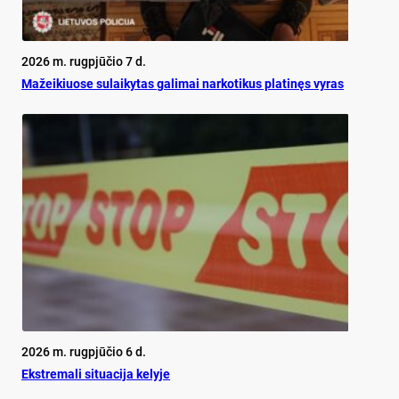
2026 m. rugpjūčio 7 d.
Mažeikiuose sulaikytas galimai narkotikus platinęs vyras
2026 m. rugpjūčio 6 d.
Ekst­re­ma­li si­tua­ci­ja ke­ly­je