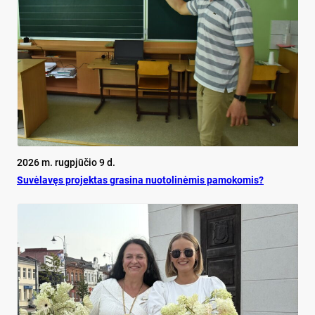
2026 m. rugpjūčio 9 d.
Su­vė­la­vęs pro­jek­tas gra­si­na nuo­to­li­nė­mis pa­mo­ko­mis?