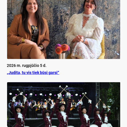
2026 m. rugpjūčio 5 d.
„Judita, tu vis tiek būsi garsi“