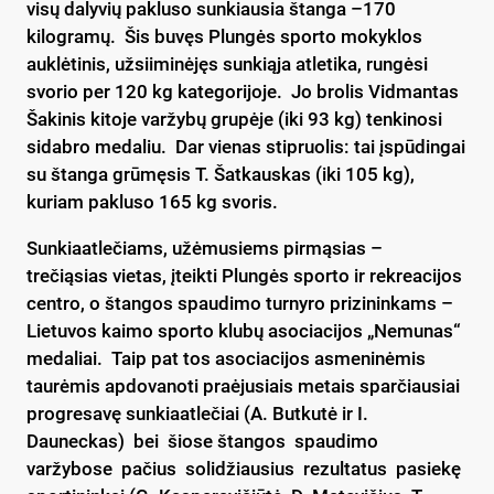
visų dalyvių pakluso sunkiausia štanga –170
kilogramų. Šis buvęs Plungės sporto mokyklos
auklėtinis, užsiiminėjęs sunkiąja atletika, rungėsi
svorio per 120 kg kategorijoje. Jo brolis Vidmantas
Šakinis kitoje varžybų grupėje (iki 93 kg) tenkinosi
sidabro medaliu. Dar vienas stipruolis: tai įspūdingai
su štanga grūmęsis T. Šatkauskas (iki 105 kg),
kuriam pakluso 165 kg svoris.
Sunkiaatlečiams, užėmusiems pirmąsias –
trečiąsias vietas, įteikti Plungės sporto ir rekreacijos
centro, o štangos spaudimo turnyro prizininkams –
Lietuvos kaimo sporto klubų asociacijos „Nemunas“
medaliai. Taip pat tos asociacijos asmeninėmis
taurėmis apdovanoti praėjusiais metais sparčiausiai
progresavę sunkiaatlečiai (A. Butkutė ir I.
Dauneckas) bei šiose štangos spaudimo
varžybose pačius solidžiausius rezultatus pasiekę