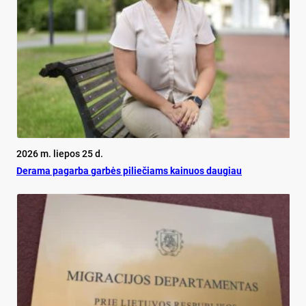
2026 m. liepos 25 d.
De­ra­ma pa­gar­ba gar­bės pi­lie­čiams kai­nuos dau­giau