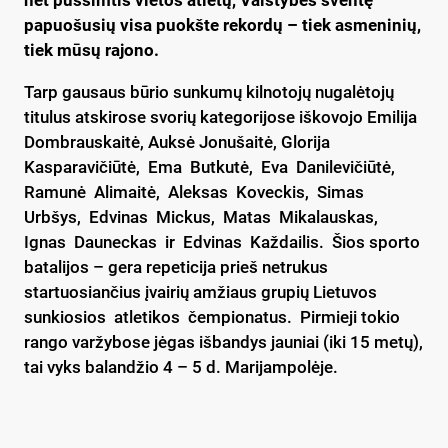
papuošusių visa puokšte rekordų – tiek asmeninių,
tiek mūsų rajono.
Tarp gausaus būrio sunkumų kilnotojų nugalėtojų
titulus atskirose svorių kategorijose iškovojo Emilija
Dombrauskaitė, Auksė Jonušaitė, Glorija
Kasparavičiūtė, Ema Butkutė, Eva Danilevičiūtė,
Ramunė Alimaitė, Aleksas Koveckis, Simas
Urbšys, Edvinas Mickus, Matas Mikalauskas,
Ignas Dauneckas ir Edvinas Každailis. Šios sporto
batalijos – gera repeticija prieš netrukus
startuosiančius įvairių amžiaus grupių Lietuvos
sunkiosios atletikos čempionatus. Pirmieji tokio
rango varžybose jėgas išbandys jauniai (iki 15 metų),
tai vyks balandžio 4 – 5 d. Marijampolėje.