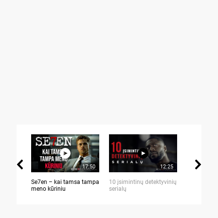
17:50
12:25
Se7en – kai tamsa tampa
10 įsimintinų detektyvinių
10 įtemptų,
meno kūriniu
serialų
stingdančių 