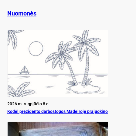
Nuomonės
2026 m. rugpjūčio 8 d.
Ko­dėl pre­zi­den­to dar­bos­to­gos Ma­dei­ro­je pra­juo­ki­no