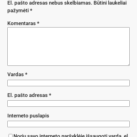
El. pašto adresas nebus skelbiamas.
Būtini laukeliai
pažymėti
*
Komentaras
*
Vardas
*
El. pašto adresas
*
Interneto puslapis
Noriu savo interneto naršyklėje išsaugoti vardą, el.