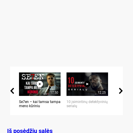
17:50
12:25
Se7en – kai tamsa tampa
10 įsimintinų detektyvinių
10 įtemptų,
meno kūriniu
serialų
stingdančių 
Iš posėdžių salės