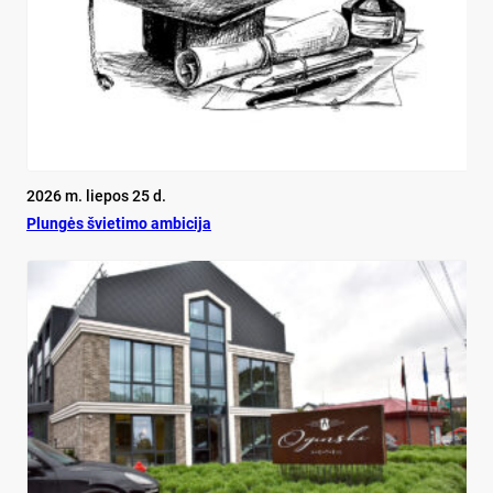
2026 m. liepos 25 d.
Plun­gės švie­ti­mo am­bi­ci­ja