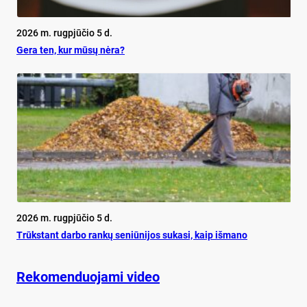
2026 m. rugpjūčio 5 d.
Ge­ra ten, kur mū­sų nė­ra?
2026 m. rugpjūčio 5 d.
Trūks­tant dar­bo ran­kų se­niū­ni­jos su­ka­si, kaip iš­ma­no
Rekomenduojami video