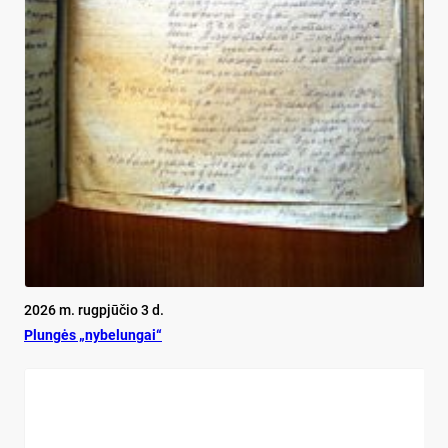
2026 m. rugpjūčio 3 d.
Plun­gės „ny­be­lun­gai“