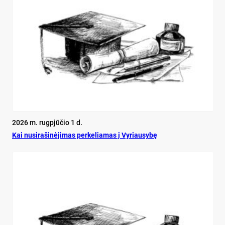
2026 m. rugpjūčio 1 d.
Kai nu­si­ra­ši­nė­ji­mas per­ke­lia­mas į Vy­riau­sy­bę