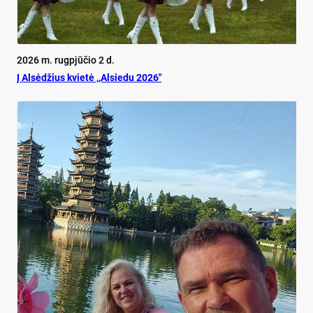
2026 m. rugpjūčio 2 d.
Į Alsėdžius kvietė ,,Alsiedu 2026″