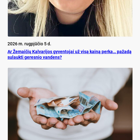
2026 m. rugpjūčio 5 d.
Ar Že­mai­čių Kal­va­ri­jos gy­ven­to­jai už vi­są kai­ną per­ka… pa­ža­dą
su­lauk­ti ge­res­nio van­dens?