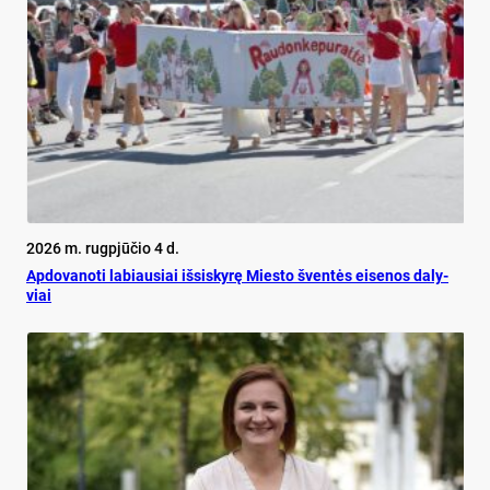
2026 m. rugpjūčio 4 d.
Ap­do­va­no­ti la­biau­siai iš­si­sky­rę Mies­to šven­tės ei­se­nos da­ly­
viai