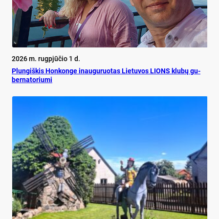
2026 m. rugpjūčio 1 d.
Plun­giš­kis Hon­kon­ge inau­gu­ruo­tas Lie­tu­vos LIONS klu­bų gu­
ber­na­to­riu­mi