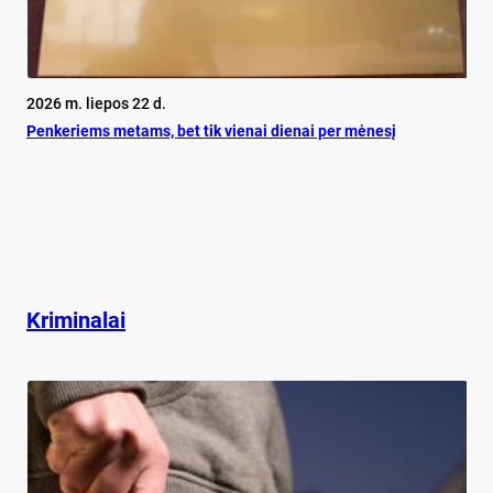
2026 m. liepos 22 d.
Pen­ke­riems me­tams, bet tik vie­nai die­nai per mė­ne­sį
Kriminalai