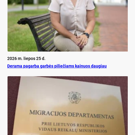
2026 m. liepos 25 d.
De­ra­ma pa­gar­ba gar­bės pi­lie­čiams kai­nuos dau­giau