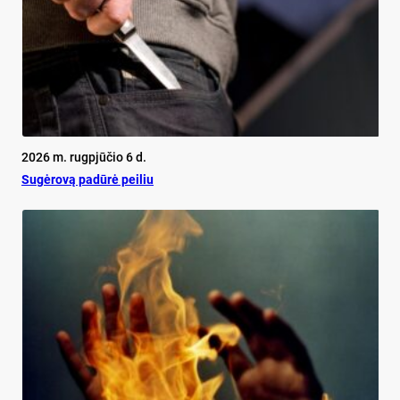
2026 m. rugpjūčio 6 d.
Su­gė­ro­vą pa­dū­rė pei­liu