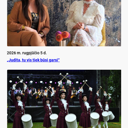
2026 m. rugpjūčio 5 d.
„Judita, tu vis tiek būsi garsi“