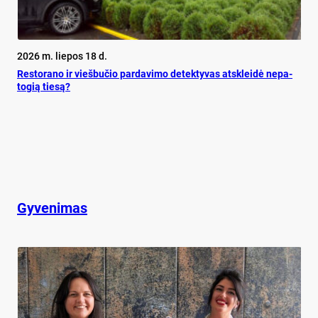
2026 m. liepos 18 d.
Res­to­ra­no ir vieš­bu­čio par­da­vi­mo de­tek­ty­vas at­sklei­dė ne­pa­
to­gią tie­są?
Gyvenimas