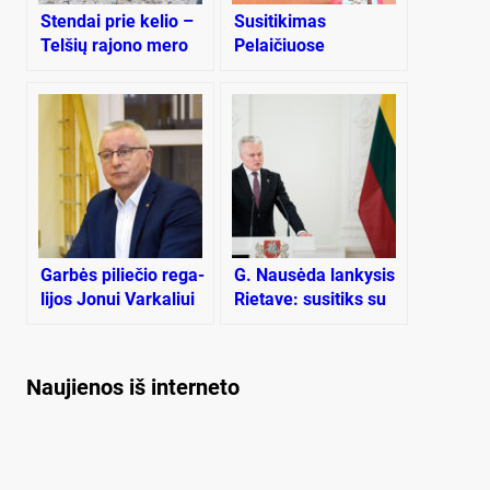
Stendai prie kelio –
Susitikimas
Telšių rajono mero
Pelaičiuose
akcija
Gar­bės pi­lie­čio re­ga­
G. Nausėda lankysis
li­jos Jo­nui Var­ka­liui
Rietave: susitiks su
už nuo­pel­nus ar par­
meru, dalyvaus
ti­jos ko­le­gų pro­tek­
savivaldybės 25-
ci­ja?
mečio šventėje
Naujienos iš interneto