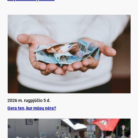
2026 m. rugpjūčio 5 d.
Ge­ra ten, kur mū­sų nė­ra?