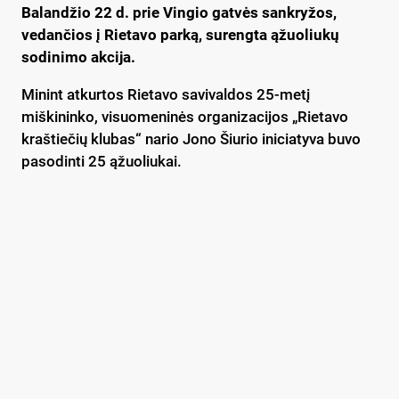
Balandžio 22 d. prie Vingio gatvės sankryžos,
vedančios į Rietavo parką, surengta ąžuoliukų
sodinimo akcija.
Minint atkurtos Rietavo savivaldos 25-metį
miškininko, visuomeninės organizacijos „Rietavo
kraštiečių klubas“ nario Jono Šiurio iniciatyva buvo
pasodinti 25 ąžuoliukai.