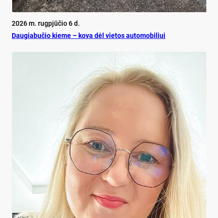
2026 m. rugpjūčio 6 d.
Dau­gia­bu­čio kie­me – ko­va dėl vie­tos au­to­mo­bi­liui