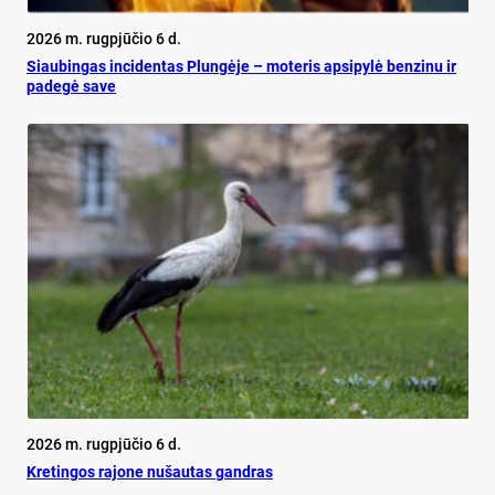
2026 m. rugpjūčio 6 d.
Siau­bin­gas in­ci­den­tas Plun­gė­je – mo­te­ris ap­si­py­lė ben­zi­nu ir
pa­de­gė sa­ve
2026 m. rugpjūčio 6 d.
Kretingos rajone nušautas gandras