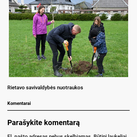
Rietavo savivaldybės nuotraukos
Komentarai
Parašykite komentarą
El. pašto adresas nebus skelbiamas.
Būtini laukeliai