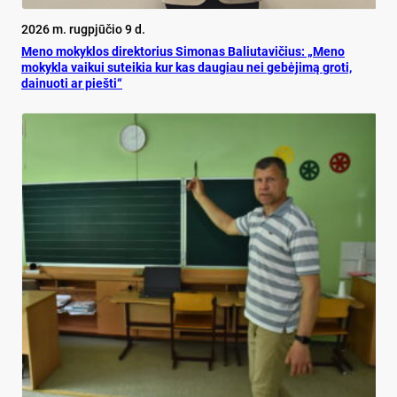
2026 m. rugpjūčio 9 d.
Meno mokyklos direktorius Simonas Baliutavičius: „Meno
mokykla vaikui suteikia kur kas daugiau nei gebėjimą groti,
dainuoti ar piešti“