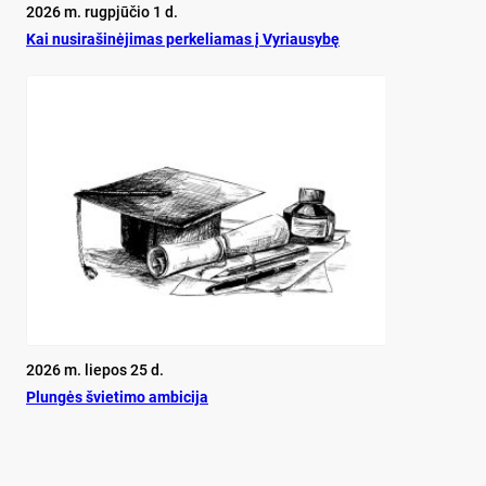
2026 m. rugpjūčio 1 d.
Kai nu­si­ra­ši­nė­ji­mas per­ke­lia­mas į Vy­riau­sy­bę
2026 m. liepos 25 d.
Plun­gės švie­ti­mo am­bi­ci­ja