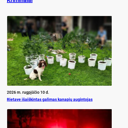
2026 m. rugpjūčio 10 d.
Rietave išaiškintas galimas kanapių augintojas