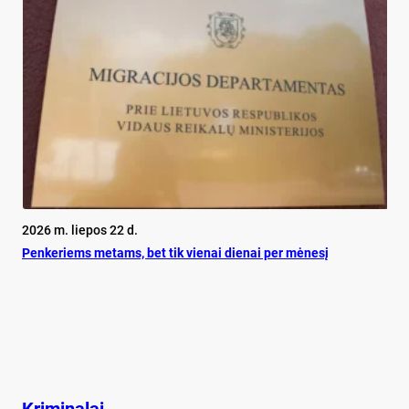
2026 m. liepos 22 d.
Pen­ke­riems me­tams, bet tik vie­nai die­nai per mė­ne­sį
Kriminalai