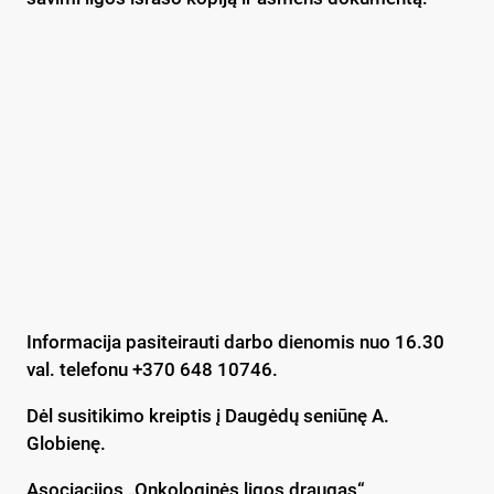
Informacija pasiteirauti darbo dienomis nuo 16.30
val. telefonu +370 648 10746.
Dėl susitikimo kreiptis į Daugėdų seniūnę A.
Globienę.
Asociacijos „Onkologinės ligos draugas“