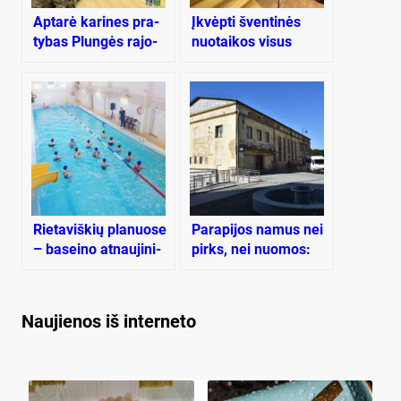
Ap­ta­rė ka­ri­nes pra­
Įk­vėp­ti šven­ti­nės
ty­bas Plun­gės ra­jo­
nuo­tai­kos vi­sus
no ir Rie­ta­vo sa­vi­val­
spren­di­mus priė­mė
dy­bė­se
vien­bal­siai
Rie­ta­viš­kių pla­nuo­se
Pa­ra­pi­jos na­mus nei
– ba­sei­no at­nau­ji­ni­
pirks, nei nuo­mos:
mas
ras­tas ki­tas ke­lias
Naujienos iš interneto