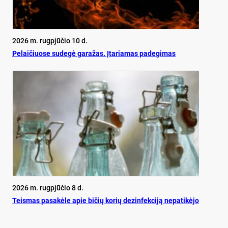
2026 m. rugpjūčio 10 d.
Pe­lai­čiuo­se su­de­gė ga­ra­žas. Įta­ria­mas pa­de­gi­mas
2026 m. rugpjūčio 8 d.
Teis­mas pa­sa­kė­le apie bi­čių ko­rių de­zin­fek­ci­ją ne­pa­ti­kė­jo