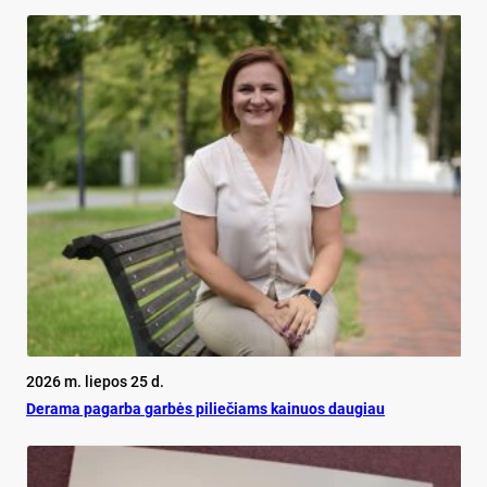
2026 m. liepos 25 d.
De­ra­ma pa­gar­ba gar­bės pi­lie­čiams kai­nuos dau­giau