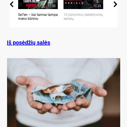
17:50
12:25
Se7en – kai tamsa tampa
10 įsimintinų detektyvinių
10 įtemptų,
meno kūriniu
serialų
stingdančių 
Iš posėdžių salės