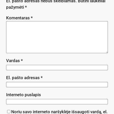
El. pašto adresas nebus skelbiamas.
Būtini laukeliai
pažymėti
*
Komentaras
*
Vardas
*
El. pašto adresas
*
Interneto puslapis
Noriu savo interneto naršyklėje išsaugoti vardą, el.