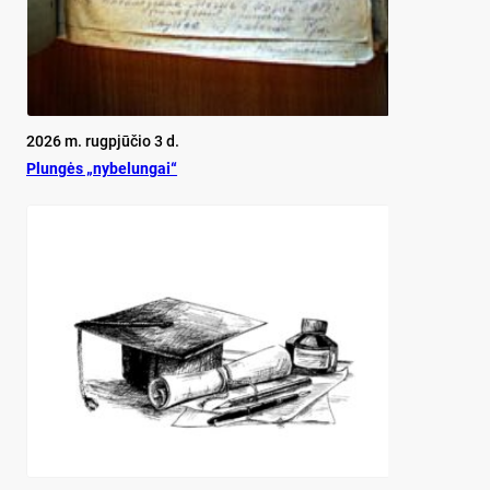
2026 m. rugpjūčio 3 d.
Plun­gės „ny­be­lun­gai“