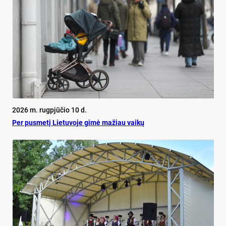
2026 m. rugpjūčio 10 d.
Per pusmetį Lietuvoje gimė mažiau vaikų