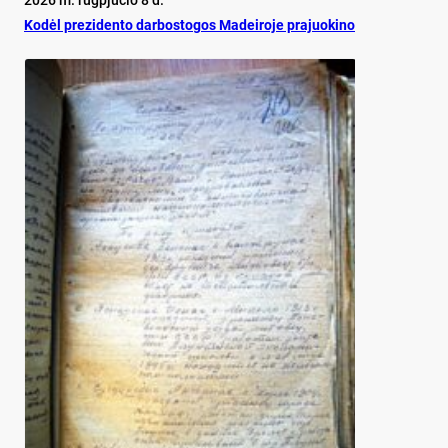
2026 m. rugpjūčio 8 d.
Ko­dėl pre­zi­den­to dar­bos­to­gos Ma­dei­ro­je pra­juo­ki­no