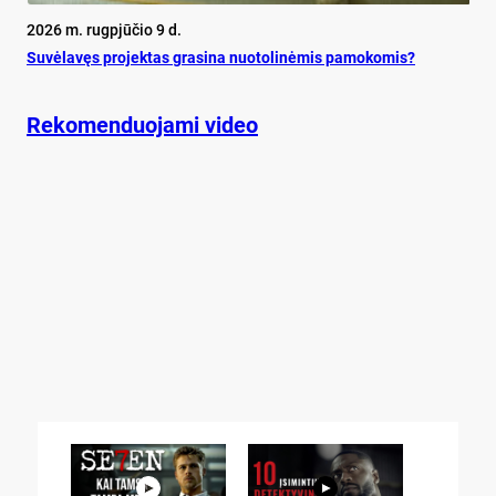
2026 m. rugpjūčio 9 d.
Su­vė­la­vęs pro­jek­tas gra­si­na nuo­to­li­nė­mis pa­mo­ko­mis?
Rekomenduojami video