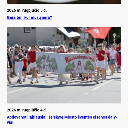
2026 m. rugpjūčio 5 d.
Ge­ra ten, kur mū­sų nė­ra?
2026 m. rugpjūčio 4 d.
Ap­do­va­no­ti la­biau­siai iš­si­sky­rę Mies­to šven­tės ei­se­nos da­ly­
viai