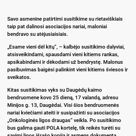
Savo asmenine patirtimi susitikime su rietaviškiais
taip pat dalinosi asociacijos nariai, maloniai
bendravo su atėjusiaisiais.
„Esame vieni dėl kitų“, – kalbėjo susitikimo dalyviai,
atsisveikindami, spausdami vieni kitiems rankas,
apsikabindami ir dėkodami už bendrystę. Malonus
pasibuvimas baigėsi palinkint vieni kitiems šviesos ir
sveikatos.
Kitas susitikimas vyks su Daugėdų kaimo
bendruomene kovo 25 dieną, 17 valandą, adresu
Minijos g. 13, Daugėdai. Visi šios bendruomenės
nariai kviečiami ateiti ir susipažinti su asociacijos
„Onkologinės ligos draugas“ veikla. Po susitikimo
bus galima gauti POLA kortelę, tik reikės turėti su
savimi ligos išrašo kopiją ir asmens dokumentą.