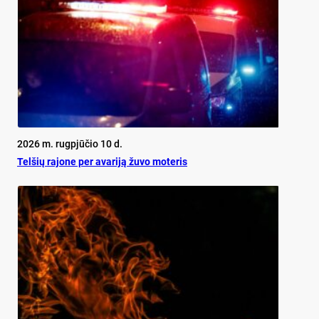
2026 m. rugpjūčio 10 d.
Telšių rajone per avariją žuvo moteris