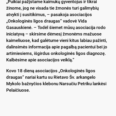
„Puikiai pažįstame kaimukų gyventojus ir tikrai
žinome, jog ne visada tie žmonės turi galimybių
atvykti į susitikimus, – pasakoja asociacijos
„Onkologinės ligos draugas“ vadovė Vida
Gasauskienė. – Todėl šiemet mūsų asociacija rodo
iniciatyvą – skirsime dėmesį žmonėms mažuose
kaimeliuose, kad galėtume vieni kitus labiau pažinti,
dalinsimės informacija apie pagalbą pacientui bei jo
artimiesiems, išgirdus onkologinės ligos diagnozę.
Kalbėsime apie asociacijos veiklą.“
Kovo 18 dieną asociacijos „Onkologinės ligos
draugas“ nariai kartu su Rietavo Šv. arkangelo
Mykolo bažnyčios klebonu Narsučiu Petriku lankėsi
Pelaičiuose.