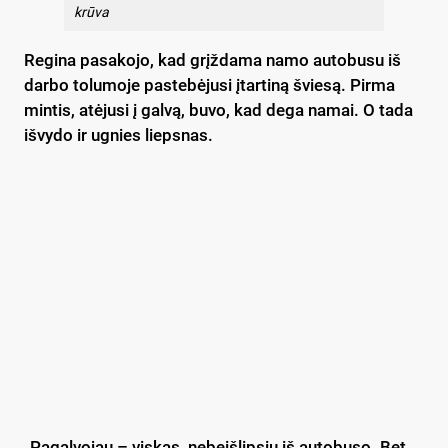
krūva
Regina pasakojo, kad grįždama namo autobusu iš
darbo tolumoje pastebėjusi įtartiną šviesą. Pirma
mintis, atėjusi į galvą, buvo, kad dega namai. O tada
išvydo ir ugnies liepsnas.
„Pagalvojau – viskas, nebeišlipsiu iš autobuso. Bet