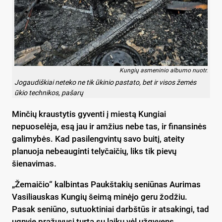
Kungių asmeninio albumo nuotr.
Jogaudiškiai neteko ne tik ūkinio pastato, bet ir visos žemės
ūkio technikos, pašarų
Minčių kraustytis gyventi į miestą Kungiai
nepuoselėja, esą jau ir amžius nebe tas, ir finansinės
galimybės. Kad pasilengvintų savo buitį, ateity
planuoja nebeauginti telyčaičių, liks tik pievų
šienavimas.
„Žemaičio“ kalbintas Paukštakių seniūnas Aurimas
Vasiliauskas Kungių šeimą minėjo geru žodžiu.
Pasak seniūno, sutuoktiniai darbštūs ir atsakingi, tad
ugnyje pražuvusį turtą su laiku vėl užgyvens.