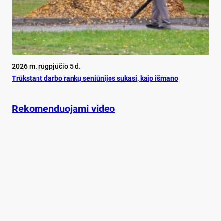
2026 m. rugpjūčio 5 d.
Trūks­tant dar­bo ran­kų se­niū­ni­jos su­ka­si, kaip iš­ma­no
Rekomenduojami video