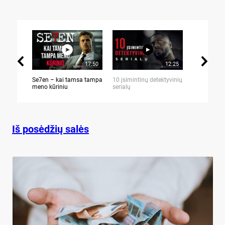
17:50
12:25
Se7en – kai tamsa tampa
10 įsimintinų detektyvinių
10 įtemptų,
meno kūriniu
serialų
stingdančių 
Iš posėdžių salės