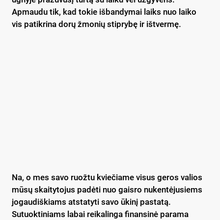
Apmaudu tik, kad tokie išbandymai laiks nuo laiko
vis patikrina dorų žmonių stiprybę ir ištvermę.
Na, o mes savo ruožtu kviečiame visus geros valios
mūsų skaitytojus padėti nuo gaisro nukentėjusiems
jogaudiškiams atstatyti savo ūkinį pastatą.
Sutuoktiniams labai reikalinga finansinė parama