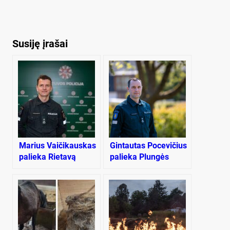
Susiję įrašai
Marius Vaičikauskas
Gintautas Pocevičius
palieka Rietavą
palieka Plungės
rajono policijos
komisariatą