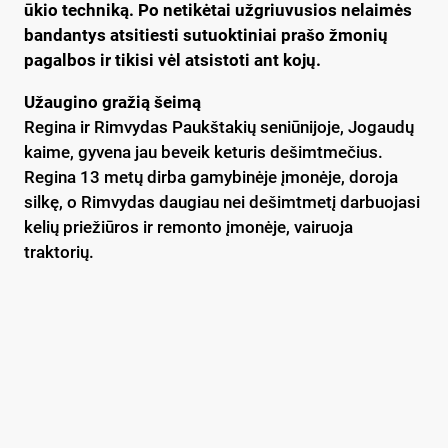
ūkio techniką. Po netikėtai užgriuvusios nelaimės
bandantys atsitiesti sutuoktiniai prašo žmonių
pagalbos ir tikisi vėl atsistoti ant kojų.
Užaugino gražią šeimą
Regina ir Rimvydas Paukštakių seniūnijoje, Jogaudų
kaime, gyvena jau beveik keturis dešimtmečius.
Regina 13 metų dirba gamybinėje įmonėje, doroja
silkę, o Rimvydas daugiau nei dešimtmetį darbuojasi
kelių priežiūros ir remonto įmonėje, vairuoja
traktorių.