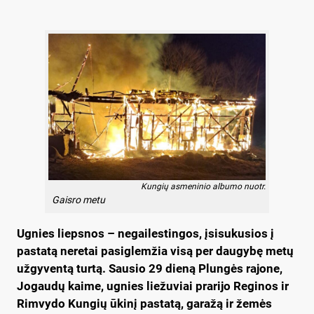
Kungių asmeninio albumo nuotr.
Gaisro metu
Ugnies liepsnos – negailestingos, įsisukusios į
pastatą neretai pasiglemžia visą per daugybę metų
užgyventą turtą. Sausio 29 dieną Plungės rajone,
Jogaudų kaime, ugnies liežuviai prarijo Reginos ir
Rimvydo Kungių ūkinį pastatą, garažą ir žemės