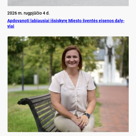
2026 m. rugpjūčio 4 d.
Ap­do­va­no­ti la­biau­siai iš­si­sky­rę Mies­to šven­tės ei­se­nos da­ly­
viai