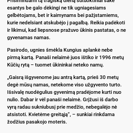
Prisimindami tą tragišką dieną sutuoktiniai sakė
esantys be galo dėkingi ne tik ugniagesiams
gelbėtojams, bet ir kaimynams bei pažįstamiems,
kurie nedelsiant atskubėjo į pagalbą. Reikia padėkoti
ir likimui, kad liepsnose pražuvo ūkinis pastatas, o ne
gyvenamas namas.
Pasirodo, ugnies šmėkla Kungius aplankė nebe
pirmą kartą. Panaši nelaimė juos ištiko ir 1996 metų
Kūčių rytą – tuomet ūkininkai neteko namų.
„Gaisrą išgyvenome jau antrą kartą, prieš 30 metų
degė mūsų namas, netekome viso užgyvento turto.
Išsivalę nuodėgulius gyvenimą pradėjome kurti nuo
nulio. Dabar ir vėl panaši nelaimė. Grįžusi iš darbo
vyrą radau sukniubusį prie medžio, nebegalėjo nė
atsistoti. Kvietėme greitąją“, – sunkiai rinkdama
žodžius pasakojo moteris.