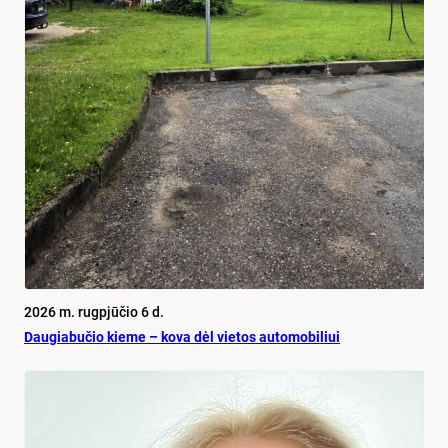
2026 m. rugpjūčio 6 d.
Dau­gia­bu­čio kie­me – ko­va dėl vie­tos au­to­mo­bi­liui