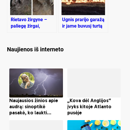
Rietavo žirgyne –
Ugnis prarijo garažą
paliegę žirgai,
ir jame buvusį turtą
supelijęs šienas,
netvarka ir kontrolės
trūkumas
Naujienos iš interneto