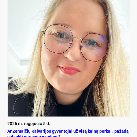
2026 m. rugpjūčio 5 d.
Ar Že­mai­čių Kal­va­ri­jos gy­ven­to­jai už vi­są kai­ną per­ka… pa­ža­dą
su­lauk­ti ge­res­nio van­dens?