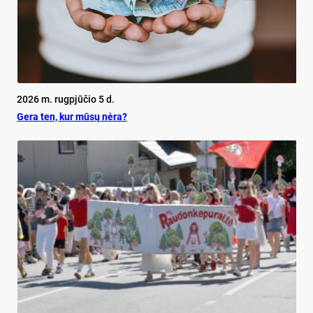
2026 m. rugpjūčio 5 d.
Ge­ra ten, kur mū­sų nė­ra?