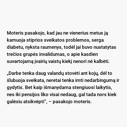
Moteris pasakojo, kad jau ne vienerius metus ją
kamuoja stiprios sveikatos problemos, serga
diabetu, nyksta raumenys, todėl jai buvo nustatytas
trečios grupės invalidumas, o apie kasdien
suvartojamą įvairių vaistų kiekį nenori nė kalbėti.
„Darbe tenka daug valandų stovėti ant kojų, dėl to
šlubuoja sveikata, neretai tenka imti nedarbingumą ir
gydytis. Bet kaip išmanydama stengiuosi laikytis,
nes iki pensijos liko visai nedaug, gal tada nors kiek
galėsiu atsikvėpti“, – pasakojo moteris.