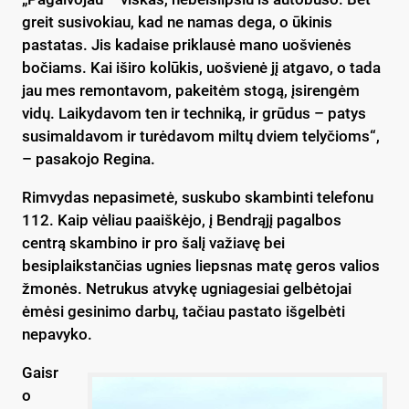
greit susivokiau, kad ne namas dega, o ūkinis
pastatas. Jis kadaise priklausė mano uošvienės
bočiams. Kai iširo kolūkis, uošvienė jį atgavo, o tada
jau mes remontavom, pakeitėm stogą, įsirengėm
vidų. Laikydavom ten ir techniką, ir grūdus – patys
susimaldavom ir turėdavom miltų dviem telyčioms“,
– pasakojo Regina.
Rimvydas nepasimetė, suskubo skambinti telefonu
112. Kaip vėliau paaiškėjo, į Bendrąjį pagalbos
centrą skambino ir pro šalį važiavę bei
besiplaikstančias ugnies liepsnas matę geros valios
žmonės. Netrukus atvykę ugniagesiai gelbėtojai
ėmėsi gesinimo darbų, tačiau pastato išgelbėti
nepavyko.
Gaisr
o