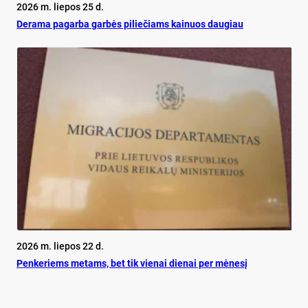
2026 m. liepos 25 d.
De­ra­ma pa­gar­ba gar­bės pi­lie­čiams kai­nuos dau­giau
2026 m. liepos 22 d.
Pen­ke­riems me­tams, bet tik vie­nai die­nai per mė­ne­sį