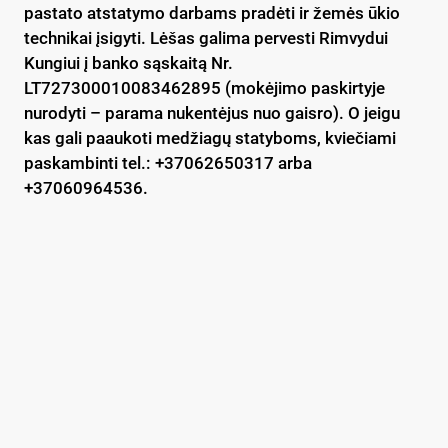
pastato atstatymo darbams pradėti ir žemės ūkio
technikai įsigyti. Lėšas galima pervesti Rimvydui
Kungiui į banko sąskaitą Nr.
LT727300010083462895 (mokėjimo paskirtyje
nurodyti – parama nukentėjus nuo gaisro). O jeigu
kas gali paaukoti medžiagų statyboms, kviečiami
paskambinti tel.: +37062650317 arba
+37060964536.