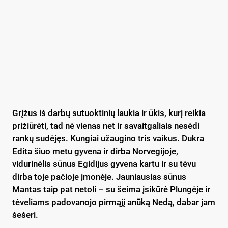
Grįžus iš darbų sutuoktinių laukia ir ūkis, kurį reikia
prižiūrėti, tad nė vienas net ir savaitgaliais nesėdi
rankų sudėjęs. Kungiai užaugino tris vaikus. Dukra
Edita šiuo metu gyvena ir dirba Norvegijoje,
vidurinėlis sūnus Egidijus gyvena kartu ir su tėvu
dirba toje pačioje įmonėje. Jauniausias sūnus
Mantas taip pat netoli – su šeima įsikūrė Plungėje ir
tėveliams padovanojo pirmąjį anūką Nedą, dabar jam
šešeri.