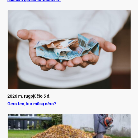
2026 m. rugpjūčio 5 d.
Ge­ra ten, kur mū­sų nė­ra?