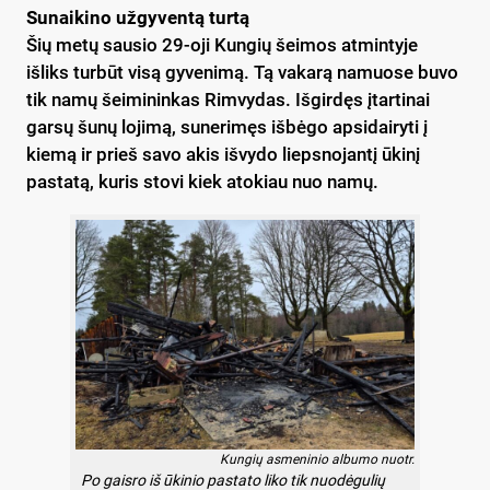
Sunaikino užgyventą turtą
Šių metų sausio 29-oji Kungių šeimos atmintyje
išliks turbūt visą gyvenimą. Tą vakarą namuose buvo
tik namų šeimininkas Rimvydas. Išgirdęs įtartinai
garsų šunų lojimą, sunerimęs išbėgo apsidairyti į
kiemą ir prieš savo akis išvydo liepsnojantį ūkinį
pastatą, kuris stovi kiek atokiau nuo namų.
Kungių asmeninio albumo nuotr.
Po gaisro iš ūkinio pastato liko tik nuodėgulių