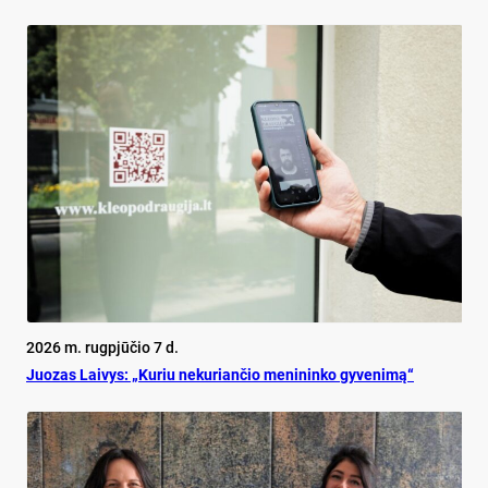
2026 m. rugpjūčio 7 d.
Juo­zas Lai­vys: „Ku­riu ne­ku­rian­čio me­ni­nin­ko gy­ve­ni­mą“