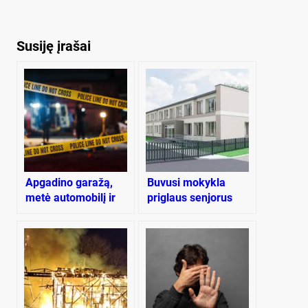
Susiję įrašai
Apgadino garažą,
Buvusi mokykla
metė automobilį ir
priglaus senjorus
spruko