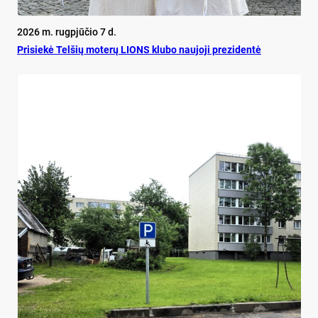
2026 m. rugpjūčio 7 d.
Pri­siekė Tel­šių mo­terų LIONS klu­bo nau­jo­ji pre­zi­dentė