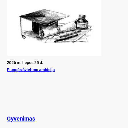
2026 m. liepos 25 d.
Plun­gės švie­ti­mo am­bi­ci­ja
Gyvenimas