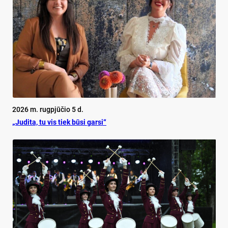
2026 m. rugpjūčio 5 d.
„Judita, tu vis tiek būsi garsi“