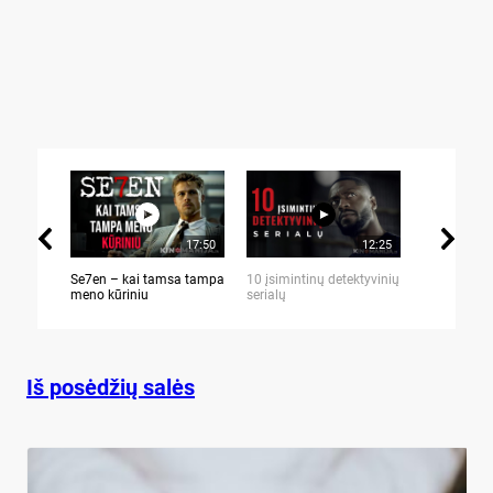
17:50
12:25
Se7en – kai tamsa tampa
10 įsimintinų detektyvinių
10 įtemptų,
meno kūriniu
serialų
stingdančių 
Iš posėdžių salės