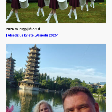
2026 m. rugpjūčio 2 d.
Į Alsėdžius kvietė ,,Alsiedu 2026″