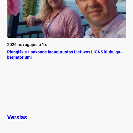
2026 m. rugpjūčio 1 d.
Plun­giš­kis Hon­kon­ge inau­gu­ruo­tas Lie­tu­vos LIONS klu­bų gu­
ber­na­to­riu­mi
Verslas