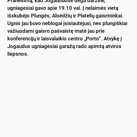
Pranešimą, kad Jogauduose dega daržinė,
ugniagesiai gavo apie 19.10 val. Į nelaimės vietą
išskubėjo Plungės, Alsėdžių ir Platelių gaisrininkai.
Ugnis jau buvo neblogai įsisiautėjusi, nes plungiškiai
važiuodami gaisro pašvaistę matė jau prie
konferencijų ir laisvalaikio centro „Porto“. Atvykę į
Jogaudus ugniagesiai garažą rado apimtą atviros
liepsnos.