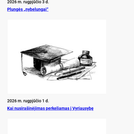
2026 m. rugpjūčio 3 d.
Plun­gės „ny­be­lun­gai“
2026 m. rugpjūčio 1 d.
Kai nu­si­ra­ši­nė­ji­mas per­ke­lia­mas į Vy­riau­sy­bę