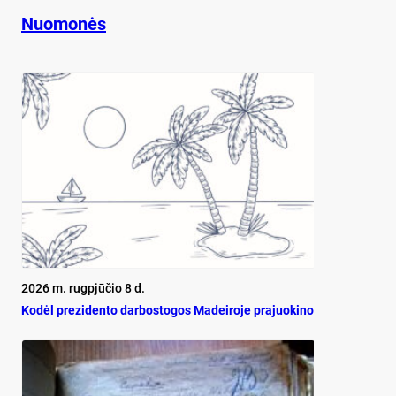
Nuomonės
2026 m. rugpjūčio 8 d.
Ko­dėl pre­zi­den­to dar­bos­to­gos Ma­dei­ro­je pra­juo­ki­no