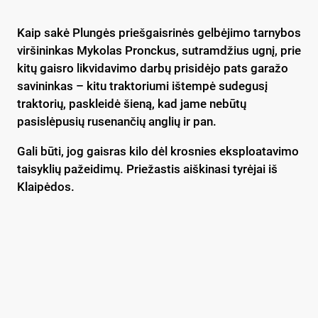
Kaip sakė Plungės priešgaisrinės gelbėjimo tarnybos
viršininkas Mykolas Pronckus, sutramdžius ugnį, prie
kitų gaisro likvidavimo darbų prisidėjo pats garažo
savininkas – kitu traktoriumi ištempė sudegusį
traktorių, paskleidė šieną, kad jame nebūtų
pasislėpusių rusenančių anglių ir pan.
Gali būti, jog gaisras kilo dėl krosnies eksploatavimo
taisyklių pažeidimų. Priežastis aiškinasi tyrėjai iš
Klaipėdos.