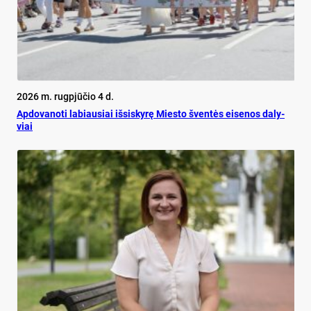
2026 m. rugpjūčio 4 d.
Ap­do­va­no­ti la­biau­siai iš­si­sky­rę Mies­to šven­tės ei­se­nos da­ly­
viai