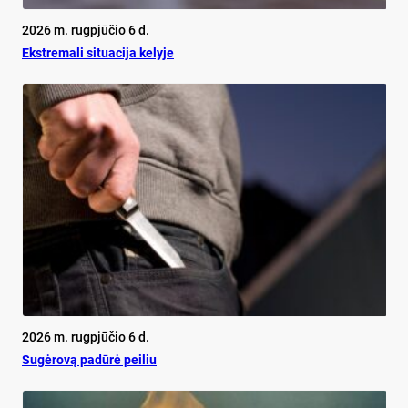
2026 m. rugpjūčio 6 d.
Ekst­re­ma­li si­tua­ci­ja ke­ly­je
2026 m. rugpjūčio 6 d.
Su­gė­ro­vą pa­dū­rė pei­liu