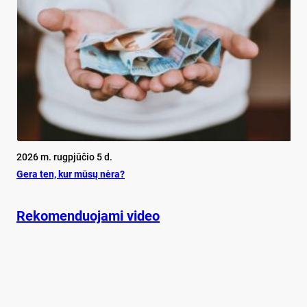
2026 m. rugpjūčio 5 d.
Ge­ra ten, kur mū­sų nė­ra?
Rekomenduojami video