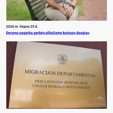
2026 m. liepos 25 d.
De­ra­ma pa­gar­ba gar­bės pi­lie­čiams kai­nuos dau­giau