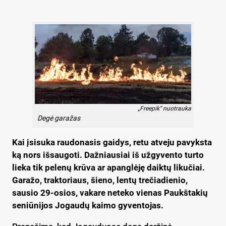
„Freepik“ nuotrauka
Degė garažas
Kai įsisuka raudonasis gaidys, retu atveju pavyksta
ką nors išsaugoti. Dažniausiai iš užgyvento turto
lieka tik pelenų krūva ar apanglėję daiktų likučiai.
Garažo, traktoriaus, šieno, lentų trečiadienio,
sausio 29-osios, vakare neteko vienas Paukštakių
seniūnijos Jogaudų kaimo gyventojas.