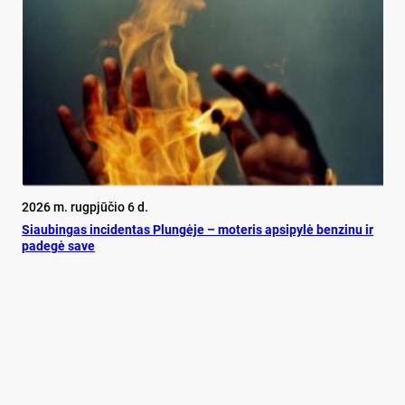
2026 m. rugpjūčio 6 d.
Siau­bin­gas in­ci­den­tas Plun­gė­je – mo­te­ris ap­si­py­lė ben­zi­nu ir
pa­de­gė sa­ve