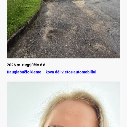
2026 m. rugpjūčio 6 d.
Dau­gia­bu­čio kie­me – ko­va dėl vie­tos au­to­mo­bi­liui