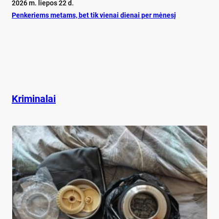
2026 m. liepos 22 d.
Pen­ke­riems me­tams, bet tik vie­nai die­nai per mė­ne­sį
Kriminalai