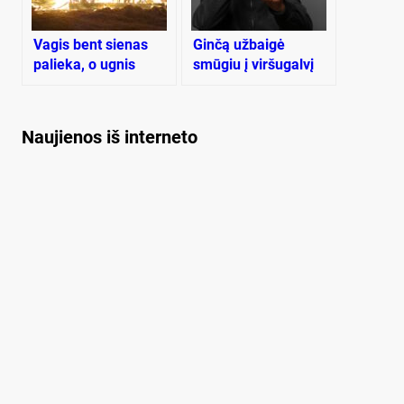
Vagis bent sienas
Ginčą užbaigė
palieka, o ugnis
smūgiu į viršugalvį
praryja viską
Naujienos iš interneto