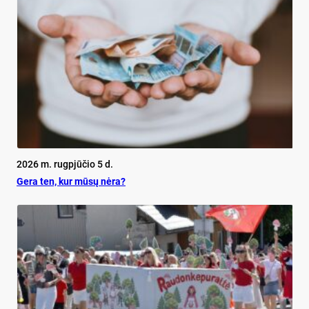
2026 m. rugpjūčio 5 d.
Ge­ra ten, kur mū­sų nė­ra?