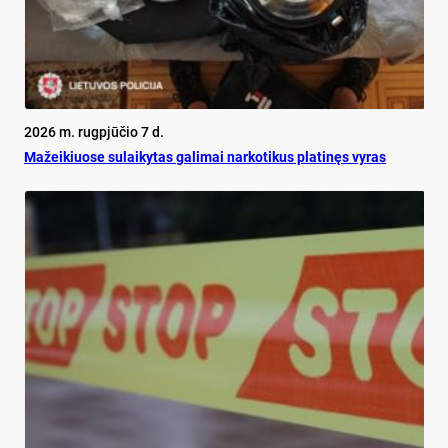
2026 m. rugpjūčio 7 d.
Mažeikiuose sulaikytas galimai narkotikus platinęs vyras