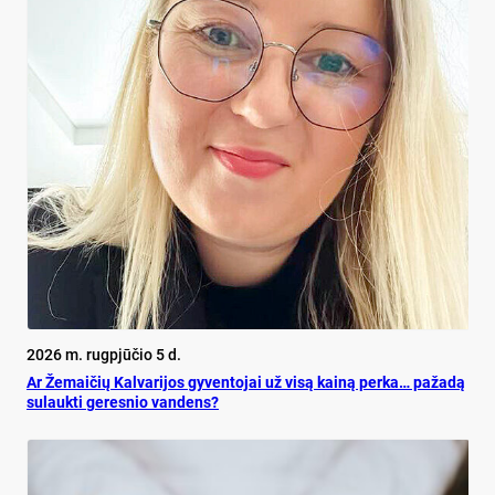
2026 m. rugpjūčio 5 d.
Ar Že­mai­čių Kal­va­ri­jos gy­ven­to­jai už vi­są kai­ną per­ka… pa­ža­dą
su­lauk­ti ge­res­nio van­dens?