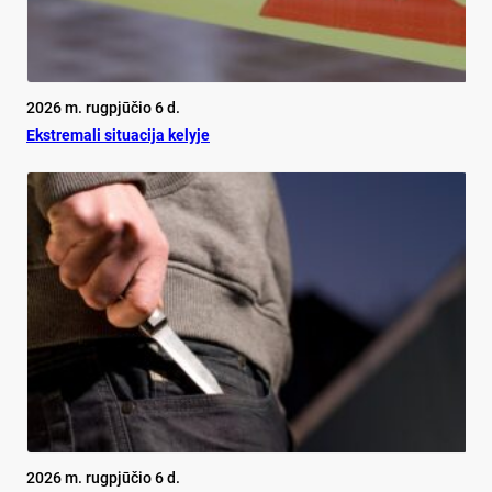
2026 m. rugpjūčio 6 d.
Ekst­re­ma­li si­tua­ci­ja ke­ly­je
2026 m. rugpjūčio 6 d.