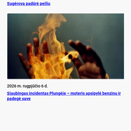
Su­gė­ro­vą pa­dū­rė pei­liu
2026 m. rugpjūčio 6 d.
Siau­bin­gas in­ci­den­tas Plun­gė­je – mo­te­ris ap­si­py­lė ben­zi­nu ir
pa­de­gė sa­ve