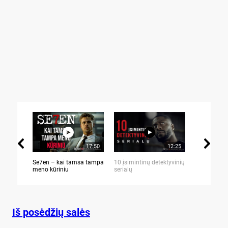
17:50
12:25
Se7en – kai tamsa tampa
10 įsimintinų detektyvinių
10 įtemptų,
meno kūriniu
serialų
stingdančių 
Iš posėdžių salės