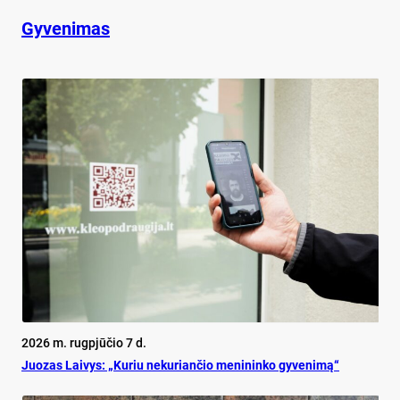
Gyvenimas
2026 m. rugpjūčio 7 d.
Juo­zas Lai­vys: „Ku­riu ne­ku­rian­čio me­ni­nin­ko gy­ve­ni­mą“