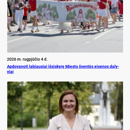
2026 m. rugpjūčio 4 d.
Ap­do­va­no­ti la­biau­siai iš­si­sky­rę Mies­to šven­tės ei­se­nos da­ly­
viai