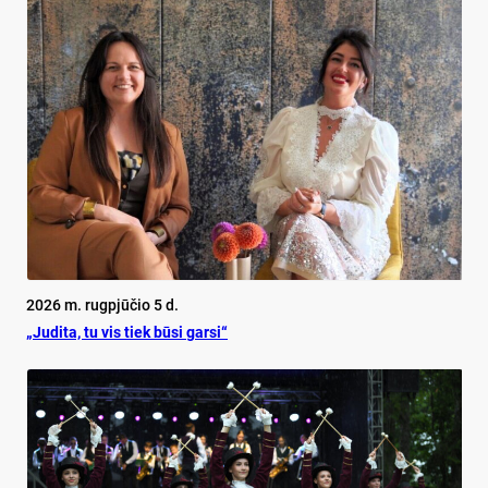
2026 m. rugpjūčio 5 d.
„Judita, tu vis tiek būsi garsi“