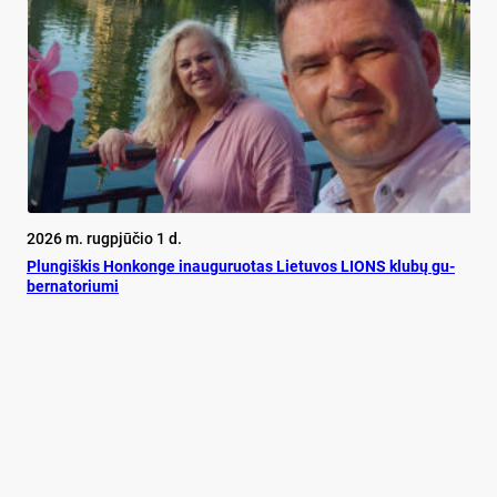
2026 m. rugpjūčio 1 d.
Plun­giš­kis Hon­kon­ge inau­gu­ruo­tas Lie­tu­vos LIONS klu­bų gu­
ber­na­to­riu­mi