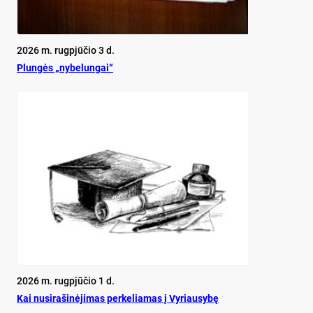
2026 m. rugpjūčio 3 d.
Plun­gės „ny­be­lun­gai“
2026 m. rugpjūčio 1 d.
Kai nu­si­ra­ši­nė­ji­mas per­ke­lia­mas į Vy­riau­sy­bę