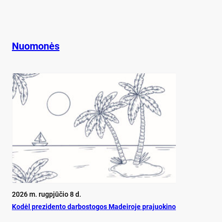
Nuomonės
2026 m. rugpjūčio 8 d.
Ko­dėl pre­zi­den­to dar­bos­to­gos Ma­dei­ro­je pra­juo­ki­no