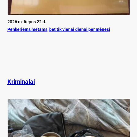
2026 m. liepos 22 d.
Pen­ke­riems me­tams, bet tik vie­nai die­nai per mė­ne­sį
Kriminalai