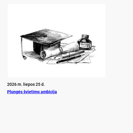
2026 m. liepos 25 d.
Plun­gės švie­ti­mo am­bi­ci­ja