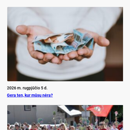
2026 m. rugpjūčio 5 d.
Ge­ra ten, kur mū­sų nė­ra?