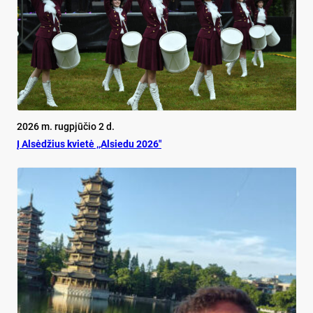
2026 m. rugpjūčio 2 d.
Į Alsėdžius kvietė ,,Alsiedu 2026″