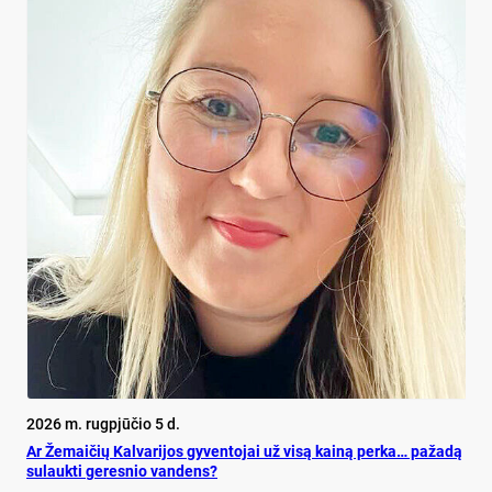
2026 m. rugpjūčio 5 d.
Ar Že­mai­čių Kal­va­ri­jos gy­ven­to­jai už vi­są kai­ną per­ka… pa­ža­dą
su­lauk­ti ge­res­nio van­dens?