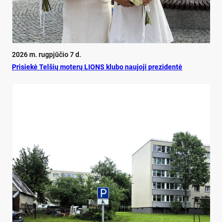
2026 m. rugpjūčio 7 d.
Pri­siekė Tel­šių mo­terų LIONS klu­bo nau­jo­ji pre­zi­dentė