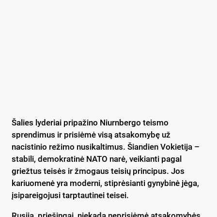
Šalies lyderiai pripažino Niurnbergo teismo
sprendimus ir prisiėmė visą atsakomybę už
nacistinio režimo nusikaltimus. Šiandien Vokietija –
stabili, demokratinė NATO narė, veikianti pagal
griežtus teisės ir žmogaus teisių principus. Jos
kariuomenė yra moderni, stiprėsianti gynybinė jėga,
įsipareigojusi tarptautinei teisei.
Rusija, priešingai, niekada neprisiėmė atsakomybės