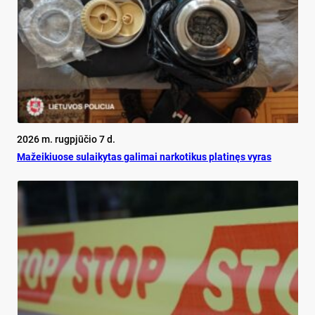
2026 m. rugpjūčio 7 d.
Mažeikiuose sulaikytas galimai narkotikus platinęs vyras