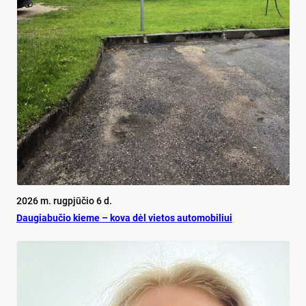
2026 m. rugpjūčio 6 d.
Dau­gia­bu­čio kie­me – ko­va dėl vie­tos au­to­mo­bi­liui