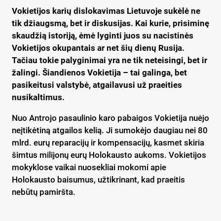
Vokietijos karių dislokavimas Lietuvoje sukėlė ne
tik džiaugsmą, bet ir diskusijas. Kai kurie, prisiminę
skaudžią istoriją, ėmė lyginti juos su nacistinės
Vokietijos okupantais ar net šių dienų Rusija.
Tačiau tokie palyginimai yra ne tik neteisingi, bet ir
žalingi. Šiandienos Vokietija – tai galinga, bet
pasikeitusi valstybė, atgailavusi už praeities
nusikaltimus.
Nuo Antrojo pasaulinio karo pabaigos Vokietija nuėjo
neįtikėtiną atgailos kelią. Ji sumokėjo daugiau nei 80
mlrd. eurų reparacijų ir kompensacijų, kasmet skiria
šimtus milijonų eurų Holokausto aukoms. Vokietijos
mokyklose vaikai nuosekliai mokomi apie
Holokausto baisumus, užtikrinant, kad praeitis
nebūtų pamiršta.