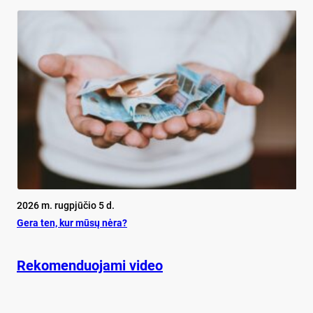
2026 m. rugpjūčio 5 d.
Ge­ra ten, kur mū­sų nė­ra?
Rekomenduojami video