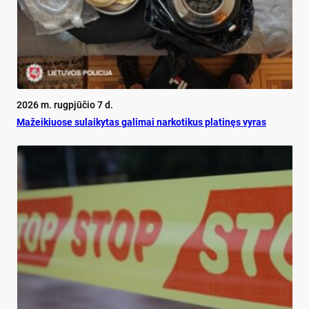
2026 m. rugpjūčio 7 d.
Mažeikiuose sulaikytas galimai narkotikus platinęs vyras