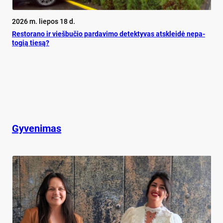
2026 m. liepos 18 d.
Res­to­ra­no ir vieš­bu­čio par­da­vi­mo de­tek­ty­vas at­sklei­dė ne­pa­
to­gią tie­są?
Gyvenimas