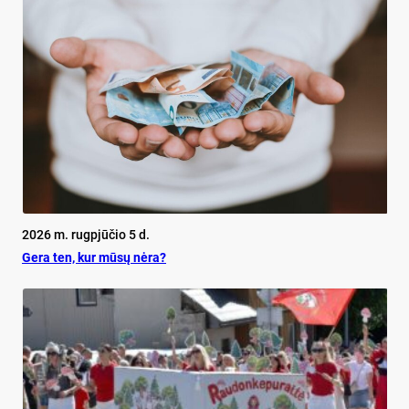
2026 m. rugpjūčio 5 d.
Ge­ra ten, kur mū­sų nė­ra?