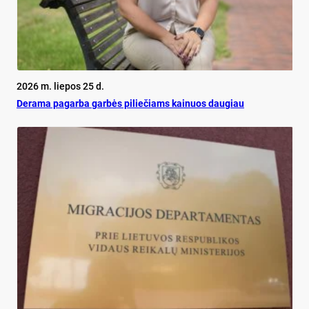
2026 m. liepos 25 d.
De­ra­ma pa­gar­ba gar­bės pi­lie­čiams kai­nuos dau­giau