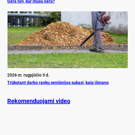
Ge­ra ten, kur mū­sų nė­ra?
2026 m. rugpjūčio 5 d.
Trūks­tant dar­bo ran­kų se­niū­ni­jos su­ka­si, kaip iš­ma­no
Rekomenduojami video