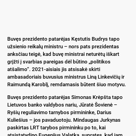
Buvęs prezidento patarėjas Kęstutis Budrys tapo
užsienio reikalų ministru – nors pats prezidentas
anksčiau teigė, kad buvę ministrai neturėtų iškart
grįžti į svarbias pareigas dėl būtino „politikos
atšalimo“. 2021-aisiais jis atsisakė skirti
ambasadoriais buvusius ministrus Liną Linkevičių ir
Raimundą Karoblį, remdamasis būtent šiuo motyvu.
Buvęs prezidento patarėjas Simonas Krėpšta tapo
Lietuvos banko valdybos nariu, Jūratė Šovienė –
Ryšių reguliavimo tarnybos pirmininke, Darius
Kuliešius – jos pavaduotoju. Mindaugas Jurkynas
paskirtas LRT tarybos pirmininku po to, kai
atsistatydino Eugenijus Valatka, supratęs, kad jam