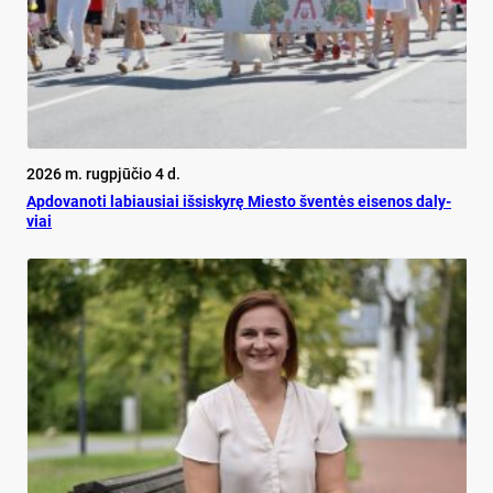
2026 m. rugpjūčio 4 d.
Ap­do­va­no­ti la­biau­siai iš­si­sky­rę Mies­to šven­tės ei­se­nos da­ly­
viai