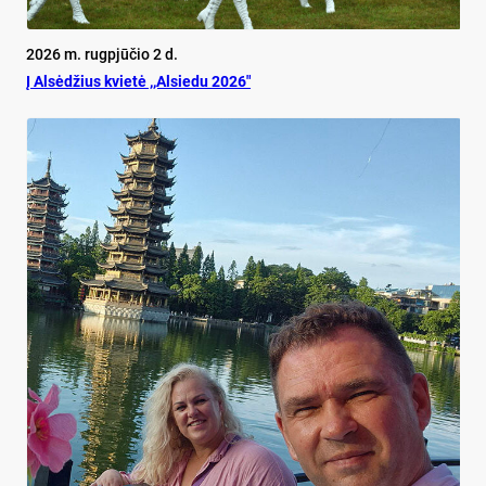
2026 m. rugpjūčio 2 d.
Į Alsėdžius kvietė ,,Alsiedu 2026″