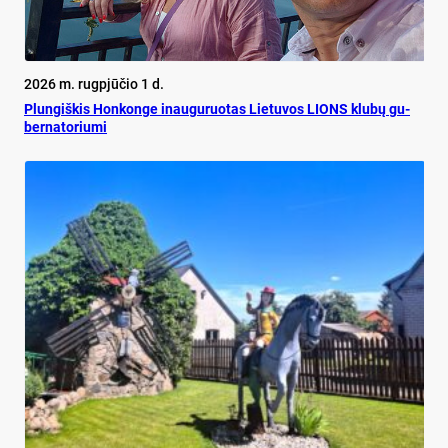
2026 m. rugpjūčio 1 d.
Plun­giš­kis Hon­kon­ge inau­gu­ruo­tas Lie­tu­vos LIONS klu­bų gu­
ber­na­to­riu­mi