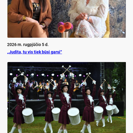
2026 m. rugpjūčio 5 d.
„Judita, tu vis tiek būsi garsi“