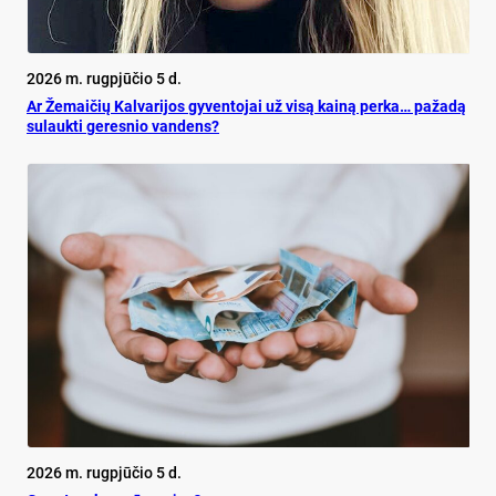
2026 m. rugpjūčio 5 d.
Ar Že­mai­čių Kal­va­ri­jos gy­ven­to­jai už vi­są kai­ną per­ka… pa­ža­dą
su­lauk­ti ge­res­nio van­dens?
2026 m. rugpjūčio 5 d.