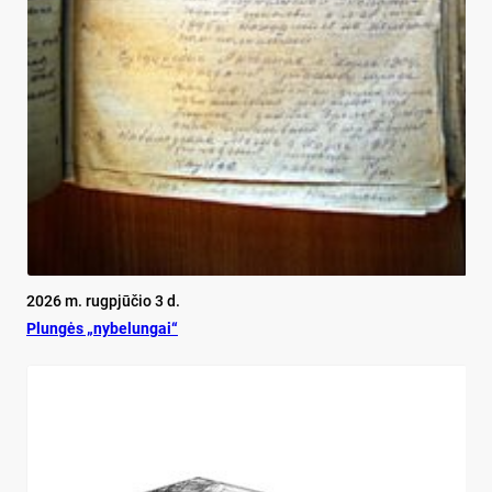
2026 m. rugpjūčio 3 d.
Plun­gės „ny­be­lun­gai“