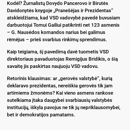
Kodėl? Žurnalistų Dovydo Pancerovo ir Birutės
Davidonytės knygoje „Pranešėjas ir Prezidentas“
atskleidžiama, kad VSD vadovybė pavedė buvusiam
darbuotojui Tomui Gailiui patikrinti net 123 asmenis
– G. Nausėdos komandos narius bei galimus
rėmėjus – prieš svarbius rinkimų sprendimus.
Kaip teigiama, šį pavedimą davė tuometis VSD
direktoriaus pavaduotojas Remigijus Bridikis, o šią
savaitę jis paskirtas naujuoju VSD vadovu.
Retorinis klausimas: ar „gerovės valstybė“, kurią
deklaravo prezidentas, nereiškia gerovės tik jam
artimiems žmonėms? Kai vieno asmens rankose
sutelkiama įtaka daugybei svarbiausių valstybės
institucijų, iškyla pavojus ne tik jų nepriklausomybei,
bet ir demokratijos pamatams.