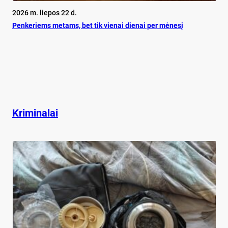
2026 m. liepos 22 d.
Pen­ke­riems me­tams, bet tik vie­nai die­nai per mė­ne­sį
Kriminalai