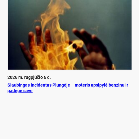
2026 m. rugpjūčio 6 d.
Siau­bin­gas in­ci­den­tas Plun­gė­je – mo­te­ris ap­si­py­lė ben­zi­nu ir
pa­de­gė sa­ve