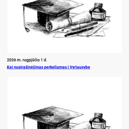
2026 m. rugpjūčio 1 d.
Kai nu­si­ra­ši­nė­ji­mas per­ke­lia­mas į Vy­riau­sy­bę