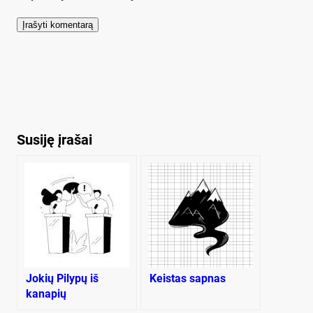
Susiję įrašai
Jokių Pilypų iš
Keistas sapnas
kanapių