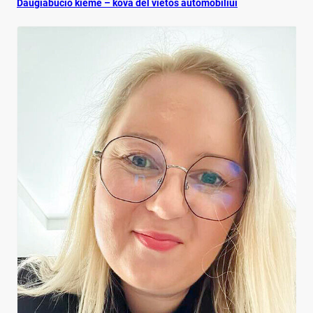
Dau­gia­bu­čio kie­me – ko­va dėl vie­tos au­to­mo­bi­liui