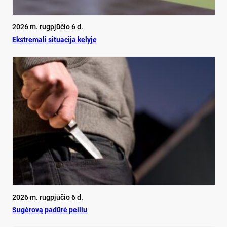
2026 m. rugpjūčio 6 d.
Ekst­re­ma­li si­tua­ci­ja ke­ly­je
2026 m. rugpjūčio 6 d.
Su­gė­ro­vą pa­dū­rė pei­liu