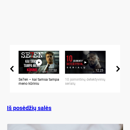
17:50
12:25
Se7en – kai tamsa tampa
10 įsimintinų detektyvinių
10 įtemptų,
meno kūriniu
serialų
stingdančių 
Iš posėdžių salės