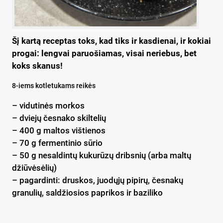
Šį kartą receptas toks, kad tiks ir kasdienai, ir kokiai
progai: lengvai paruošiamas, visai neriebus, bet
koks skanus!
8-iems kotletukams reikės
– vidutinės morkos
– dviejų česnako skiltelių
– 400 g maltos vištienos
– 70 g fermentinio sūrio
– 50 g nesaldintų kukurūzų dribsnių (arba maltų
džiūvėsėlių)
– pagardinti: druskos, juodųjų pipirų, česnakų
granulių, saldžiosios paprikos ir baziliko