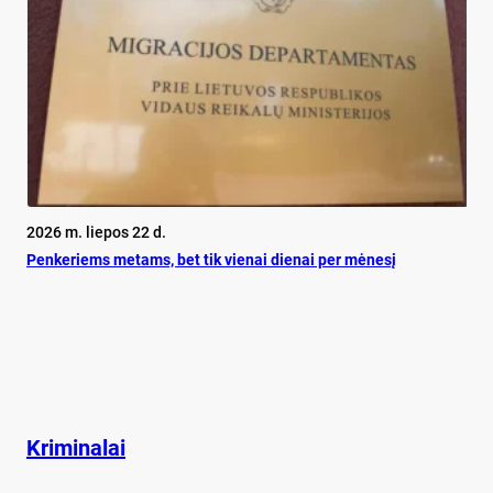
2026 m. liepos 22 d.
Pen­ke­riems me­tams, bet tik vie­nai die­nai per mė­ne­sį
Kriminalai