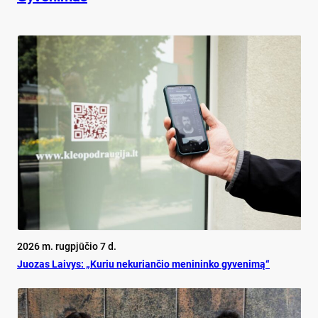
2026 m. rugpjūčio 7 d.
Juo­zas Lai­vys: „Ku­riu ne­ku­rian­čio me­ni­nin­ko gy­ve­ni­mą“