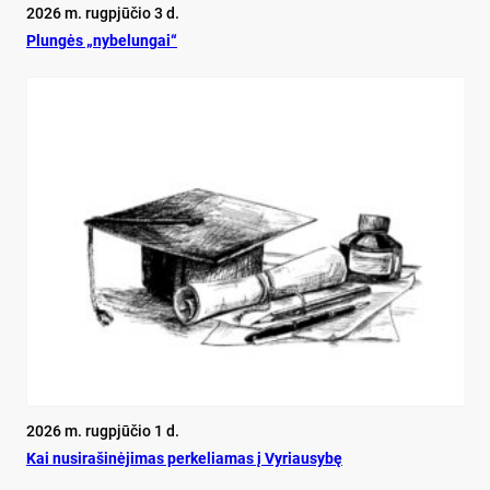
2026 m. rugpjūčio 3 d.
Plun­gės „ny­be­lun­gai“
2026 m. rugpjūčio 1 d.
Kai nu­si­ra­ši­nė­ji­mas per­ke­lia­mas į Vy­riau­sy­bę