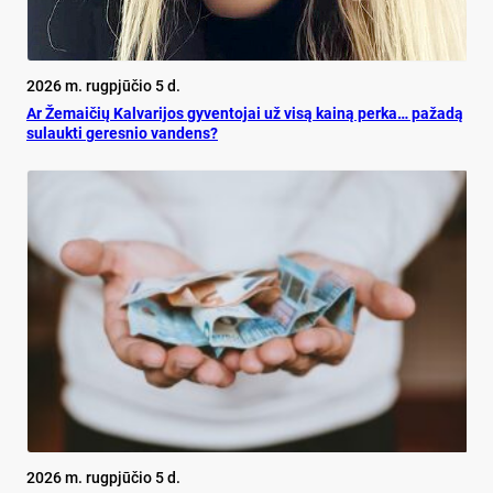
2026 m. rugpjūčio 5 d.
Ar Že­mai­čių Kal­va­ri­jos gy­ven­to­jai už vi­są kai­ną per­ka… pa­ža­dą
su­lauk­ti ge­res­nio van­dens?
2026 m. rugpjūčio 5 d.