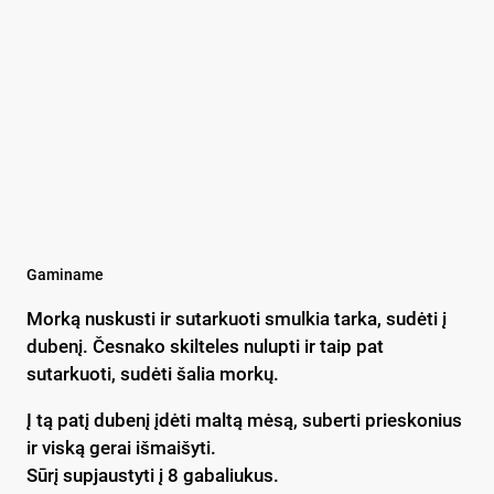
Gaminame
Morką nuskusti ir sutarkuoti smulkia tarka, sudėti į
dubenį. Česnako skilteles nulupti ir taip pat
sutarkuoti, sudėti šalia morkų.
Į tą patį dubenį įdėti maltą mėsą, suberti prieskonius
ir viską gerai išmaišyti.
Sūrį supjaustyti į 8 gabaliukus.