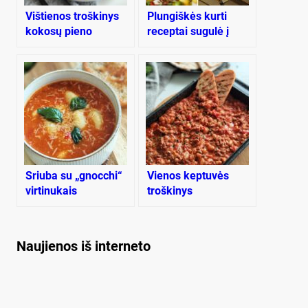
Vištienos troškinys
Plungiškės kurti
kokosų pieno
receptai sugulė į
padaže
knygą
Sriuba su „gnocchi“
Vienos keptuvės
virtinukais
troškinys
Naujienos iš interneto