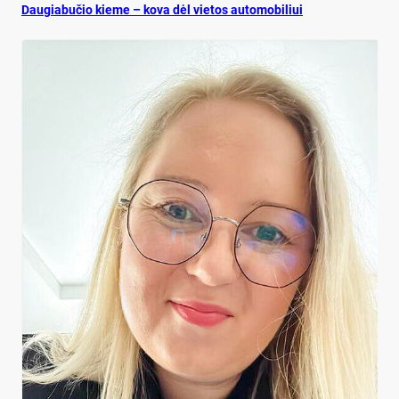
Dau­gia­bu­čio kie­me – ko­va dėl vie­tos au­to­mo­bi­liui