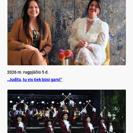
2026 m. rugpjūčio 5 d.
„Judita, tu vis tiek būsi garsi“