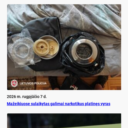
2026 m. rugpjūčio 7 d.
Mažeikiuose sulaikytas galimai narkotikus platinęs vyras