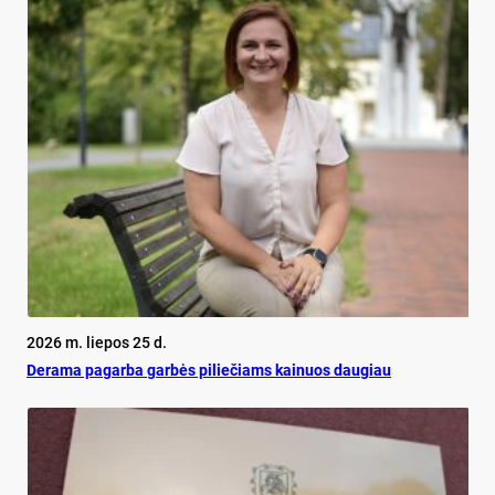
2026 m. liepos 25 d.
De­ra­ma pa­gar­ba gar­bės pi­lie­čiams kai­nuos dau­giau