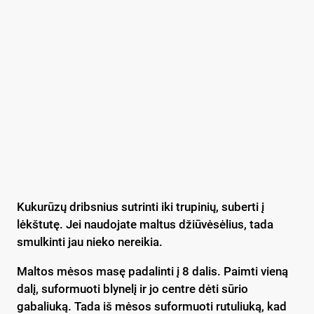
Kukurūzų dribsnius sutrinti iki trupinių, suberti į
lėkštutę. Jei naudojate maltus džiūvėsėlius, tada
smulkinti jau nieko nereikia.
Maltos mėsos masę padalinti į 8 dalis. Paimti vieną
dalį, suformuoti blynelį ir jo centre dėti sūrio
gabaliuką. Tada iš mėsos suformuoti rutuliuką, kad