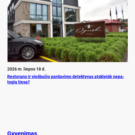
2026 m. liepos 18 d.
Res­to­ra­no ir vieš­bu­čio par­da­vi­mo de­tek­ty­vas at­sklei­dė ne­pa­
to­gią tie­są?
Gyvenimas