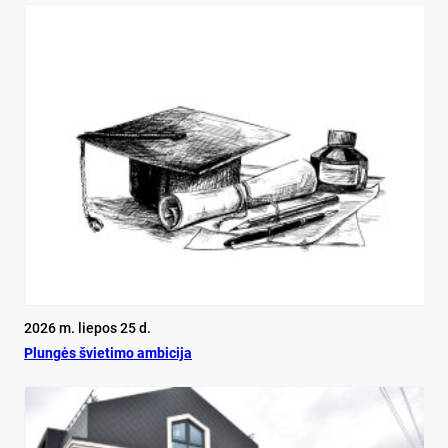
2026 m. liepos 25 d.
Plun­gės švie­ti­mo am­bi­ci­ja