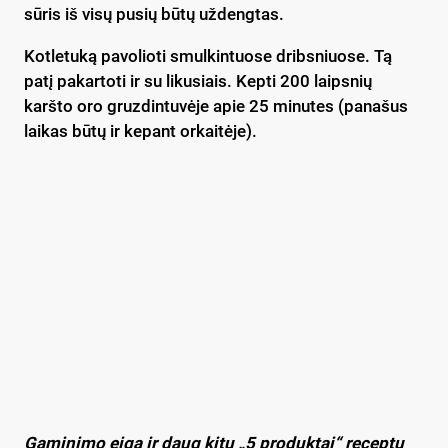
sūris iš visų pusių būtų uždengtas.
Kotletuką pavolioti smulkintuose dribsniuose. Tą
patį pakartoti ir su likusiais. Kepti 200 laipsnių
karšto oro gruzdintuvėje apie 25 minutes (panašus
laikas būtų ir kepant orkaitėje).
Gaminimo eigą ir daug kitų „5 produktai“ receptų