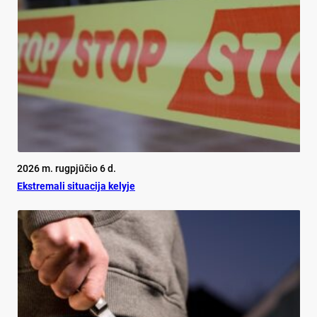
2026 m. rugpjūčio 6 d.
Ekst­re­ma­li si­tua­ci­ja ke­ly­je