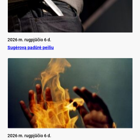
2026 m. rugpjūčio 6 d.
Su­gė­ro­vą pa­dū­rė pei­liu
2026 m. rugpjūčio 6 d.