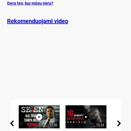
Ge­ra ten, kur mū­sų nė­ra?
Rekomenduojami video
17:50
12:25