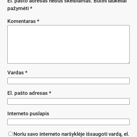
El. pašto adresas nebus skelbiamas.
Būtini laukeliai
pažymėti
*
Komentaras
*
Vardas
*
El. pašto adresas
*
Interneto puslapis
Noriu savo interneto naršyklėje išsaugoti vardą, el.