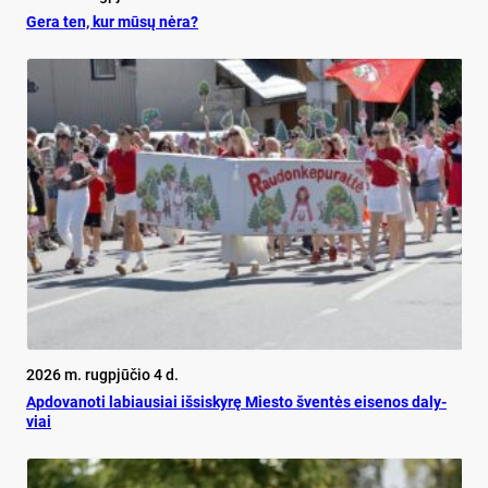
Ge­ra ten, kur mū­sų nė­ra?
2026 m. rugpjūčio 4 d.
Ap­do­va­no­ti la­biau­siai iš­si­sky­rę Mies­to šven­tės ei­se­nos da­ly­
viai