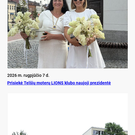
2026 m. rugpjūčio 7 d.
Pri­siekė Tel­šių mo­terų LIONS klu­bo nau­jo­ji pre­zi­dentė