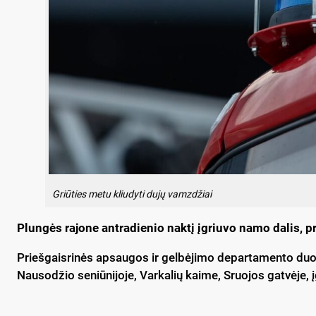
Griūties metu kliudyti dujų vamzdžiai
Plungės rajone antradienio naktį įgriuvo namo dalis, p
Priešgaisrinės apsaugos ir gelbėjimo departamento duom
Nausodžio seniūnijoje, Varkalių kaime, Sruojos gatvėje,