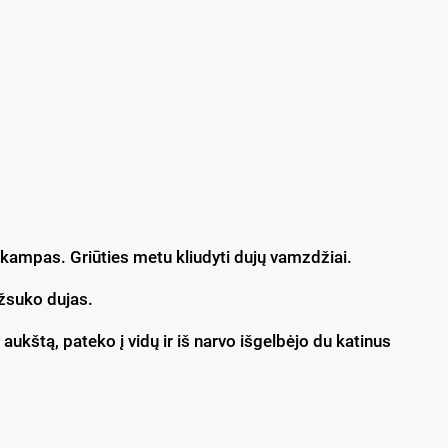
 kampas. Griūties metu kliudyti dujų vamzdžiai.
 užsuko dujas.
ukštą, pateko į vidų ir iš narvo išgelbėjo du katinus