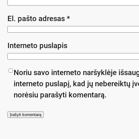
El. pašto adresas
*
Interneto puslapis
Noriu savo interneto naršyklėje išsaug
interneto puslapį, kad jų nebereiktų įve
norėsiu parašyti komentarą.