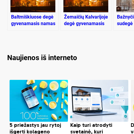
Baltmiškiuose degė
Žemaičių Kalvarijoje
Bažnyči
gyvenamasis namas
degė gyvenamasis
sudegė
namas
glaudę
Naujienos iš interneto