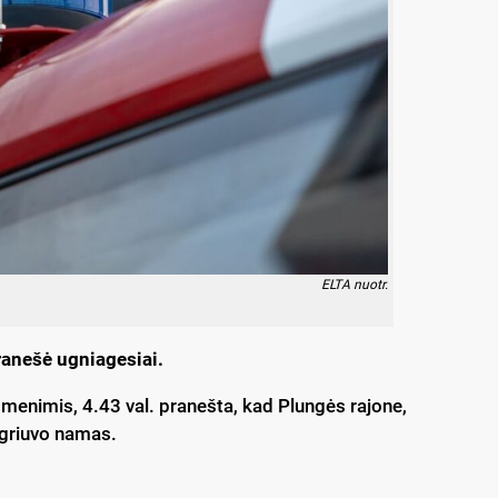
ELTA nuotr.
ranešė ugniagesiai.
enimis, 4.43 val. pranešta, kad Plungės rajone,
 įgriuvo namas.