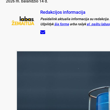
2026 m. balandžio 14 d.
Redakcijos informacija
Pasidalink aktualia informacija su redakcija.
Užpildyk
šią formą
arba rašyk
el. paštu laba