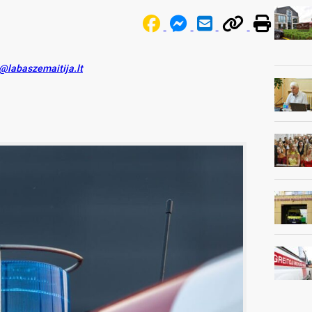
s@labaszemaitija.lt