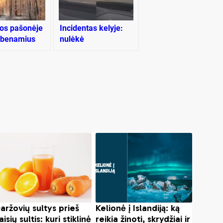
os pašonėje
Incidentas kelyje:
 benamius
nulėkė
s namas
stambiagabaritis
krovinys