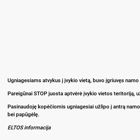
Ugniagesiams atvykus į įvykio vietą, buvo įgriuvęs namo
Pareigūnai STOP juosta aptvėrė įvykio vietos teritoriją,
Pasinaudoję kopėčiomis ugniagesiai užlipo į antrą namo a
bei papūgėlę.
ELTOS informacija