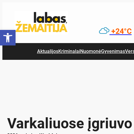
Eiti
prie
turinio
Open toolbar
+24°C
Aktualijos
Kriminalai
Nuomonė
Gyvenimas
Ver
Varkaliuose įgriuv