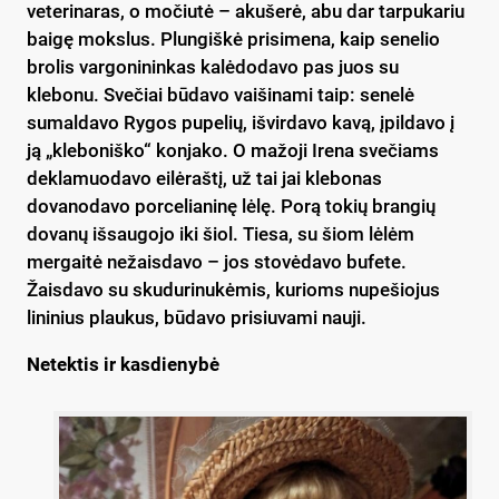
veterinaras, o močiutė – akušerė, abu dar tarpukariu
baigę mokslus. Plungiškė prisimena, kaip senelio
brolis vargonininkas kalėdodavo pas juos su
klebonu. Svečiai būdavo vaišinami taip: senelė
sumaldavo Rygos pupelių, išvirdavo kavą, įpildavo į
ją „kleboniško“ konjako. O mažoji Irena svečiams
deklamuodavo eilėraštį, už tai jai klebonas
dovanodavo porcelianinę lėlę. Porą tokių brangių
dovanų išsaugojo iki šiol. Tiesa, su šiom lėlėm
mergaitė nežaisdavo – jos stovėdavo bufete.
Žaisdavo su skudurinukėmis, kurioms nupešiojus
lininius plaukus, būdavo prisiuvami nauji.
Netektis ir kasdienybė