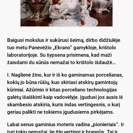
Baigusi mokslus ir sukūrusi šeimą, dirbo didžiulėje
tuo metu Panevėžio „Ekrano“ gamykloje, krištolo
laboratorijoje. Su šypsena prisimena, kad maži
žaisdami du sūnūs nemažai to krištolo išdaužė…
I. Naglienė žino, kur ir iš ko gaminamas porcelianas,
kokių jo būna rūšių, kuo skiriasi atskirų gamintojų
kūriniai. Ažūrinio ir kitas porceliano technologijas
galėtų išaiškinti kaip vadovėlyje. Įgudusi jos ausis iš
skambesio atskiria, kuris indas vertingesnis, o kurį
geriau palikti ne tokiems įgudusiems pirkėjams.
Labai senus gaminius moteris vadina „pionieriais“. Ir
turi tokių nemažai, jie itin vertingi ir brangūs. Tai ir