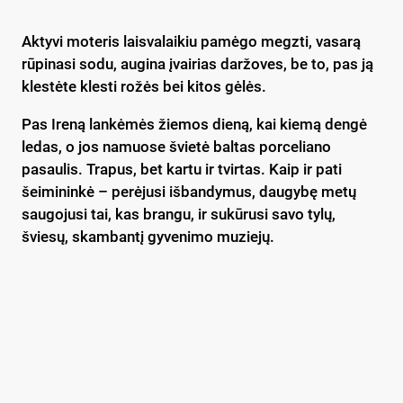
Aktyvi moteris laisvalaikiu pamėgo megzti, vasarą
rūpinasi sodu, augina įvairias daržoves, be to, pas ją
klestėte klesti rožės bei kitos gėlės.
Pas Ireną lankėmės žiemos dieną, kai kiemą dengė
ledas, o jos namuose švietė baltas porceliano
pasaulis. Trapus, bet kartu ir tvirtas. Kaip ir pati
šeimininkė – perėjusi išbandymus, daugybę metų
saugojusi tai, kas brangu, ir sukūrusi savo tylų,
šviesų, skambantį gyvenimo muziejų.