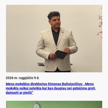
2026 m. rugpjūčio 9 d.
Meno mokyklos direktorius Simonas Baliutavičius: „Meno
mokykla vaikui suteikia kur kas daugiau nei gebėjimą groti,
dainuoti ar piešti“