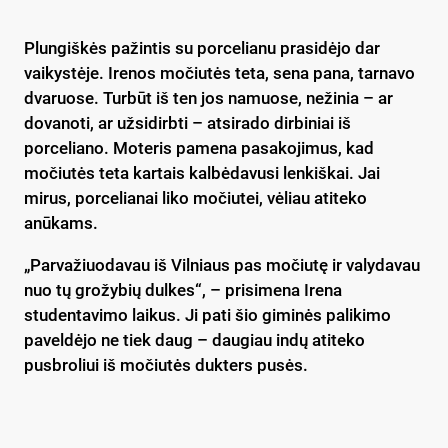
Plungiškės pažintis su porcelianu prasidėjo dar
vaikystėje. Irenos močiutės teta, sena pana, tarnavo
dvaruose. Turbūt iš ten jos namuose, nežinia – ar
dovanoti, ar užsidirbti – atsirado dirbiniai iš
porceliano. Moteris pamena pasakojimus, kad
močiutės teta kartais kalbėdavusi lenkiškai. Jai
mirus, porcelianai liko močiutei, vėliau atiteko
anūkams.
„Parvažiuodavau iš Vilniaus pas močiutę ir valydavau
nuo tų grožybių dulkes“, – prisimena Irena
studentavimo laikus. Ji pati šio giminės palikimo
paveldėjo ne tiek daug – daugiau indų atiteko
pusbroliui iš močiutės dukters pusės.