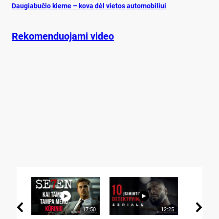
Dau­gia­bu­čio kie­me – ko­va dėl vie­tos au­to­mo­bi­liui
Rekomenduojami video
17:50
12:25