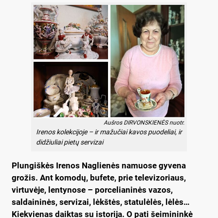
Aušros DIRVONSKIENĖS nuotr.
Irenos kolekcijoje – ir mažučiai kavos puodeliai, ir
didžiuliai pietų servizai
Plungiškės Irenos Naglienės namuose gyvena
grožis. Ant komodų, bufete, prie televizoriaus,
virtuvėje, lentynose – porcelianinės vazos,
saldaininės, servizai, lėkštės, statulėlės, lėlės…
Kiekvienas daiktas su istorija. O pati šeimininkė