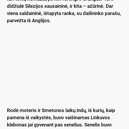
didžiulė Silezijos sausaininė, ir kita – ažūrinė. Dar
viena saldaininė, ištapyta ranka, su dailininko parašu,
parvežta iš Anglijos.
Rodė moteris ir Smetonos laikų indų, iš kurių, kaip
pamena iš vaikystės, buvo vaišinamas Linkuvos
klebonas jai gyvenant pas senelius. Senelis buvo