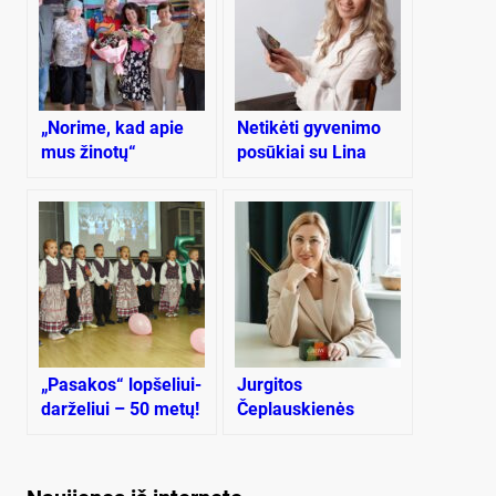
„Norime, kad apie
Netikėti gyvenimo
mus žinotų“
posūkiai su Lina
Luna
„Pasakos“ lopšeliui-
Jurgitos
darželiui – 50 metų!
Čeplauskienės
kelionė: nuo
smalsumo iki
holistikos studijos