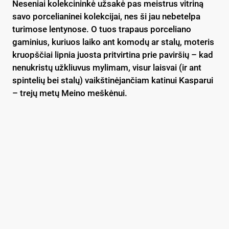
Neseniai kolekcininkė užsakė pas meistrus vitriną
savo porcelianinei kolekcijai, nes ši jau nebetelpa
turimose lentynose. O tuos trapaus porceliano
gaminius, kuriuos laiko ant komodų ar stalų, moteris
kruopščiai lipnia juosta pritvirtina prie paviršių – kad
nenukristų užkliuvus mylimam, visur laisvai (ir ant
spintelių bei stalų) vaikštinėjančiam katinui Kasparui
– trejų metų Meino meškėnui.