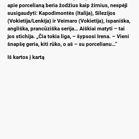
apie porcelianą beria žodžius kaip žirnius, nespėji
susigaudyti: Kapodimontės (Italija), Silezijos
(Vokietija/Lenkija) ir Veimaro (Vokietija), ispaniška,
angliška, prancūziška serija… Aiškiai matyti – tai
jos stichija. „Čia tokia liga, – šypsosi Irena. – Vieni
šnapšę geria, kiti rūko, o aš – su porcelianu…“
Iš kartos į kartą