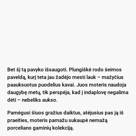
Bet šį tą pavyko išsaugoti. Plungiškė rodo šeimos
paveldą, kurį teta jau žadėjo mesti lauk – mažyčius
paauksuotus puodelius kavai. Juos moteris naudoja
daugybę metų, tik perspėja, kad į indaplovę negalima
dėti – nebeliks aukso.
Pamėgusi šiuos gražius daiktus, atėjusius pas ją iš
praeities, moteris pamažu sukaupė nemažą
porceliano gaminių kolekciją.