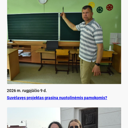
2026 m. rugpjūčio 9 d.
Su­vė­la­vęs pro­jek­tas gra­si­na nuo­to­li­nė­mis pa­mo­ko­mis?