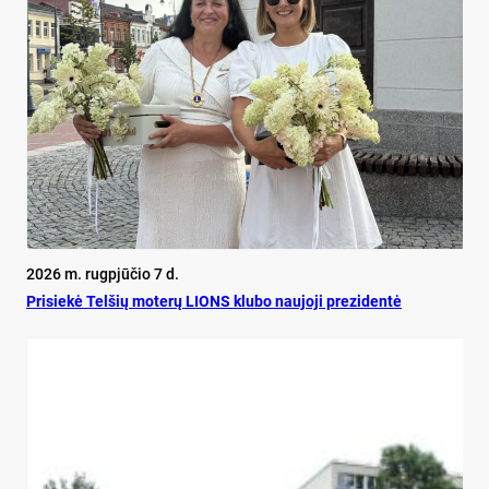
2026 m. rugpjūčio 7 d.
Pri­siekė Tel­šių mo­terų LIONS klu­bo nau­jo­ji pre­zi­dentė