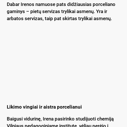
Dabar Irenos namuose pats didžiausias porceliano
gaminys – pietų servizas trylikai asmenų. Yra ir
arbatos servizas, taip pat skirtas trylikai asmenų.
Likimo vingiai ir aistra porcelianui
Baigusi vidurinę, Irena pasirinko studijuoti chemiją
Vilniaus pedagoginiame institute, vėliau perėjo į