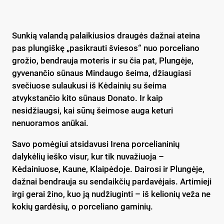
Sunkią valandą palaikiusios draugės dažnai ateina
pas plungiškę „pasikrauti šviesos“ nuo porceliano
grožio, bendrauja moteris ir su čia pat, Plungėje,
gyvenančio sūnaus Mindaugo šeima, džiaugiasi
svečiuose sulaukusi iš Kėdainių su šeima
atvykstančio kito sūnaus Donato. Ir kaip
nesidžiaugsi, kai sūnų šeimose auga keturi
nenuoramos anūkai.
Savo pomėgiui atsidavusi Irena porcelianinių
dalykėlių ieško visur, kur tik nuvažiuoja –
Kėdainiuose, Kaune, Klaipėdoje. Dairosi ir Plungėje,
dažnai bendrauja su sendaikčių pardavėjais. Artimieji
irgi gerai žino, kuo ją nudžiuginti – iš kelionių veža ne
kokių gardėsių, o porceliano gaminių.