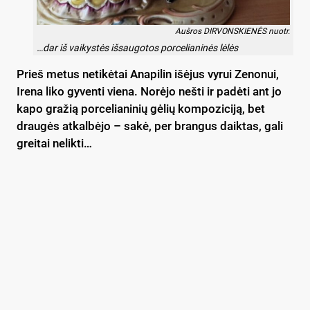
Aušros DIRVONSKIENĖS nuotr.
…dar iš vaikystės išsaugotos porcelianinės lėlės
Prieš metus netikėtai Anapilin išėjus vyrui Zenonui,
Irena liko gyventi viena. Norėjo nešti ir padėti ant jo
kapo gražią porcelianinių gėlių kompoziciją, bet
draugės atkalbėjo – sakė, per brangus daiktas, gali
greitai nelikti…