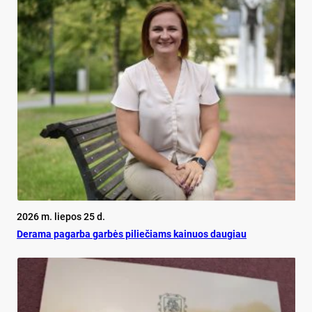
2026 m. liepos 25 d.
De­ra­ma pa­gar­ba gar­bės pi­lie­čiams kai­nuos dau­giau