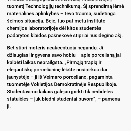
tuometį Technologijų technikumą. Šį sprendimą lėmė
materialinės aplinkybės – tėvo trauma, sudėtinga
šeimos situacija. Beje, tuo pat metu instituto
chemijos laboratorijoje dėl kitos studentės
padarytos klaidos pašnekovė stipriai nusidegino akį.
Bet stipri moteris neakcentuoja negandų. Ji
džiaugiasi ir gyvena savo hobiu – apie porcelianą jai
kalbėti laikas neprailgsta. „Pirmąją trapią ir
elegantišką porcelianinę lėkštę nusipirkau dar
jaunystėje – ji iš Veimaro porceliano, pagaminta
tuometėje Vokietijos Demokratinėje Respublikoje.
Studentavimo laikais galėjau įpirkti tik nedideles
statulėles – juk biedni studentai buvom“, – pamena
ji.