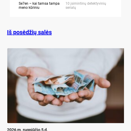
Se7en – kai tamsa tampa
10 įsimintinų detektyvinių
10 įtemptų,
meno kūriniu
serialų
stingdančių 
Iš posėdžių salės
2026 m. rugpjūčio 5 d.