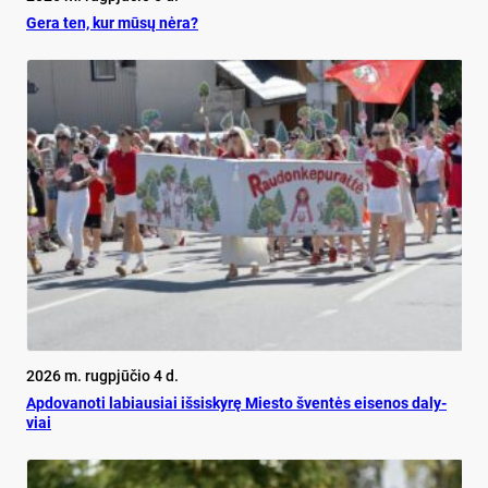
Ge­ra ten, kur mū­sų nė­ra?
2026 m. rugpjūčio 4 d.
Ap­do­va­no­ti la­biau­siai iš­si­sky­rę Mies­to šven­tės ei­se­nos da­ly­
viai