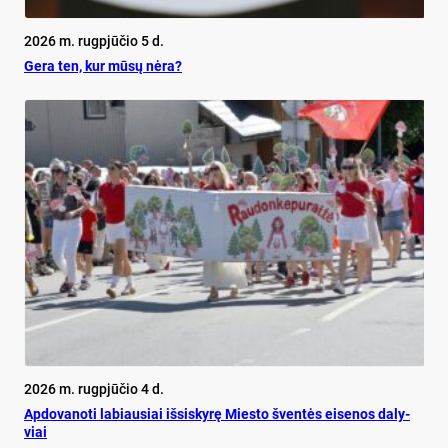
2026 m. rugpjūčio 5 d.
Ge­ra ten, kur mū­sų nė­ra?
2026 m. rugpjūčio 4 d.
Ap­do­va­no­ti la­biau­siai iš­si­sky­rę Mies­to šven­tės ei­se­nos da­ly­
viai