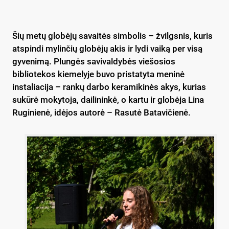
Šių metų globėjų savaitės simbolis – žvilgsnis, kuris
atspindi mylinčių globėjų akis ir lydi vaiką per visą
gyvenimą. Plungės savivaldybės viešosios
bibliotekos kiemelyje buvo pristatyta meninė
instaliacija – rankų darbo keramikinės akys, kurias
sukūrė mokytoja, dailininkė, o kartu ir globėja Lina
Ruginienė, idėjos autorė – Rasutė Batavičienė.