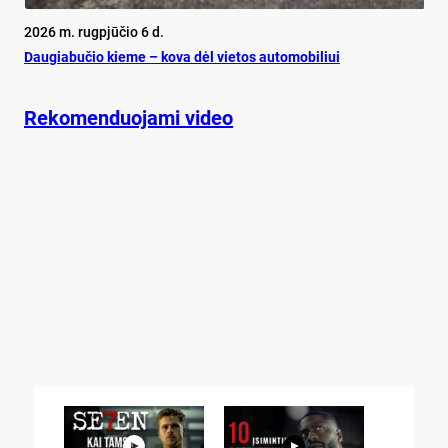
2026 m. rugpjūčio 6 d.
Dau­gia­bu­čio kie­me – ko­va dėl vie­tos au­to­mo­bi­liui
Rekomenduojami video