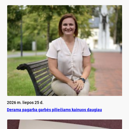
2026 m. liepos 25 d.
De­ra­ma pa­gar­ba gar­bės pi­lie­čiams kai­nuos dau­giau