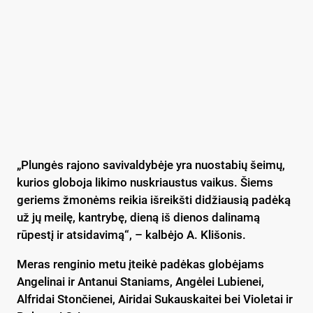
„Plungės rajono savivaldybėje yra nuostabių šeimų,
kurios globoja likimo nuskriaustus vaikus. Šiems
geriems žmonėms reikia išreikšti didžiausią padėką
už jų meilę, kantrybę, dieną iš dienos dalinamą
rūpestį ir atsidavimą“, – kalbėjo A. Klišonis.
Meras renginio metu įteikė padėkas globėjams
Angelinai ir Antanui Staniams, Angėlei Lubienei,
Alfridai Stončienei, Airidai Sukauskaitei bei Violetai ir