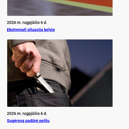
2026 m. rugpjūčio 6 d.
Ekst­re­ma­li si­tua­ci­ja ke­ly­je
2026 m. rugpjūčio 6 d.
Su­gė­ro­vą pa­dū­rė pei­liu