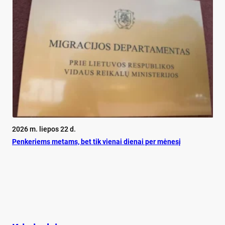
2026 m. liepos 22 d.
Pen­ke­riems me­tams, bet tik vie­nai die­nai per mė­ne­sį