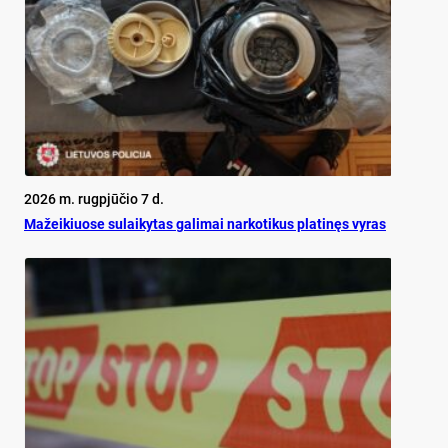
2026 m. rugpjūčio 7 d.
Mažeikiuose sulaikytas galimai narkotikus platinęs vyras