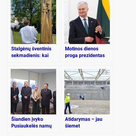
Stalgėnų šventinis
Motinos dienos
sekmadienis: kai
proga prezidentas
senas ąžuolas
apdovanojo pusšimtį
tampa istorija
mamų ir globėjų
Šiandien įvyko
Atidarymas – jau
Pusiaukelės namų
šiemet
atidarymas