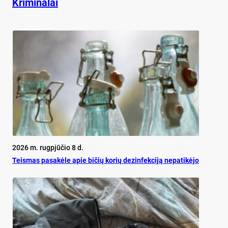
Kriminalai
2026 m. rugpjūčio 8 d.
Teis­mas pa­sa­kė­le apie bi­čių ko­rių de­zin­fek­ci­ją ne­pa­ti­kė­jo