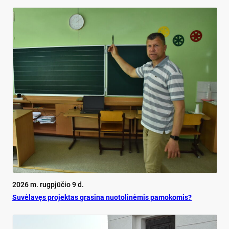
2026 m. rugpjūčio 9 d.
Su­vė­la­vęs pro­jek­tas gra­si­na nuo­to­li­nė­mis pa­mo­ko­mis?