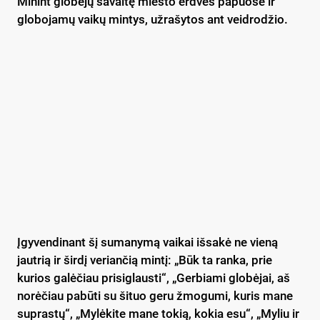
Minint globėjų savaitę miesto erdves papuošė ir
globojamų vaikų mintys, užrašytos ant veidrodžio.
Įgyvendinant šį sumanymą vaikai išsakė ne vieną
jautrią ir širdį veriančią mintį: „Būk ta ranka, prie
kurios galėčiau prisiglausti“, „Gerbiami globėjai, aš
norėčiau pabūti su šituo geru žmogumi, kuris mane
suprastų“, „Mylėkite mane tokią, kokia esu“, „Myliu ir