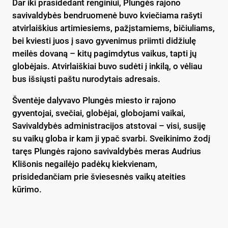
Dar iki prasidedant renginiui, Plungės rajono
savivaldybės bendruomenė buvo kviečiama rašyti
atvirlaiškius artimiesiems, pažįstamiems, bičiuliams,
bei kviesti juos į savo gyvenimus priimti didžiulę
meilės dovaną – kitų pagimdytus vaikus, tapti jų
globėjais. Atvirlaiškiai buvo sudėti į inkilą, o vėliau
bus išsiųsti paštu nurodytais adresais.
Šventėje dalyvavo Plungės miesto ir rajono
gyventojai, svečiai, globėjai, globojami vaikai,
Savivaldybės administracijos atstovai – visi, susiję
su vaikų globa ir kam ji ypač svarbi. Sveikinimo žodį
taręs Plungės rajono savivaldybės meras Audrius
Klišonis negailėjo padėkų kiekvienam,
prisidedančiam prie šviesesnės vaikų ateities
kūrimo.