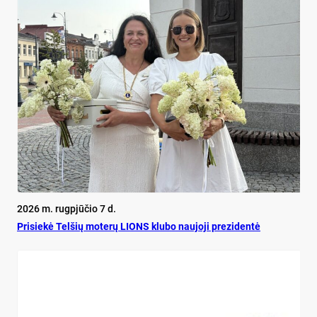
2026 m. rugpjūčio 7 d.
Pri­siekė Tel­šių mo­terų LIONS klu­bo nau­jo­ji pre­zi­dentė