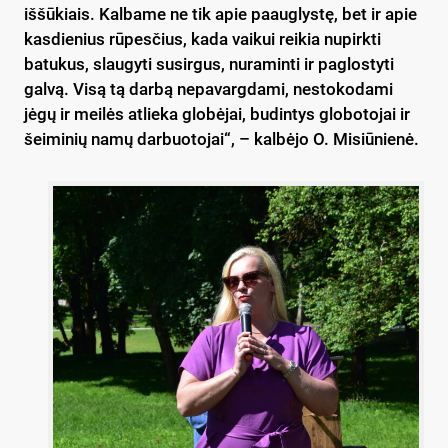
iššūkiais. Kalbame ne tik apie paauglystę, bet ir apie
kasdienius rūpesčius, kada vaikui reikia nupirkti
batukus, slaugyti susirgus, nuraminti ir paglostyti
galvą. Visą tą darbą nepavargdami, nestokodami
jėgų ir meilės atlieka globėjai, budintys globotojai ir
šeiminių namų darbuotojai“, – kalbėjo O. Misiūnienė.