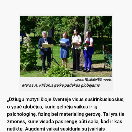
Linos RUIBIENĖS nuotr.
Meras A. Klišonis įteikė padėkas globėjams
„Džiugu matyti šioje šventėje visus susirinkusiuosius,
o ypač globėjus, kurie gelbėja vaikus ir jų
psichologinę, fizinę bei materialinę gerovę. Tai yra tie
žmonės, kurie visada pasirengę būti šalia, kad ir kas
nutiktų. Augdami vaikai susiduria su įvairiais