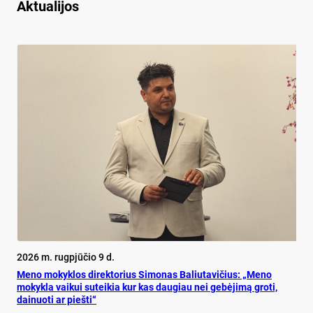
Aktualijos
2026 m. rugpjūčio 9 d.
Meno mokyklos direktorius Simonas Baliutavičius: „Meno
mokykla vaikui suteikia kur kas daugiau nei gebėjimą groti,
dainuoti ar piešti“