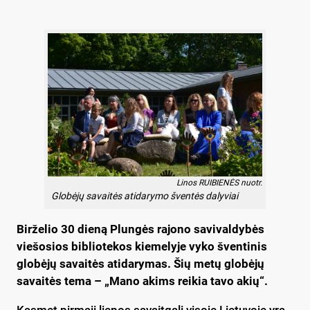
Linos RUIBIENĖS nuotr.
Globėjų savaitės atidarymo šventės dalyviai
Birželio 30 dieną Plungės rajono savivaldybės
viešosios bibliotekos kiemelyje vyko šventinis
globėjų savaitės atidarymas. Šių metų globėjų
savaitės tema – „Mano akims reikia tavo akių“.
Kasmet pirmąjį liepos savaitgalį visoje Lietuvoje yra