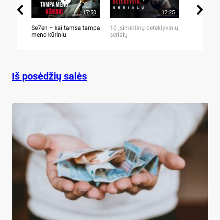
17:50
12:25
Se7en – kai tamsa tampa
10 įsimintinų detektyvinių
10 įtemptų,
meno kūriniu
serialų
stingdančių 
Iš posėdžių salės